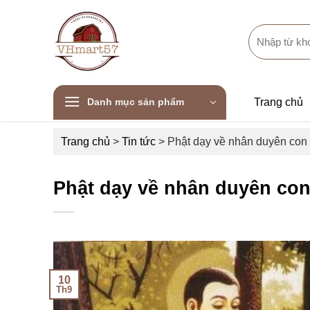
Skip
to
Search
content
for:
Danh mục sản phẩm
Trang chủ
Trang chủ
>
Tin tức
>
Phật dạy về nhân duyên con
Phật dạy về nhân duyên con
10
Th9