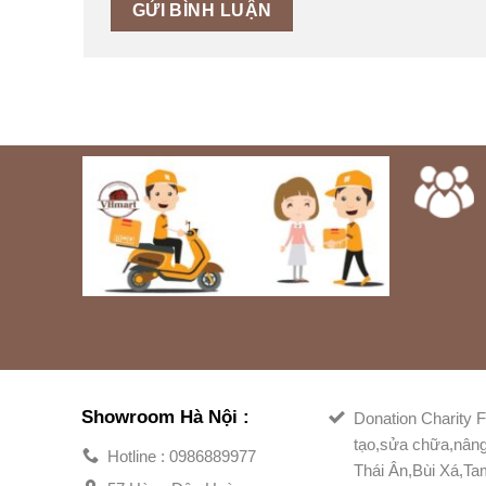
Showroom Hà Nội :
Donation Charity F
tạo,sửa chữa,nân
Hotline : 0986889977
Thái Ân,Bùi Xá,T