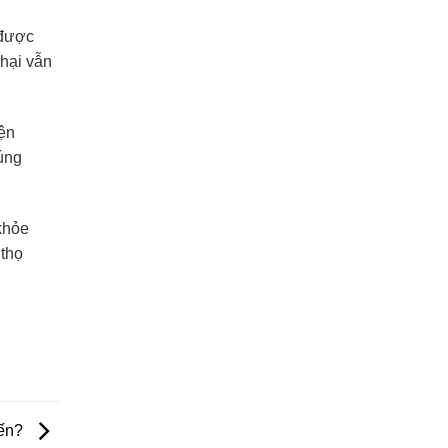
 được
 hại vẫn
yện
húng
 khỏe
 thọ
iến?