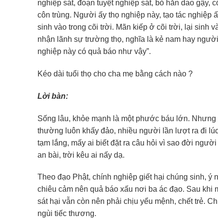
nghiệp sát, đoạn tuyệt nghiệp sát, bỏ hẳn dao gậy, có
côn trùng. Người ấy thọ nghiệp này, tạo tác nghiệp 
sinh vào trong cõi trời. Mãn kiếp ở cõi trời, lại si
nhận lãnh sự trường thọ, nghĩa là kẻ nam hay người 
nghiệp này có quả báo như vậy”.
Kéo dài tuổi thọ cho cha mẹ bằng cách nào ?
Lời bàn:
Sống lâu, khỏe mạnh là một phước báu lớn. Nhưng 
thường luôn khấy đảo, nhiều người lần lượt ra đi lú
tạm lắng, mấy ai biết đặt ra câu hỏi vì sao đời ngườ
an bài, trời kêu ai nấy dạ.
Theo đạo Phật, chính nghiệp giết hại chúng sinh, ý n
chiêu cảm nên quả báo xấu nơi ba ác đạo. Sau khi 
sát hại vẫn còn nên phải chịu yểu mệnh, chết trẻ. 
ngùi tiếc thương.