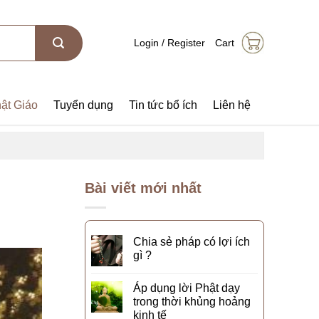
Login / Register
Cart
ật Giáo
Tuyển dụng
Tin tức bổ ích
Liên hệ
Bài viết mới nhất
Chia sẻ pháp có lợi ích
gì ?
Áp dụng lời Phật dạy
trong thời khủng hoảng
kinh tế