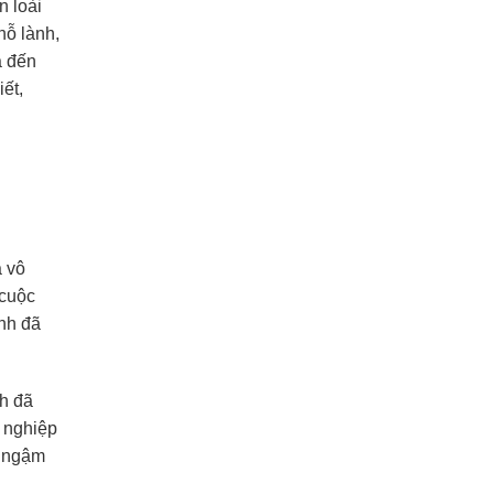
n loài
hỗ lành,
a đến
ết,
a vô
 cuộc
ệnh đã
nh đã
 nghiệp
ỉ ngậm