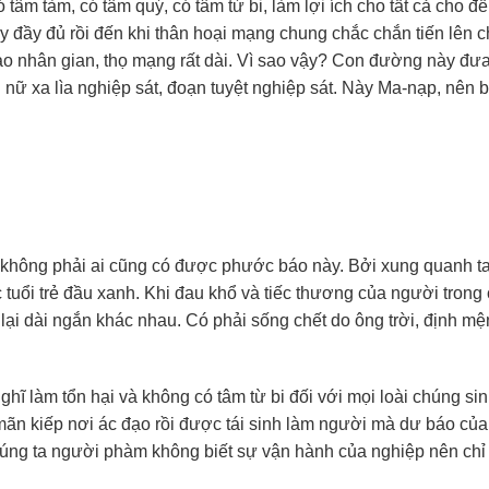
 tâm tàm, có tâm quý, có tâm từ bi, làm lợi ích cho tất cả cho đế
ấy đầy đủ rồi đến khi thân hoại mạng chung chắc chắn tiến lên c
nh vào nhân gian, thọ mạng rất dài. Vì sao vậy? Con đường này đư
nữ xa lìa nghiệp sát, đoạn tuyệt nghiệp sát. Này Ma-nạp, nên bi
không phải ai cũng có được phước báo này. Bởi xung quanh t
c tuổi trẻ đầu xanh. Khi đau khổ và tiếc thương của người trong
i lại dài ngắn khác nhau. Có phải sống chết do ông trời, định m
ghĩ làm tổn hại và không có tâm từ bi đối với mọi loài chúng si
mãn kiếp nơi ác đạo rồi được tái sinh làm người mà dư báo của
Chúng ta người phàm không biết sự vận hành của nghiệp nên ch