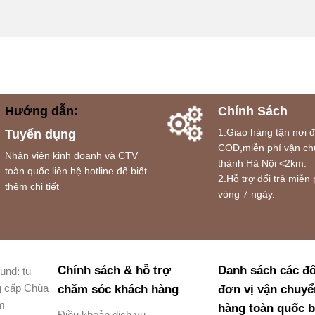
Hướng dẫn:
Chính Sách
1.Giao hàng tận nơi 
Tuyển dụng
COD,miễn phí vận ch
Nhân viên kinh doanh và CTV
thành Hà Nội <2km.
toàn quốc liên hệ hotline để biết
2.Hỗ trợ đổi trả miễn 
thêm chi tiết
vòng 7 ngày.
Chính sách & hỗ trợ
Danh sách các đố
und: tu
g cấp Chùa
chăm sóc khách hàng
đơn vị vận chuyể
am
hàng toàn quốc 
Điều khoản dịch vụ