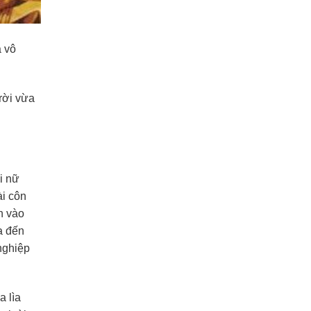
a vô
rời vừa
i nữ
ài côn
h vào
a đến
nghiệp
 lìa