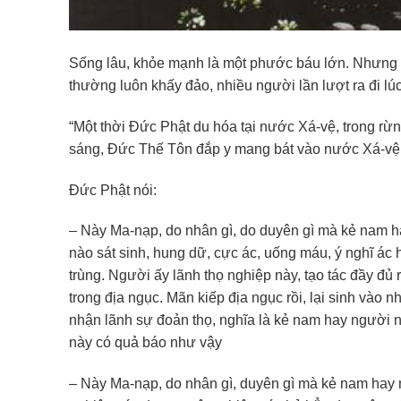
Sống lâu, khỏe mạnh là một phước báu lớn. Nhưng 
thường luôn khấy đảo, nhiều người lần lượt ra đi lúc
“Một thời Đức Phật du hóa tại nước Xá-vệ, trong rừ
sáng, Đức Thế Tôn đắp y mang bát vào nước Xá-vệ
Đức Phật nói:
– Này Ma-nạp, do nhân gì, do duyên gì mà kẻ nam 
nào sát sinh, hung dữ, cực ác, uống máu, ý nghĩ ác h
trùng. Người ấy lãnh thọ nghiệp này, tạo tác đầy đủ 
trong địa ngục. Mãn kiếp địa ngục rồi, lại sinh vào 
nhận lãnh sự đoản thọ, nghĩa là kẻ nam hay người n
này có quả báo như vậy
– Này Ma-nạp, do nhân gì, duyên gì mà kẻ nam hay 