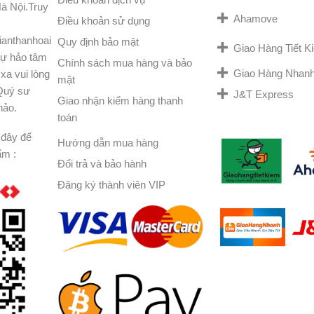
à Nội.Truy
Ahamove
Điều khoản sử dụng
ianthanhoai
Quy định bảo mật
Giao Hàng Tiết 
ự hảo tâm
Chính sách mua hàng và bảo
Giao Hàng Nhan
xa vui lòng
mật
 Quý sư
J&T Express
Giao nhận kiểm hàng thanh
hảo.
toán
đây để
Hướng dẫn mua hàng
ẩm :
Đổi trả và bảo hành
Đăng ký thành viên VIP