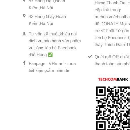
57 Hàng Đậu,Hoàn
Hưng,Thanh Oai,H
Kiếm,Hà Nội
cập link trang:
42 Hàng Giấy,Hoàn
mehub.vn/chuatha
Kiếm,Hà Nội
để DONATE.Mọi s
cư sĩ Phật Tử gần 
Tư vấn kỹ thuật,khiếu nại
liên hệ Facebook
dịch vụ,bảo hành sản phẩm
thầy Thích Đàm T
vui lòng liên hệ Facebook
:Đỗ Hùng
Quét mã QR dưới 
Fanpage : VHmart - mua
thanh toán sản ph
tiết kiệm,sắm niềm tin