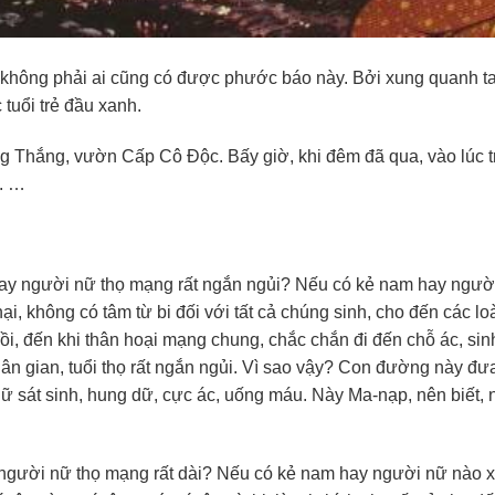
không phải ai cũng có được phước báo này. Bởi xung quanh t
 tuổi trẻ đầu xanh.
ng Thắng, vườn Cấp Cô Độc. Bấy giờ, khi đêm đã qua, vào lúc t
. …
hay người nữ thọ mạng rất ngắn ngủi? Nếu có kẻ nam hay ngườ
ại, không có tâm từ bi đối với tất cả chúng sinh, cho đến các lo
rồi, đến khi thân hoại mạng chung, chắc chắn đi đến chỗ ác, sin
nhân gian, tuổi thọ rất ngắn ngủi. Vì sao vậy? Con đường này đư
ữ sát sinh, hung dữ, cực ác, uống máu. Này Ma-nạp, nên biết, 
người nữ thọ mạng rất dài? Nếu có kẻ nam hay người nữ nào xa