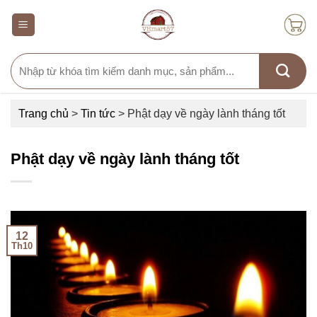
Skip
to
content
Search
for:
Trang chủ
>
Tin tức
>
Phật dạy về ngày lành tháng tốt
Phật dạy về ngày lành tháng tốt
12
Th10