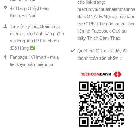
cập link trang:
42 Hàng Giấy,Hoàn
mehub.vn/chuathaianthanhoa
Kiếm,Hà Nội
để DONATE.Mọi sự hảo tâm
cư sĩ Phật Tử gần xa vui lòn
Tư vấn kỹ thuật,khiếu nại
liên hệ Facebook Quý sư
dịch vụ,bảo hành sản phẩm
thầy Thích Đàm Thảo.
vui lòng liên hệ Facebook
:Đỗ Hùng
Quét mã QR dưới đây để
Fanpage : VHmart - mua
thanh toán sản phẩm :
tiết kiệm,sắm niềm tin