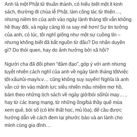
Anh là một Phật tử thuần thành, có hiểu biết một ít kinh
sách, thường đi chùa lễ Phật, làm công tác từ thiện…,
nhưng niềm tin của anh vào ngày lành tháng tốt vẫn không
hề thay đổi, và ngày càng tỏ ra say mê hơn! Sự tin tưởng
của anh, có lúc, tôi nghĩ giống như một sự cuồng tín –
nhưng không biết đã bắt nguồn từ đâu? Do nhân duyên
gì? Do thói quen, hay do ảnh hưởng bởi xã hội?
Người cha đã đôi phen “đàm đạo”, góp ý với anh nhưng
tuyệt nhiên cách nghĩ của anh về ngày lành tháng tốt/việc
tốt-xấu/rủi-may/v.v… cũng không suy suyển! Nghĩa là anh
vẫn cứ tin vào mãnh lực siêu nhiên mầu nhiệm mơ hồ,
bám theo những lịch sách về ngày giờ/bói số/rủi may… ,
hay từ các trang mạng, từ những ông/bà thầy quê mùa
xem quẻ, bói số (có khi thất học, mù lòa), để cầu được
hướng dẫn về cách đem lại phước báo và an lành cho
mình cùng gia đình…