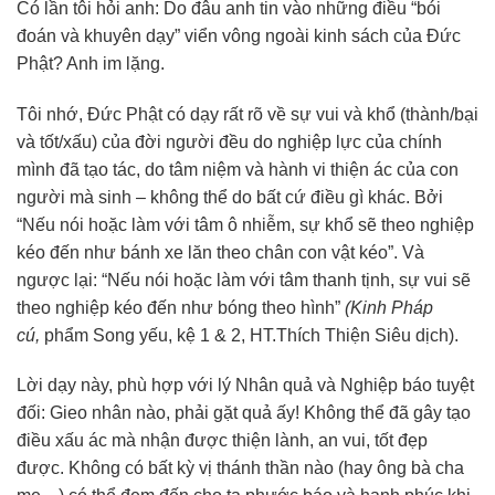
Có lần tôi hỏi anh: Do đâu anh tin vào những điều “bói
đoán và khuyên dạy” viển vông ngoài kinh sách của Đức
Phật? Anh im lặng.
Tôi nhớ, Đức Phật có dạy rất rõ về sự vui và khổ (thành/bại
và tốt/xấu) của đời người đều do nghiệp lực của chính
mình đã tạo tác, do tâm niệm và hành vi thiện ác của con
người mà sinh – không thể do bất cứ điều gì khác. Bởi
“Nếu nói hoặc làm với tâm ô nhiễm, sự khổ sẽ theo nghiệp
kéo đến như bánh xe lăn theo chân con vật kéo”. Và
ngược lại: “Nếu nói hoặc làm với tâm thanh tịnh, sự vui sẽ
theo nghiệp kéo đến như bóng theo hình”
(Kinh Pháp
cú,
phẩm Song yếu, kệ 1 & 2, HT.Thích Thiện Siêu dịch).
Lời dạy này, phù hợp với lý Nhân quả và Nghiệp báo tuyệt
đối: Gieo nhân nào, phải gặt quả ấy! Không thể đã gây tạo
điều xấu ác mà nhận được thiện lành, an vui, tốt đẹp
được. Không có bất kỳ vị thánh thần nào (hay ông bà cha