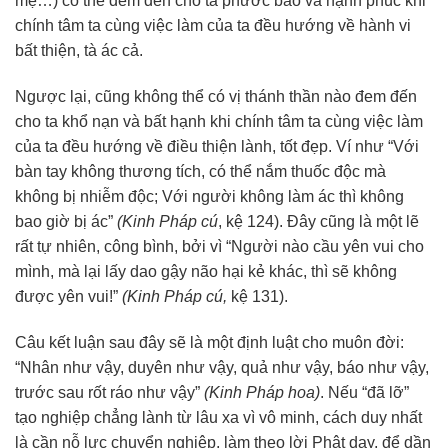
mẹ…) có thể đem đến cho ta phước báo và hạnh phúc khi
chính tâm ta cùng việc làm của ta đều hướng về hành vi
bất thiện, tà ác cả.
Ngược lại, cũng không thể có vị thánh thần nào đem đến
cho ta khổ nạn và bất hạnh khi chính tâm ta cùng việc làm
của ta đều hướng về điều thiện lành, tốt đẹp. Ví như “Với
bàn tay không thương tích, có thể nắm thuốc độc mà
không bị nhiễm độc; Với người không làm ác thì không
bao giờ bị ác”
(Kinh Pháp cú
, kệ 124). Đây cũng là một lẽ
rất tự nhiên, công bình, bởi vì “Người nào cầu yên vui cho
mình, mà lại lấy dao gậy não hại kẻ khác, thì sẽ không
được yên vui!”
(Kinh Pháp cú,
kệ 131).
Câu kết luận sau đây sẽ là một định luật cho muôn đời:
“Nhân như vậy, duyên như vậy, quả như vậy, báo như vậy,
trước sau rốt ráo như vậy”
(Kinh Pháp hoa)
. Nếu “đã lỡ”
tạo nghiệp chẳng lành từ lâu xa vì vô minh, cách duy nhất
là cần nỗ lực chuyển nghiệp, làm theo lời Phật dạy, để dần