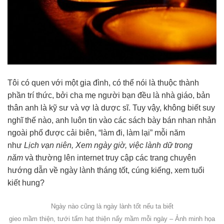
Tôi có quen với một gia đình, có thể nói là thuộc thành
phần trí thức, bởi cha mẹ người bạn đều là nhà giáo, bản
thân anh là kỹ sư và vợ là dược sĩ. Tuy vậy, không biết suy
nghĩ thế nào, anh luôn tin vào các sách bày bán nhan nhản
ngoài phố được cải biên, “làm đi, làm lại” mỗi năm
như
Lịch vạn niên, Xem ngày giờ, việc lành dữ trong
năm
và thường lên internet truy cập các trang chuyên
hướng dẫn về ngày lành tháng tốt, cúng kiếng, xem tuổi
kiết hung?
Ngày nào cũng là ngày lành tốt nếu ta biết
gieo mầm thiện, tưới tẩm hạt thiện nẩy mầm mỗi ngày – Ảnh minh họa