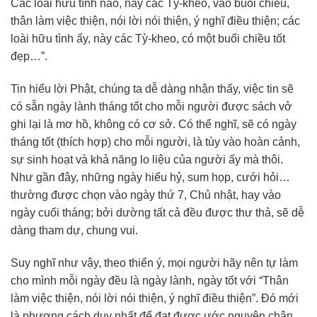
Các loài hữu tình nào, này các Tỳ-kheo, vào buổi chiều,
thân làm việc thiện, nói lời nói thiện, ý nghĩ điều thiện; các
loài hữu tình ấy, này các Tỳ-kheo, có một buổi chiều tốt
đẹp…”.
Tin hiểu lời Phật, chúng ta dễ dàng nhận thấy, việc tin sẽ
có sẵn ngày lành tháng tốt cho mỗi người được sách vở
ghi lại là mơ hồ, không có cơ sở. Có thể nghĩ, sẽ có ngày
tháng tốt (thích hợp) cho mỗi người, là tùy vào hoàn cảnh,
sự sinh hoạt và khả năng lo liệu của người ấy mà thôi.
Như gần đây, những ngày hiếu hỷ, sum họp, cưới hỏi…
thường được chọn vào ngày thứ 7, Chủ nhật, hay vào
ngày cuối tháng; bởi dường tất cả đều được thư thả, sẽ dễ
dàng tham dự, chung vui.
Suy nghĩ như vậy, theo thiển ý, mọi người hãy nên tự làm
cho mình mỗi ngày đều là ngày lành, ngày tốt với “Thân
làm việc thiện, nói lời nói thiện, ý nghĩ điều thiện”. Đó mới
là phương cách duy nhất để đạt được ước nguyện chân