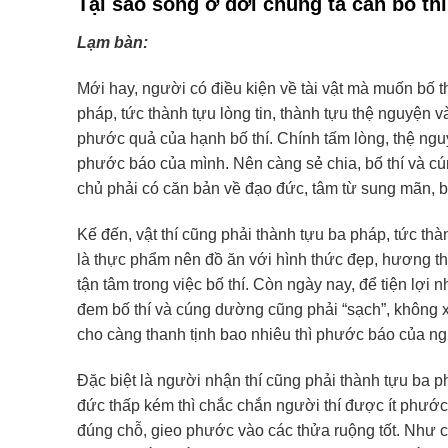
Tại sao sống ở đời chúng ta cần bố thí
Lạm bàn:
Mới hay, người có điều kiện về tài vật mà muốn bố th
pháp, tức thành tựu lòng tin, thành tựu thệ nguyện v
phước quả của hạnh bố thí. Chính tấm lòng, thệ ngu
phước báo của mình. Nên càng sẻ chia, bố thí và c
chủ phải có căn bản về đạo đức, tâm từ sung mãn, biể
Kế đến, vật thí cũng phải thành tựu ba pháp, tức thà
là thực phẩm nên đồ ăn với hình thức đẹp, hương thơ
tận tâm trong việc bố thí. Còn ngày nay, để tiện lợi 
đem bố thí và cúng dường cũng phải “sạch”, không xu
cho càng thanh tịnh bao nhiêu thì phước báo của n
Đặc biệt là người nhận thí cũng phải thành tựu ba ph
đức thấp kém thì chắc chắn người thí được ít phước
đúng chỗ, gieo phước vào các thửa ruộng tốt. Như 