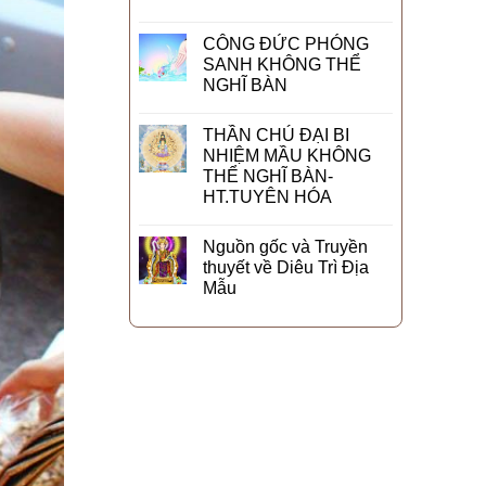
CÔNG ĐỨC PHÓNG
SANH KHÔNG THỂ
NGHĨ BÀN
THẦN CHÚ ĐẠI BI
NHIỆM MẦU KHÔNG
THỂ NGHĨ BÀN-
HT.TUYÊN HÓA
Nguồn gốc và Truyền
thuyết về Diêu Trì Địa
Mẫu