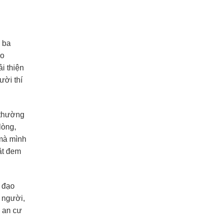
u ba
ào
i thiện
ười thí
í thường
lòng,
 mà mình
ật đem
, đạo
 người,
 an cư