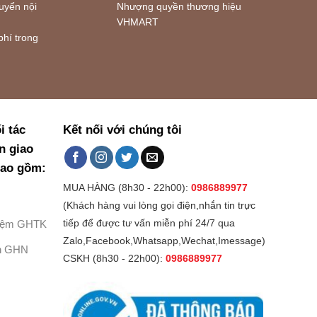
uyển nội
Nhượng quyền thương hiệu
VHMART
phí trong
i tác
Kết nối với chúng tôi
n giao
bao gồm:
MUA HÀNG (8h30 - 22h00):
0986889977
(Khách hàng vui lòng gọi điện,nhắn tin trực
Kiệm GHTK
tiếp để được tư vấn miễn phí 24/7 qua
Zalo,Facebook,Whatsapp,Wechat,Imessage)
h GHN
CSKH (8h30 - 22h00):
0986889977