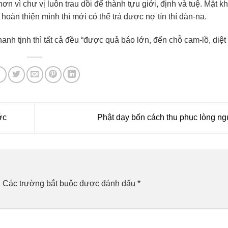
n vì chư vị luôn trau dồi để thành tựu giới, định và tuệ. Mặt k
 hoàn thiện mình thì mới có thể trả được nợ tín thí đàn-na.
hanh tịnh thì tất cả đều “được quả báo lớn, đến chỗ cam-lồ, diệt 
ớc
Phật dạy bốn cách thu phục lòng n
.
Các trường bắt buộc được đánh dấu
*