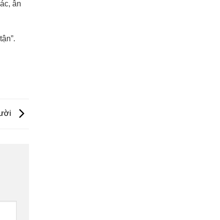
hác, ân
tận”.
gười