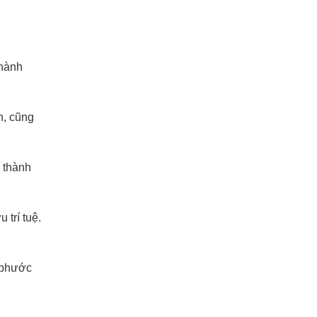
thành
n, cũng
í thành
 trí tuệ.
c phước