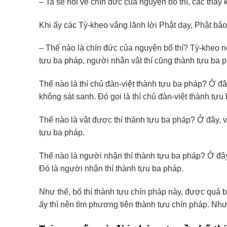
– Ta sẽ nói về chín đức của nguyện bố thí, các thầy 
Khi ấy các Tỳ-kheo vâng lãnh lời Phật dạy, Phật bả
– Thế nào là chín đức của nguyện bố thí? Tỳ-kheo nê
tựu ba pháp, người nhận vật thí cũng thành tựu ba 
Thế nào là thí chủ đàn-việt thành tựu ba pháp? Ở đây
không sát sanh. Ðó gọi là thí chủ đàn-việt thành tựu
Thế nào là vật được thí thành tựu ba pháp? Ở đây, vậ
tựu ba pháp.
Thế nào là người nhận thí thành tựu ba pháp? Ở đây, 
Ðó là người nhận thí thành tựu ba pháp.
Như thế, bố thí thành tựu chín pháp này, được quả 
ấy thì nên tìm phương tiện thành tựu chín pháp. Như