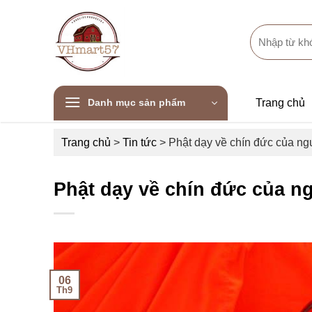
Skip
to
Search
content
for:
Danh mục sản phẩm
Trang chủ
Trang chủ
>
Tin tức
>
Phật dạy về chín đức của ng
Phật dạy về chín đức của n
06
Th9