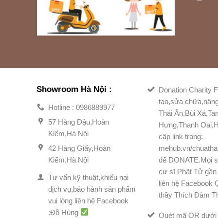
Showroom Hà Nội :
Donation Charity F
tạo,sửa chữa,nân
Hotline : 0986889977
Thái Ân,Bùi Xá,T
57 Hàng Đậu,Hoàn
Hưng,Thanh Oai,H
Kiếm,Hà Nội
cập link trang:
42 Hàng Giấy,Hoàn
mehub.vn/chuatha
Kiếm,Hà Nội
để DONATE.Mọi s
cư sĩ Phật Tử gần 
Tư vấn kỹ thuật,khiếu nại
liên hệ Facebook
dịch vụ,bảo hành sản phẩm
thầy Thích Đàm T
vui lòng liên hệ Facebook
:Đỗ Hùng
Quét mã QR dưới 