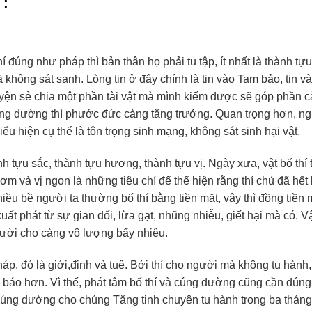
 :
í đúng như pháp thì bản thân họ phải tu tập, ít nhất là thành tự
à không sát sanh. Lòng tin ở đây chính là tin vào Tam bảo, tin v
yện sẻ chia một phần tài vật mà mình kiếm được sẽ góp phần cả
úng dường thì phước đức càng tăng trưởng. Quan trọng hơn, ng
u hiện cụ thể là tôn trọng sinh mạng, không sát sinh hại vật.
nh tựu sắc, thành tựu hương, thành tựu vị. Ngày xưa, vật bố th
m và vị ngon là những tiêu chí để thể hiện rằng thí chủ đã hết 
nhiều bề người ta thường bố thí bằng tiền mặt, vậy thì đồng tiền
ất phát từ sự gian dối, lừa gạt, nhũng nhiễu, giết hại mà có. V
gười cho càng vô lượng bấy nhiêu.
áp, đó là giới,định và tuệ. Bởi thí cho người mà không tu hành
 báo hơn. Vì thế, phát tâm bố thí và cúng dường cũng cần đúng
cúng dường cho chúng Tăng tinh chuyên tu hành trong ba tháng