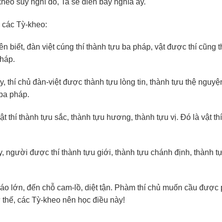
khéo suy nghĩ đó, Ta sẽ diễn bày nghĩa ấy.
o các Tỳ-kheo:
n biết, đàn việt cúng thí thành tựu ba pháp, vật được thí cũng 
pháp.
, thí chủ đàn-việt được thành tựu lòng tin, thành tựu thệ nguyệ
 ba pháp.
t thí thành tựu sắc, thành tựu hương, thành tựu vị. Ðó là vật th
người được thí thành tựu giới, thành tựu chánh định, thành tựu
báo lớn, đến chỗ cam-lồ, diệt tận. Phàm thí chủ muốn cầu đượ
 thế, các Tỳ-kheo nên học điều này!