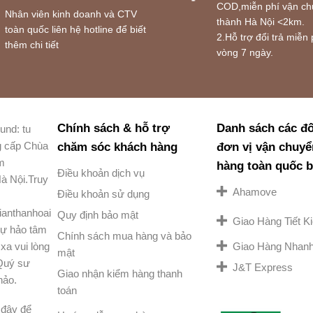
COD,miễn phí vận ch
Nhân viên kinh doanh và CTV
thành Hà Nội <2km.
toàn quốc liên hệ hotline để biết
2.Hỗ trợ đổi trả miễn 
thêm chi tiết
vòng 7 ngày.
Chính sách & hỗ trợ
Danh sách các đố
und: tu
g cấp Chùa
chăm sóc khách hàng
đơn vị vận chuyể
am
hàng toàn quốc 
Điều khoản dịch vụ
à Nội.Truy
Ahamove
Điều khoản sử dụng
ianthanhoai
Quy định bảo mật
Giao Hàng Tiết 
ự hảo tâm
Chính sách mua hàng và bảo
Giao Hàng Nhan
xa vui lòng
mật
 Quý sư
J&T Express
Giao nhận kiểm hàng thanh
hảo.
toán
đây để