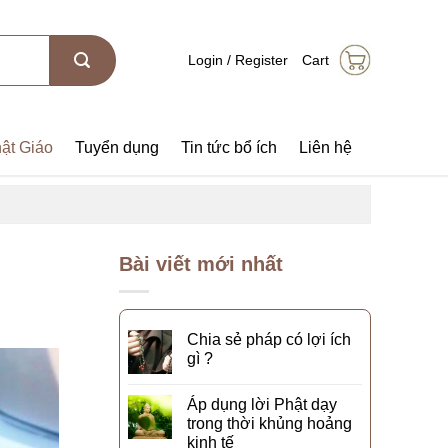
Login / Register
Cart
ật Giáo
Tuyển dụng
Tin tức bổ ích
Liên hệ
Bài viết mới nhất
Chia sẻ pháp có lợi ích
gì ?
Áp dụng lời Phật dạy
trong thời khủng hoảng
kinh tế