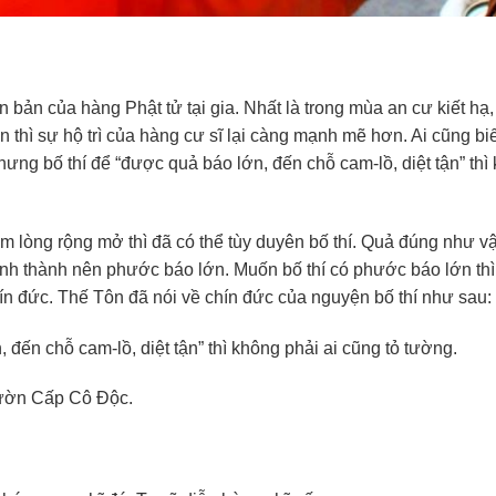
 bản của hàng Phật tử tại gia. Nhất là trong mùa an cư kiết hạ,
 thì sự hộ trì của hàng cư sĩ lại càng mạnh mẽ hơn. Ai cũng biế
ng bố thí để “được quả báo lớn, đến chỗ cam-lồ, diệt tận” thì
ấm lòng rộng mở thì đã có thể tùy duyên bố thí. Quả đúng như vậ
ình thành nên phước báo lớn. Muốn bố thí có phước báo lớn th
chín đức. Thế Tôn đã nói về chín đức của nguyện bố thí như sau:
đến chỗ cam-lồ, diệt tận” thì không phải ai cũng tỏ tường.
vườn Cấp Cô Ðộc.