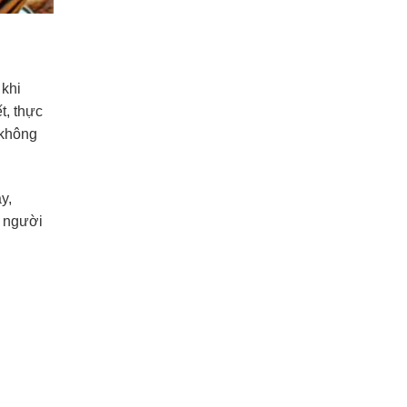
 khi
t, thực
 không
y,
ì người