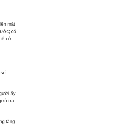
lên mặt
nước; có
hiện ở
 số
Người ấy
gười ra
ông tăng