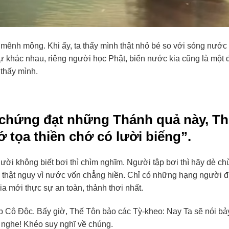
 mênh mông. Khi ấy, ta thấy mình thật nhỏ bé so với sóng nước 
ự khác nhau, riêng người học Phật, biển nước kia cũng là một 
thấy mình.
ể chứng đạt những Thánh quả này, Th
ớ tọa thiền chớ có lười biếng”.
 không biết bơi thì chìm nghĩm. Người tập bơi thì hãy dè ch
y thật nguy vì nước vốn chẳng hiền. Chỉ có những hạng người 
a mới thực sự an toàn, thảnh thơi nhất.
 Cô Độc. Bấy giờ, Thế Tôn bảo các Tỳ-kheo: Nay Ta sẽ nói bảy
 nghe! Khéo suy nghĩ về chúng.