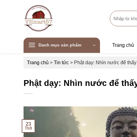
Skip
to
Search
content
for:
Danh mục sản phẩm
Trang chủ
Trang chủ
>
Tin tức
>
Phật dạy: Nhìn nước để thấ
Phật dạy: Nhìn nước để thấ
23
Th9