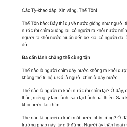
Các Tỳ-kheo đáp: Xin vâng, Thế Tôn!
Thế Tôn bảo: Bảy thí dụ về nước giống như người t
nước rồi chìm xuống lại; có người ra khỏi nước nh
người ra khỏi nước muốn đến bờ kia; có người đã lên
đời.
Ba căn lành chẳng thể cùng tận
Thế nào là người chìm đáy nước không ra khỏi được?
không thể trị liệu. Đó là người chìm ở đáy nước.
Thế nào là người ra khỏi nước rồi chìm lại? Ở đây, 
thân, miệng, ý làm lành, sau lại hành bất thiện. Sa
khỏi nước lại chìm.
Thế nào là người ra khỏi mặt nước nhìn trông? Ở đây
trưởng pháp này, tự giữ đứng. Người ấy thân hoại m