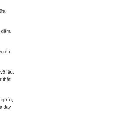
nữa,
ử dâm,
ền đó
vô lậu.
ư thật
 người,
Ta dạy