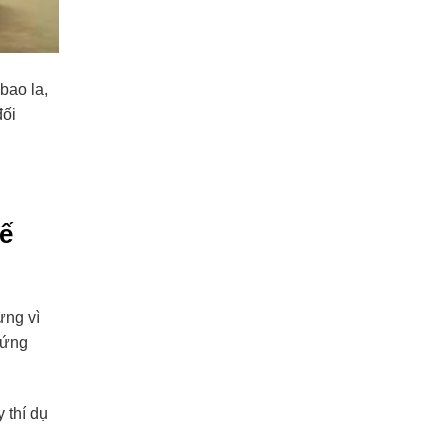
bao la,
đối
ế
ừng vì
đứng
 thí dụ