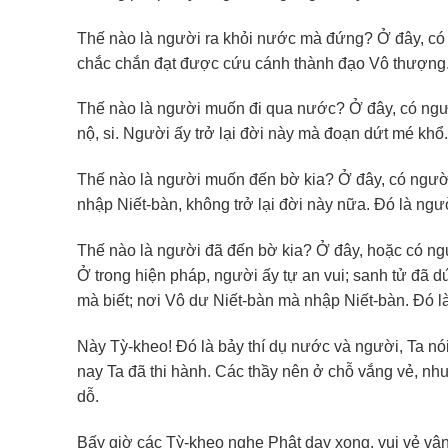
Thế nào là người ra khỏi nước mà đứng? Ở đây, có ng
chắc chắn đạt được cứu cánh thành đạo Vô thượng.
Thế nào là người muốn đi qua nước? Ở đây, có người
nộ, si. Người ấy trở lại đời này mà đoạn dứt mé kh
Thế nào là người muốn đến bờ kia? Ở đây, có người 
nhập Niết-bàn, không trở lại đời này nữa. Đó là ng
Thế nào là người đã đến bờ kia? Ở đây, hoặc có người
Ở trong hiện pháp, người ấy tự an vui; sanh tử đã d
mà biết; nơi Vô dư Niết-bàn mà nhập Niết-bàn. Đó l
Này Tỳ-kheo! Đó là bảy thí dụ nước và người, Ta nó
nay Ta đã thi hành. Các thầy nên ở chỗ vắng vẻ, như
dỗ.
Bấy giờ các Tỳ-kheo nghe Phật dạy xong, vui vẻ vân