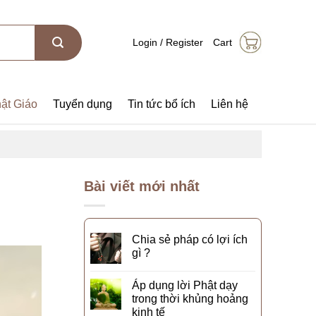
Login / Register
Cart
ật Giáo
Tuyển dụng
Tin tức bổ ích
Liên hệ
Bài viết mới nhất
Chia sẻ pháp có lợi ích
gì ?
Áp dụng lời Phật dạy
trong thời khủng hoảng
kinh tế