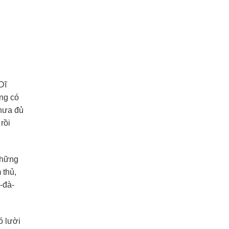
Dĩ
ừng có
chưa đủ
rồi
những
 thủ,
-đà-
ó lười