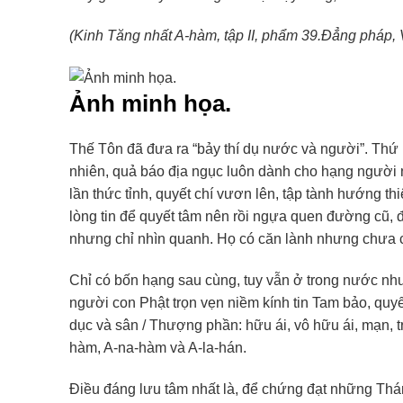
(Kinh Tăng nhất A-hàm, tập II, phẩm 39.Đẳng pháp,
Ảnh minh họa.
Thế Tôn đã đưa ra “bảy thí dụ nước và người”. Thứ
nhiên, quả báo địa ngục luôn dành cho hạng người nà
lần thức tỉnh, quyết chí vươn lên, tập tành hướng thi
lòng tin để quyết tâm nên rồi ngựa quen đường cũ, 
nhưng chỉ nhìn quanh. Họ có căn lành nhưng chưa c
Chỉ có bốn hạng sau cùng, tuy vẫn ở trong nước như
người con Phật trọn vẹn niềm kính tin Tam bảo, quyế
dục và sân / Thượng phần: hữu ái, vô hữu ái, mạn, 
hàm, A-na-hàm và A-la-hán.
Điều đáng lưu tâm nhất là, để chứng đạt những Thán