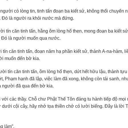
ười có lòng tin, tinh tấn đoạn ba kiết sử, không thối chuyển 
 Đó là người ra khỏi nước mà đứng.
 tín căn tinh tấn, hằng ôm lòng hổ thẹn, mong đoạn ba kiết s
ổ. Đó là người muốn qua nước.
tín căn tinh tấn, đoạn năm hạ phần kiết sử, thành A-na-hàm, li
ười muốn đến bờ kia.
 tín căn tinh tấn, ôm lòng hổ thẹn, dứt hết hữu lậu, thành tựu 
ứt, Phạm hạnh đã lập, việc làm đã xong, không còn tái sanh, nh
à người đã qua đến bờ kia.
i với các thầy. Chỗ chư Phật Thế Tôn đáng tu hành tiếp độ mọi
 dưới cội cây, hãy nhớ tọa thiền chớ có lười biếng. Đây là lời 
g làm”.