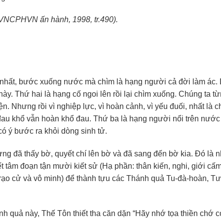
 VNCPHVN ấn hành, 1998, tr.490).
 nhất, bước xuống nước mà chìm là hạng người cả đời làm ác. 
y. Thứ hai là hạng cố ngoi lên rồi lại chìm xuống. Chúng ta t
ện. Nhưng rồi vì nghiệp lực, vì hoàn cảnh, vì yếu đuối, nhất là 
đau khổ vẫn hoàn khổ đau. Thứ ba là hạng người nổi trên nước 
ó ý bước ra khỏi dòng sinh tử.
ng đã thấy bờ, quyết chí lên bờ và đã sang đến bờ kia. Đó là 
t tâm đoạn tận mười kiết sử (Hạ phần: thân kiến, nghi, giới cấm
trạo cử và vô minh) để thành tựu các Thánh quả Tu-đà-hoàn, Tư
h quả này, Thế Tôn thiết tha căn dặn “Hãy nhớ tọa thiền chớ c