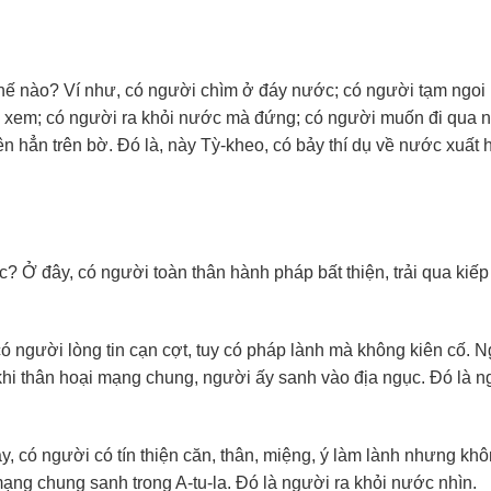
hế nào? Ví như, có người chìm ở đáy nước; có người tạm ngoi 
ìn xem; có người ra khỏi nước mà đứng; có người muốn đi qua 
 hẳn trên bờ. Đó là, này Tỳ-kheo, có bảy thí dụ về nước xuất 
 Ở đây, có người toàn thân hành pháp bất thiện, trải qua kiếp
có người lòng tin cạn cợt, tuy có pháp lành mà không kiên cố. 
u khi thân hoại mạng chung, người ấy sanh vào địa ngục. Đó là n
, có người có tín thiện căn, thân, miệng, ý làm lành nhưng kh
ạng chung sanh trong A-tu-la. Đó là người ra khỏi nước nhìn.