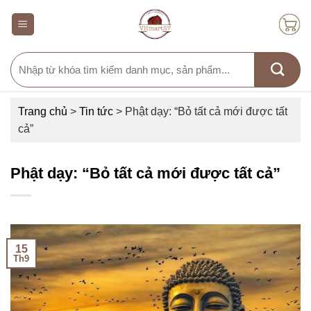
Skip
to
content
Search
for:
Trang chủ
>
Tin tức
>
Phật dạy: “Bỏ tất cả mới được tất
cả”
Phật dạy: “Bỏ tất cả mới được tất cả”
15
Th9