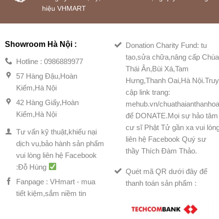
hiệu VHMART
Showroom Hà Nội :
Donation Charity Fund: tu
tạo,sửa chữa,nâng cấp Chù
Hotline : 0986889977
Thái Ân,Bùi Xá,Tam
57 Hàng Đậu,Hoàn
Hưng,Thanh Oai,Hà Nội.Tru
Kiếm,Hà Nội
cập link trang:
42 Hàng Giấy,Hoàn
mehub.vn/chuathaianthanhoa
Kiếm,Hà Nội
để DONATE.Mọi sự hảo tâm
cư sĩ Phật Tử gần xa vui lòn
Tư vấn kỹ thuật,khiếu nại
liên hệ Facebook Quý sư
dịch vụ,bảo hành sản phẩm
thầy Thích Đàm Thảo.
vui lòng liên hệ Facebook
:Đỗ Hùng
Quét mã QR dưới đây để
Fanpage : VHmart - mua
thanh toán sản phẩm :
tiết kiệm,sắm niềm tin