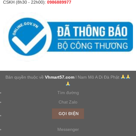
CSKH (8h30 - 22h00):
0986889977
Bản quyền thuộc về
Vhmart57.com
l Nam Mô A Di Đà Phật
Tìm đường
Chat Zalo
GỌI ĐIỆN
Messenger