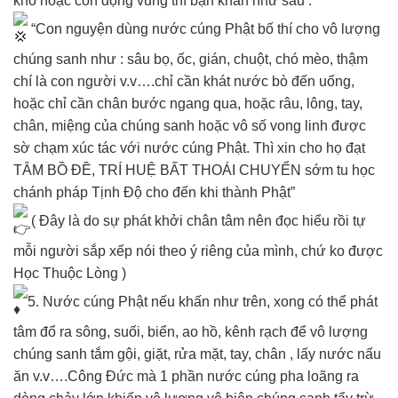
khô hoặc còn đọng vũng thì bạn khấn như sau :
“Con nguyện dùng nước cúng Phật bố thí cho vô lượng
chúng sanh như : sâu bọ, ốc, gián, chuột, chó mèo, thậm
chí là con người v.v….chỉ cần khát nước bò đến uống,
hoặc chỉ cần chân bước ngang qua, hoặc râu, lông, tay,
chân, miệng của chúng sanh hoặc vô số vong linh được
sờ chạm xúc tác với nước cúng Phật. Thì xin cho họ đạt
TÂM BỒ ĐỀ, TRÍ HUỆ BẤT THOÁI CHUYỂN sớm tu học
chánh pháp Tịnh Độ cho đến khi thành Phật”
( Đây là do sự phát khởi chân tâm nên đọc hiểu rồi tự
mỗi người sắp xếp nói theo ý riêng của mình, chứ ko được
Học Thuộc Lòng )
5. Nước cúng Phật nếu khấn như trên, xong có thể phát
tâm đổ ra sông, suối, biển, ao hồ, kênh rạch để vô lượng
chúng sanh tắm gội, giặt, rửa mặt, tay, chân , lấy nước nấu
ăn v.v….Công Đức mà 1 phần nước cúng pha loãng ra