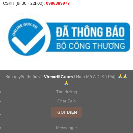
CSKH (8h30 - 22h00):
0986889977
Bản quyền thuộc về
Vhmart57.com
l Nam Mô A Di Đà Phật
Tìm đường
Chat Zalo
GỌI ĐIỆN
Messenger