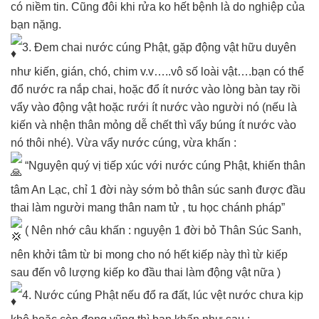
có niềm tin. Cũng đôi khi rửa ko hết bệnh là do nghiệp của
bạn nặng.
3. Đem chai nước cúng Phật, gặp động vật hữu duyên
như kiến, gián, chó, chim v.v…..vô số loài vật….bạn có thể
đổ nước ra nắp chai, hoặc đổ ít nước vào lòng bàn tay rồi
vẩy vào động vật hoặc rưới ít nước vào người nó (nếu là
kiến và nhện thân mỏng dễ chết thì vẩy búng ít nước vào
nó thôi nhé). Vừa vẩy nước cúng, vừa khấn :
“Nguyện quý vị tiếp xúc với nước cúng Phật, khiến thân
tâm An Lạc, chỉ 1 đời này sớm bỏ thân súc sanh được đầu
thai làm người mang thân nam tử , tu học chánh pháp”
( Nên nhớ câu khấn : nguyện 1 đời bỏ Thân Súc Sanh,
nên khởi tâm từ bi mong cho nó hết kiếp này thì từ kiếp
sau đến vô lượng kiếp ko đầu thai làm động vật nữa )
4. Nước cúng Phật nếu đổ ra đất, lúc vệt nước chưa kịp