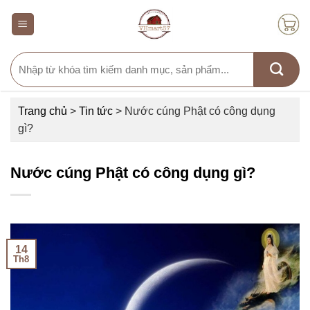
Skip
to
content
Search
for:
Trang chủ
>
Tin tức
>
Nước cúng Phật có công dụng
gì?
Nước cúng Phật có công dụng gì?
14
Th8