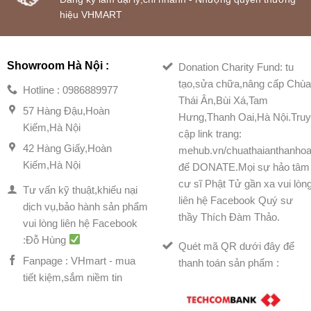
hiệu VHMART
Showroom Hà Nội :
Donation Charity Fund: tu
tạo,sửa chữa,nâng cấp Chù
Hotline : 0986889977
Thái Ân,Bùi Xá,Tam
57 Hàng Đậu,Hoàn
Hưng,Thanh Oai,Hà Nội.Tru
Kiếm,Hà Nội
cập link trang:
42 Hàng Giấy,Hoàn
mehub.vn/chuathaianthanhoa
Kiếm,Hà Nội
để DONATE.Mọi sự hảo tâm
cư sĩ Phật Tử gần xa vui lòn
Tư vấn kỹ thuật,khiếu nại
liên hệ Facebook Quý sư
dịch vụ,bảo hành sản phẩm
thầy Thích Đàm Thảo.
vui lòng liên hệ Facebook
:Đỗ Hùng
Quét mã QR dưới đây để
Fanpage : VHmart - mua
thanh toán sản phẩm :
tiết kiệm,sắm niềm tin