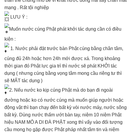
thân thể chúng nhỏ bé vì khát nước uống mà sẩy chân mất
mạng . Rất tội nghiệp
LƯU Ý :
Muốn nước cúng Phật phát khởi tác dụng cần có điều
kiện :
1. Nước phải đặt trước bàn Phật cúng bằng chân tâm,
cúng đủ 24h hoặc hơn 24h mới được xá. Trong khoảng
thời gian đó Phật lực gia trì thì nước sẽ phát KHỞI tác
dụng ( nhưng cúng bằng vọng tâm mong cầu riêng tư thì
sẽ MẤT tác dụng )
2. Nếu nước ko kịp cúng Phật mà do bạn đi ngoài
đường hoặc ko có nước cúng mà muốn giúp người hoặc
động vật thì bạn chạy đến bất kỳ vòi nước máy, nước sông
bất kỳ. Dùng nước thấm ướt bàn tay, niệm 10 niệm Phật
hiệu NAM MÔ A DI ĐÀ PHẬT xong thì vẩy vào đối tượng
cầu mong họ gặp được Phật pháp nhất tâm tin và niệm