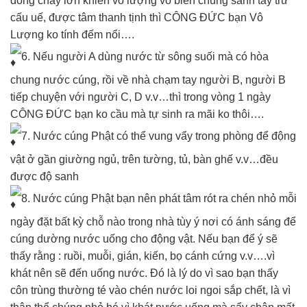
dòng chảy lớn khiến vô lượng vô biên chúng sanh tẩy trừ
cấu uế, được tâm thanh tịnh thì CÔNG ĐỨC bạn Vô
Lượng ko tính đếm nổi….
6. Nếu người A dùng nước từ sông suối mà có hòa
chung nước cúng, rồi về nhà chạm tay người B, người B
tiếp chuyện với người C, D v.v…thì trong vòng 1 ngày
CÔNG ĐỨC bạn ko cầu mà tự sinh ra mãi ko thôi….
7. Nước cúng Phật có thể vung vẩy trong phòng để động
vật ở gần giường ngủ, trên tường, tủ, bàn ghế v.v…đều
được độ sanh
8. Nước cúng Phật bạn nên phát tâm rót ra chén nhỏ mỗi
ngày đặt bất kỳ chỗ nào trong nhà tùy ý nơi có ánh sáng để
cúng dường nước uống cho động vật. Nếu bạn để ý sẽ
thấy rằng : ruồi, muỗi, gián, kiến, bọ cánh cứng v.v….vì
khát nên sẽ đến uống nước. Đó là lý do vì sao bạn thấy
côn trùng thường té vào chén nước loi ngoi sắp chết, là vì