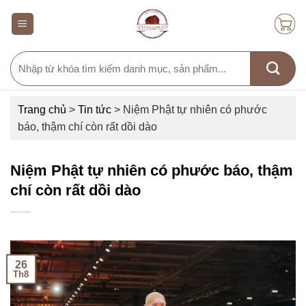
Skip
to
content
Search
for:
Trang chủ
>
Tin tức
>
Niệm Phật tự nhiên có phước
báo, thậm chí còn rất dồi dào
Niệm Phật tự nhiên có phước báo, thậm
chí còn rất dồi dào
26
Th8