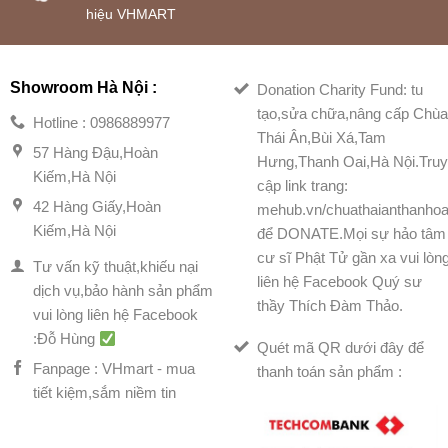
hiệu VHMART
Showroom Hà Nội :
Donation Charity Fund: tu
tạo,sửa chữa,nâng cấp Chù
Hotline : 0986889977
Thái Ân,Bùi Xá,Tam
57 Hàng Đậu,Hoàn
Hưng,Thanh Oai,Hà Nội.Tru
Kiếm,Hà Nội
cập link trang:
42 Hàng Giấy,Hoàn
mehub.vn/chuathaianthanhoa
Kiếm,Hà Nội
để DONATE.Mọi sự hảo tâm
cư sĩ Phật Tử gần xa vui lòn
Tư vấn kỹ thuật,khiếu nại
liên hệ Facebook Quý sư
dịch vụ,bảo hành sản phẩm
thầy Thích Đàm Thảo.
vui lòng liên hệ Facebook
:Đỗ Hùng
Quét mã QR dưới đây để
Fanpage : VHmart - mua
thanh toán sản phẩm :
tiết kiệm,sắm niềm tin