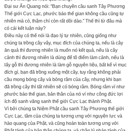
Đại sư Ấn Quang nói: “Bạn chuyên cầu sanh Tây Phương
Thế giới Cực Lạc, phước báo thế gian không cầu cũng tự
nhiên mà có, thậm chí còn rất dồi dào.” Thế thì từ đâu mà
có cái kết luận này?
Điều này có thể nói là đạo lý tự nhiên, cũng giống như
chúng ta trồng cây vậy, mục đích của chúng ta, nếu là cây
ăn quả thì đương nhiên là muốn nó kết quả, nếu là cây
cảnh thì đương nhiên là dùng để tô điểm làm cảnh, nếu là
lấy gỗ thì đương nhiên là làm gỗ nguyên liệu, bất kể vì mục
đích gì, bạn đã trồng xuống một cây, tuy rằng không phải
cầu mong bóng cây và bóng râm của cây, nhưng khi bạn
đã trồng cây thì tất nhiên sẽ có bóng râm. Bóng râm ví như
phước báo thế gian, bản thân của nó ví như công đức lợi
ích độ sanh vãng sanh thế giới Cực Lạc thành Phật.
Vì bởi chúng ta Niệm Phật cầu sanh Tây Phương thế giới
Cực Lạc, tâm của chúng ta tương ưng với nguyện lực và
hào quang của Phật, và cũng hoàn toàn tương ưng với
Phật tánh của bản thân chúng ta, và chân lý pháp tánh của