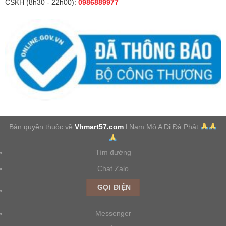
CSKH (8h30 - 22h00):
0986889977
Bản quyền thuộc về
Vhmart57.com
l Nam Mô A Di Đà Phật
Tìm đường
Chat Zalo
GỌI ĐIỆN
Messenger