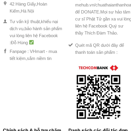
42 Hàng Giấy,Hoàn
mehub.vn/chuathaianthanhoa
Kiếm,Hà Nội
để DONATE.Mọi sự hảo tâm
cư sĩ Phật Tử gần xa vui lòn
Tư vấn kỹ thuật,khiếu nại
liên hệ Facebook Quý sư
dịch vụ,bảo hành sản phẩm
thầy Thích Đàm Thảo.
vui lòng liên hệ Facebook
:Đỗ Hùng
Quét mã QR dưới đây để
Fanpage : VHmart - mua
thanh toán sản phẩm :
tiết kiệm,sắm niềm tin
Chính sách & hỗ trợ chăm
Danh sách các đối tác đơn