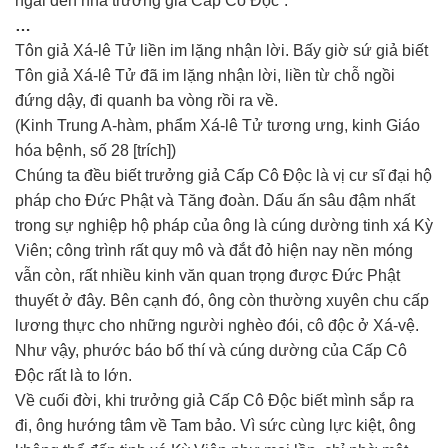
ngài đến nhà trưởng giả Cấp Cô Độc”.
…
Tôn giả Xá-lê Tử liền im lặng nhận lời. Bấy giờ sứ giả biết
Tôn giả Xá-lê Tử đã im lặng nhận lời, liền từ chỗ ngồi
đứng dậy, đi quanh ba vòng rồi ra về.
(Kinh Trung A-hàm, phẩm Xá-lê Tử tương ưng, kinh Giáo
hóa bệnh, số 28 [trích])
Chúng ta đều biết trưởng giả Cấp Cô Độc là vị cư sĩ đại hộ
pháp cho Đức Phật và Tăng đoàn. Dấu ấn sâu đậm nhất
trong sự nghiệp hộ pháp của ông là cúng dường tinh xá Kỳ
Viên; công trình rất quy mô và đắt đỏ hiện nay nền móng
vẫn còn, rất nhiều kinh văn quan trọng được Đức Phật
thuyết ở đây. Bên cạnh đó, ông còn thường xuyên chu cấp
lương thực cho những người nghèo đói, cô độc ở Xá-vệ.
Như vậy, phước báo bố thí và cúng dường của Cấp Cô
Độc rất là to lớn.
Về cuối đời, khi trưởng giả Cấp Cô Độc biết mình sắp ra
đi, ông hướng tâm về Tam bảo. Vì sức cùng lực kiệt, ông