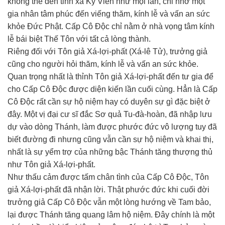
không thể đến tinh xá Kỳ Viên như mọi lần, chỉ nhờ một
gia nhân tâm phúc đến viếng thăm, kính lễ và vấn an sức
khỏe Đức Phật. Cấp Cô Độc chỉ nằm ở nhà vọng tâm kính
lễ bái biệt Thế Tôn với tất cả lòng thành.
Riêng đối với Tôn giả Xá-lợi-phất (Xá-lê Tử), trưởng giả
cũng cho người hỏi thăm, kính lễ và vấn an sức khỏe.
Quan trọng nhất là thỉnh Tôn giả Xá-lợi-phất đến tư gia để
cho Cấp Cô Độc được diện kiến lần cuối cùng. Hẳn là Cấp
Cô Độc rất cần sự hộ niệm hay có duyên sự gì đặc biệt ở
đây. Một vị đại cư sĩ đắc Sơ quả Tu-đà-hoàn, đã nhập lưu
dự vào dòng Thánh, làm được phước đức vô lượng tuy đã
biết đường đi nhưng cũng vẫn cần sự hộ niệm và khai thị,
nhất là sự yểm trợ của những bậc Thánh tăng thượng thủ
như Tôn giả Xá-lợi-phất.
Như thấu cảm được tấm chân tình của Cấp Cô Độc, Tôn
giả Xá-lợi-phất đã nhận lời. Thật phước đức khi cuối đời
trưởng giả Cấp Cô Độc vẫn một lòng hướng về Tam bảo,
lại được Thánh tăng quang lâm hộ niệm. Đây chính là một