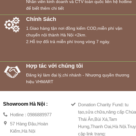
Nhân viên kinh doanh và CTV toàn quốc liên hệ hotline
để biết thêm chi tiết
Chính Sách
1.Giao hàng tận nơi đồng kiểm COD,miễn phí vận
chuyển nội thành Hà Nội <2km.
2.Hỗ trợ đổi trả miễn phí trong vòng 7 ngày.
Hợp tác với chúng tôi
Đăng ký làm đại lý,chi nhánh - Nhượng quyền thương
hiệu VHMART
Showroom Hà Nội :
Donation Charity Fund: tu
tạo,sửa chữa,nâng cấp Chù
Hotline : 0986889977
Thái Ân,Bùi Xá,Tam
57 Hàng Đậu,Hoàn
Hưng,Thanh Oai,Hà Nội.Tru
Kiếm,Hà Nội
cập link trang: