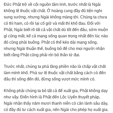
Đức Phật trở về cội nguồn tâm linh, trước nhất là Ngài
không lệ thuộc vật chất. Ở hoàng cung đầy đủ tiện nghi
sung sướng, nhưng Ngài không màng tới. Chúng ta chưa
có thì ham, có rồi lại cố giữ và mất thì khổ đau. Đối với
Phật, Ngài biết rõ tất cả vật chất dù tốt đến đâu, sớm muộn
gì cũng mất, kể cả mạng sống quan trọng nhất đến lúc nào
đó cũng phải buông. Phật có thể kéo dài mạng sống,
nhưng Ngài thuận thế, buông bỏ để cho mọi người nhận
biết rằng Phật cũng phải rời bỏ thân tứ đại.
Trước nhất, chúng ta phá tầng phiền não là chấp vật chất
làm mình khổ. Phá sự lệ thuộc vật chất bằng cách có đến
đâu thì sống đến đó, đừng sống vượt mức mình có.
Không phải chúng ta bỏ tất cả để xuất gia, Phật không dạy
như vậy. Điển hình là Phật đến Lộc Uyển thuyết pháp,
Ngài nhận thấy năm mươi thanh niên có căn lành sâu dày,
có đầy đủ tư cách xuất gia, nên Ngài cho phép họ xuất gia.