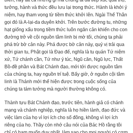
tưởng, hành và thức đều lưu lại trong thức. Hành là khởi ý
niệm, hay tham vọng từ tiềm thức khởi lên. Ngài Thế Thân
gọi đó là A-lại-da duyên khởi. Trên bước đường tu, những
hạt giống xấu trong tiềm thức luôn ngăn cản khiến cho con
đường trở về cội nguồn tâm linh bị mờ tối, chúng ta phải
phá trừ bờ cản này. Phá được bờ cản này, quý vị trải qua
thời gian tu, Phật gọi là Đạo đế, nghĩa là tu quán Tứ niệm
xứ, Tứ chánh cần, Tứ như ý túc, Ngũ căn, Ngũ lực, Thất
Bồ-đề phần và Bát Chánh đạo, mới tới được nguồn tâm
của chúng ta, hay nguồn trí tuệ. Bấy giờ, ở nguồn cội tâm
linh là Thánh mới thể hiện được trong cuộc sống của
chúng ta tám tướng mà người thường không có.
Thành tựu Bát Chánh đạo, trước tiên, hành giả có chánh
mạng và chánh nghiệp, nghĩa là họ hiền lành, đạo đức và
việc làm của họ vì lợi ích cho số đông, không vì lợi ích
riêng của họ. Thầy còn nhớ câu nói của Bác Hồ rằng tôi
chỉ có ham muốn duy nhất, làm sao cho mọi người có cơm