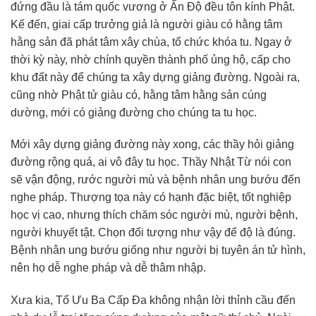
đứng đầu là tám quốc vương ở Ấn Độ đều tôn kính Phật.
Kế đến, giai cấp trưởng giả là người giàu có hằng tâm
hằng sản đã phát tâm xây chùa, tổ chức khóa tu. Ngay ở
thời kỳ này, nhờ chính quyền thành phố ủng hộ, cấp cho
khu đất này để chúng ta xây dựng giảng đường. Ngoài ra,
cũng nhờ Phật tử giàu có, hằng tâm hằng sản cúng
dường, mới có giảng đường cho chúng ta tu học.
Mới xây dựng giảng đường này xong, các thầy hỏi giảng
đường rộng quá, ai vô đây tu học. Thầy Nhật Từ nói con
sẽ vận động, rước người mù và bệnh nhân ung bướu đến
nghe pháp. Thượng tọa này có hạnh đặc biệt, tốt nghiệp
học vị cao, nhưng thích chăm sóc người mù, người bệnh,
người khuyết tật. Chọn đối tượng như vậy để độ là đúng.
Bệnh nhân ung bướu giống như người bị tuyên án tử hình,
nên họ dễ nghe pháp và dễ thâm nhập.
Xưa kia, Tổ Ưu Ba Cấp Đa không nhận lời thỉnh cầu đến