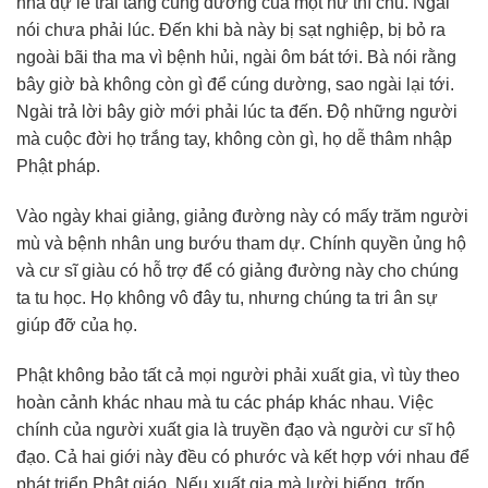
nhà dự lễ trai tăng cúng dường của một nữ thí chủ. Ngài
nói chưa phải lúc. Đến khi bà này bị sạt nghiệp, bị bỏ ra
ngoài bãi tha ma vì bệnh hủi, ngài ôm bát tới. Bà nói rằng
bây giờ bà không còn gì để cúng dường, sao ngài lại tới.
Ngài trả lời bây giờ mới phải lúc ta đến. Độ những người
mà cuộc đời họ trắng tay, không còn gì, họ dễ thâm nhập
Phật pháp.
Vào ngày khai giảng, giảng đường này có mấy trăm người
mù và bệnh nhân ung bướu tham dự. Chính quyền ủng hộ
và cư sĩ giàu có hỗ trợ để có giảng đường này cho chúng
ta tu học. Họ không vô đây tu, nhưng chúng ta tri ân sự
giúp đỡ của họ.
Phật không bảo tất cả mọi người phải xuất gia, vì tùy theo
hoàn cảnh khác nhau mà tu các pháp khác nhau. Việc
chính của người xuất gia là truyền đạo và người cư sĩ hộ
đạo. Cả hai giới này đều có phước và kết hợp với nhau để
phát triển Phật giáo. Nếu xuất gia mà lười biếng, trốn