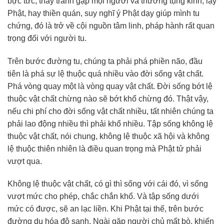
bực tức, thầy tránh gặp mọi người và thường tụng kinh, lạy
Phật, hay thiền quán, suy nghĩ ý Phật dạy giúp mình tu
chứng, đó là trở về cội nguồn tâm linh, pháp hành rất quan
trọng đối với người tu.
Trên bước đường tu, chúng ta phải phá phiền não, đầu
tiên là phá sự lệ thuộc quá nhiều vào đời sống vật chất.
Phá vòng quay một là vòng quay vật chất. Đời sống bớt lệ
thuộc vật chất chừng nào sẽ bớt khổ chừng đó. Thật vậy,
nếu chi phí cho đời sống vật chất nhiều, tất nhiên chúng ta
phải lao động nhiều thì phải khổ nhiều. Tập sống không lệ
thuộc vật chất, nói chung, không lệ thuộc xã hội và không
lệ thuộc thiên nhiên là điều quan trọng mà Phật tử phải
vượt qua.
Không lệ thuộc vật chất, có gì thì sống với cái đó, vì sống
vượt mức cho phép, chắc chắn khổ. Và tập sống dưới
mức có được, sẽ an lạc liền. Khi Phật tại thế, trên bước
đường du hóa độ sanh, Ngài gặp người chủ mất bò, khiến