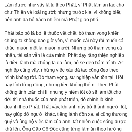
Làm được như vậy là tu theo Phật, vì Phật làm an lạc cho
chư Thiên và loài người; nhưng trước kia, vì không biết,
nên anh đã bỏ trách nhiệm mà Phật giao phó.
Phật bảo bỏ là bỏ lệ thuộc vật chất, bỏ tham vọng khiến
chúng ta không bao giờ yên, vì muốn cái này rồi muốn cái
khác, muốn một lại muốn mười. Nhưng bỏ tham vọng cá
nhân, tài sản vẫn là của mình. Phật dạy rằng thiện nghiệp
là điều lành mà chúng ta đã làm, nó sẽ đeo bám mình. Ác
nghiệp cũng vậy, những việc xấu đã tạo cũng đeo theo
mình không rời. Bỏ tham vọng, sự nghiệp vẫn tồn tại. Hồi
nãy tính từng đồng, nhưng tiền không thêm. Theo Phật,
không tính toán chi li, nhưng ý niệm tốt có sẽ làm tốt cho
đời thì nhà thuốc của anh phát triển, đó chính là kinh
doanh theo Phật. Thật vậy, khi anh này trở thành người tốt,
hay giúp đỡ người khác, tiếng lành đồn xa, ai cũng thương
quý và ủng hộ việc làm của anh, tất nhiên cuộc sống được
khá lên. Ông Cấp Cô Độc cũng từng làm ăn theo hướng