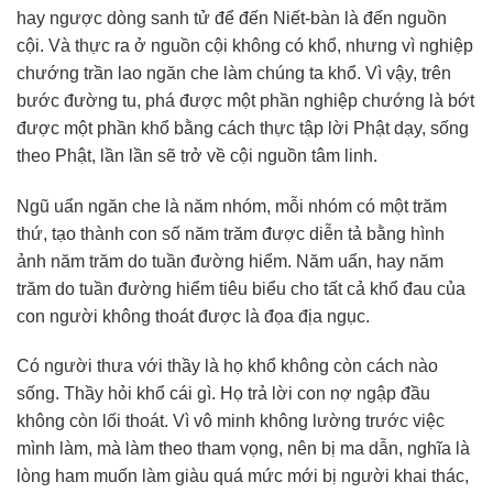
hay ngược dòng sanh tử để đến Niết-bàn là đến nguồn
cội. Và thực ra ở nguồn cội không có khổ, nhưng vì nghiệp
chướng trần lao ngăn che làm chúng ta khổ. Vì vậy, trên
bước đường tu, phá được một phần nghiệp chướng là bớt
được một phần khổ bằng cách thực tập lời Phật dạy, sống
theo Phật, lần lần sẽ trở về cội nguồn tâm linh.
Ngũ uẩn ngăn che là năm nhóm, mỗi nhóm có một trăm
thứ, tạo thành con số năm trăm được diễn tả bằng hình
ảnh năm trăm do tuần đường hiểm. Năm uẩn, hay năm
trăm do tuần đường hiểm tiêu biểu cho tất cả khổ đau của
con người không thoát được là đọa địa ngục.
Có người thưa với thầy là họ khổ không còn cách nào
sống. Thầy hỏi khổ cái gì. Họ trả lời con nợ ngập đầu
không còn lối thoát. Vì vô minh không lường trước việc
mình làm, mà làm theo tham vọng, nên bị ma dẫn, nghĩa là
lòng ham muốn làm giàu quá mức mới bị người khai thác,