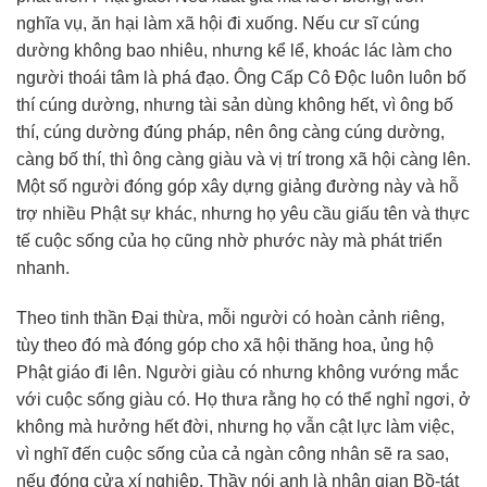
nghĩa vụ, ăn hại làm xã hội đi xuống. Nếu cư sĩ cúng
dường không bao nhiêu, nhưng kể lể, khoác lác làm cho
người thoái tâm là phá đạo. Ông Cấp Cô Độc luôn luôn bố
thí cúng dường, nhưng tài sản dùng không hết, vì ông bố
thí, cúng dường đúng pháp, nên ông càng cúng dường,
càng bố thí, thì ông càng giàu và vị trí trong xã hội càng lên.
Một số người đóng góp xây dựng giảng đường này và hỗ
trợ nhiều Phật sự khác, nhưng họ yêu cầu giấu tên và thực
tế cuộc sống của họ cũng nhờ phước này mà phát triển
nhanh.
Theo tinh thần Đại thừa, mỗi người có hoàn cảnh riêng,
tùy theo đó mà đóng góp cho xã hội thăng hoa, ủng hộ
Phật giáo đi lên. Người giàu có nhưng không vướng mắc
với cuộc sống giàu có. Họ thưa rằng họ có thể nghỉ ngơi, ở
không mà hưởng hết đời, nhưng họ vẫn cật lực làm việc,
vì nghĩ đến cuộc sống của cả ngàn công nhân sẽ ra sao,
nếu đóng cửa xí nghiệp. Thầy nói anh là nhân gian Bồ-tát