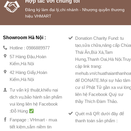
Hợp tác với chúng tôi
Đăng ký làm đại lý,chi nhánh - Nhượng quyền thương
hiệu VHMART
Showroom Hà Nội :
Donation Charity Fund: tu
tạo,sửa chữa,nâng cấp Chù
Hotline : 0986889977
Thái Ân,Bùi Xá,Tam
57 Hàng Đậu,Hoàn
Hưng,Thanh Oai,Hà Nội.Tru
Kiếm,Hà Nội
cập link trang:
42 Hàng Giấy,Hoàn
mehub.vn/chuathaianthanhoa
Kiếm,Hà Nội
để DONATE.Mọi sự hảo tâm
cư sĩ Phật Tử gần xa vui lòn
Tư vấn kỹ thuật,khiếu nại
liên hệ Facebook Quý sư
dịch vụ,bảo hành sản phẩm
thầy Thích Đàm Thảo.
vui lòng liên hệ Facebook
:Đỗ Hùng
Quét mã QR dưới đây để
Fanpage : VHmart - mua
thanh toán sản phẩm :
tiết kiệm,sắm niềm tin