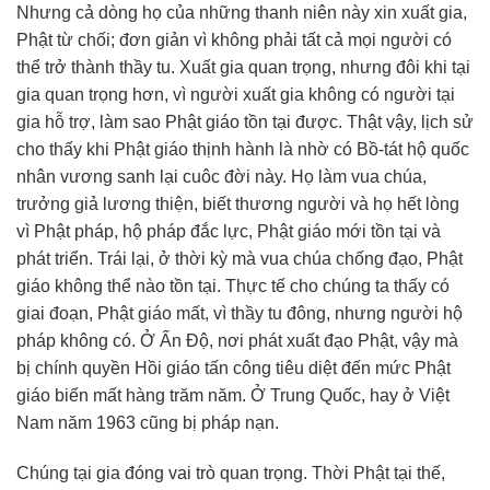
Nhưng cả dòng họ của những thanh niên này xin xuất gia,
Phật từ chối; đơn giản vì không phải tất cả mọi người có
thể trở thành thầy tu. Xuất gia quan trọng, nhưng đôi khi tại
gia quan trọng hơn, vì người xuất gia không có người tại
gia hỗ trợ, làm sao Phật giáo tồn tại được. Thật vậy, lịch sử
cho thấy khi Phật giáo thịnh hành là nhờ có Bồ-tát hộ quốc
nhân vương sanh lại cuôc đời này. Họ làm vua chúa,
trưởng giả lương thiện, biết thương người và họ hết lòng
vì Phật pháp, hộ pháp đắc lực, Phật giáo mới tồn tại và
phát triển. Trái lại, ở thời kỳ mà vua chúa chống đạo, Phật
giáo không thể nào tồn tại. Thực tế cho chúng ta thấy có
giai đoạn, Phật giáo mất, vì thầy tu đông, nhưng người hộ
pháp không có. Ở Ấn Độ, nơi phát xuất đạo Phật, vậy mà
bị chính quyền Hồi giáo tấn công tiêu diệt đến mức Phật
giáo biến mất hàng trăm năm. Ở Trung Quốc, hay ở Việt
Nam năm 1963 cũng bị pháp nạn.
Chúng tại gia đóng vai trò quan trọng. Thời Phật tại thế,