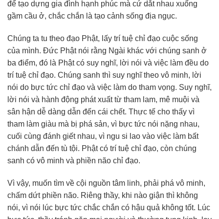
để tạo dựng gia đình hạnh phúc mà cứ dắt nhau xuống
gầm cầu ở, chắc chắn là tạo cảnh sống địa ngục.
Chúng ta tu theo đạo Phật, lấy trí tuệ chỉ đạo cuộc sống
của mình. Đức Phật nói rằng Ngài khác với chúng sanh ở
ba điểm, đó là Phật có suy nghĩ, lời nói và việc làm đều do
trí tuệ chỉ đạo. Chúng sanh thì suy nghĩ theo vô minh, lời
nói do bực tức chỉ đạo và việc làm do tham vọng. Suy nghĩ,
lời nói và hành động phát xuất từ tham lam, mê muội và
sân hận dễ dàng dẫn đến cái chết. Thực tế cho thấy vì
tham làm giàu mà bị phá sản, vì bực tức nói nặng nhau,
cuối cùng đánh giết nhau, vì ngu si lao vào việc làm bất
chánh dẫn đến tù tội. Phật có trí tuệ chỉ đạo, còn chúng
sanh có vô minh và phiền não chỉ đạo.
Vì vậy, muốn tìm về cội nguồn tâm linh, phải phá vô minh,
chấm dứt phiền não. Riêng thầy, khi nào giận thì không
nói, vì nói lúc bực tức chắc chắn có hậu quả không tốt. Lúc