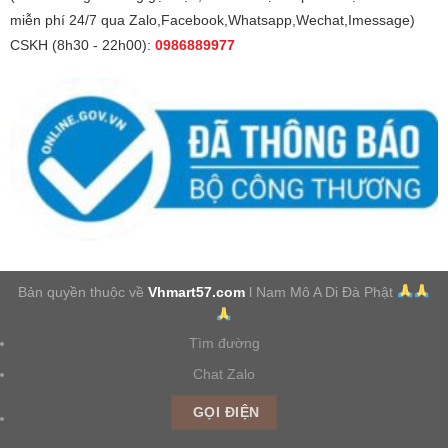
miễn phí 24/7 qua Zalo,Facebook,Whatsapp,Wechat,Imessage)
CSKH (8h30 - 22h00):
0986889977
Bản quyền thuộc về
Vhmart57.com
l Nam Mô A Di Đà Phật
Tìm đường
Chat Zalo
GỌI ĐIỆN