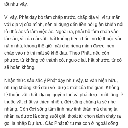
tốt như vậy.
Vì vậy, Phật dạy bỏ tâm chấp trước, chấp địa vị; vì tự mãn
với địa vị của mình, nên ai đụng đến liền nổi giận khiến nói
lời thô ác và làm việc ác. Ngoài ra, phải bỏ tâm chấp vào
tài sản, vì của cải vật chất không bền chắc, nó lệ thuộc vào
năm nhà, không thể giữ mãi cho riêng mình được, nên
chấp vào nó thì mất sẽ khổ đau. Theo Phật, nếu còn
phước, từ không trở thành có, ngược lại, hết phước, từ có
sẽ hoàn không.
Nhận thức sâu sắc ý Phật dạy như vậy, ta vẫn hiện hữu,
nhưng không khổ đau với được mất của thế gian. Không
lệ thuộc vật chất, địa vị, quyền thế và phá được một tầng lệ
thuộc vật chất và thiên nhiên, đời sống chúng ta sẽ nhẹ
nhàng. Còn đời sống tâm linh hay tinh thần mà chúng ta
nhận ra được là dòng suối giải thoát từ chơn tánh chảy ra
gọi là nhập Dự lưu. Các Phật tử tu mà còn ở ngoài cổng