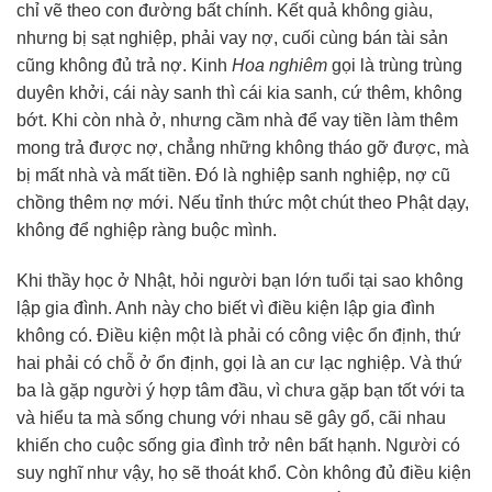
chỉ vẽ theo con đường bất chính. Kết quả không giàu,
nhưng bị sạt nghiệp, phải vay nợ, cuối cùng bán tài sản
cũng không đủ trả nợ. Kinh
Hoa nghiêm
gọi là trùng trùng
duyên khởi, cái này sanh thì cái kia sanh, cứ thêm, không
bớt. Khi còn nhà ở, nhưng cầm nhà để vay tiền làm thêm
mong trả được nợ, chẳng những không tháo gỡ được, mà
bị mất nhà và mất tiền. Đó là nghiệp sanh nghiệp, nợ cũ
chồng thêm nợ mới. Nếu tỉnh thức một chút theo Phật dạy,
không để nghiệp ràng buộc mình.
Khi thầy học ở Nhật, hỏi người bạn lớn tuổi tại sao không
lập gia đình. Anh này cho biết vì điều kiện lập gia đình
không có. Điều kiện một là phải có công việc ổn định, thứ
hai phải có chỗ ở ổn định, gọi là an cư lạc nghiệp. Và thứ
ba là gặp người ý hợp tâm đầu, vì chưa gặp bạn tốt với ta
và hiểu ta mà sống chung với nhau sẽ gây gổ, cãi nhau
khiến cho cuộc sống gia đình trở nên bất hạnh. Người có
suy nghĩ như vậy, họ sẽ thoát khổ. Còn không đủ điều kiện