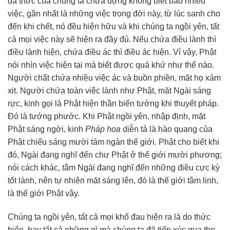
da thức của chúng ta chứa đựng không biết bao nhiêu
việc, gần nhất là những việc trong đời này, từ lúc sanh cho
đến khi chết, nó đều hiện hữu và khi chúng ta ngồi yên, tất
cả mọi việc này sẽ hiện ra đầy đủ. Nếu chứa điều lành thì
điều lành hiện, chứa điều ác thì điều ác hiện. Vì vậy, Phật
nói nhìn việc hiện tại mà biết được quá khứ như thế nào.
Người chất chứa nhiều việc ác và buồn phiền, mặt họ xám
xịt. Người chứa toàn việc lành như Phật, mặt Ngài sáng
rực, kinh gọi là Phật hiện thần biến tướng khi thuyết pháp.
Đó là tướng phước. Khi Phật ngồi yên, nhập định, mặt
Phật sáng ngời, kinh
Pháp hoa
diễn tả là hào quang của
Phật chiếu sáng mười tám ngàn thế giới. Phật cho biết khi
đó, Ngài đang nghĩ đến chư Phật ở thế giới mười phương;
nói cách khác, tâm Ngài đang nghĩ đến những điều cực kỳ
tốt lành, nên tự nhiên mặt sáng lên, đó là thế giới tâm linh,
là thế giới Phật vậy.
Chúng ta ngồi yên, tất cả mọi khổ đau hiện ra là do thức
biến, hay tất cả những gì mà chúng ta đã tiếp xúc qua thọ,