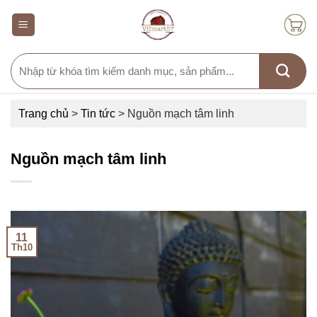
Skip
to
content
Search
for:
Trang chủ
>
Tin tức
>
Nguồn mạch tâm linh
Nguồn mạch tâm linh
11
Th10