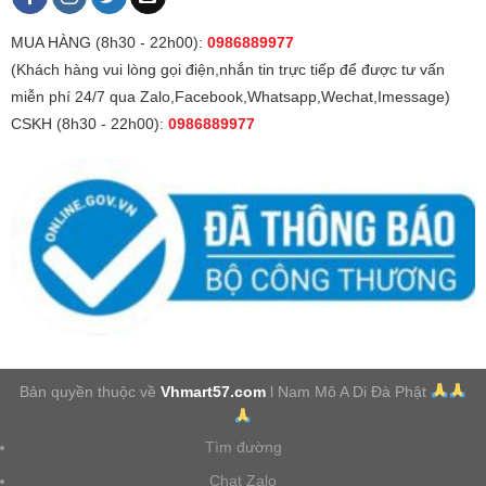
MUA HÀNG (8h30 - 22h00):
0986889977
(Khách hàng vui lòng gọi điện,nhắn tin trực tiếp để được tư vấn
miễn phí 24/7 qua Zalo,Facebook,Whatsapp,Wechat,Imessage)
CSKH (8h30 - 22h00):
0986889977
Bản quyền thuộc về
Vhmart57.com
l Nam Mô A Di Đà Phật
Tìm đường
Chat Zalo