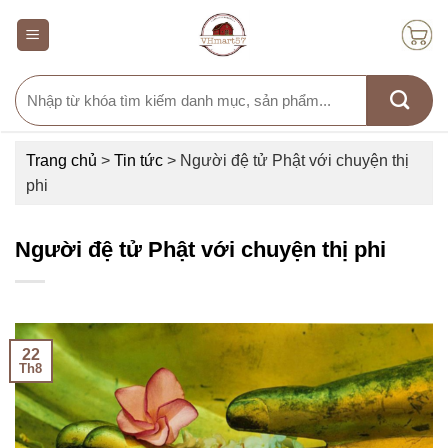
Skip
to
content
Search
for:
Trang chủ
>
Tin tức
>
Người đệ tử Phật với chuyện thị
phi
Người đệ tử Phật với chuyện thị phi
22
Th8