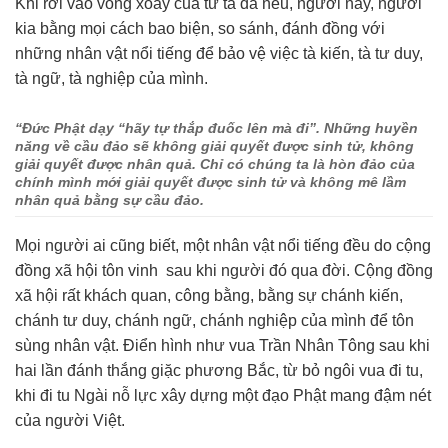
Khi rơi vào vòng xoáy của tứ tà đã nêu, người này, người
kia bằng mọi cách bao biện, so sánh, đánh đồng với
những nhân vật nổi tiếng để bảo vệ việc tà kiến, tà tư duy,
tà ngữ, tà nghiệp của mình.
“
Đức Phật dạy “hãy tự thắp đuốc lên mà đi”. Những huyền
năng về cầu đảo sẽ không giải quyết được sinh tử, không
giải quyết được nhân quả. Chỉ có chúng ta là hòn đảo của
chính mình mới giải quyết được sinh tử và không mê lầm
nhân quả bằng sự cầu đảo.
Mọi người ai cũng biết, một nhân vật nổi tiếng đều do cộng
đồng xã hội tôn vinh sau khi người đó qua đời. Cộng đồng
xã hội rất khách quan, công bằng, bằng sự chánh kiến,
chánh tư duy, chánh ngữ, chánh nghiệp của mình để tôn
sùng nhân vật. Điển hình như vua Trần Nhân Tông sau khi
hai lần đánh thắng giặc phương Bắc, từ bỏ ngôi vua đi tu,
khi đi tu Ngài nỗ lực xây dựng một đạo Phật mang đậm nét
của người Việt.