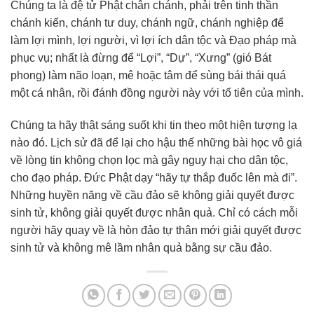
Chúng ta là đệ tử Phật chân chánh, phải trên tinh thần
chánh kiến, chánh tư duy, chánh ngữ, chánh nghiệp để
làm lợi mình, lợi người, vì lợi ích dân tộc và Đạo pháp mà
phục vụ; nhất là đừng để “Lợi”, “Dự”, “Xưng” (gió Bát
phong) làm não loạn, mê hoặc tâm để sùng bái thái quá
một cá nhân, rồi đánh đồng người này với tổ tiên của mình.
Chúng ta hãy thật sáng suốt khi tin theo một hiện tượng lạ
nào đó. Lịch sử đã để lại cho hậu thế những bài học vô giá
về lòng tin không chọn lọc mà gây nguy hại cho dân tộc,
cho đạo pháp. Đức Phật dạy “hãy tự thắp đuốc lên mà đi”.
Những huyền năng về cầu đảo sẽ không giải quyết được
sinh tử, không giải quyết được nhân quả. Chỉ có cách mỗi
người hãy quay về là hòn đảo tự thân mới giải quyết được
sinh tử và không mê lầm nhân quả bằng sự cầu đảo.