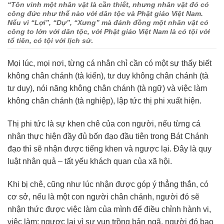
“
Tôn vinh một nhân vật là cần thiết, nhưng nhân vật đó có
công đức như thế nào với dân tộc và Phật giáo Việt Nam.
Nếu vì “Lợi”, “Dự”, “Xưng” mà đánh đồng một nhân vật có
công to lớn với dân tộc, với Phật giáo Việt Nam là có tội với
tổ tiên, có tội với lịch sử
.
Mọi lúc, mọi nơi, từng cá nhân chỉ cần có một sự thấy biết
không chân chánh (tà kiến), tư duy không chân chánh (tà
tư duy), nói năng không chân chánh (tà ngữ) và việc làm
không chân chánh (tà nghiệp), lập tức thị phi xuất hiện.
Thị phi tức là sự khen chê của con người, nếu từng cá
nhân thực hiện đầy đủ bốn đạo đầu tiên trong Bát Chánh
đạo thì sẽ nhận được tiếng khen và ngược lại. Đây là quy
luật nhân quả – tất yếu khách quan của xã hội.
Khi bị chê, cũng như lúc nhận được góp ý thẳng thắn, có
cơ sở, nếu là một con người chân chánh, người đó sẽ
nhận thức được việc làm của mình để điều chỉnh hành vi,
việc làm; ngược lại vì sự vun trồng bản ngã, người đó bao