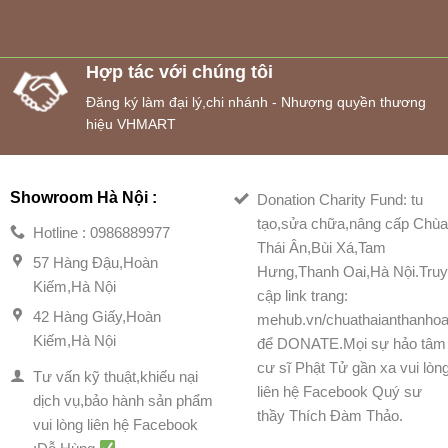
Hợp tác với chúng tôi
Đăng ký làm đại lý,chi nhánh - Nhượng quyền thương
hiệu VHMART
Showroom Hà Nội :
Donation Charity Fund: tu
tạo,sửa chữa,nâng cấp Chù
Hotline : 0986889977
Thái Ân,Bùi Xá,Tam
57 Hàng Đậu,Hoàn
Hưng,Thanh Oai,Hà Nội.Tru
Kiếm,Hà Nội
cập link trang:
42 Hàng Giấy,Hoàn
mehub.vn/chuathaianthanhoa
Kiếm,Hà Nội
để DONATE.Mọi sự hảo tâm
cư sĩ Phật Tử gần xa vui lòn
Tư vấn kỹ thuật,khiếu nại
liên hệ Facebook Quý sư
dịch vụ,bảo hành sản phẩm
thầy Thích Đàm Thảo.
vui lòng liên hệ Facebook