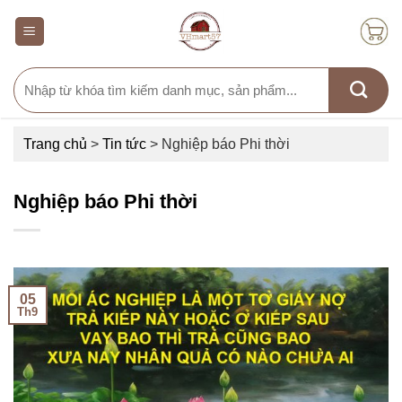
Skip
to
content
Search
for:
Trang chủ
>
Tin tức
>
Nghiệp báo Phi thời
Nghiệp báo Phi thời
05
Th9