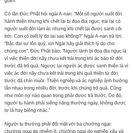
giảm.
Có lần Đức Phật hỏi ngài A-nan: “Một số ngưới suốt đời
hành thiện nhưng khi chết lại bị đọa địa ngục; trái lại có
người suốt đời làm ác nhưng khi chết lại được sanh cõi
trời. Con có biết lý do tại sao không?” Ngài A-nan trả lời:
“Bậc đại sư tôn quý, xin Ngài hãy giải thích lý do cho
chúng con”. Đức Phật bảo: “Người lành bị đọa địa ngục là
vì việc thiện đời nầy chưa kết trái trong khi ác báo từ đời
trước đã trổ quả. Ngược lại người ác được sanh thiên là vì
việc ác đời nầy chưa kết trái trong khi quả thiện từ đời
trước đã chín muồi. Thiện nghiệp và ác nghiệp ảnh hưởng
lẫn nhau trong nhiều đời, trước khi chúng trổ quả. Cũng
như món nợ nào quan trọng phải được trả trước. Do đó,
người tu hành phải siêng năng thường ngày, không được
lơ là hay biếng nhác.”
Người tu thường phải đối mặt với ba chướng ngại:
chướng ngại do nhiễm ô, chướng ngại do nghiệp xấu và