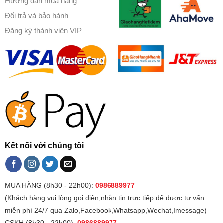
Hướng dẫn mua hàng
Đổi trả và bảo hành
Đăng ký thành viên VIP
Kết nối với chúng tôi
MUA HÀNG (8h30 - 22h00):
0986889977
(Khách hàng vui lòng gọi điện,nhắn tin trực tiếp để được tư vấn
miễn phí 24/7 qua Zalo,Facebook,Whatsapp,Wechat,Imessage)
CSKH (8h30 - 22h00):
0986889977