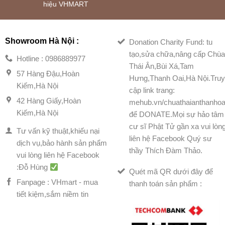
hiệu VHMART
Showroom Hà Nội :
Donation Charity Fund: tu
tạo,sửa chữa,nâng cấp Chù
Hotline : 0986889977
Thái Ân,Bùi Xá,Tam
57 Hàng Đậu,Hoàn
Hưng,Thanh Oai,Hà Nội.Tru
Kiếm,Hà Nội
cập link trang:
42 Hàng Giấy,Hoàn
mehub.vn/chuathaianthanhoa
Kiếm,Hà Nội
để DONATE.Mọi sự hảo tâm
cư sĩ Phật Tử gần xa vui lòn
Tư vấn kỹ thuật,khiếu nại
liên hệ Facebook Quý sư
dịch vụ,bảo hành sản phẩm
thầy Thích Đàm Thảo.
vui lòng liên hệ Facebook
:Đỗ Hùng
Quét mã QR dưới đây để
Fanpage : VHmart - mua
thanh toán sản phẩm :
tiết kiệm,sắm niềm tin