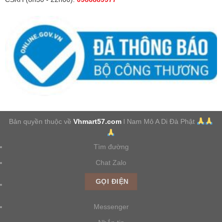
Bản quyền thuộc về
Vhmart57.com
l Nam Mô A Di Đà Phật
Tìm đường
Chat Zalo
GỌI ĐIỆN
Messenger