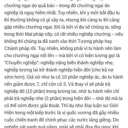
chướng ngại do quả báo – trong đó chướng ngại do
nghiệp là nguy hiểm nhất. Tuy nhiên, khi y mới bắt đầu tu
thì thường không có gì xảy ra, nhưng khi càng tu thì càng
gặp nhiều chướng ngại. Đó là bởi vì đa số chúng ta, sống
trong thời Mạt pháp nầy, có rất nhiều nghiệp chướng – nếu
không thì chúng ta đã sanh vào thời Tượng pháp hay
Chánh pháp rồi. Tuy nhiên, không phải vì tu hành nên làm
cho chướng ngại nổi lên – mà bởi vì có hiện tượng gọi là
“Chuyển nghiệp”: nghiệp nặng biến thành nghiệp nhẹ,
nghiệp tương lai trở thành nghiệp hiện đời (cho trả nợ
sớm hơn), Giả sử như ta có 10 phần nghiệp ác, do tu hành
nên giảm được 7, chỉ còn có 3. Và thay vì sẽ phải trả
nghiệp đó (10 phần) trong tương lai, nhờ tu hành nên chỉ
phải trả nghiệp nhẹ (3 phần) trong hiện đời – nhờ đó mà ta
có thể sớm được giải thoát. Thí dụ như Đại luận sư Giới
Hiền trong một kiếp trước là vị quốc vương đã gây nhiều
cuộc chiến tranh để chinh phục các nước láng giềng. Do
nghiệp sát sanh quá nặng, ngài sẽ phải đọa địa ngục khi