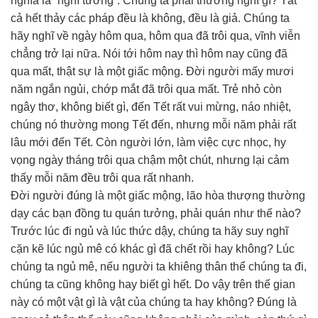
nghĩa là “nghĩ tưởng”. Chúng ta phải thường nghĩ gì? Tất
cả hết thảy các pháp đều là không, đều là giả. Chúng ta
hãy nghĩ về ngày hôm qua, hôm qua đã trôi qua, vĩnh viễn
chẳng trở lại nữa. Nói tới hôm nay thì hôm nay cũng đã
qua mất, thật sự là một giấc mộng. Đời người mấy mươi
năm ngắn ngủi, chớp mắt đã trôi qua mất. Trẻ nhỏ còn
ngây thơ, không biết gì, đến Tết rất vui mừng, náo nhiệt,
chúng nó thường mong Tết đến, nhưng mỗi năm phải rất
lâu mới đến Tết. Còn người lớn, làm việc cực nhọc, hy
vọng ngày tháng trôi qua chậm một chút, nhưng lại cảm
thấy mỗi năm đều trôi qua rất nhanh.
Đời người đúng là một giấc mộng, lão hòa thượng thường
dạy các bạn đồng tu quán tưởng, phải quán như thế nào?
Trước lúc đi ngủ và lúc thức dậy, chúng ta hãy suy nghĩ
cặn kẽ lúc ngủ mê có khác gì đã chết rồi hay không? Lúc
chúng ta ngủ mê, nếu người ta khiêng thân thể chúng ta đi,
chúng ta cũng không hay biết gì hết. Do vậy trên thế gian
này có một vật gì là vật của chúng ta hay không? Đúng là