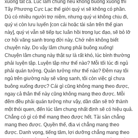
xuống tất cả. Lúc lâm chung nếu không buông xuống thì
Tây Phương Cực Lạc thế giới quý vị sẽ không có phần.
Dù có nhiều người trợ niệm, nhưng quý vị không chịu đi,
quý vị còn lưu luyến [con cái hoặc tài sản trên thế gian
này], quý vị vẫn sẽ tiếp tục luân hồi trong lục đạo, sẽ bỏ lỡ
cơ hội vãng sanh trong đời này. Chớ nên không biết
chuyện này. Do vậy lâm chung phải buông xuống!
Chuyện lâm chung này thật sự là rất khó, lúc bình thường
phải luyện tập. Luyện tập như thế nào? Mỗi tối lúc đi ngủ
phải quán tưởng. Quán tưởng như thế nào? Đêm nay tôi
ngủ trên giường này sẽ vãng sanh, tôi còn việc gì chưa
buông xuống được? Cái gì cũng không mang theo được,
ngay cả thân thể này cũng không mang theo được. Mỗi
đêm đều phải quán tưởng như vậy, dần dần sẽ trở thành
một thói quen, đến lúc lâm chung nhất định sẽ có hiệu quả.
Chẳng có gì có thể mang theo được hết. Tài sản chẳng
mang theo được. Quyền thế, địa vị chẳng mang theo
được. Danh vọng, tiếng tăm, lợi dưỡng chẳng mang theo