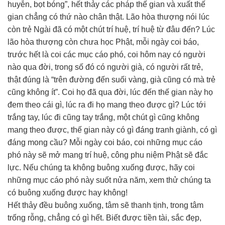
huyễn, bọt bóng”, hết thảy các pháp thế gian và xuất thế
gian chẳng có thứ nào chân thật. Lão hòa thượng nói lúc
còn trẻ Ngài đã có một chút trí huệ, trí huệ từ đâu đến? Lúc
lão hòa thượng còn chưa học Phật, mỗi ngày coi báo,
trước hết là coi các mục cáo phó, coi hôm nay có người
nào qua đời, trong số đó có người già, có người rất trẻ,
thật đúng là “trên đường đến suối vàng, già cũng có mà trẻ
cũng không ít”. Coi họ đã qua đời, lúc đến thế gian này họ
đem theo cái gì, lúc ra đi họ mang theo được gì? Lúc tới
trắng tay, lúc đi cũng tay trắng, một chút gì cũng không
mang theo được, thế gian này có gì đáng tranh giành, có gì
đáng mong cầu? Mỗi ngày coi báo, coi những mục cáo
phó này sẽ mở mang trí huệ, công phu niệm Phật sẽ đắc
lực. Nếu chúng ta không buông xuống được, hãy coi
những mục cáo phó này suốt nửa năm, xem thử chúng ta
có buông xuống được hay không!
Hết thảy đều buông xuống, tâm sẽ thanh tịnh, trong tâm
trống rỗng, chẳng có gì hết. Biết được tiền tài, sắc đẹp,