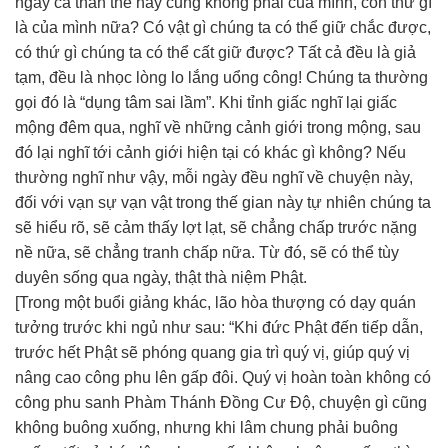
ngay cả thân thể này cũng không phải của mình, còn thứ gì
là của mình nữa? Có vật gì chúng ta có thể giữ chắc được,
có thứ gì chúng ta có thể cất giữ được? Tất cả đều là giả
tạm, đều là nhọc lòng lo lắng uổng công! Chúng ta thường
gọi đó là “dụng tâm sai lầm”. Khi tỉnh giấc nghĩ lại giấc
mộng đêm qua, nghĩ về những cảnh giới trong mộng, sau
đó lại nghĩ tới cảnh giới hiện tại có khác gì không? Nếu
thường nghĩ như vậy, mỗi ngày đều nghĩ về chuyện này,
đối với vạn sự vạn vật trong thế gian này tự nhiên chúng ta
sẽ hiểu rõ, sẽ cảm thấy lợt lạt, sẽ chẳng chấp trước nặng
nề nữa, sẽ chẳng tranh chấp nữa. Từ đó, sẽ có thể tùy
duyên sống qua ngày, thật thà niệm Phật.
[Trong một buổi giảng khác, lão hòa thượng có dạy quán
tưởng trước khi ngủ như sau: “Khi đức Phật đến tiếp dẫn,
trước hết Phật sẽ phóng quang gia trì quý vị, giúp quý vị
nâng cao công phu lên gấp đôi. Quý vị hoàn toàn không có
công phu sanh Phàm Thánh Đồng Cư Độ, chuyện gì cũng
không buông xuống, nhưng khi lâm chung phải buông