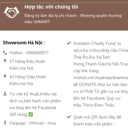
Hợp tác với chúng tôi
Đăng ký làm đại lý,chi nhánh - Nhượng quyền thương
hiệu VHMART
Showroom Hà Nội :
Donation Charity Fund: tu
tạo,sửa chữa,nâng cấp Chù
Hotline : 0986889977
Thái Ân,Bùi Xá,Tam
57 Hàng Đậu,Hoàn
Hưng,Thanh Oai,Hà Nội.Tru
Kiếm,Hà Nội
cập link trang:
42 Hàng Giấy,Hoàn
mehub.vn/chuathaianthanhoa
Kiếm,Hà Nội
để DONATE.Mọi sự hảo tâm
cư sĩ Phật Tử gần xa vui lòn
Tư vấn kỹ thuật,khiếu nại
liên hệ Facebook Quý sư
dịch vụ,bảo hành sản phẩm
thầy Thích Đàm Thảo.
vui lòng liên hệ Facebook
:Đỗ Hùng
Quét mã QR dưới đây để
Fanpage : VHmart - mua
thanh toán sản phẩm :