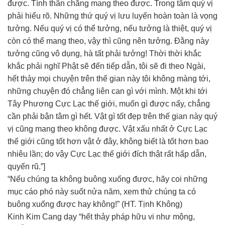
được. Tình thân chẳng mang theo được. Trong tâm quý vị
phải hiểu rõ. Những thứ quý vị lưu luyến hoàn toàn là vọng
tưởng. Nếu quý vị có thể tưởng, nếu tưởng là thiệt, quý vị
còn có thể mang theo, vậy thì cũng nên tưởng. Đằng này
tưởng cũng vô dụng, hà tất phải tưởng! Thời thời khắc
khắc phải nghĩ Phật sẽ đến tiếp dẫn, tôi sẽ đi theo Ngài,
hết thảy mọi chuyện trên thế gian này tôi không màng tới,
những chuyện đó chẳng liên can gì với mình. Một khi tới
Tây Phương Cực Lạc thế giới, muốn gì được nấy, chẳng
cần phải bận tâm gì hết. Vật gì tốt đẹp trên thế gian này quý
vị cũng mang theo không được. Vật xấu nhất ở Cực Lạc
thế giới cũng tốt hơn vật ở đây, không biết là tốt hơn bao
nhiêu lần; do vậy Cực Lạc thế giới đích thật rất hấp dẫn,
quyến rũ.”]
“Nếu chúng ta không buông xuống được, hãy coi những
mục cáo phó này suốt nửa năm, xem thử chúng ta có
buông xuống được hay không!” (HT. Tịnh Không)
Kinh Kim Cang dạy “hết thảy pháp hữu vi như mộng,