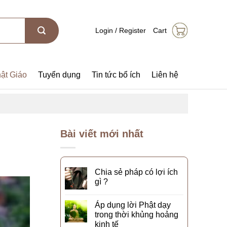
Login / Register
Cart
ật Giáo
Tuyển dụng
Tin tức bổ ích
Liên hệ
Bài viết mới nhất
Chia sẻ pháp có lợi ích
gì ?
Áp dụng lời Phật dạy
trong thời khủng hoảng
kinh tế