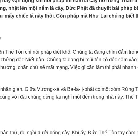
hay vận dụng khi nói pháp thì nắm lá cây nơi rừng Thân-t
, nhặt lên một nắm lá cây, Đức Phật đã thuyết bài pháp bấ
ư mấy chiếc lá này thôi. Còn pháp mà Như Lai chứng biết t
n
nên Thế Tôn chỉ nói pháp diệt khổ. Chúng ta đang chìm đắm tron
ới, chứng đắc Niết-bàn. Chúng ta đang bị mũi tên có độc cắm và
ết thương, chần chừ sẽ mất mạng. Việc gì cần làm thì phải nhanh
g nhân gian. Giữa Vương-xá và Ba-la-lị-phất có một xóm Rừng Tr
cùng với đại chúng dừng lại nghỉ một đêm trong nhà này. Thế 
hân-thứ, rồi ngồi dưới bóng cây. Khi ấy, Đức Thế Tôn tay cầm 