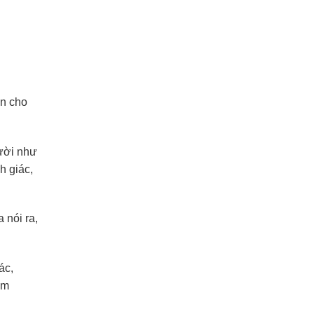
ần cho
gười như
h giác,
 nói ra,
ác,
ìm