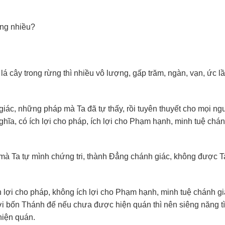
ừng nhiều?
 lá cây trong rừng thì nhiều vô lượng, gấp trăm, ngàn, vạn, ức l
iác, những pháp mà Ta đã tự thấy, rồi tuyên thuyết cho mọi n
nghĩa, có ích lợi cho pháp, ích lợi cho Phạm hạnh, minh tuệ chán
à Ta tự mình chứng tri, thành Đẳng chánh giác, không được Ta
h lợi cho pháp, không ích lợi cho Phạm hạnh, minh tuệ chánh gi
ới bốn Thánh đế nếu chưa được hiện quán thì nên siêng năng t
hiện quán.