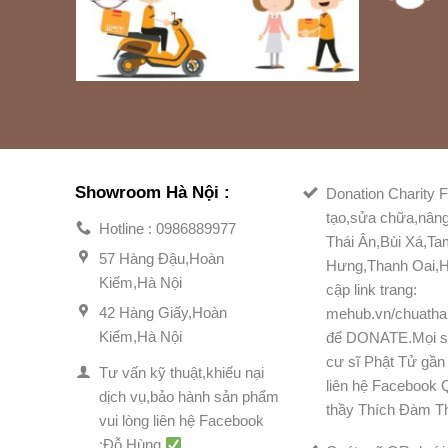
Showroom Hà Nội :
Donation Charity F
tạo,sửa chữa,nân
Hotline : 0986889977
Thái Ân,Bùi Xá,T
57 Hàng Đậu,Hoàn
Hưng,Thanh Oai,H
Kiếm,Hà Nội
cập link trang:
42 Hàng Giấy,Hoàn
mehub.vn/chuatha
Kiếm,Hà Nội
để DONATE.Mọi s
cư sĩ Phật Tử gần 
Tư vấn kỹ thuật,khiếu nại
liên hệ Facebook
dịch vụ,bảo hành sản phẩm
thầy Thích Đàm T
vui lòng liên hệ Facebook
:Đỗ Hùng