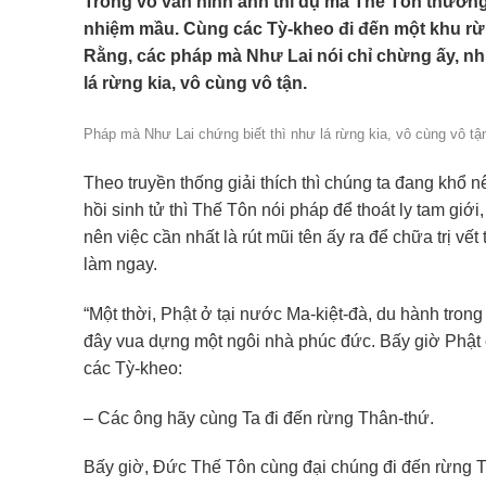
Trong vô vàn hình ảnh thí dụ mà Thế Tôn thường 
nhiệm mầu. Cùng các Tỳ-kheo đi đến một khu rừng
Rằng, các pháp mà Như Lai nói chỉ chừng ấy, nh
lá rừng kia, vô cùng vô tận.
Pháp mà Như Lai chứng biết thì như lá rừng kia, vô cùng vô tậ
Theo truyền thống giải thích thì chúng ta đang khổ 
hồi sinh tử thì Thế Tôn nói pháp để thoát ly tam gi
nên việc cần nhất là rút mũi tên ấy ra để chữa trị v
làm ngay.
“Một thời, Phật ở tại nước Ma-kiệt-đà, du hành tron
đây vua dựng một ngôi nhà phúc đức. Bấy giờ Phật 
các Tỳ-kheo:
– Các ông hãy cùng Ta đi đến rừng Thân-thứ.
Bấy giờ, Đức Thế Tôn cùng đại chúng đi đến rừng T