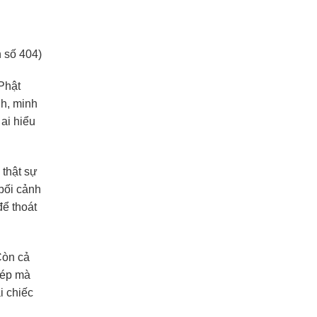
h số 404)
 Phật
nh, minh
ai hiểu
 thật sự
bối cảnh
để thoát
Còn cả
hép mà
i chiếc