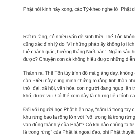
Phật nói kinh này xong, các Tỳ-kheo nghe lời Phật 
Rất rõ ràng, có nhiều vấn đề sinh thời Thế Tôn không
cũng xác định lý do “Vì những pháp ấy không lợi ích
tuệ chánh giác, hướng thẳng Niết-bàn”. Ngẫm sâu hơn
được? Chuyện con cá không hiểu được những diễn tả 
Thành ra, Thế Tôn tùy trình độ mà giảng dạy, không
cần. Điều này cũng minh chứng rõ ràng tinh thần ph
thời đại, xã hội, văn hóa, con người đang ngụp lặn 
khổ, được vui. Có thể xem đây là những liệu trình c
Đối với người học Phật hiện nay, “nắm lá trong tay 
khu rừng bao la rộng lớn với “vô lượng lá trong rừ
vẫn đúng thánh ý của Phật”? Có khi nào chúng ta tự
lá trong rừng” của Phật là ngoại đạo, phi Phật thuyết