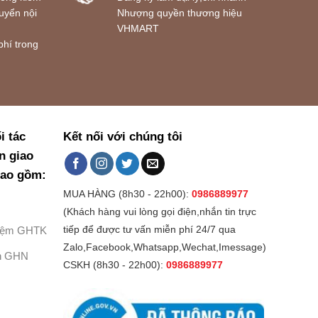
uyển nội
Nhượng quyền thương hiệu
VHMART
phí trong
i tác
Kết nối với chúng tôi
n giao
bao gồm:
MUA HÀNG (8h30 - 22h00):
0986889977
(Khách hàng vui lòng gọi điện,nhắn tin trực
Kiệm GHTK
tiếp để được tư vấn miễn phí 24/7 qua
Zalo,Facebook,Whatsapp,Wechat,Imessage)
h GHN
CSKH (8h30 - 22h00):
0986889977