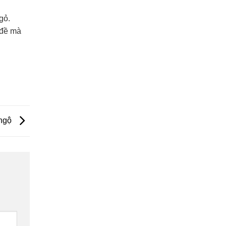
gỏ.
 đề mà
 ngộ