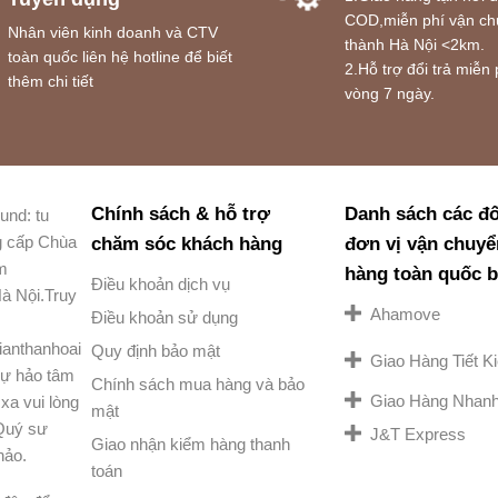
COD,miễn phí vận ch
Nhân viên kinh doanh và CTV
thành Hà Nội <2km.
toàn quốc liên hệ hotline để biết
2.Hỗ trợ đổi trả miễn 
thêm chi tiết
vòng 7 ngày.
Chính sách & hỗ trợ
Danh sách các đố
und: tu
g cấp Chùa
chăm sóc khách hàng
đơn vị vận chuyể
am
hàng toàn quốc 
Điều khoản dịch vụ
à Nội.Truy
Ahamove
Điều khoản sử dụng
ianthanhoai
Quy định bảo mật
Giao Hàng Tiết 
ự hảo tâm
Chính sách mua hàng và bảo
Giao Hàng Nhan
xa vui lòng
mật
 Quý sư
J&T Express
Giao nhận kiểm hàng thanh
hảo.
toán