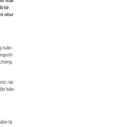
hứ thật
t tử.
hì như
g luân
o người
 chóng
úc; tại
Tôn bảo
nắm lá