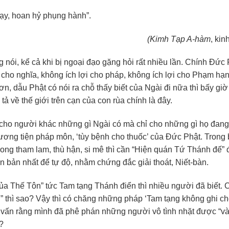
dạy, hoan hỷ phụng hành”.
(Kimh Tạp A-hàm
, kin
 nói, kể cả khi bị ngoại đạo gặng hỏi rất nhiều lần. Chính Đức
 cho nghĩa, không ích lợi cho pháp, không ích lợi cho Phạm hạ
, dẫu Phật có nói ra chỗ thấy biết của Ngài đi nữa thì bấy giờ 
về thế giới trên cạn của con rùa chính là đây.
 cho người khác những gì Ngài có mà chỉ cho những gì họ đang
ương tiện pháp môn, ‘tùy bệnh cho thuốc’ của Đức Phật. Trong 
trong tham lam, thù hận, si mê thì cần “Hiện quán Tứ Thánh đế” 
ăn bản nhất để tự độ, nhằm chứng đắc giải thoát, Niết-bàn.
của Thế Tôn” tức Tam tạng Thánh điển thì nhiều người đã biết. 
ng” thì sao? Vậy thì có chăng những pháp ‘Tam tạng không ghi c
 vấn rằng mình đã phê phán những người vô tình nhặt được “và
?