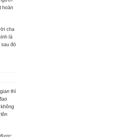
t hoàn
ười cha
ính là
, sau đó
gian thì
 đạo
ễ không
 tôn
ể được