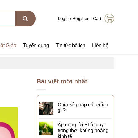
Login / Register
Cart
ật Giáo
Tuyển dụng
Tin tức bổ ích
Liên hệ
Bài viết mới nhất
Chia sẻ pháp có lợi ích
gì ?
Áp dụng lời Phật dạy
trong thời khủng hoảng
kinh tế