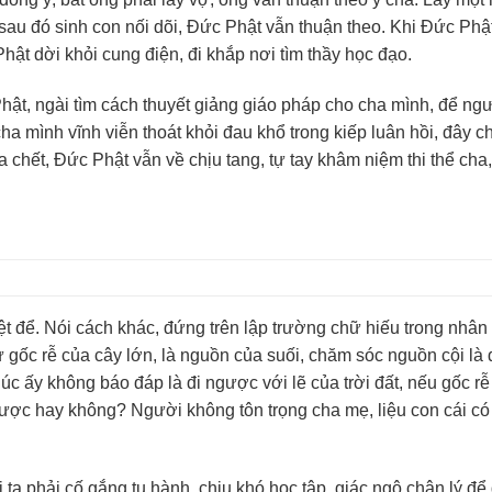
sau đó sinh con nối dõi, Đức Phật vẫn thuận theo. Khi Đức Phậ
ật dời khỏi cung điện, đi khắp nơi tìm thầy học đạo.
Phật, ngài tìm cách thuyết giảng giáo pháp cho cha mình, để ng
ha mình vĩnh viễn thoát khỏi đau khổ trong kiếp luân hồi, đây ch
ha chết, Đức Phật vẫn về chịu tang, tự tay khâm niệm thi thể cha
.
ệt để. Nói cách khác, đứng trên lập trường chữ hiếu trong nhân 
 gốc rễ của cây lớn, là nguồn của suối, chăm sóc nguồn cội là
húc ấy không báo đáp là đi ngược với lẽ của trời đất, nếu gốc r
n được hay không? Người không tôn trọng cha mẹ, liệu con cái có
ời ta phải cố gắng tu hành, chịu khó học tập, giác ngộ chân lý đ