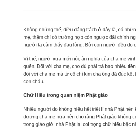
Không những thế, điều đáng trách ở đây là, có n
mẹ, thậm chí có trường hợp còn ngược đãi chính n
người ta cảm thấy đau lòng. Bởi con người đều do 
Vì thế, người xưa mới nói, ân nghĩa của cha mẹ vĩn
quên. Đối với cha mẹ, cho dù phải trả bao nhiêu tiền 
đối với cha mẹ mà từ cổ chí kim cha ông đã đúc kết t
con cháu.
Chữ Hiếu trong quan niệm Phật giáo
Nhiều người do không hiểu hết triết lí nhà Phật nên
dưỡng cha mẹ nữa nên cho rằng Phật giáo không coi 
trong giáo giới nhà Phật lại coi trọng chữ hiếu bậc n