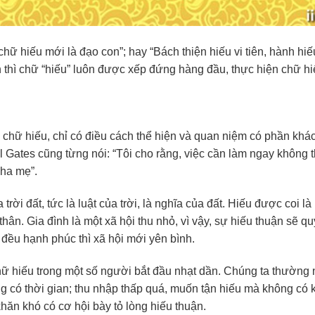
hữ hiếu mới là đạo con”; hay “Bách thiện hiếu vi tiên, hành hiế
n thì chữ “hiếu” luôn được xếp đứng hàng đầu, thực hiện chữ hi
 chữ hiếu, chỉ có điều cách thể hiện và quan niệm có phần khá
l Gates cũng từng nói: “Tôi cho rằng, việc cần làm ngay không 
cha mẹ”.
ời đất, tức là luật của trời, là nghĩa của đất. Hiếu được coi là
hân. Gia đình là một xã hội thu nhỏ, vì vậy, sự hiếu thuận sẽ qu
 đều hạnh phúc thì xã hội mới yên bình.
chữ hiếu trong một số người bắt đầu nhạt dần. Chúng ta thường
g có thời gian; thu nhập thấp quá, muốn tận hiếu mà không có 
khăn khó có cơ hội bày tỏ lòng hiếu thuận.