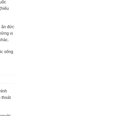
cuộc
(hiếu
p ân đức
những vị
khác.
uộc sống
mình
 thoát
 người