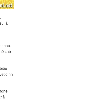
u
ếu là
c nhau.
thể chờ
 biểu
yết định
 nghe
khả