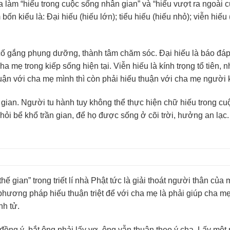
hia làm “hiếu trong cuộc sống nhân gian” và “hiếu vượt ra ngoài 
n kiểu là: Đại hiếu (hiếu lớn); tiểu hiếu (hiếu nhỏ); viễn hiếu 
 cố gắng phụng dưỡng, thành tâm chăm sóc. Đại hiếu là báo đá
a mẹ trong kiếp sống hiện tại. Viễn hiếu là kính trọng tổ tiên, 
huận với cha mẹ mình thì còn phải hiếu thuận với cha mẹ người 
n gian. Người tu hành tuy không thể thực hiện chữ hiếu trong c
ỏi bể khổ trần gian, để họ được sống ở cõi trời, hưởng an lạc.
ế gian” trong triết lí nhà Phật tức là giải thoát người thân của 
phương pháp hiếu thuận triệt để với cha mẹ là phải giúp cha mẹ
nh tử.
ồng ý, bắt ông phải lấy vợ, ông vẫn thuận theo ý cha. Lấy một