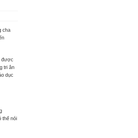
g cha
ến
ờ được
 tri ân
iáo dục
g
 thể nói