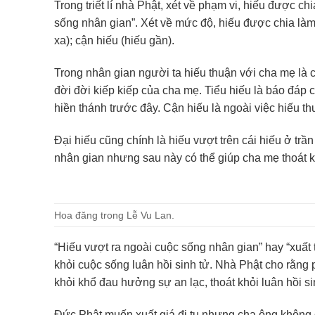
Trong triết lí nhà Phật, xét về phạm vi, hiếu được c
sống nhân gian”. Xét về mức độ, hiếu được chia làm bố
xa); cận hiếu (hiếu gần).
Trong nhân gian người ta hiếu thuận với cha mẹ là
đời đời kiếp kiếp của cha mẹ. Tiểu hiếu là báo đáp ch
hiền thánh trước đây. Cận hiếu là ngoài việc hiếu t
Đại hiếu cũng chính là hiếu vượt trên cái hiếu ở trầ
nhân gian nhưng sau này có thể giúp cha mẹ thoát kh
Hoa đăng trong Lễ Vu Lan.
“Hiếu vượt ra ngoài cuộc sống nhân gian” hay “xuất th
khỏi cuộc sống luân hồi sinh tử. Nhà Phật cho rằng 
khỏi khổ đau hưởng sự an lạc, thoát khỏi luân hồi si
Đức Phật muốn xuất giá đi tu nhưng cha ông không đ