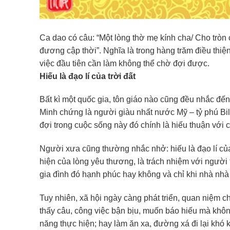
Ca dao có câu: “Một lòng thờ mẹ kính cha/ Cho tròn c
đương cập thời”. Nghĩa là trong hàng trăm điều thiệ
việc đầu tiên cần làm không thể chờ đợi được.
Hiếu là đạo lí của trời đất
Bất kì một quốc gia, tôn giáo nào cũng đều nhắc đến
Minh chứng là người giàu nhất nước Mỹ – tỷ phú Bil
đợi trong cuộc sống này đó chính là hiếu thuận với 
Người xưa cũng thường nhắc nhở: hiếu là đạo lí của tr
hiện của lòng yêu thương, là trách nhiệm với người t
gia đình đó hạnh phúc hay không và chỉ khi nhà nhà
Tuy nhiên, xã hội ngày càng phát triển, quan niệm 
thấy câu, công việc bận bịu, muốn báo hiếu mà khôn
năng thực hiện; hay làm ăn xa, đường xá đi lại khó 