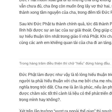
vẫn chưa đủ, cha ông còn muốn ông lấy vợ thứ hai, 
thành xong tâm nguyện của cha, trong đêm tối Đức Ph
Sau khi Đức Phật tu thành chính quả, tức đã thành 
lĩnh hội được sự an lạc của sự giải thoát. Ông giúp c
sự hiếu thuận lớn nhất trong giáo lí nhà Phật. Khi c
cùng các anh em khiêng quan tài của cha đi an táng
Trong hàng trăm điều thiện thì chữ “hiếu” đứng hàng đầu.
Đức Phật làm được như vậy là tỏ lòng hiếu thuận tri
người ta phải hiếu thuận với cha mẹ bởi cha mẹ như
nghĩa trong trời đất. Cha mẹ là ân là phúc, nếu ân p
được chăm sóc tốt thì cành lá liệu có thể phát triể
trọng mình hay không?.
Xét trên lập trường “vượt ra ngoài thế gian” thì ngư