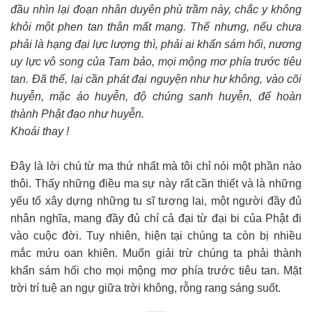
đầu nhìn lại đoạn nhân duyên phù trầm này, chắc y không
khỏi một phen tan thân mất mạng. Thế nhưng, nếu chưa
phải là hạng đại lực lượng thì, phải ai khẩn sám hối, nương
uy lực vô song của Tam bảo, mọi mộng mơ phía trước tiêu
tan. Đã thế, lại cần phát đại nguyện như hư không, vào cõi
huyễn, mặc áo huyễn, độ chúng sanh huyễn, để hoàn
thành Phật đạo như huyễn.
Khoái thay !
Đây là lời chú từ ma thứ nhất mà tôi chỉ nói một phần nào
thôi. Thấy những điều ma sự này rất cần thiết và là những
yếu tố xây dựng những tu sĩ tương lai, một người đầy đủ
nhân nghĩa, mang đầy đủ chí cả đại từ đại bi của Phật đi
vào cuộc đời. Tuy nhiên, hiện tại chúng ta còn bị nhiều
mắc mứu oan khiên. Muốn giải trừ chúng ta phải thành
khẩn sám hối cho mọi mộng mơ phía trước tiêu tan. Mặt
trời trí tuệ an ngự giữa trời không, rỗng rang sáng suốt.