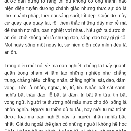
được dàn dựng rõ ràng thì dù không có ông thánh nào
hiện diện tuyên dương chánh giáo nhưng thực sự đó là
thời chánh pháp, thời đại sáng suốt, tốt đẹp. Cuộc đời này
cứ quay qua quay lại, rồi thêm thắc những dây mơ rễ má
để thành nợ nần, oan nghiệt với nhau. Nếu gở ra được thì
an ổn, chứ không nói là chứng đạo, sáng đạo hay gì gì cả.
Một ngày sống một ngày tu, sự hiện diện của mình đều là
an ổn.
Trong điều một nói về ma oan nghiệt, chúng ta thấy quanh
quẩn trong phạm vi lầm tạo những nghiệp như chẳng
trung, chẳng hiếu, chẳng nhân, chẳng nghĩa, sát, đạo, dâm,
vọng. Tức là nhân, nghĩa, lễ, trí, tín. Nhân bất sát sanh,
nghĩa bất thâu đạo, lễ bất tà dâm, trí bất ẩm tửu, tín bất
vọng ngữ. Người ta thường nói mẫu mực cho đời sống là
nhân nghĩa. Người tu thiền dù tu lâu, hay mới tu mà tránh
được loại ma oan nghiệt này là người nhân nghĩa bậc
nhất. Giả dụ ngoài thế gian có những người không hề học