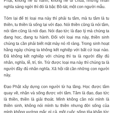
Phật, không hề tu hành, không hề đi chùa, nhưng nhân
nghĩa sáng ngời thì đó là bậc Bồ-tát, một con người mẫu.
Tóm lại để trị loại ma này thì phải tu tâm, mà tu tâm là tu
thiền, tu thiền là sống lại với đạo. Nói thiền cũng là nói tâm,
nói tâm cũng là nói đạo. Nói đạo tức là đạo lý mà chúng ta
đang học, đang tu hành. Đối với loại ma này, thiền sinh
chúng ta cần phải biết mặt mày nó rõ ràng. Trong sinh hoạt
hằng ngày chúng ta không kết nghiệp với bất cứ loại nào.
Đã không kết nghiệp với chúng thì ta là người đầy đủ
nhân, nghĩa, lễ, trí, tín. Trừ được loại ma này thì chúng ta là
người đầy đủ nhân nghĩa. Xã hội rất cần những con người
này.
Đạo Phật xây dựng con người từ hạ tầng. Học được tâm
quay về, nhận và sống được với tâm. Tâm là đạo, đạo tức
là thiền, thiền là giải thoát. Mình không cần nói mình là
thiền sinh, không nói mình tu thiền nhưng đời sống của
mình không vướng mắc gì cả, một cuộc sống tỏa khắp tức