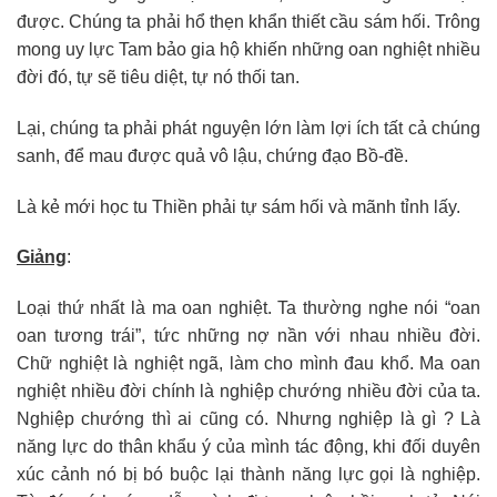
được. Chúng ta phải hổ thẹn khẩn thiết cầu sám hối. Trông
mong uy lực Tam bảo gia hộ khiến những oan nghiệt nhiều
đời đó, tự sẽ tiêu diệt, tự nó thối tan.
Lại, chúng ta phải phát nguyện lớn làm lợi ích tất cả chúng
sanh, để mau được quả vô lậu, chứng đạo Bồ-đề.
Là kẻ mới học tu Thiền phải tự sám hối và mãnh tỉnh lấy.
Giảng
:
Loại thứ nhất là ma oan nghiệt. Ta thường nghe nói “oan
oan tương trái”, tức những nợ nần với nhau nhiều đời.
Chữ nghiệt là nghiệt ngã, làm cho mình đau khổ. Ma oan
nghiệt nhiều đời chính là nghiệp chướng nhiều đời của ta.
Nghiệp chướng thì ai cũng có. Nhưng nghiệp là gì ? Là
năng lực do thân khẩu ý của mình tác động, khi đối duyên
xúc cảnh nó bị bó buộc lại thành năng lực gọi là nghiệp.