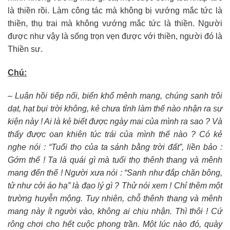
là thiền rồi. Làm công tác mà không bị vướng mắc tức là
thiền, thụ trai mà không vướng mắc tức là thiền. Người
được như vậy là sống trọn vẹn được với thiền, người đó là
Thiền sư.
Chú:
– Luân hồi tiếp nối, biển khổ mênh mang, chúng sanh trôi
dạt, hạt bụi trời không, kẻ chưa tỉnh làm thế nào nhận ra sự
kiện này ! Ai là kẻ biết được ngày mai của mình ra sao ? Và
thấy được oan khiên túc trái của mình thế nào ? Có kẻ
nghe nói : “Tuổi thọ của ta sánh bằng trời đất”, liền bảo :
Gớm thế ! Ta là quái gì mà tuổi thọ thênh thang và mênh
mang đến thế ! Người xưa nói : “Sanh như đắp chăn bông,
tử như cởi áo hạ” là đạo lý gì ? Thử nói xem ! Chỉ thêm một
trường huyễn mộng. Tuy nhiên, chỗ thênh thang và mênh
mang này ít người vào, không ai chịu nhận. Thì thôi ! Cứ
rông chơi cho hết cuộc phong trần. Một lúc nào đó, quày