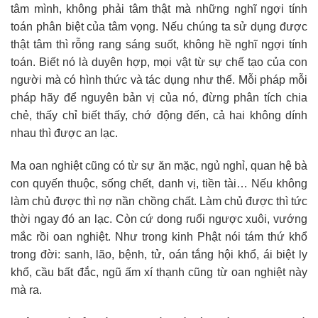
tâm mình, không phải tâm thật mà những nghĩ ngợi tính
toán phân biệt của tâm vọng. Nếu chúng ta sử dụng được
thật tâm thì rỗng rang sáng suốt, không hề nghĩ ngợi tính
toán. Biết nó là duyên hợp, mọi vật từ sự chế tạo của con
người mà có hình thức và tác dụng như thế. Mỗi pháp mỗi
pháp hãy để nguyên bản vị của nó, đừng phân tích chia
chẻ, thấy chỉ biết thấy, chớ động đến, cả hai không dính
nhau thì được an lạc.
Ma oan nghiệt cũng có từ sự ăn mặc, ngủ nghỉ, quan hệ bà
con quyến thuộc, sống chết, danh vị, tiền tài… Nếu không
làm chủ được thì nợ nần chồng chất. Làm chủ được thì tức
thời ngay đó an lạc. Còn cứ dong ruổi ngược xuôi, vướng
mắc rồi oan nghiệt. Như trong kinh Phật nói tám thứ khổ
trong đời: sanh, lão, bệnh, tử, oán tắng hội khổ, ái biệt ly
khổ, cầu bất đắc, ngũ ấm xí thạnh cũng từ oan nghiệt này
mà ra.