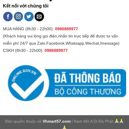
Kết nối với chúng tôi
MUA HÀNG (8h30 - 22h00):
0986889977
(Khách hàng vui lòng gọi điện,nhắn tin trực tiếp để được tư vấn
miễn phí 24/7 qua Zalo,Facebook,Whatsapp,Wechat,Imessage)
CSKH (8h30 - 22h00):
0986889977
Bản quyền thuộc về
Vhmart57.com
l Nam Mô A Di Đà Phật