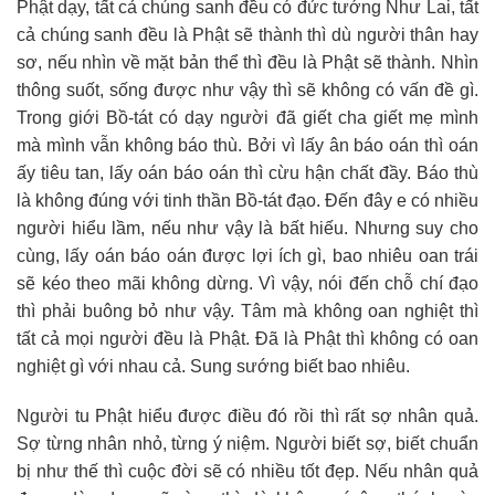
Phật dạy, tất cả chúng sanh đều có đức tướng Như Lai, tất
cả chúng sanh đều là Phật sẽ thành thì dù người thân hay
sơ, nếu nhìn về mặt bản thể thì đều là Phật sẽ thành. Nhìn
thông suốt, sống được như vậy thì sẽ không có vấn đề gì.
Trong giới Bồ-tát có dạy người đã giết cha giết mẹ mình
mà mình vẫn không báo thù. Bởi vì lấy ân báo oán thì oán
ấy tiêu tan, lấy oán báo oán thì cừu hận chất đầy. Báo thù
là không đúng với tinh thần Bồ-tát đạo. Đến đây e có nhiều
người hiểu lầm, nếu như vậy là bất hiếu. Nhưng suy cho
cùng, lấy oán báo oán được lợi ích gì, bao nhiêu oan trái
sẽ kéo theo mãi không dừng. Vì vậy, nói đến chỗ chí đạo
thì phải buông bỏ như vậy. Tâm mà không oan nghiệt thì
tất cả mọi người đều là Phật. Đã là Phật thì không có oan
nghiệt gì với nhau cả. Sung sướng biết bao nhiêu.
Người tu Phật hiểu được điều đó rồi thì rất sợ nhân quả.
Sợ từng nhân nhỏ, từng ý niệm. Người biết sợ, biết chuẩn
bị như thế thì cuộc đời sẽ có nhiều tốt đẹp. Nếu nhân quả