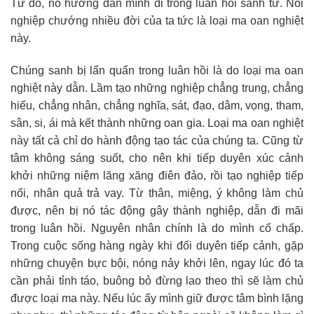
Từ đó, nó hướng dẫn mình đi trong luân hồi sanh tử. Nói
nghiệp chướng nhiều đời của ta tức là loại ma oan nghiệt
này.
Chúng sanh bị lẩn quẩn trong luân hồi là do loại ma oan
nghiệt này dẫn. Lầm tạo những nghiệp chẳng trung, chẳng
hiếu, chẳng nhân, chẳng nghĩa, sát, đạo, dâm, vọng, tham,
sân, si, ái mà kết thành những oan gia. Loại ma oan nghiệt
này tất cả chỉ do hành động tạo tác của chúng ta. Cũng từ
tâm không sáng suốt, cho nên khi tiếp duyên xúc cảnh
khởi những niệm lăng xăng điên đảo, rồi tạo nghiệp tiếp
nối, nhân quả trả vay. Từ thân, miệng, ý không làm chủ
được, nên bị nó tác động gây thành nghiệp, dẫn đi mãi
trong luân hồi. Nguyên nhân chính là do mình cố chấp.
Trong cuộc sống hàng ngày khi đối duyên tiếp cảnh, gặp
những chuyện bực bội, nóng nảy khởi lên, ngay lúc đó ta
cần phải tỉnh táo, buông bỏ đừng lao theo thì sẽ làm chủ
được loại ma này. Nếu lúc ấy mình giữ được tâm bình lặng