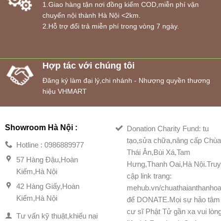
1.Giao hàng tận nơi đồng kiểm COD,miễn phí vận
chuyển nội thành Hà Nội <2km.
2.Hỗ trợ đổi trả miễn phí trong vòng 7 ngày.
Hợp tác với chúng tôi
Đăng ký làm đại lý,chi nhánh - Nhượng quyền thương
hiệu VHMART
Showroom Hà Nội :
Donation Charity Fund: tu
tạo,sửa chữa,nâng cấp Chù
Hotline : 0986889977
Thái Ân,Bùi Xá,Tam
57 Hàng Đậu,Hoàn
Hưng,Thanh Oai,Hà Nội.Tru
Kiếm,Hà Nội
cập link trang:
42 Hàng Giấy,Hoàn
mehub.vn/chuathaianthanhoa
Kiếm,Hà Nội
để DONATE.Mọi sự hảo tâm
cư sĩ Phật Tử gần xa vui lòn
Tư vấn kỹ thuật,khiếu nại