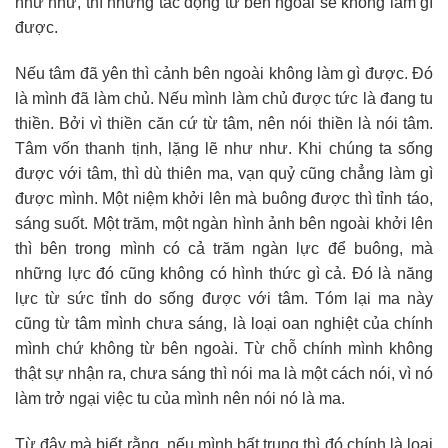
như như, thì những tác động từ bên ngoài sẽ không làm gì
được.
Nếu tâm đã yên thì cảnh bên ngoài không làm gì được. Đó
là mình đã làm chủ. Nếu mình làm chủ được tức là đang tu
thiền. Bởi vì thiền căn cứ từ tâm, nên nói thiền là nói tâm.
Tâm vốn thanh tịnh, lặng lẽ như như. Khi chúng ta sống
được với tâm, thì dù thiên ma, vạn quỷ cũng chẳng làm gì
được mình. Một niệm khởi lên mà buông được thì tỉnh táo,
sáng suốt. Một trăm, một ngàn hình ảnh bên ngoài khởi lên
thì bên trong mình có cả trăm ngàn lực để buông, mà
những lực đó cũng không có hình thức gì cả. Đó là năng
lực từ sức tỉnh do sống được với tâm. Tóm lại ma này
cũng từ tâm mình chưa sáng, là loại oan nghiệt của chính
mình chứ không từ bên ngoài. Từ chỗ chính mình không
thật sự nhận ra, chưa sáng thì nói ma là một cách nói, vì nó
làm trở ngại việc tu của mình nên nói nó là ma.
Từ đây mà biết rằng, nếu mình bất trung thì đó chính là loại