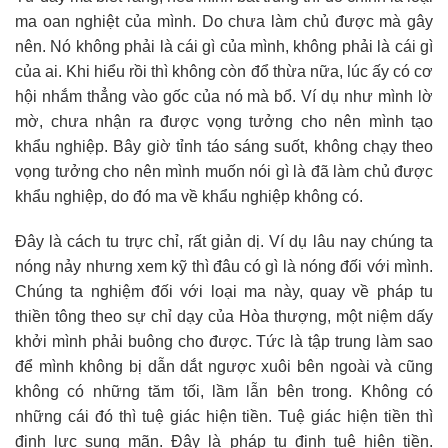
ma oan nghiệt của mình. Do chưa làm chủ được mà gây
nên. Nó không phải là cái gì của mình, không phải là cái gì
của ai. Khi hiểu rồi thì không còn đổ thừa nữa, lúc ấy có cơ
hội nhắm thẳng vào gốc của nó mà bổ. Ví dụ như mình lờ
mờ, chưa nhận ra được vọng tưởng cho nên mình tạo
khẩu nghiệp. Bây giờ tỉnh táo sáng suốt, không chạy theo
vọng tưởng cho nên mình muốn nói gì là đã làm chủ được
khẩu nghiệp, do đó ma về khẩu nghiệp không có.
Đây là cách tu trực chỉ, rất giản dị. Ví dụ lâu nay chúng ta
nóng nảy nhưng xem kỹ thì đâu có gì là nóng đối với mình.
Chúng ta nghiệm đối với loại ma này, quay về pháp tu
thiền tông theo sự chỉ dạy của Hòa thượng, một niệm dấy
khởi mình phải buông cho được. Tức là tập trung làm sao
để mình không bị dẫn dắt ngược xuôi bên ngoài và cũng
không có những tăm tối, lầm lẫn bên trong. Không có
những cái đó thì tuệ giác hiện tiền. Tuệ giác hiện tiền thì
định lực sung mãn. Đây là pháp tu định tuệ hiện tiền.