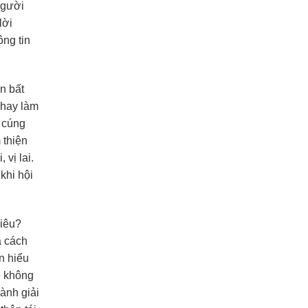
người
lời
ông tin
n bất
 hay làm
, cúng
 thiện
vị lai.
khi hội
hiêu?
à cách
n hiểu
ẽ không
hành giải