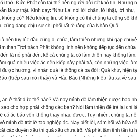
i thời Đức Phật còn tại thế nên người đời rất khó tin. Nhưng 
ẫn là sự thật. Kinh dạy: “Như Lai nói lời chân, lời thật, lời như, 
à không có? Nếu không tin, sẽ không có thì chúng ta cũng sẽ kh
 cũng đang chịu sự chi phối rất rõ ràng của Nhân Quả.
ả nên tuy lúc đầu cũng đi chùa, làm thiện nhưng khi gặp chuyệ
tâm than Trời trách Phật không linh nên không tiếp tục đến chùa
ay đến là nó phải đến, kể cả chúng ta có làm thiện hay không làm
àm quá nhiều việc ác nên kiếp này phải trả, còn những việc làm
được hưởng, vì nhân quả là thông cả ba đời: Quá khứ, hiện tại, 
áo (Kiếp sau mới thấy) và Hậu Báo (Những kiếp lâu xa về sau 
, ăn ở thất đức thế nào? Và nay mình đã làm thiện được bao n
sao cho hợp phải không các bạn? Nói làm thiện để trả lại chỉ l
c sẽ có ác báo vốn không thay nhau được. Tuy nhiên, chúng ta nê
 minh đã trót lỡ tạo nghiệp ác. Nay biết lỗi, sám hối và hứa s
ắt các duyên xấu thì quả xấu chưa trổ. Và phát tâm tinh tấn tu 