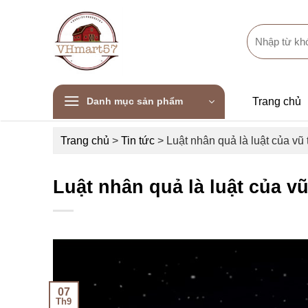
Skip
to
Search
content
for:
Danh mục sản phẩm
Trang chủ
Trang chủ
>
Tin tức
>
Luật nhân quả là luật của vũ
Luật nhân quả là luật của v
07
Th9