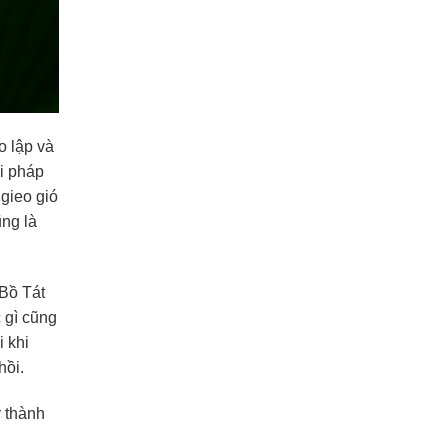
o lập và
ới pháp
gieo gió
ũng là
 Bồ Tát
c gì cũng
 khi
hồi.
y thành