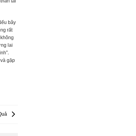
thân tái
Nếu bây
ng rất
ì không
ng lai
ình”.
 và gặp
 Quả