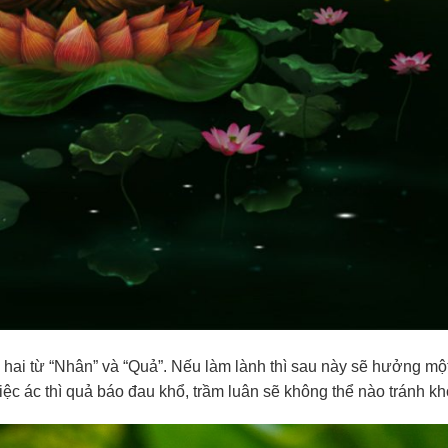
 hai từ “Nhân” và “Quả”. Nếu làm lành thì sau này sẽ hưởng mộ
ệc ác thì quả báo đau khổ, trầm luân sẽ không thể nào tránh kh