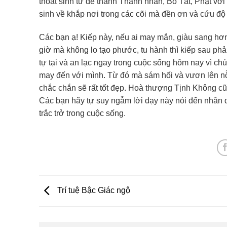
thoát sinh tử để thành Thánh nhân, Bồ Tát, Phật với 
sinh về khắp nơi trong các cõi mà đền ơn và cứu độ c
Các bạn ạ! Kiếp này, nếu ai may mắn, giàu sang hơ
giờ mà không lo tạo phước, tu hành thì kiếp sau phả
tự tại và an lạc ngay trong cuộc sống hôm nay vì ch
may đến với mình. Từ đó mà sám hối và vươn lên nỗ l
chắc chắn sẽ rất tốt đẹp. Hoà thượng Tịnh Không cũn
Các bạn hãy tự suy ngẫm lời dạy này nói đến nhân qu
trắc trở trong cuộc sống.
Trí tuệ Bậc Giác ngộ