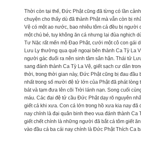
Thời còn tại thế, Đức Phật cũng đã từng có lần cả
chuyện cho thấy dù đã thành Phật mà vẫn còn bị nhâ
Vệ có một ao nước, bao nhiêu tôm cá đều bị người dâ
một chú bé, tuy không ăn cá nhưng lại đùa nghịch dù
Tư Nặc rất mến mộ Đạo Phật, cưới một cô con gái dò
Lưu Ly thường qua quê ngoại bên thành Ca Tỳ La Vệ
người gác đuổi ra nên sinh tâm sân hận. Thái tử Lưu
sang đánh thành Ca Tỳ La Vệ, giết sạch cư dân tr
thời, trong thời gian này, Đức Phật cũng bị đau đầu
nhất trong số mười đệ tử lớn của Phật đã phát lòng
bát và tạm đưa lên cõi Trời lánh nạn. Song cuối cùn
máu. Các đại đệ tử cầu Đức Phật dạy rõ nguyên nhân
giết cá khi xưa. Con cá lớn trong hồ xưa kia nay đã 
nay chính là đại quân binh theo vua đánh thành Ca
giết chết chính là những người đã bắt cá tôm giết ă
vào đầu cá ba cái nay chính là Đức Phật Thích Ca 