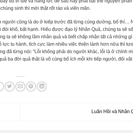
đầy đủ trí tuệ và năng lực để sau này phát đại thệ nguyện phân 
húng sinh thì mới thật rốt ráo và viên mãn.
n người cũng là do ở kiếp trước đã từng cúng dường, bố thí… 
i đói khổ, bất hạnh. Hiểu được đạo lý Nhân Quả, chúng ta sẽ số
úng ta sẽ không lầm nhân quả và biết chấp nhận tất cả những g
ực tu hành, tích cực làm nhiều việc thiện lành hơn nữa thì tươ
g đã từng nói: “Lỗi không phải do người khác, lỗi là ở chính m
ả ba đời quả thật là vô cùng bổ ích mỗi khi tiếp người, đối vật
Luân Hồi và Nhân