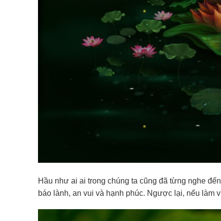
Hầu như ai ai trong chúng ta cũng đã từng nghe đến
báo lành, an vui và hạnh phúc. Ngược lại, nếu làm vi