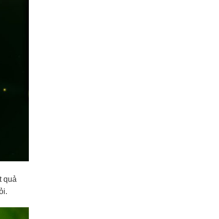
t quả
ỏi.