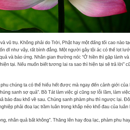
và vũ trụ. Không phải do Trời, Phật hay một đấng tối cao nào tạ
 dĩ như vậy, rất bình đẳng. Một người gây tội ác có thể lọt lư
quả và báo ứng. Nhân gian thường nói: “Ở hiền thì gặp lành và 
ện tại. Nếu muốn biết tương lai ra sao thì hiện tại sẽ trả lời” c
 phu chúng ta có thể hiểu hết được mà ngay đến cảnh giới của
chúng sanh sợ quả”. Bồ Tát làm việc gì cũng sợ lỗi lầm, làm việ
uả báo đau khổ về sau. Chúng sanh phàm phu thì ngược lại. Đôi
 nghiệp phải đoạ lạc trầm luân trong khắp nẻo khổ đau của luân 
ông, nhân quả bất không”. Thăng lên hay đoạ lạc, phàm phu ha