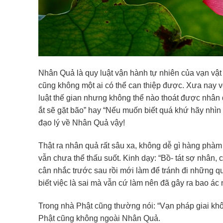
Nhân Quả là quy luật vận hành tự nhiên của vạn vật 
cũng không một ai có thể can thiệp được. Xưa nay vốn
luật thế gian nhưng không thể nào thoát được nhân 
ắt sẽ gặt bão” hay “Nếu muốn biết quá khứ hãy nhìn hi
đạo lý về Nhân Quả vậy!
Thật ra nhân quả rất sâu xa, không dễ gì hàng phàm
vẫn chưa thể thấu suốt. Kinh dạy: “Bồ- tát sợ nhân, 
cân nhắc trước sau rồi mới làm để tránh đi những q
biết việc là sai mà vẫn cứ làm nên đã gây ra bao ác
Trong nhà Phật cũng thường nói: “Vạn pháp giai kh
Phật cũng không ngoài Nhân Quả.