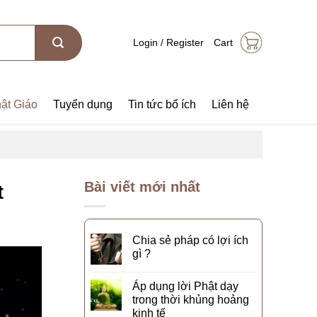
Login / Register
Cart
ật Giáo
Tuyển dụng
Tin tức bổ ích
Liên hệ
Bài viết mới nhất
t
Chia sẻ pháp có lợi ích
gì ?
Áp dụng lời Phật dạy
trong thời khủng hoảng
kinh tế