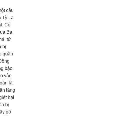
một câu
a Tỳ La
ắt. Có
vua Ba
hái tử
 bị
ho quân
 Đồng
ng bậc
ho vào
oàn là
dân làng
iết hại
Ca bị
cây gõ