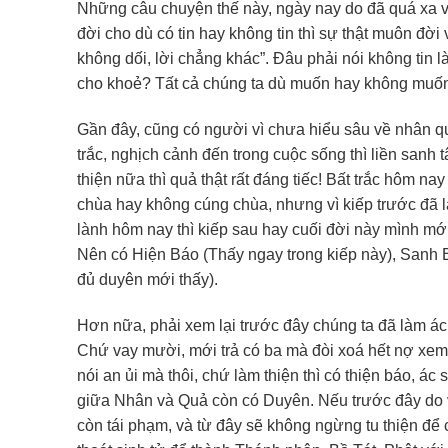
Những câu chuyện thế này, ngày nay do đã quá xa vớ
đời cho dù có tin hay không tin thì sự thật muôn đời v
không dối, lời chẳng khác”. Đâu phải nói không tin l
cho khoẻ? Tất cả chúng ta dù muốn hay không muốn,
Gần đây, cũng có người vì chưa hiểu sâu về nhân qu
trắc, nghịch cảnh đến trong cuộc sống thì liền sanh 
thiện nữa thì quả thật rất đáng tiếc! Bất trắc hôm n
chùa hay không cúng chùa, nhưng vì kiếp trước đã l
lành hôm nay thì kiếp sau hay cuối đời này mình mới 
Nên có Hiện Báo (Thấy ngay trong kiếp này), Sanh B
đủ duyên mới thấy).
Hơn nữa, phải xem lại trước đây chúng ta đã làm ác
Chứ vay mười, mới trả có ba mà đòi xoá hết nợ xem 
nói an ủi mà thôi, chứ làm thiện thì có thiện báo, á
giữa Nhân và Quả còn có Duyên. Nếu trước đây do vô
còn tái phạm, và từ đây sẽ không ngừng tu thiện để c