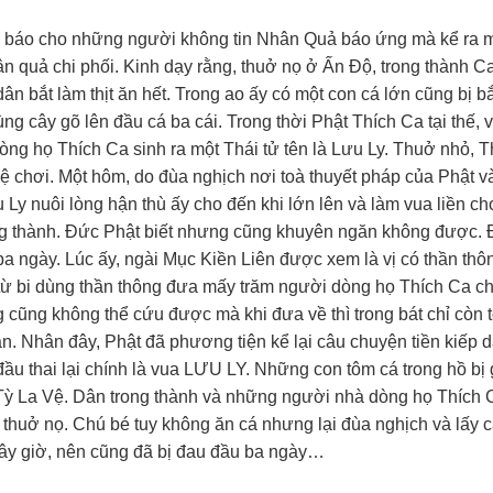
nh báo cho những người không tin Nhân Quả báo ứng mà kể ra 
n quả chi phối. Kinh dạy rằng, thuở nọ ở Ấn Độ, trong thành C
n bắt làm thịt ăn hết. Trong ao ấy có một con cá lớn cũng bị b
ng cây gõ lên đầu cá ba cái. Trong thời Phật Thích Ca tại thế, 
ng họ Thích Ca sinh ra một Thái tử tên là Lưu Ly. Thuở nhỏ, T
 chơi. Một hôm, do đùa nghịch nơi toà thuyết pháp của Phật và
 Ly nuôi lòng hận thù ấy cho đến khi lớn lên và làm vua liền c
ong thành. Đức Phật biết nhưng cũng khuyên ngăn không được.
 ba ngày. Lúc ấy, ngài Mục Kiền Liên được xem là vị có thần thô
 từ bi dùng thần thông đưa mấy trăm người dòng họ Thích Ca c
g cũng không thể cứu được mà khi đưa về thì trong bát chỉ còn t
. Nhân đây, Phật đã phương tiện kể lại câu chuyện tiền kiếp 
đầu thai lại chính là vua LƯU LY. Những con tôm cá trong hồ bị g
 Tỳ La Vệ. Dân trong thành và những người nhà dòng họ Thích 
n thuở nọ. Chú bé tuy không ăn cá nhưng lại đùa nghịch và lấy 
bây giờ, nên cũng đã bị đau đầu ba ngày…