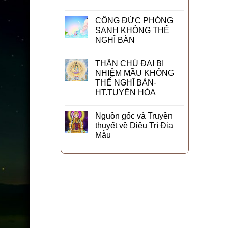
CÔNG ĐỨC PHÓNG
SANH KHÔNG THỂ
NGHĨ BÀN
THẦN CHÚ ĐẠI BI
NHIỆM MẦU KHÔNG
THỂ NGHĨ BÀN-
HT.TUYÊN HÓA
Nguồn gốc và Truyền
thuyết về Diêu Trì Địa
Mẫu