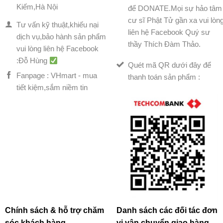
Kiếm,Hà Nội
để DONATE.Mọi sự hảo tâm
cư sĩ Phật Tử gần xa vui lòn
Tư vấn kỹ thuật,khiếu nại
liên hệ Facebook Quý sư
dịch vụ,bảo hành sản phẩm
thầy Thích Đàm Thảo.
vui lòng liên hệ Facebook
:Đỗ Hùng
Quét mã QR dưới đây để
Fanpage : VHmart - mua
thanh toán sản phẩm :
tiết kiệm,sắm niềm tin
Chính sách & hỗ trợ chăm
Danh sách các đối tác đơn
sóc khách hàng
vị vận chuyển giao hàng