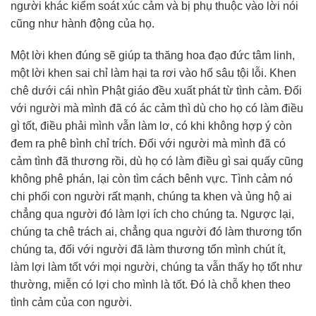
người khác kiểm soát xúc cảm và bị phụ thuộc vào lời nói
cũng như hành động của họ.
Một lời khen đúng sẽ giúp ta thăng hoa đạo đức tâm linh,
một lời khen sai chỉ làm hại ta rơi vào hố sâu tội lỗi. Khen
chê dưới cái nhìn Phật giáo đều xuất phát từ tình cảm. Đối
với người mà mình đã có ác cảm thì dù cho họ có làm điều
gì tốt, điều phải mình vẫn làm lơ, có khi không hợp ý còn
đem ra phê bình chỉ trích. Đối với người mà mình đã có
cảm tình đã thương rồi, dù họ có làm điều gì sai quấy cũng
không phê phán, lại còn tìm cách bênh vực. Tình cảm nó
chi phối con người rất mạnh, chúng ta khen và ủng hộ ai
chẳng qua người đó làm lợi ích cho chúng ta. Ngược lại,
chúng ta chê trách ai, chẳng qua người đó làm thương tổn
chúng ta, đối với người đã làm thương tổn mình chút ít,
làm lợi làm tốt với mọi người, chúng ta vẫn thấy họ tốt như
thường, miễn có lợi cho mình là tốt. Đó là chỗ khen theo
tình cảm của con người.