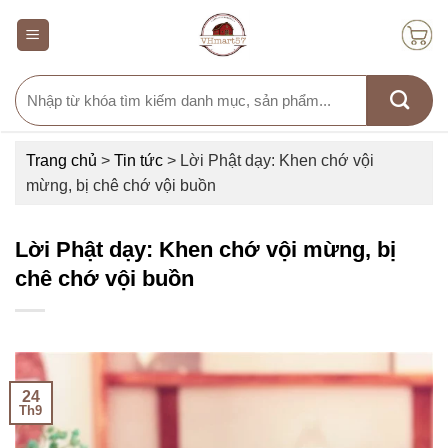
Skip
to
content
Search
for:
Trang chủ
>
Tin tức
>
Lời Phật dạy: Khen chớ vội
mừng, bị chê chớ vội buồn
Lời Phật dạy: Khen chớ vội mừng, bị
chê chớ vội buồn
24
Th9