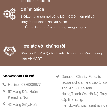
để biết thêm chi tiết
Chính Sách
1.Giao hàng tận nơi đồng kiểm COD,miễn phí vận
chuyển nội thành Hà Nội <2km.
2.Hỗ trợ đổi trả miễn phí trong vòng 7 ngày.
Hợp tác với chúng tôi
Đăng ký làm đại lý,chi nhánh - Nhượng quyền thương
hiệu VHMART
Showroom Hà Nội :
Donation Charity Fund: tu
tạo,sửa chữa,nâng cấp Chù
Hotline : 0986889977
Thái Ân,Bùi Xá,Tam
57 Hàng Đậu,Hoàn
Hưng,Thanh Oai,Hà Nội.Tru
Kiếm,Hà Nội
cập link trang:
42 Hàng Giấy,Hoàn
mehub.vn/chuathaianthanhoa