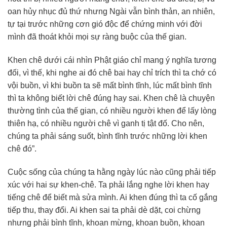
oan hủy nhục đủ thứ nhưng Ngài vẫn bình thản, an nhiên,
tự tại trước những cơn gió độc để chứng minh với đời
mình đã thoát khỏi mọi sự ràng buộc của thế gian.
Khen chê dưới cái nhìn Phật giáo chỉ mang ý nghĩa tương
đối, vì thế, khi nghe ai đó chê bai hay chỉ trích thì ta chớ có
vội buồn, vì khi buồn ta sẽ mất bình tĩnh, lúc mất bình tĩnh
thì ta không biết lời chê đúng hay sai. Khen chê là chuyện
thường tình của thế gian, có nhiều người khen để lấy lòng
thiên hạ, có nhiều người chê vì ganh tị tật đố. Cho nên,
chúng ta phải sáng suốt, bình tĩnh trước những lời khen
chê đó”.
Cuộc sống của chúng ta hằng ngày lúc nào cũng phải tiếp
xúc với hai sự khen-chê. Ta phải lắng nghe lời khen hay
tiếng chê để biết mà sửa mình. Ai khen đúng thì ta cố gắng
tiếp thu, thay đổi. Ai khen sai ta phải dè dặt, coi chừng
nhưng phải bình tĩnh, khoan mừng, khoan buồn, khoan