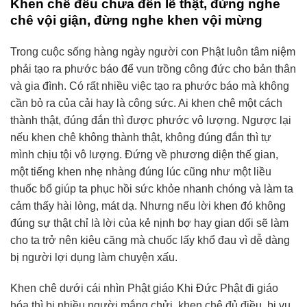
Khen chê đều chưa đến lẽ thật, đừng nghe
chê vội giận, đừng nghe khen vội mừng
Trong cuộc sống hàng ngày người con Phật luôn tâm niệm
phải tạo ra phước báo để vun trồng công đức cho bản thân
và gia đình. Có rất nhiều việc tạo ra phước báo mà không
cần bỏ ra của cải hay là công sức. Ai khen chê một cách
thành thật, đúng đắn thì được phước vô lượng. Ngược lại
nếu khen chê không thành thật, không đúng đắn thì tự
mình chịu tội vô lượng. Đứng về phương diện thế gian,
một tiếng khen nhẹ nhàng đúng lúc cũng như một liều
thuốc bổ giúp ta phục hồi sức khỏe nhanh chóng và làm ta
cảm thấy hài lòng, mát dạ. Nhưng nếu lời khen đó không
đúng sự thật chỉ là lời của kẻ nịnh bợ hay gian dối sẽ làm
cho ta trở nên kiêu căng mà chuốc lấy khổ đau vì dễ dàng
bị người lợi dụng làm chuyện xấu.
Khen chê dưới cái nhìn Phật giáo Khi Đức Phật đi giáo
hóa thì bị nhiều người mắng chửi, khen chê đủ điều, bị vu