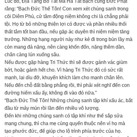
Lúc đó, Địa Tạng Bồ Tát Ma Ha Tát bạch cùng Đức Phật
rằng: “Bạch Đức Thế Tôn! Con xem xét chúng sanh trong
cõi Diêm Phù, cử tâm động niệm không chi là chẳng phải
tội. Họ từ bỏ những thiện lợi có được và phần nhiều thối
thất tâm tốt ban đầu, nếu gặp ác duyên thì niệm niệm tăng
trưởng. Những hạng người này như kẻ đi trong bùn lầy mà
còn mang đá nặng, nên càng khốn đốn, nặng thêm dần,
chân càng lún xuống sâu.
Nếu được gặp hàng Tri Thức thì sẽ được gánh vác giùm
bớt, hoặc gánh hết cho. Vì hàng Tri Thức đó có sức rất
mạnh, lại dìu đỡ, khuyến khích làm cho mạnh chân lên.
Nếu đến chỗ đất bằng phẳng rồi, thì phải xét nghĩ đến con
đường hiểm xấu ấy, không đi vào đó nữa.”
“Bạch Đức Thế Tôn! Những chúng sanh tập khí xấu ác, bắt
đầu từ mảy mún rồi lần đến nhiều vô lượng.
Đến khi những chúng sanh có tập khí như thế sắp sửa
mạng chung, thì cha mẹ cùng quyến thuộc nên vì họ mà
tạo phước đức, để giúp cho lộ trình phía trước của họ.