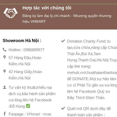
Hợp tác với chúng tôi
Đăng ký làm đại lý,chi nhánh - Nhượng quyền thương
hiệu VHMART
Showroom Hà Nội :
Donation Charity Fund: tu
tạo,sửa chữa,nâng cấp Chù
Hotline : 0986889977
Thái Ân,Bùi Xá,Tam
57 Hàng Đậu,Hoàn
Hưng,Thanh Oai,Hà Nội.Tru
Kiếm,Hà Nội
cập link trang:
42 Hàng Giấy,Hoàn
mehub.vn/chuathaianthanhoa
Kiếm,Hà Nội
để DONATE.Mọi sự hảo tâm
cư sĩ Phật Tử gần xa vui lòn
Tư vấn kỹ thuật,khiếu nại
liên hệ Facebook Quý sư
dịch vụ,bảo hành sản phẩm
thầy Thích Đàm Thảo.
vui lòng liên hệ Facebook
:Đỗ Hùng
Quét mã QR dưới đây để
Fanpage : VHmart - mua
thanh toán sản phẩm :