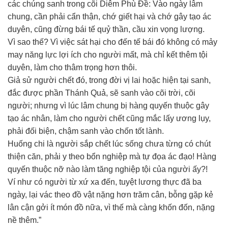
các chúng sanh trong cõi Diêm Phù Đề: Vào ngày lâm
chung, cần phải cẩn thận, chớ giết hại và chớ gây tạo ác
duyên, cũng đừng bái tế quỷ thần, cầu xin vọng lượng.
Vì sao thế? Vì việc sát hại cho đến tế bái đó không có mảy
may năng lực lợi ích cho người mất, mà chỉ kết thêm tội
duyên, làm cho thâm trọng hơn thôi.
Giả sử người chết đó, trong đời vị lai hoặc hiện tại sanh,
đắc được phần Thánh Quả, sẽ sanh vào cõi trời, cõi
người; nhưng vì lúc lâm chung bị hàng quyến thuộc gây
tạo ác nhân, làm cho người chết cũng mắc lấy ương lụy,
phải đối biện, chậm sanh vào chốn tốt lành.
Huống chi là người sắp chết lúc sống chưa từng có chút
thiện căn, phải y theo bổn nghiệp mà tự đọa ác đạo! Hàng
quyến thuộc nỡ nào làm tăng nghiệp tội của người ấy?!
Ví như có người từ xứ xa đến, tuyệt lương thực đã ba
ngày, lại vác theo đồ vật nặng hơn trăm cân, bỗng gặp kẻ
lân cận gởi ít món đồ nữa, vì thế mà càng khốn đốn, nặng
nề thêm.”