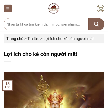
Skip
to
content
Search
for:
Trang chủ
>
Tin tức
>
Lợi ích cho kẻ còn người mất
Lợi ích cho kẻ còn người mất
15
Th8