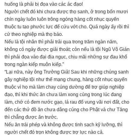
huống là phải bị đọa vào các ác đạo!
Người chết đó khi chưa được thọ sanh, ở trong bốn mươi
chín ngày luôn luôn trông ngóng hàng cốt nhục quyến
thuộc tu tạo phước lực để cứu vớt cho. Quá ngày ấy rồi thì
cứ theo nghiệp mà thọ báo.
Nếu là tội nhân thì phải trải qua trong trăm ngàn năm,
không có ngày được giải thoát; còn nếu là tội Ngũ Vô Gián
thì phải đọa vào đại địa ngục, chịu mãi những sự đau khổ
trong ngàn kiếp muôn kiếp.”
“Lại nữa, này ông Trưởng Giả! Sau khi những chúng sanh
gây nghiệp tội như thế mạng chung, hàng cốt nhục quyến
thuộc vì họ mà làm chay cúng dường để trợ giúp nghiệp
đạo, thì khi thức ăn chưa làm xong cùng trong lúc đang
làm, chớ có đem nước gạo, lá rau đổ vung vãi nơi đất, cho
đến các thứ đồ ăn chưa dâng cúng cho Phật và chư Tăng
thì chẳng được ăn trước.
Nếu ăn trái phép và không được tinh sạch kỹ lưỡng, thì
người chết đó trọn không được trợ lực nào cả.