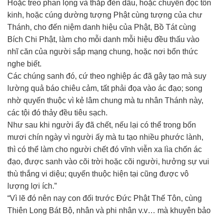
Hoặc treo phan lọng và thắp đèn dầu, hoặc chuyển đọc tôn
kinh, hoặc cúng dường tượng Phật cùng tượng của chư
Thánh, cho đến niệm danh hiệu của Phật, Bồ Tát cùng
Bích Chi Phật, làm cho mỗi danh mỗi hiệu đều thấu vào
nhĩ căn của người sắp mạng chung, hoặc nơi bổn thức
nghe biết.
Các chúng sanh đó, cứ theo nghiệp ác đã gây tạo mà suy
lường quả báo chiêu cảm, tất phải đọa vào ác đạo; song
nhờ quyến thuộc vì kẻ lâm chung mà tu nhân Thánh này,
các tội đó thảy đều tiêu sạch.
Như sau khi người ấy đã chết, nếu lại có thể trong bốn
mươi chín ngày vì người ấy mà tu tạo nhiều phước lành,
thì có thể làm cho người chết đó vĩnh viễn xa lìa chốn ác
đạo, được sanh vào cõi trời hoặc cõi người, hưởng sự vui
thù thắng vi diệu; quyến thuộc hiện tại cũng được vô
lượng lợi ích.”
“Vì lẽ đó nên nay con đối trước Đức Phật Thế Tôn, cùng
Thiên Long Bát Bộ, nhân và phi nhân v.v… mà khuyên bảo