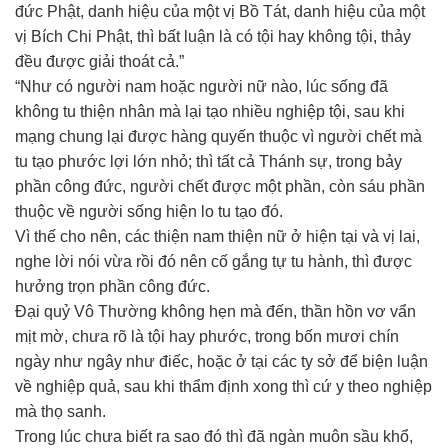
đức Phật, danh hiệu của một vị Bồ Tát, danh hiệu của một
vị Bích Chi Phật, thì bất luận là có tội hay không tội, thảy
đều được giải thoát cả.”
“Như có người nam hoặc người nữ nào, lúc sống đã
không tu thiện nhân mà lại tạo nhiều nghiệp tội, sau khi
mạng chung lại được hàng quyến thuộc vì người chết mà
tu tạo phước lợi lớn nhỏ; thì tất cả Thánh sự, trong bảy
phần công đức, người chết được một phần, còn sáu phần
thuộc về người sống hiện lo tu tạo đó.
Vì thế cho nên, các thiện nam thiện nữ ở hiện tại và vị lai,
nghe lời nói vừa rồi đó nên cố gắng tự tu hành, thì được
hưởng trọn phần công đức.
Đại quỷ Vô Thường không hẹn mà đến, thần hồn vơ vẩn
mịt mờ, chưa rõ là tội hay phước, trong bốn mươi chín
ngày như ngây như điếc, hoặc ở tại các ty sở để biện luận
về nghiệp quả, sau khi thẩm định xong thì cứ y theo nghiệp
mà thọ sanh.
Trong lúc chưa biết ra sao đó thì đã ngàn muôn sầu khổ,