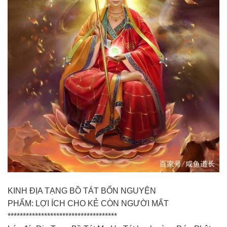
KINH ĐỊA TẠNG BỒ TÁT BỔN NGUYỆN
PHẨM: LỢI ÍCH CHO KẺ CÒN NGƯỜI MẤT
************************************