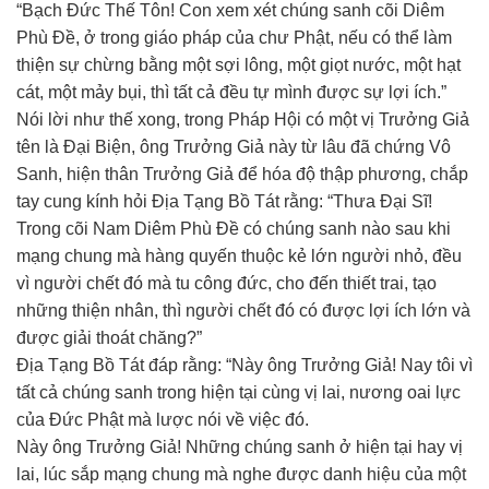
“Bạch Đức Thế Tôn! Con xem xét chúng sanh cõi Diêm
Phù Đề, ở trong giáo pháp của chư Phật, nếu có thể làm
thiện sự chừng bằng một sợi lông, một giọt nước, một hạt
cát, một mảy bụi, thì tất cả đều tự mình được sự lợi ích.”
Nói lời như thế xong, trong Pháp Hội có một vị Trưởng Giả
tên là Đại Biện, ông Trưởng Giả này từ lâu đã chứng Vô
Sanh, hiện thân Trưởng Giả để hóa độ thập phương, chắp
tay cung kính hỏi Địa Tạng Bồ Tát rằng: “Thưa Đại Sĩ!
Trong cõi Nam Diêm Phù Đề có chúng sanh nào sau khi
mạng chung mà hàng quyến thuộc kẻ lớn người nhỏ, đều
vì người chết đó mà tu công đức, cho đến thiết trai, tạo
những thiện nhân, thì người chết đó có được lợi ích lớn và
được giải thoát chăng?”
Địa Tạng Bồ Tát đáp rằng: “Này ông Trưởng Giả! Nay tôi vì
tất cả chúng sanh trong hiện tại cùng vị lai, nương oai lực
của Đức Phật mà lược nói về việc đó.
Này ông Trưởng Giả! Những chúng sanh ở hiện tại hay vị
lai, lúc sắp mạng chung mà nghe được danh hiệu của một