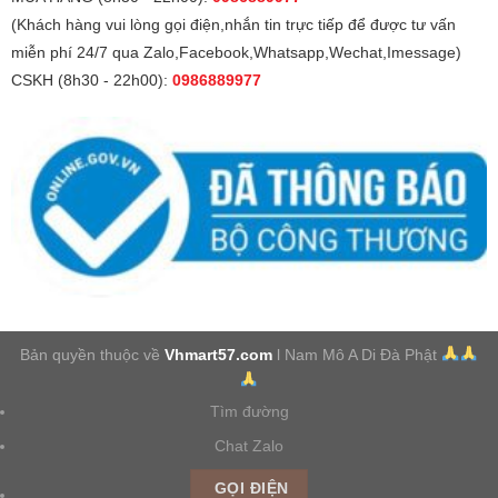
(Khách hàng vui lòng gọi điện,nhắn tin trực tiếp để được tư vấn
miễn phí 24/7 qua Zalo,Facebook,Whatsapp,Wechat,Imessage)
CSKH (8h30 - 22h00):
0986889977
Bản quyền thuộc về
Vhmart57.com
l Nam Mô A Di Đà Phật
Tìm đường
Chat Zalo
GỌI ĐIỆN