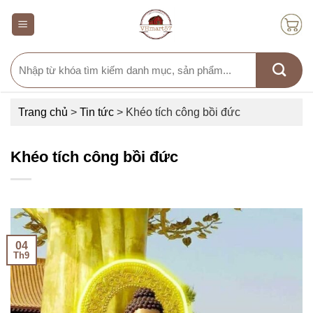
Skip
to
content
Search
for:
Trang chủ
>
Tin tức
>
Khéo tích công bồi đức
Khéo tích công bồi đức
04
Th9