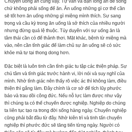
Chuyện uống ăn cũng vậy. Tự vấn và dặn lòng ăn để sống
chứ không phải sống để ăn. Ăn uống những gì cơ thể cần
sẽ tốt hơn ăn uống những gì miệng mình thích. Sự sang
trọng và cầu kỳ trong ăn uống là sở thích của nhiều người
nhưng đừng quá lệ thuộc. Tùy duyên với sự uống ăn là
tâm thái cần có để thảnh thơi. Mặt khác, bệnh từ miệng mà
vào, nên cần tỉnh giác để làm chủ sự ăn uống sẽ có sức
khỏe mà tự tại thong dong hơn.
Đặc biệt là luôn tinh cần tỉnh giác tu tập các thiện pháp. Sự
chú tâm và tỉnh giác trước hành vi, lời nói và suy nghĩ của
mình. Nhờ tỉnh giác nên thấy rõ việc ác thì không làm, điều
thiện thì gắng làm. Đây chính là cơ sở để tích lũy phước
báo và trau dồi công đức. Nếu nỗ lực làm được như vậy
thì chúng ta có thể chuyển được nghiệp. Nghiệp do chúng
ta liên tục tạo ra trong đời sống hàng ngày. Chuyển nghiệp
cũng phải bắt đầu từ đây. Nhờ kiên trì và tinh tấn chuyển
nghiệp thì phước đức sẽ tăng tiến từng ngày. Người có