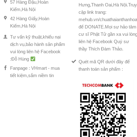
57 Hàng Đậu,Hoàn
Hưng,Thanh Oai,Hà Nội.Tru
Kiếm,Hà Nội
cập link trang:
42 Hàng Giấy,Hoàn
mehub.vn/chuathaianthanhoa
Kiếm,Hà Nội
để DONATE.Mọi sự hảo tâm
cư sĩ Phật Tử gần xa vui lòn
Tư vấn kỹ thuật,khiếu nại
liên hệ Facebook Quý sư
dịch vụ,bảo hành sản phẩm
thầy Thích Đàm Thảo.
vui lòng liên hệ Facebook
:Đỗ Hùng
Quét mã QR dưới đây để
Fanpage : VHmart - mua
thanh toán sản phẩm :
tiết kiệm,sắm niềm tin