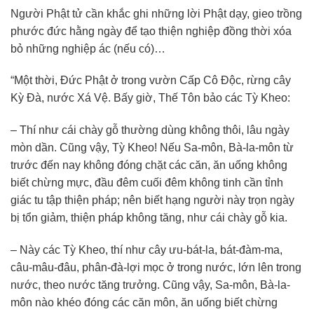
Người Phật tử cần khắc ghi những lời Phật dạy, gieo trồng
phước đức hằng ngày để tạo thiện nghiệp đồng thời xóa
bỏ những nghiệp ác (nếu có)…
“Một thời, Đức Phật ở trong vườn Cấp Cô Độc, rừng cây
Kỳ Đà, nước Xá Vệ. Bấy giờ, Thế Tôn bảo các Tỳ Kheo:
– Thí như cái chày gỗ thường dùng không thôi, lâu ngày
mòn dần. Cũng vậy, Tỳ Kheo! Nếu Sa-môn, Bà-la-môn từ
trước đến nay không đóng chặt các căn, ăn uống không
biết chừng mực, đầu đêm cuối đêm không tinh cần tỉnh
giác tu tập thiện pháp; nên biết hạng người này trọn ngày
bị tổn giảm, thiện pháp không tăng, như cái chày gỗ kia.
– Này các Tỳ Kheo, thí như cây ưu-bát-la, bát-đàm-ma,
câu-mâu-đâu, phân-đà-lợi mọc ở trong nước, lớn lên trong
nước, theo nước tăng trưởng. Cũng vậy, Sa-môn, Bà-la-
môn nào khéo đóng các căn môn, ăn uống biết chừng