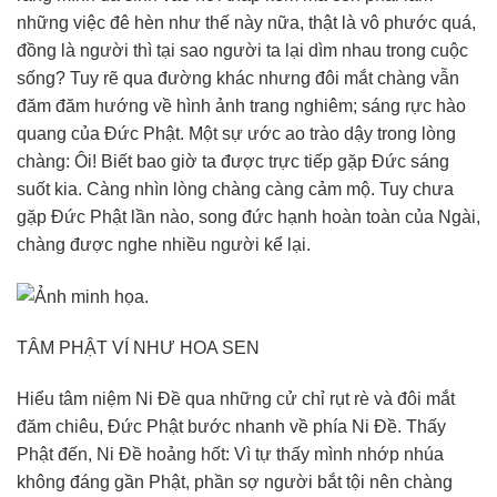
những việc đê hèn như thế này nữa, thật là vô phước quá,
đồng là người thì tại sao người ta lại dìm nhau trong cuộc
sống? Tuy rẽ qua đường khác nhưng đôi mắt chàng vẫn
đăm đăm hướng về hình ảnh trang nghiêm; sáng rực hào
quang của Ðức Phật. Một sự ước ao trào dậy trong lòng
chàng: Ôi! Biết bao giờ ta được trực tiếp gặp Ðức sáng
suốt kia. Càng nhìn lòng chàng càng cảm mộ. Tuy chưa
gặp Ðức Phật lần nào, song đức hạnh hoàn toàn của Ngài,
chàng được nghe nhiều người kể lại.
TÂM PHẬT VÍ NHƯ HOA SEN
Hiểu tâm niệm Ni Ðề qua những cử chỉ rụt rè và đôi mắt
đăm chiêu, Ðức Phật bước nhanh về phía Ni Ðề. Thấy
Phật đến, Ni Ðề hoảng hốt: Vì tự thấy mình nhớp nhúa
không đáng gần Phật, phần sợ người bắt tội nên chàng