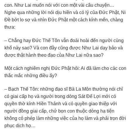
con. Như Lai muốn nói với con một vài câu chuyện…
Nghe qua những lời nói dịu hiền và có lý của Ðức Phật, Ni
Ðề bớt lo sợ và nhìn Ðức Phật một cách kính mến, chàng
thưa:
– Chẳng hay Ðức Thế Tôn vẫn đoái hoài đến người cùng
khổ này sao? Và con đây cũng được Như Lai dạy bảo và
được thật hành theo đạo của Như Lai nữa sao?
Một cách nghiêm nghị Ðức Phật hỏi: Ai đã làm cho các con
thắc mắc những điều ấy?
– Bạch Thế Tôn: những đạo sĩ Bà La Môn thường nói chỉ
có giai cấp họ và người trong dòng Sát Ðế Lợi mới có
quyền thờ kính Hiền Thánh và có quyền giao thiệp với
người đồng giai cấp, chứ bọn con thuộc dòng hạ tiện
không có phép làm những việc của họ làm và phải trọn đời
phục dịch họ…