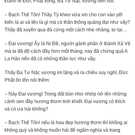
Ðảnh lễ Ðức Phật xong, Ba Tư Nặc vương liền hỏi:
– Bạch Thế Tôn! Thầy Tỳ kheo vừa xin cho con vào yết
kiến là ai và tên là gì mà có thần thông quảng đại như vậy?
Thầy đã xuyên qua đá cứng một cách nhẹ nhàng, tự tại…
– Ðại vương! Ấy là Ni Ðề, người gánh phân ở thành Xá Vệ
mà ta đã độ cách đây hơn một tháng, nay đã chứng quả A
La Hán nên đã có những thần lực như vậy.
Thấy Ba Tư Nặc vương im lặng và ra chiều suy nghĩ, Ðức
Phật ôn tồn nói thêm:
– Này Ðại vương! Trong đất bùn nhơ nhớp nở lên những
cánh sen đầy hương thơm tinh khiết. Ðại vương có thích
và có ưa hái khống?
– Bạch Thế Tôn! nếu là hoa đẹp hương thơm thì không ai
không quý và không muốn hái để ngắm nghía và trang