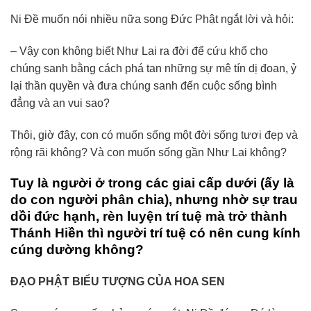
Ni Ðề muốn nói nhiều nữa song Ðức Phật ngắt lời và hỏi:
– Vậy con không biết Như Lai ra đời để cứu khổ cho
chúng sanh bằng cách phá tan những sự mê tín dị đoan, ỷ
lại thần quyền và đưa chúng sanh đến cuộc sống bình
đẳng và an vui sao?
Thôi, giờ đây, con có muốn sống một đời sống tươi đẹp và
rộng rãi không? Và con muốn sống gần Như Lai không?
Tuy là người ở trong các giai cấp dưới (ấy là
do con người phân chia), nhưng nhờ sự trau
dồi đức hạnh, rèn luyện trí tuệ mà trở thành
Thánh Hiền thì người trí tuệ có nên cung kính
cúng dường không?
ĐẠO PHẬT BIỂU TƯỢNG CỦA HOA SEN