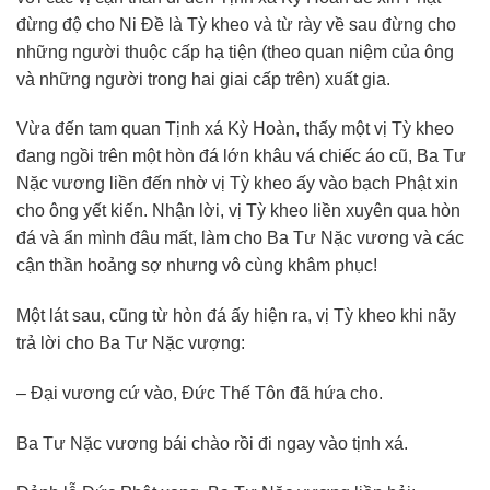
đừng độ cho Ni Ðề là Tỳ kheo và từ rày về sau đừng cho
những người thuộc cấp hạ tiện (theo quan niệm của ông
và những người trong hai giai cấp trên) xuất gia.
Vừa đến tam quan Tịnh xá Kỳ Hoàn, thấy một vị Tỳ kheo
đang ngồi trên một hòn đá lớn khâu vá chiếc áo cũ, Ba Tư
Nặc vương liền đến nhờ vị Tỳ kheo ấy vào bạch Phật xin
cho ông yết kiến. Nhận lời, vị Tỳ kheo liền xuyên qua hòn
đá và ẩn mình đâu mất, làm cho Ba Tư Nặc vương và các
cận thần hoảng sợ nhưng vô cùng khâm phục!
Một lát sau, cũng từ hòn đá ấy hiện ra, vị Tỳ kheo khi nãy
trả lời cho Ba Tư Nặc vượng:
– Ðại vương cứ vào, Ðức Thế Tôn đã hứa cho.
Ba Tư Nặc vương bái chào rồi đi ngay vào tịnh xá.