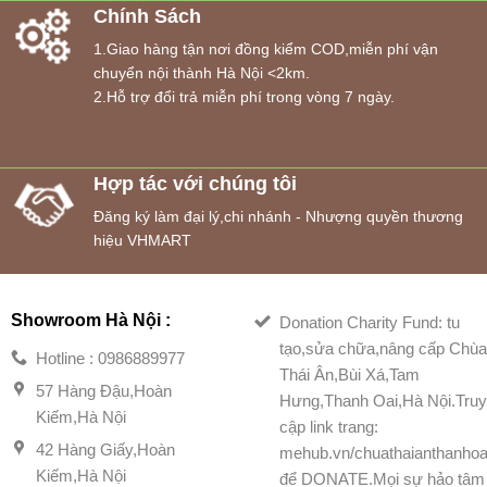
Chính Sách
1.Giao hàng tận nơi đồng kiểm COD,miễn phí vận
chuyển nội thành Hà Nội <2km.
2.Hỗ trợ đổi trả miễn phí trong vòng 7 ngày.
Hợp tác với chúng tôi
Đăng ký làm đại lý,chi nhánh - Nhượng quyền thương
hiệu VHMART
Showroom Hà Nội :
Donation Charity Fund: tu
tạo,sửa chữa,nâng cấp Chù
Hotline : 0986889977
Thái Ân,Bùi Xá,Tam
57 Hàng Đậu,Hoàn
Hưng,Thanh Oai,Hà Nội.Tru
Kiếm,Hà Nội
cập link trang:
42 Hàng Giấy,Hoàn
mehub.vn/chuathaianthanhoa
Kiếm,Hà Nội
để DONATE.Mọi sự hảo tâm