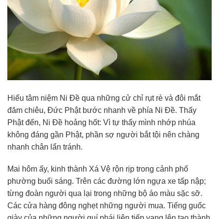
Hiểu tâm niệm Ni Ðề qua những cử chỉ rụt rè và đôi mắt
đăm chiêu, Ðức Phật bước nhanh về phía Ni Ðề. Thấy
Phật đến, Ni Ðề hoảng hốt: Vì tự thấy mình nhớp nhúa
không đáng gần Phật, phần sợ người bắt tội nên chàng
nhanh chân lẩn tránh.
Mai hôm ấy, kinh thành Xá Vệ rộn rịp trong cảnh phố
phường buổi sáng. Trên các đường lớn ngựa xe tấp nập;
từng đoàn người qua lại trong những bộ áo màu sặc sỡ.
Các cửa hàng đông nghẹt những người mua. Tiếng guốc
giày của những người quí phái liên tiếp vang lên tạo thành