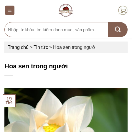
Skip
to
content
Search
for:
Trang chủ
>
Tin tức
>
Hoa sen trong người
Hoa sen trong người
19
Th9