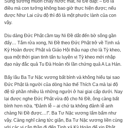
Sung sướng muốn chảy nước mắt, Ni Ðề đáp: – Ðó là
điều mà con tưởng không bao giờ thực hiện được; nếu
được Như Lai cứu độ thì đó là một phước lành của con
vậy.
Dịu dàng Ðức Phật cầm tay Ni Ðề dắt đến bờ sông gần
đấy… Tắm rửa xong, Ni Ðề theo Ðức Phật trở về Tịnh xá
Kỳ Hoàn được Phật và Giáo Hội thâu nạp cho là Tỳ kheo,
qua một thời gian tinh tấn tu luyện vị Tỳ kheo mới nhập
đạo này đắc quả Tu Ðà Hoàn rồi lần chứng quả A La Hán.
Bấy lâu Ba Tư Nặc vương bất bình và không hiểu tại sao
Ðức Phật là người của dòng hào thế Thích Ca mà lại độ
đệ tử phần nhiều là những người ở hai giai cấp dưới. Nay
lại được nghe Ðức Phật vừa độ cho Ni Ðề, ông càng bất
bình hơn nữa. “Ðảnh lễ – ai chứ ta không đảnh lễ anh
chàng Ni Ðề được…!”. Ba Tư Nặc vương lẩm bẩm như
vậy. Càng nghĩ càng tức giận, Ba Tư Nặc vương liền cùng
với các vị cận thần đi đến Tịnh xá Kỳ Hoàn để xin Phật