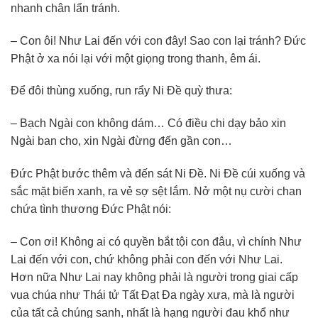
nhanh chân lẩn tránh.
– Con ôi! Như Lai đến với con đây! Sao con lại tránh? Ðức
Phật ở xa nói lại với một giọng trong thanh, êm ái.
Ðể đôi thùng xuống, run rẩy Ni Ðề quỳ thưa:
– Bạch Ngài con không dám… Có điều chi dạy bảo xin
Ngài ban cho, xin Ngài đừng đến gần con…
Ðức Phật bước thêm và đến sát Ni Ðề. Ni Ðề cúi xuống và
sắc mặt biến xanh, ra vẻ sợ sệt lắm. Nở một nụ cười chan
chứa tình thương Ðức Phật nói:
– Con ơi! Không ai có quyền bắt tội con đâu, vì chính Như
Lai đến với con, chứ không phải con đến với Như Lai.
Hơn nữa Như Lai nay không phải là người trong giai cấp
vua chúa như Thái tử Tất Ðạt Ða ngày xưa, mà là người
của tất cả chúng sanh, nhất là hạng người đau khổ như