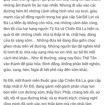
những âm thanh ồn ào náo nhiệt. Nhưng đi sâu vào các
đường hẻm thì những cảnh sống hình như vui tươi, giàu
mạnh của số đông người trong hai giai cấp Sát Ðế Lợi và
Bà La Môn ấy không còn nữa, mà những cảnh bần cùng,
đen tối của hai hạng người Tỳ Xá và Chiên Ðà La hiện ra
quá rõ rệt: những chiếc nhà lá thấp lè tè, chật hẹp, đóng
cửa từ sáng sớm… Những đứa trẻ đang đùa giỡn chọc
ghẹo nhau trên vệ đường. Những người tàn tật nghèo khổ
lũ lượt đi từ nhà này sang nhà nọ xin nhờ sự bố thí một
cách khó khăn…Như lệ thường, sáng nay Ðức Thế Tôn
vào thành để giáo hóa. Bình đẳng, không phân biệt nghèo,
giàu, sang, hèn; Ngài đi hết phố này đến xóm khác.
Ni Ðề, một thanh niên thuộc giai cấp Chiên Ðà La, giai cấp
thấp nhất ở Ấn Ðộ, đang gánh một gánh phân chạy lon
bon trên con đường xóm, thấy Ðức Phật, chàng bối rối, sợ
sệt, vội rẽ qua đường khác và tự thanh trách; chàng nghĩ
rằng mình đã sinh vào nơi thấp kém mà còn phải làm