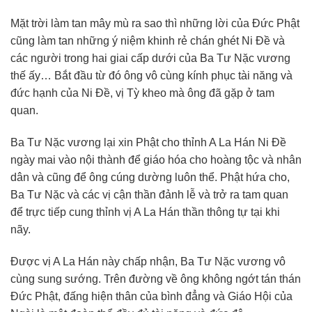
Mặt trời làm tan mây mù ra sao thì những lời của Ðức Phật
cũng làm tan những ý niệm khinh rẻ chán ghét Ni Ðề và
các người trong hai giai cấp dưới của Ba Tư Nặc vương
thế ấy… Bắt đầu từ đó ông vô cùng kính phục tài năng và
đức hạnh của Ni Ðề, vị Tỳ kheo mà ông đã gặp ở tam
quan.
Ba Tư Nặc vương lại xin Phật cho thỉnh A La Hán Ni Ðề
ngày mai vào nội thành để giáo hóa cho hoàng tộc và nhân
dân và cũng để ông cúng dường luôn thể. Phật hứa cho,
Ba Tư Nặc và các vị cận thần đảnh lễ và trở ra tam quan
để trực tiếp cung thỉnh vị A La Hán thần thông tự tại khi
nãy.
Ðược vị A La Hán này chấp nhận, Ba Tư Nặc vương vô
cùng sung sướng. Trên đường về ông không ngớt tán thán
Ðức Phật, đấng hiện thân của bình đẳng và Giáo Hội của