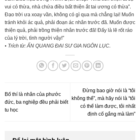
vui có thừa, nhà chứa điều bất thiện ắt tai ương có thừa”.
Đạo trời ưa xoay vần, không có gì qua mà chẳng lại! Muốn
tránh khỏi ác quả, phải đoạn ác nhân trước đã. Muốn được
thiện quả, phải trồng thiện nhân trước đã! Đấy là lẽ rốt ráo
của lý trời, tình người vậy!”
• Trích từ: ẤN QUANG ÐẠI SƯ GIA NGÔN LỤC.
Đừng bao giờ nói là “tôi
Bố thí là nhân của phước
không thể”, mà hãy nói là “tôi
đức, ba nghiệp đều phải biết
có thể làm được, tôi nhất
tu học
định cố gắng mà làm”