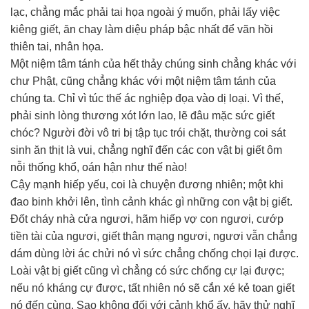
lạc, chẳng mắc phải tai họa ngoài ý muốn, phải lấy việc
kiêng giết, ăn chay làm diệu pháp bậc nhất để vãn hồi
thiên tai, nhân họa.
Một niệm tâm tánh của hết thảy chúng sinh chẳng khác với
chư Phật, cũng chẳng khác với một niệm tâm tánh của
chúng ta. Chỉ vì túc thế ác nghiệp đọa vào dị loại. Vì thế,
phải sinh lòng thương xót lớn lao, lẽ đâu mặc sức giết
chóc? Người đời vô tri bị tập tục trói chặt, thường coi sát
sinh ăn thịt là vui, chẳng nghĩ đến các con vật bị giết ôm
nỗi thống khổ, oán hận như thế nào!
Cậy mạnh hiếp yếu, coi là chuyện đương nhiên; một khi
đao binh khởi lên, tình cảnh khác gì những con vật bị giết.
Đốt cháy nhà cửa ngươi, hãm hiếp vợ con ngươi, cướp
tiền tài của ngươi, giết thân mạng ngươi, ngươi vẫn chẳng
dám dùng lời ác chửi nó vì sức chẳng chống chọi lại được.
Loài vật bị giết cũng vì chẳng có sức chống cự lại được;
nếu nó kháng cự được, tất nhiên nó sẽ cắn xé kẻ toan giết
nó đến cùng. Sao không đối với cảnh khổ ấy, hãy thử nghĩ