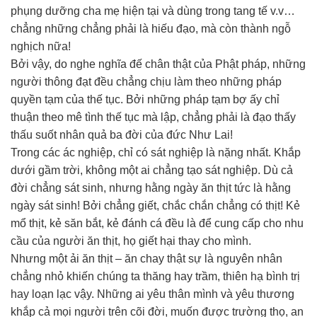
phụng dưỡng cha mẹ hiện tại và dùng trong tang tế v.v…
chẳng những chẳng phải là hiếu đạo, mà còn thành ngỗ
nghịch nữa!
Bởi vậy, do nghe nghĩa đế chân thật của Phật pháp, những
người thông đạt đều chẳng chịu làm theo những pháp
quyền tạm của thế tục. Bởi những pháp tạm bợ ấy chỉ
thuận theo mê tình thế tục mà lập, chẳng phải là đạo thấy
thấu suốt nhân quả ba đời của đức Như Lai!
Trong các ác nghiệp, chỉ có sát nghiệp là nặng nhất. Khắp
dưới gầm trời, không một ai chẳng tạo sát nghiệp. Dù cả
đời chẳng sát sinh, nhưng hằng ngày ăn thịt tức là hằng
ngày sát sinh! Bởi chẳng giết, chắc chắn chẳng có thịt! Kẻ
mổ thịt, kẻ săn bắt, kẻ đánh cá đều là để cung cấp cho nhu
cầu của người ăn thịt, họ giết hại thay cho mình.
Nhưng một ải ăn thịt – ăn chay thật sự là nguyên nhân
chẳng nhỏ khiến chúng ta thăng hay trầm, thiên hạ bình trị
hay loạn lạc vậy. Những ai yêu thân mình và yêu thương
khắp cả mọi người trên cõi đời, muốn được trường thọ, an