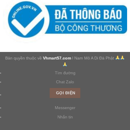
Bản quyền thuộc về
Vhmart57.com
l Nam Mô A Di Đà Phật
Tìm đường
Chat Zalo
GỌI ĐIỆN
Messenger
Nhắn tin