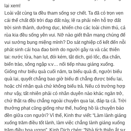
lại xem!
Loài vật cùng ta đều tham sống sợ chết. Ta đã có trọn vẹn
cái thể chất đội trời đạp đất này, lẽ ra phải nên hỗ trợ đất
trời sinh thành, dưỡng dục, khiến cho các loài chim thú, cá
rùa kia đều sống yên vui. Nỡ nào giết thân mạng chúng để
vui sướng bụng miệng mình? Do sát nghiệp cố kết đến nỗi
phát sinh cái họa đao binh do người gây ra và các thiên
tai: nước lửa, hạn lụt, đói kém, tật dịch, gió lốc, địa chấn,
biển trào, sông ngập v.v… nối tiếp nhau giáng xuống.
Giống như biếu quà cuối năm, ta biếu quà đi, người biếu
quà lại, quyết chẳng bao giờ biếu đi chẳng được biếu lại,
hoặc chỉ nhận quà chứ không biếu trả. Nếu có trường hợp
như vậy, tất nhiên phải có nhân duyên nào khác ngăn trở,
chứ thật ra đều chẳng ngoài chuyện qua lại, đáp tạ cả. Trời
thưởng phạt cũng giống như thế, huống hồ là chuyện báo
đền giữa con người? Vì thế, Kinh thư viết: “Làm lành giáng
xuống trăm điều tốt lành, làm việc chẳng lành giáng xuống
trăm điều họa ương”. Kinh Dịch chép: “Nhà tích thiện ắt sự