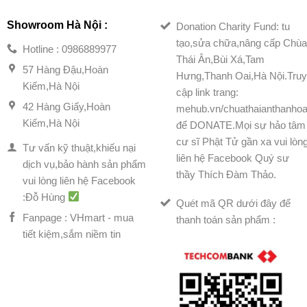
Showroom Hà Nội :
Donation Charity Fund: tu
tạo,sửa chữa,nâng cấp Chù
Hotline : 0986889977
Thái Ân,Bùi Xá,Tam
57 Hàng Đậu,Hoàn
Hưng,Thanh Oai,Hà Nội.Tru
Kiếm,Hà Nội
cập link trang:
42 Hàng Giấy,Hoàn
mehub.vn/chuathaianthanhoa
Kiếm,Hà Nội
để DONATE.Mọi sự hảo tâm
cư sĩ Phật Tử gần xa vui lòn
Tư vấn kỹ thuật,khiếu nại
liên hệ Facebook Quý sư
dịch vụ,bảo hành sản phẩm
thầy Thích Đàm Thảo.
vui lòng liên hệ Facebook
:Đỗ Hùng
Quét mã QR dưới đây để
Fanpage : VHmart - mua
thanh toán sản phẩm :
tiết kiệm,sắm niềm tin