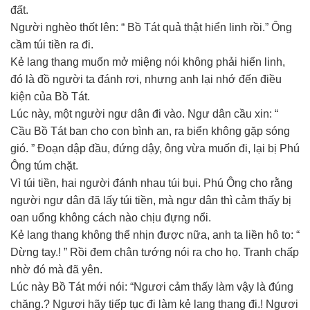
đất.
Người nghèo thốt lên: “ Bồ Tát quả thật hiển linh rồi.” Ông
cầm túi tiền ra đi.
Kẻ lang thang muốn mở miệng nói không phải hiển linh,
đó là đồ người ta đánh rơi, nhưng anh lại nhớ đến điều
kiện của Bồ Tát.
Lúc này, một người ngư dân đi vào. Ngư dân cầu xin: “
Cầu Bồ Tát ban cho con bình an, ra biển không gặp sóng
gió. ” Đoạn dập đầu, đứng dậy, ông vừa muốn đi, lại bị Phú
Ông túm chặt.
Vì túi tiền, hai người đánh nhau túi bụi. Phú Ông cho rằng
người ngư dân đã lấy túi tiền, mà ngư dân thì cảm thấy bị
oan uổng không cách nào chịu đựng nổi.
Kẻ lang thang không thể nhịn được nữa, anh ta liền hô to: “
Dừng tay.! ” Rồi đem chân tướng nói ra cho họ. Tranh chấp
nhờ đó mà đã yên.
Lúc này Bồ Tát mới nói: “Ngươi cảm thấy làm vậy là đúng
chăng.? Ngươi hãy tiếp tục đi làm kẻ lang thang đi.! Ngươi