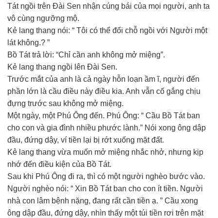
Tát ngồi trên Đài Sen nhận cúng bái của mọi người, anh ta
vô cùng ngưỡng mộ.
Kẻ lang thang nói: “ Tôi có thể đổi chỗ ngồi với Người một
lát không.? ”
Bồ Tát trả lời: “Chỉ cần anh không mở miệng”.
Kẻ lang thang ngồi lên Đài Sen.
Trước mắt của anh là cả ngày hỗn loạn ầm ĩ, người đến
phần lớn là cầu điều này điều kia. Anh vẫn cố gắng chịu
đựng trước sau không mở miệng.
Một ngày, một Phú Ông đến. Phú Ông: “ Cầu Bồ Tát ban
cho con và gia đình nhiều phước lành.” Nói xong ông dập
đầu, đứng dậy, ví tiền lại bị rớt xuống mặt đất.
Kẻ lang thang vừa muốn mở miệng nhắc nhở, nhưng kịp
nhớ đến điều kiện của Bồ Tát.
Sau khi Phú Ông đi ra, thì có một người nghèo bước vào.
Người nghèo nói: “ Xin Bồ Tát ban cho con ít tiền. Người
nhà con lâm bệnh nặng, đang rất cần tiền ạ. ” Cầu xong
ông dập đầu, đứng dậy, nhìn thấy một túi tiền rơi trên mặt