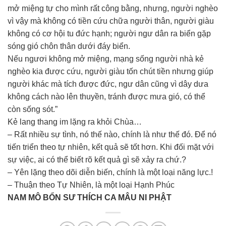
mở miệng tự cho mình rất công bằng, nhưng, người nghèo
vì vậy mà không có tiền cứu chữa người thân, người giàu
không có cơ hội tu đức hạnh; người ngư dân ra biển gặp
sóng gió chôn thân dưới đáy biển.
Nếu ngươi không mở miệng, mạng sống người nhà kẻ
nghèo kia được cứu, người giàu tốn chút tiền nhưng giúp
người khác mà tích được đức, ngư dân cũng vì dây dưa
không cách nào lên thuyền, tránh được mưa gió, có thể
còn sống sót.”
Kẻ lang thang im lặng ra khỏi Chùa…
– Rất nhiều sự tình, nó thế nào, chính là như thế đó. Để nó
tiến triển theo tự nhiên, kết quả sẽ tốt hơn. Khi đối mặt với
sự việc, ai có thể biết rõ kết quả gì sẽ xảy ra chứ.?
– Yên lặng theo dõi diễn biến, chính là một loại năng lực.!
– Thuận theo Tự Nhiên, là một loại Hạnh Phúc
NAM MÔ BỔN SƯ THÍCH CA MÂU NI PHẬT