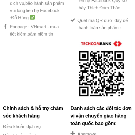
liên hệ Facebook Quý sư
dịch vụ,bảo hành sản phẩm
thầy Thích Đàm Thảo.
vui lòng liên hệ Facebook
:Đỗ Hùng
Quét mã QR dưới đây để
Fanpage : VHmart - mua
thanh toán sản phẩm :
tiết kiệm,sắm niềm tin
Chính sách & hỗ trợ chăm
Danh sách các đối tác đơn
sóc khách hàng
vị vận chuyển giao hàng
toàn quốc bao gồm:
Điều khoản dịch vụ
Ahamove