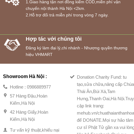
1.Giao hàng tận nơi đồng kiểm COD,miễn phí vận
chuyển nội thành Hà Nội <2km.
2.Hỗ trợ đổi trả miễn phí trong vòng 7 ngày.
Hợp tác với chúng tôi
Đăng ký làm đại lý,chi nhánh - Nhượng quyền thương
hiệu VHMART
Showroom Hà Nội :
Donation Charity Fund: tu
tạo,sửa chữa,nâng cấp Chù
Hotline : 0986889977
Thái Ân,Bùi Xá,Tam
57 Hàng Đậu,Hoàn
Hưng,Thanh Oai,Hà Nội.Tru
Kiếm,Hà Nội
cập link trang:
42 Hàng Giấy,Hoàn
mehub.vn/chuathaianthanhoa
Kiếm,Hà Nội
để DONATE.Mọi sự hảo tâm
cư sĩ Phật Tử gần xa vui lòn
Tư vấn kỹ thuật,khiếu nại