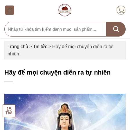
Skip
to
content
Search
for:
Trang chủ
>
Tin tức
>
Hãy để mọi chuyện diễn ra tự
nhiên
Hãy để mọi chuyện diễn ra tự nhiên
15
Th8