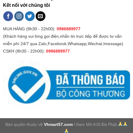
Kết nối với chúng tôi
MUA HÀNG (8h30 - 22h00):
0986889977
(Khách hàng vui lòng gọi điện,nhắn tin trực tiếp để được tư vấn
miễn phí 24/7 qua Zalo,Facebook,Whatsapp,Wechat,Imessage)
CSKH (8h30 - 22h00):
0986889977
Bản quyền thuộc về
Vhmart57.com
l Nam Mô A Di Đà Phật