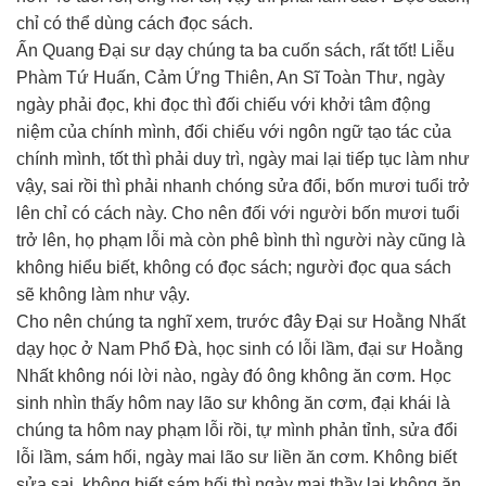
chỉ có thể dùng cách đọc sách.
Ấn Quang Đại sư dạy chúng ta ba cuốn sách, rất tốt! Liễu
Phàm Tứ Huấn, Cảm Ứng Thiên, An Sĩ Toàn Thư, ngày
ngày phải đọc, khi đọc thì đối chiếu với khởi tâm động
niệm của chính mình, đối chiếu với ngôn ngữ tạo tác của
chính mình, tốt thì phải duy trì, ngày mai lại tiếp tục làm như
vậy, sai rồi thì phải nhanh chóng sửa đổi, bốn mươi tuổi trở
lên chỉ có cách này. Cho nên đối với người bốn mươi tuổi
trở lên, họ phạm lỗi mà còn phê bình thì người này cũng là
không hiểu biết, không có đọc sách; người đọc qua sách
sẽ không làm như vậy.
Cho nên chúng ta nghĩ xem, trước đây Đại sư Hoằng Nhất
dạy học ở Nam Phổ Đà, học sinh có lỗi lầm, đại sư Hoằng
Nhất không nói lời nào, ngày đó ông không ăn cơm. Học
sinh nhìn thấy hôm nay lão sư không ăn cơm, đại khái là
chúng ta hôm nay phạm lỗi rồi, tự mình phản tỉnh, sửa đổi
lỗi lầm, sám hối, ngày mai lão sư liền ăn cơm. Không biết
sửa sai, không biết sám hối thì ngày mai thầy lại không ăn