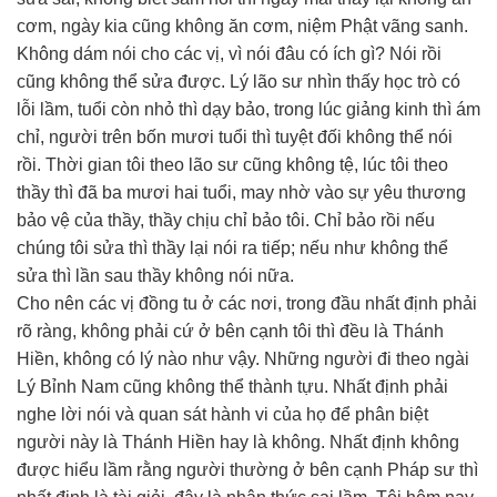
cơm, ngày kia cũng không ăn cơm, niệm Phật vãng sanh.
Không dám nói cho các vị, vì nói đâu có ích gì? Nói rồi
cũng không thể sửa được. Lý lão sư nhìn thấy học trò có
lỗi lầm, tuổi còn nhỏ thì dạy bảo, trong lúc giảng kinh thì ám
chỉ, người trên bốn mươi tuổi thì tuyệt đối không thể nói
rồi. Thời gian tôi theo lão sư cũng không tệ, lúc tôi theo
thầy thì đã ba mươi hai tuổi, may nhờ vào sự yêu thương
bảo vệ của thầy, thầy chịu chỉ bảo tôi. Chỉ bảo rồi nếu
chúng tôi sửa thì thầy lại nói ra tiếp; nếu như không thể
sửa thì lần sau thầy không nói nữa.
Cho nên các vị đồng tu ở các nơi, trong đầu nhất định phải
rõ ràng, không phải cứ ở bên cạnh tôi thì đều là Thánh
Hiền, không có lý nào như vậy. Những người đi theo ngài
Lý Bỉnh Nam cũng không thể thành tựu. Nhất định phải
nghe lời nói và quan sát hành vi của họ để phân biệt
người này là Thánh Hiền hay là không. Nhất định không
được hiểu lầm rằng người thường ở bên cạnh Pháp sư thì