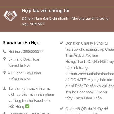
Hợp tác với chúng tôi
Đăng ký làm đại lý,chi nhánh - Nhượng quyền thương
hiệu VHMART
Showroom Hà Nội :
Donation Charity Fund: tu
tạo,sửa chữa,nâng cấp Chù
Hotline : 0986889977
Thái Ân,Bùi Xá,Tam
57 Hàng Đậu,Hoàn
Hưng,Thanh Oai,Hà Nội.Tru
Kiếm,Hà Nội
cập link trang:
42 Hàng Giấy,Hoàn
mehub.vn/chuathaianthanhoa
Kiếm,Hà Nội
để DONATE.Mọi sự hảo tâm
cư sĩ Phật Tử gần xa vui lòn
Tư vấn kỹ thuật,khiếu nại
liên hệ Facebook Quý sư
dịch vụ,bảo hành sản phẩm
thầy Thích Đàm Thảo.
vui lòng liên hệ Facebook
:Đỗ Hùng
Quét mã QR dưới đây để