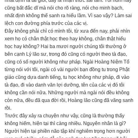
nhất định là tài giỏi, đây là nhận thức sai lầm. Tôi hôm nay
cũng bất đắc dĩ mà nói cho rõ ràng, nói cho minh bạch,
nhất định không thể sanh ra hiểu lầm. Vì sao vậy? Làm sai
lệch con đường phía trước của các vị.
Đây không phải chỉ có mình tôi, từ xưa đến nay, phải nhìn
xem họ có chân thật học theo hay không, chân thật hiếu
học hay không? Hai ba mươi người chúng tôi thường ở
bên cạnh Lý lão sư, trong đó cũng có người theo tà đạo,
cũng có số người không như pháp. Ngài Hoàng Niệm Tổ
từng nói với tôi, ngài có vài người bạn đồng tu trong Phật
giáo cũng dựa danh tiếng, tu học không như pháp, đi vào
tà đạo, đi vào danh văn lợi dưỡng, tên của các vị đó tôi
không cần nói nữa. Những người mà ngài nói đều không
còn nữa, đều đã qua đời rồi, Hoàng lão cũng đã vãng sanh
rồi.
Trước đây xảy ra chuyện như vậy, cũng là thường thấy
không hiếm, hiện tại thì càng nhiều. Nguyên nhân là gì?
Người hiện tại phiền não tập khí nghiêm trọng hơn người