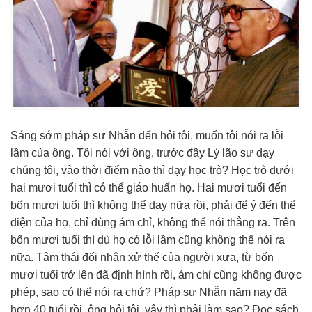
Sáng sớm pháp sư Nhẫn đến hỏi tôi, muốn tôi nói ra lỗi
lầm của ông. Tôi nói với ông, trước đây Lý lão sư dạy
chúng tôi, vào thời điểm nào thì dạy học trò? Học trò dưới
hai mươi tuổi thì có thể giáo huấn họ. Hai mươi tuổi đến
bốn mươi tuổi thì không thể dạy nữa rồi, phải để ý đến thể
diện của họ, chỉ dùng ám chỉ, không thể nói thẳng ra. Trên
bốn mươi tuổi thì dù họ có lỗi lầm cũng không thể nói ra
nữa. Tâm thái đối nhân xử thế của người xưa, từ bốn
mươi tuổi trở lên đã định hình rồi, ám chỉ cũng không được
phép, sao có thể nói ra chứ? Pháp sư Nhẫn năm nay đã
hơn 40 tuổi rồi, ông hỏi tôi, vậy thì phải làm sao? Đọc sách,