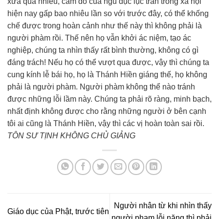
xưa quá nhiều, cám dỗ của ngũ dục lục trần trong xã hội
hiện nay gấp bao nhiêu lần so với trước đây, có thể khống
chế được trong hoàn cảnh như thế này thì không phải là
người phàm rồi. Thế nên họ vẫn khởi ác niệm, tạo ác
nghiệp, chúng ta nhìn thấy rất bình thường, không có gì
đáng trách! Nếu họ có thể vượt qua được, vậy thì chúng ta
cung kính lễ bái họ, họ là Thánh Hiền giáng thế, họ không
phải là người phàm. Người phàm không thể nào tránh
được những lỗi lầm này. Chúng ta phải rõ ràng, minh bạch,
nhất định không được cho rằng những người ở bên cạnh
tôi ai cũng là Thánh Hiền, vậy thì các vị hoàn toàn sai rồi.
TÔN SƯ TỊNH KHÔNG CHỦ GIẢNG
Người nhân từ khi nhìn thấy
Giáo dục của Phật, trước tiên
người phạm lỗi nặng thì phải