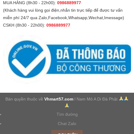
MUA HÀNG (8h30 - 22h00):
0986889977
(Khách hàng vui lòng gọi điện,nhắn tin trực tiếp để được tư vấn
miễn phí 24/7 qua Zalo,Facebook,Whatsapp,Wechat,Imessage)
CSKH (8h30 - 22h00):
0986889977
Bản quyền thuộc về
Vhmart57.com
l Nam Mô A Di Đà Phật
Tìm đường
Chat Zalo