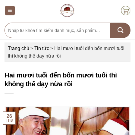
Skip
to
content
Search
for:
Trang chủ
>
Tin tức
>
Hai mươi tuổi đến bốn mươi tuổi
thì không thể dạy nữa rồi
Hai mươi tuổi đến bốn mươi tuổi thì
không thể dạy nữa rồi
26
Th8