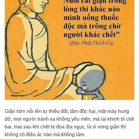
Giận hờn nỗi lên tự thiêu đốt, tâm độc hại, mặt mày hung
dữ, mọi người tránh xa không yêu mến, mà lại khinh bỉ chê
bai, mai sau khi chết bị đọa địa ngục, là vì nóng giận thì
không có điều ác nào mà không làm.