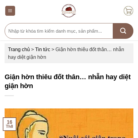
Skip
to
content
Search
for:
Trang chủ
>
Tin tức
>
Giận hờn thiêu đốt thân… nhẫn
hay diệt giận hờn
Giận hờn thiêu đốt thân… nhẫn hay diệt
giận hờn
16
Th8