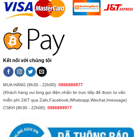
Kết nối với chúng tôi
MUA HÀNG (8h30 - 22h00):
0986889977
(Khách hàng vui lòng gọi điện,nhắn tin trực tiếp để được tư vấn
miễn phí 24/7 qua Zalo,Facebook,Whatsapp,Wechat,Imessage)
CSKH (8h30 - 22h00):
0986889977