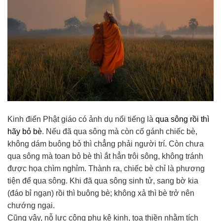
Kinh điển Phật giáo có ảnh dụ nổi tiếng là
qua sông rồi thì
hãy bỏ bè
. Nếu đã qua sông mà còn cố gánh chiếc bè,
không dám buông bỏ thì chẳng phải người trí. Còn chưa
qua sông mà toan bỏ bè thì ắt hẳn trôi sông, không tránh
được họa chìm nghỉm. Thành ra, chiếc bè chỉ là phương
tiện để qua sông. Khi đã qua sông sinh tử, sang bờ kia
(đáo bỉ ngạn) rồi thì buông bè; không xả thì bè trở nên
chướng ngại.
Cũng vậy, nỗ lực công phu kệ kinh, tọa thiền nhằm tích