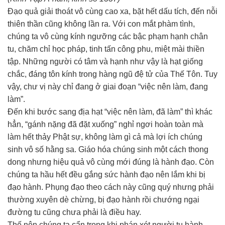
Đạo quả giải thoát vô cùng cao xa, bặt hết dấu tích, đến nỗi
thiên thần cũng không lần ra. Với con mắt phàm tình,
chúng ta vô cùng kính ngưỡng các bậc phạm hạnh chân
tu, chăm chỉ học pháp, tinh tấn công phu, miệt mài thiền
tập. Những người có tâm và hạnh như vậy là hạt giống
chắc, đáng tôn kính trong hàng ngũ đệ tử của Thế Tôn. Tuy
vậy, chư vị này chỉ đang ở giai đoạn “việc nên làm, đang
làm”.
Đến khi bước sang địa hạt “việc nên làm, đã làm” thì khác
hẳn, “gánh nặng đã đặt xuống” nghỉ ngơi hoàn toàn mà
làm hết thảy Phật sự, không làm gì cả mà lợi ích chúng
sinh vô số hằng sa. Giáo hóa chúng sinh một cách thong
dong nhưng hiệu quả vô cùng mới đúng là hành đạo. Còn
chúng ta hầu hết đều gắng sức hành đạo nên lắm khi bị
đạo hành. Phụng đạo theo cách này cũng quý nhưng phải
thường xuyên dè chừng, bị đạo hành rồi chướng ngại
đường tu cũng chưa phải là điều hay.
Thế nên chúng ta cẩn trọng khi phán xét người tu hành,