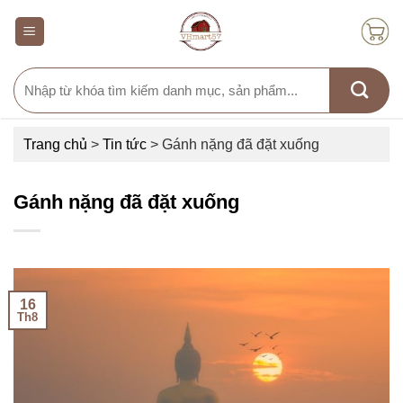
Skip
to
content
Search
for:
Trang chủ
>
Tin tức
>
Gánh nặng đã đặt xuống
Gánh nặng đã đặt xuống
16
Th8