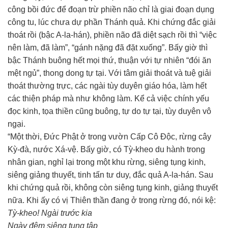
công bồi đức để đoạn trừ phiền não chỉ là giai đoạn dụng
công tu, lúc chưa dự phần Thánh quả. Khi chứng đắc giải
thoát rồi (bậc A-la-hán), phiền não đã diệt sạch rồi thì “việc
nên làm, đã làm”, “gánh nặng đã đặt xuống”. Bấy giờ thì
bậc Thánh buông hết mọi thứ, thuận với tự nhiên “đói ăn
mệt ngủ”, thong dong tự tại. Với tâm giải thoát và tuệ giải
thoát thường trực, các ngài tùy duyên giáo hóa, làm hết
các thiện pháp mà như không làm. Kể cả việc chính yếu
đọc kinh, tọa thiền cũng buông, tự do tự tại, tùy duyên vô
ngại.
“Một thời, Đức Phật ở trong vườn Cấp Cô Độc, rừng cây
Kỳ-đà, nước Xá-vệ. Bấy giờ, có Tỳ-kheo du hành trong
nhân gian, nghỉ lại trong một khu rừng, siêng tụng kinh,
siêng giảng thuyết, tinh tấn tư duy, đắc quả A-la-hán. Sau
khi chứng quả rồi, không còn siêng tụng kinh, giảng thuyết
nữa. Khi ấy có vị Thiên thần đang ở trong rừng đó, nói kệ:
Tỳ-kheo! Ngài trước kia
Ngày đêm siêng tụng tập