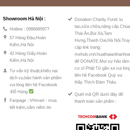
Showroom Hà Nội :
Donation Charity Fund: tu
tạo,sửa chữa,nâng cấp Chù
Hotline : 0986889977
Thái Ân,Bùi Xá,Tam
57 Hàng Đậu,Hoàn
Hưng,Thanh Oai,Hà Nội.Tru
Kiếm,Hà Nội
cập link trang:
42 Hàng Giấy,Hoàn
mehub.vn/chuathaianthanhoa
Kiếm,Hà Nội
để DONATE.Mọi sự hảo tâm
cư sĩ Phật Tử gần xa vui lòn
Tư vấn kỹ thuật,khiếu nại
liên hệ Facebook Quý sư
dịch vụ,bảo hành sản phẩm
thầy Thích Đàm Thảo.
vui lòng liên hệ Facebook
:Đỗ Hùng
Quét mã QR dưới đây để
Fanpage : VHmart - mua
thanh toán sản phẩm :
tiết kiệm,sắm niềm tin