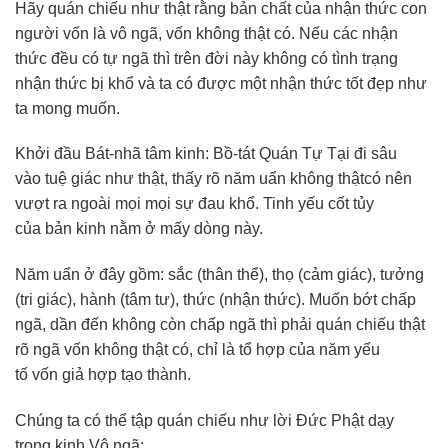
Hãy quán chiếu như thật rằng bản chất của nhận thức con
người vốn là vô ngã, vốn không thật có. Nếu các nhận
thức đều có tự ngã thì trên đời này không có tình trạng
nhận thức bị khổ và ta có được một nhận thức tốt đẹp như
ta mong muốn.
Khởi đầu Bát-nhã tâm kinh: Bồ-tát Quán Tự Tại đi sâu
vào tuệ giác như thật, thấy rõ năm uẩn không thậtcó nên
vượt ra ngoài mọi mọi sự đau khổ. Tinh yếu cốt tủy
của bản kinh nằm ở mấy dòng này.
Năm uẩn ở đây gồm: sắc (thân thể), thọ (cảm giác), tưởng
(tri giác), hành (tâm tư), thức (nhận thức). Muốn bớt chấp
ngã, dần đến không còn chấp ngã thì phải quán chiếu thật
rõ ngã vốn không thật có, chỉ là tổ hợp của năm yếu
tố vốn giả hợp tạo thành.
Chúng ta có thể tập quán chiếu như lời Đức Phật dạy
trong kinh Vô ngã: