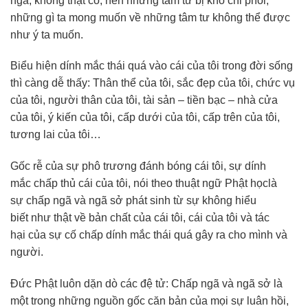
ngã, không thật có, nên những tâm tư bị khổ chi phối;
những gì ta mong muốn về những tâm tư không thể được
như ý ta muốn.
Biểu hiện dính mắc thái quá vào cái của tôi trong đời sống
thì càng dễ thấy: Thân thể của tôi, sắc đẹp của tôi, chức vụ
của tôi, người thân của tôi, tài sản – tiền bạc – nhà cửa
của tôi, ý kiến của tôi, cấp dưới của tôi, cấp trên của tôi,
tương lai của tôi…
Gốc rễ của sự phô trương đánh bóng cái tôi, sự dính
mắc chấp thủ cái của tôi, nói theo thuật ngữ Phật họclà
sự chấp ngã và ngã sở phát sinh từ sự không hiểu
biết như thật về bản chất của cái tôi, cái của tôi và tác
hại của sự cố chấp dính mắc thái quá gây ra cho mình và
người.
Đức Phật luôn dặn dò các đệ tử: Chấp ngã và ngã sở là
một trong những nguồn gốc căn bản của mọi sự luân hồi,