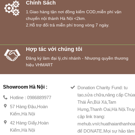
Chính Sách
1.Giao hàng tận nơi đồng kiểm COD,miễn phí vận
chuyển nội thành Hà Nội <2km.
2.Hỗ trợ đổi trả miễn phí trong vòng 7 ngày.
Hợp tác với chúng tôi
Đăng ký làm đại lý,chi nhánh - Nhượng quyền thương
hiệu VHMART
Showroom Hà Nội :
Donation Charity Fund: tu
tạo,sửa chữa,nâng cấp Chù
Hotline : 0986889977
Thái Ân,Bùi Xá,Tam
57 Hàng Đậu,Hoàn
Hưng,Thanh Oai,Hà Nội.Tru
Kiếm,Hà Nội
cập link trang:
42 Hàng Giấy,Hoàn
mehub.vn/chuathaianthanhoa
Kiếm,Hà Nội
để DONATE.Mọi sự hảo tâm