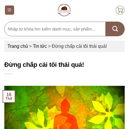
Skip
to
content
Search
for:
Trang chủ
>
Tin tức
>
Đừng chấp cái tôi thái quá!
Đừng chấp cái tôi thái quá!
16
Th8