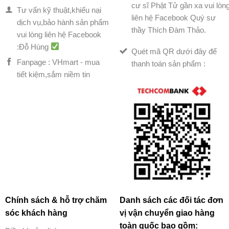
cư sĩ Phật Tử gần xa vui lòn
Tư vấn kỹ thuật,khiếu nại
liên hệ Facebook Quý sư
dịch vụ,bảo hành sản phẩm
thầy Thích Đàm Thảo.
vui lòng liên hệ Facebook
:Đỗ Hùng
Quét mã QR dưới đây để
Fanpage : VHmart - mua
thanh toán sản phẩm :
tiết kiệm,sắm niềm tin
Chính sách & hỗ trợ chăm
Danh sách các đối tác đơn
sóc khách hàng
vị vận chuyển giao hàng
toàn quốc bao gồm: