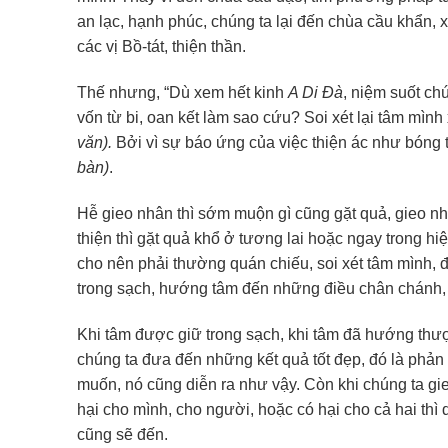
an lạc, hạnh phúc, chúng ta lại đến chùa cầu khẩn, x
các vị Bồ-tát, thiện thần.
Thế nhưng, “Dù xem hết kinh
A Di Đà
, niệm suốt ch
vốn từ bi, oan kết làm sao cứu? Soi xét lại tâm mình
văn).
Bởi vì sự báo ứng của việc thiện ác như bóng 
bàn)
.
Hễ gieo nhân thì sớm muộn gì cũng gặt quả, gieo nhâ
thiện thì gặt quả khổ ở tương lai hoặc ngay trong hiệ
cho nên phải thường quán chiếu, soi xét tâm mình, đ
trong sạch, hướng tâm đến những điều chân chánh, 
Khi tâm được giữ trong sạch, khi tâm đã hướng thượn
chúng ta đưa đến những kết quả tốt đẹp, đó là phả
muốn, nó cũng diễn ra như vậy. Còn khi chúng ta gie
hại cho mình, cho người, hoặc có hại cho cả hai t
cũng sẽ đến.