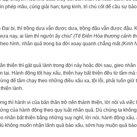
in phép mầu, cúng giải hạn; tụng kinh, trì chú cốt để cầu sự bảo
ú
Đại bi
, thì trồng dưa vẫn được dưa, trồng đậu vẫn được đậu. 
 xưa nay, ai làm thì người ấy chịu”
(Tế Điên Hòa thượng cảnh t
theo hình, nhân quả trong ba đời xoay quanh chẳng mất
(Kinh N
n thiện thì gặt quả lành trong đời này hoặc đời sau, gieo nhân
n tại. Hành động tốt hay xấu, thiện hay bất thiện đều từ tâm mà 
ừng để tâm chạy theo những điều xấu xa, tội lỗi, phải luôn giữ
thiện lành.
g thì hành vi của bản thân trở nên thánh thiện, lời nói và việc
n ứng của hành động theo quy luật nhân quả. Dù chúng ta khôn
o nhân bất thiện bằng những suy nghĩ, lời nói, hành động xấu, 
hì dù không muốn nhận lãnh quả báo xấu, sớm hay muộn quả báo