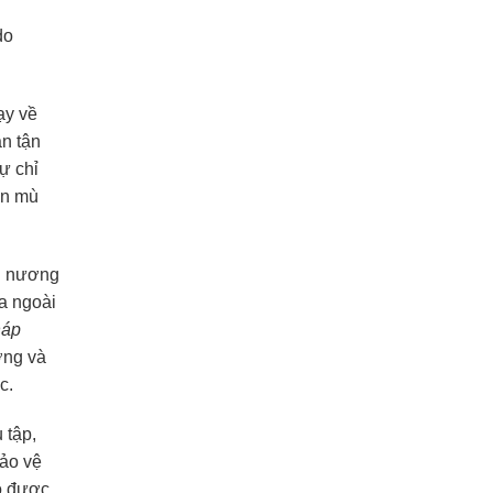
do
ạy về
n tận
ự chỉ
in mù
ầu nương
ta ngoài
háp
ởng và
c.
 tập,
bảo vệ
có được