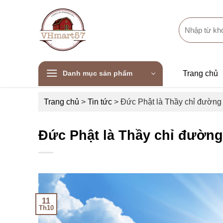
Skip
to
Search
content
for:
Danh mục sản phẩm
Trang chủ
Trang chủ
>
Tin tức
>
Đức Phật là Thầy chỉ đường
Đức Phật là Thầy chỉ đường
11
Th10