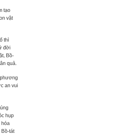
m tạo
on vật
ổ thì
ứ đời
ật, Bồ-
hân quả.
u phương
ợc an vui
húng
hóc hụp
n hóa
 Bồ-tát