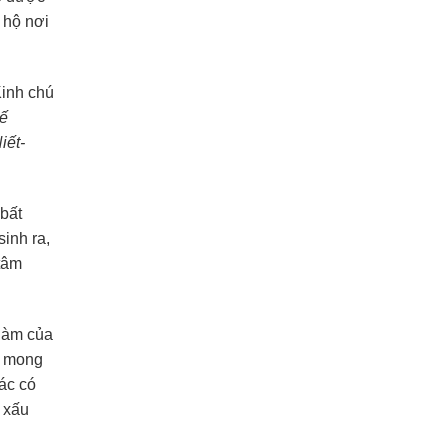
 hộ nơi
Kinh chú
hế
iết-
 bất
sinh ra,
 tâm
 làm của
g mong
ác có
 xấu