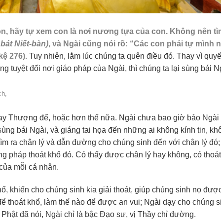
on, hãy tự xem con là nơi nương tựa của con. Không nên t
 bát Niết-bàn)
, và Ngài cũng nói rõ: “Các con phải tự mình n
kệ 276).
Tuy nhiên, lắm lúc chúng ta quên điều đó. Thay vì quyế
g tuyệt đối nơi giáo pháp của Ngài, thì chúng ta lại sùng bái 
ch,
hay Thượng đế, hoặc hơn thế nữa. Ngài chưa bao giờ bảo Ngài
ùng bái Ngài, và giáng tai họa đến những ai không kính tin, kh
tìm ra chân lý và dẫn đường cho chúng sinh đến với chân lý đó;
ng pháp thoát khổ đó. Có thấy được chân lý hay không, có thoá
 của mỗi cá nhân.
, khiến cho chúng sinh kia giải thoát, giúp chúng sinh nọ được
để thoát khổ, làm thế nào để được an vui; Ngài dạy cho chúng s
hật đã nói, Ngài chỉ là bậc Đạo sư, vị Thầy chỉ đường.