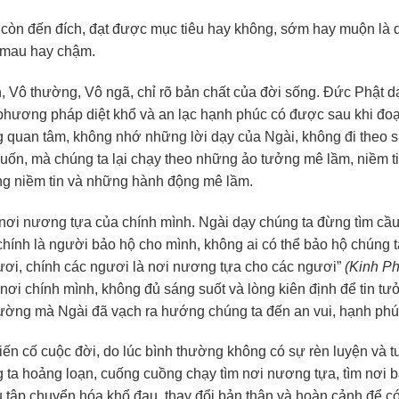
còn đến đích, đạt được mục tiêu hay không, sớm hay muộn là 
i mau hay chậm.
 Vô thường, Vô ngã, chỉ rõ bản chất của đời sống. Đức Phật d
 phương pháp diệt khổ và an lạc hạnh phúc có được sau khi đoạ
 quan tâm, không nhớ những lời dạy của Ngài, không đi theo s
n, mà chúng ta lại chạy theo những ảo tưởng mê lầm, niềm t
ằng niềm tin và những hành động mê lầm.
à nơi nương tựa của chính mình. Ngài dạy chúng ta đừng tìm c
chính là người bảo hộ cho mình, không ai có thể bảo hộ chúng 
gươi, chính các ngươi là nơi nương tựa cho các ngươi”
(Kinh P
 nơi chính mình, không đủ sáng suốt và lòng kiên định để tin tư
đường mà Ngài đã vạch ra hướng chúng ta đến an vui, hạnh phú
iến cố cuộc đời, do lúc bình thường không có sự rèn luyện và tu
 ta hoảng loạn, cuống cuồng chạy tìm nơi nương tựa, tìm nơi 
u tập chuyển hóa khổ đau, thay đổi bản thân và hoàn cảnh để 