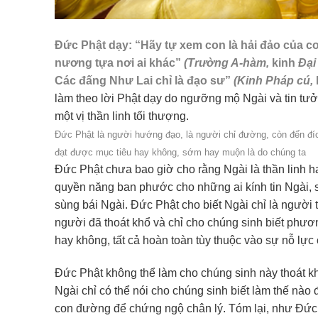
Đức Phật dạy: “Hãy tự xem con là hải đảo của c
nương tựa nơi ai khác”
(Trường A-hàm,
kinh
Đại
Các đấng Như Lai chỉ là đạo sư”
(Kinh Pháp cú,
làm theo lời Phật dạy do ngưỡng mộ Ngài và tin tưởn
một vị thần linh tối thượng.
Đức Phật là người hướng đạo, là người chỉ đường, còn đến đí
đạt được mục tiêu hay không, sớm hay muộn là do chúng ta
Đức Phật chưa bao giờ cho rằng Ngài là thần linh 
quyền năng ban phước cho những ai kính tin Ngài, s
sùng bái Ngài. Đức Phật cho biết Ngài chỉ là người 
người đã thoát khổ và chỉ cho chúng sinh biết phươ
hay không, tất cả hoàn toàn tùy thuộc vào sự nỗ lực
Đức Phật không thể làm cho chúng sinh này thoát khổ
Ngài chỉ có thể nói cho chúng sinh biết làm thế nào 
con đường để chứng ngộ chân lý. Tóm lại, như Đức P