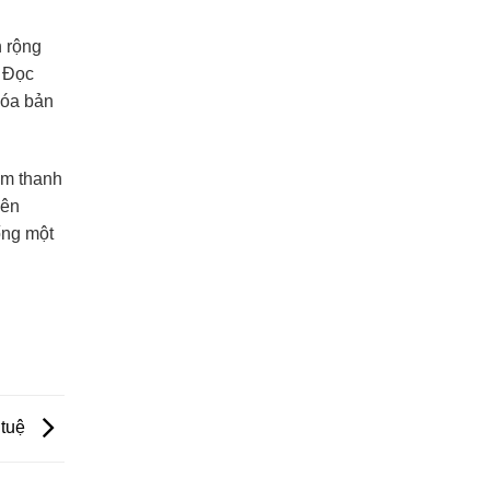
h rộng
. Đọc
hóa bản
âm thanh
bên
sống một
 tuệ