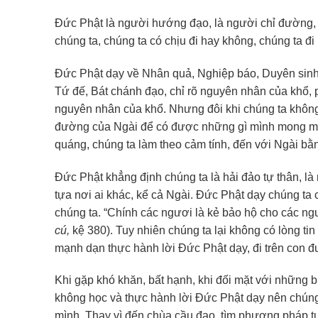
Đức Phật là người hướng đạo, là người chỉ đường, 
chúng ta, chúng ta có chịu đi hay không, chúng ta đ
Đức Phật dạy về Nhân quả, Nghiệp báo, Duyên sinh,
Tứ đế, Bát chánh đạo, chỉ rõ nguyên nhân của khổ,
nguyên nhân của khổ. Nhưng đôi khi chúng ta không
đường của Ngài để có được những gì mình mong muố
quáng, chúng ta làm theo cảm tính, đến với Ngài b
Đức Phật khẳng định chúng ta là hải đảo tự thân, l
tựa nơi ai khác, kể cả Ngài. Đức Phật dạy chúng ta 
chúng ta. “Chính các ngươi là kẻ bảo hộ cho các n
cú,
kệ 380). Tuy nhiên chúng ta lại không có lòng tin
mạnh dạn thực hành lời Đức Phật dạy, đi trên con 
Khi gặp khó khăn, bất hạnh, khi đối mặt với những b
không học và thực hành lời Đức Phật dạy nên chúng
mình. Thay vì đến chùa cầu đạo, tìm phương pháp t