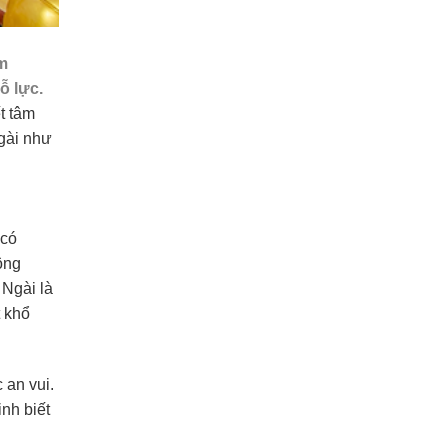
ìm
ỗ lực.
t tâm
Ngài như
 có
ông
 Ngài là
t khổ
 an vui.
inh biết