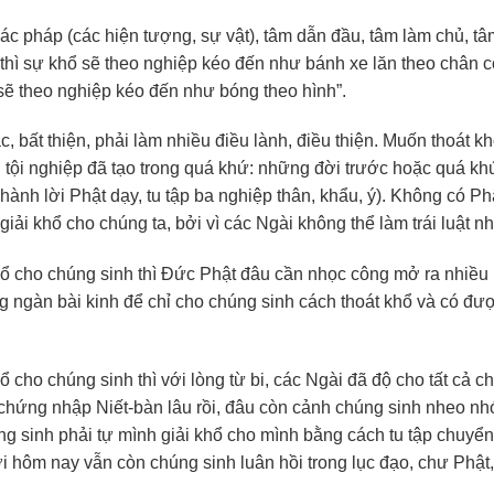
các pháp (các hiện tượng, sự vật), tâm dẫn đầu, tâm làm chủ, tâ
 thì sự khổ sẽ theo nghiệp kéo đến như bánh xe lăn theo chân c
i sẽ theo nghiệp kéo đến như bóng theo hình”.
, bất thiện, phải làm nhiều điều lành, điều thiện. Muốn thoát kh
 tội nghiệp đã tạo trong quá khứ: những đời trước hoặc quá kh
 hành lời Phật dạy, tu tập ba nghiệp thân, khẩu, ý). Không có Ph
 giải khổ cho chúng ta, bởi vì các Ngài không thể làm trái luật n
i khổ cho chúng sinh thì Đức Phật đâu cần nhọc công mở ra nhiề
g ngàn bài kinh để chỉ cho chúng sinh cách thoát khổ và có đư
khổ cho chúng sinh thì với lòng từ bi, các Ngài đã độ cho tất cả c
, chứng nhập Niết-bàn lâu rồi, đâu còn cảnh chúng sinh nheo n
húng sinh phải tự mình giải khổ cho mình bằng cách tu tập chuyể
ới hôm nay vẫn còn chúng sinh luân hồi trong lục đạo, chư Phật,