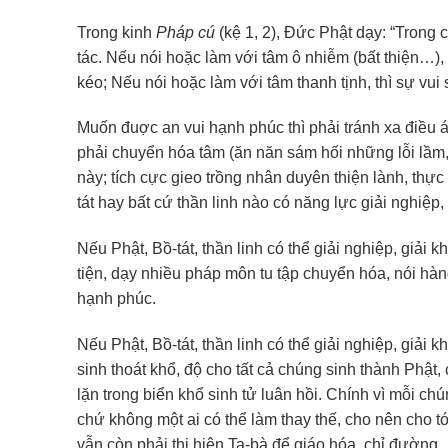
Trong kinh
Pháp cú
(kệ 1, 2), Đức Phật dạy: “Trong 
tác. Nếu nói hoặc làm với tâm ô nhiễm (bất thiện…),
kéo; Nếu nói hoặc làm với tâm thanh tịnh, thì sự vu
Muốn đuợc an vui hạnh phúc thì phải tránh xa điều ác
phải chuyển hóa tâm (ăn năn sám hối những lỗi lầm,
này; tích cực gieo trồng nhân duyên thiện lành, thực
tát hay bất cứ thần linh nào có năng lực giải nghiệp,
Nếu Phật, Bồ-tát, thần linh có thể giải nghiệp, giả
tiện, dạy nhiều pháp môn tu tập chuyển hóa, nói hàn
hạnh phúc.
Nếu Phật, Bồ-tát, thần linh có thể giải nghiệp, giải 
sinh thoát khổ, độ cho tất cả chúng sinh thành Phật
lặn trong biển khổ sinh tử luân hồi. Chính vì mỗi c
chứ không một ai có thể làm thay thế, cho nên cho t
vẫn còn phải thị hiện Ta-bà để giáo hóa, chỉ đường.