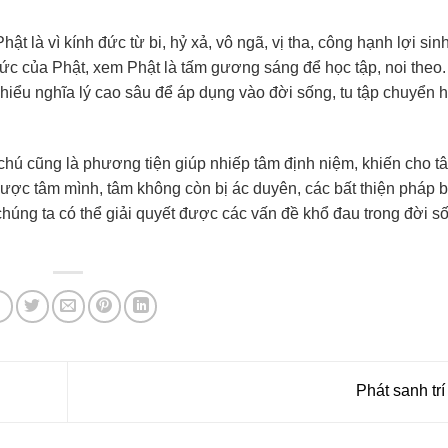
ật là vì kính đức từ bi, hỷ xả, vô ngã, vị tha, công hạnh lợi sin
ức của Phật, xem Phật là tấm gương sáng để học tập, noi theo
ìm hiểu nghĩa lý cao sâu để áp dụng vào đời sống, tu tập chuyển 
ì chú cũng là phương tiện giúp nhiếp tâm định niệm, khiến cho t
hủ được tâm mình, tâm không còn bị ác duyên, các bất thiện pháp 
hì chúng ta có thể giải quyết được các vấn đề khổ đau trong đời 
Phát sanh trí