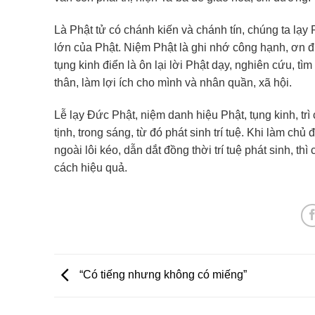
Là Phật tử có chánh kiến và chánh tín, chúng ta lạy Ph
lớn của Phật. Niệm Phật là ghi nhớ công hạnh, ơn đ
tụng kinh điển là ôn lại lời Phật dạy, nghiên cứu, t
thân, làm lợi ích cho mình và nhân quần, xã hội.
Lễ lạy Đức Phật, niệm danh hiệu Phật, tụng kinh, tr
tịnh, trong sáng, từ đó phát sinh trí tuệ. Khi làm c
ngoài lôi kéo, dẫn dắt đồng thời trí tuệ phát sinh, t
cách hiệu quả.
“Có tiếng nhưng không có miếng”