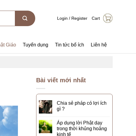
Login / Register
Cart
ật Giáo
Tuyển dụng
Tin tức bổ ích
Liên hệ
Bài viết mới nhất
Chia sẻ pháp có lợi ích
gì ?
Áp dụng lời Phật dạy
trong thời khủng hoảng
kinh tế