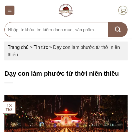
Skip
to
content
Search
for:
Trang chủ
>
Tin tức
>
Dạy con làm phước từ thời niên
thiếu
Dạy con làm phước từ thời niên thiếu
13
Th8