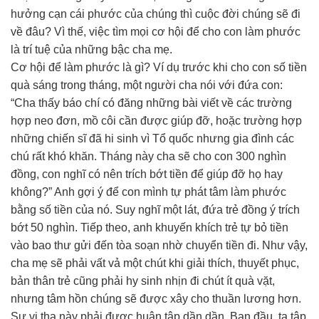
hưởng cạn cái phước của chúng thì cuộc đời chúng sẽ đi
về đâu? Vì thế, việc tìm mọi cơ hội để cho con làm phước
là trí tuệ của những bậc cha mẹ.
Cơ hội để làm phước là gì? Ví dụ trước khi cho con số tiền
quà sáng trong tháng, một người cha nói với đứa con:
“Cha thấy báo chí có đăng những bài viết về các trường
hợp neo đơn, mồ côi cần được giúp đỡ, hoặc trường hợp
những chiến sĩ đã hi sinh vì Tổ quốc nhưng gia đình các
chú rất khó khăn. Tháng này cha sẽ cho con 300 nghìn
đồng, con nghĩ có nên trích bớt tiền để giúp đỡ họ hay
không?” Anh gợi ý để con mình tự phát tâm làm phước
bằng số tiền của nó. Suy nghĩ một lát, đứa trẻ đồng ý trích
bớt 50 nghìn. Tiếp theo, anh khuyến khích trẻ tự bỏ tiền
vào bao thư gửi đến tòa soạn nhờ chuyển tiền đi. Như vậy,
cha mẹ sẽ phải vất vả một chút khi giải thích, thuyết phục,
bản thân trẻ cũng phải hy sinh nhịn đi chút ít quà vặt,
nhưng tâm hồn chúng sẽ được xây cho thuần lương hơn.
Sự vị tha này phải được huân tập dần dần. Ban đầu, ta tập