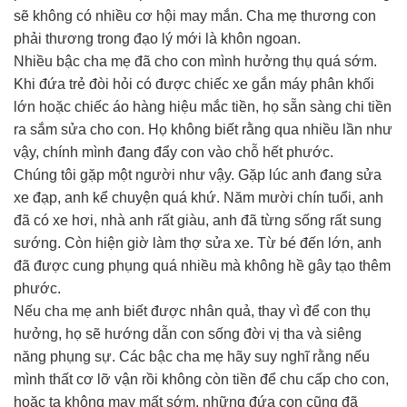
sẽ không có nhiều cơ hội may mắn. Cha mẹ thương con
phải thương trong đạo lý mới là khôn ngoan.
Nhiều bậc cha mẹ đã cho con mình hưởng thụ quá sớm.
Khi đứa trẻ đòi hỏi có được chiếc xe gắn máy phân khối
lớn hoặc chiếc áo hàng hiệu mắc tiền, họ sẵn sàng chi tiền
ra sắm sửa cho con. Họ không biết rằng qua nhiều lần như
vậy, chính mình đang đẩy con vào chỗ hết phước.
Chúng tôi gặp một người như vậy. Gặp lúc anh đang sửa
xe đạp, anh kể chuyện quá khứ. Năm mười chín tuổi, anh
đã có xe hơi, nhà anh rất giàu, anh đã từng sống rất sung
sướng. Còn hiện giờ làm thợ sửa xe. Từ bé đến lớn, anh
đã được cung phụng quá nhiều mà không hề gây tạo thêm
phước.
Nếu cha mẹ anh biết được nhân quả, thay vì để con thụ
hưởng, họ sẽ hướng dẫn con sống đời vị tha và siêng
năng phụng sự. Các bậc cha mẹ hãy suy nghĩ rằng nếu
mình thất cơ lỡ vận rồi không còn tiền để chu cấp cho con,
hoặc ta không may mất sớm, những đứa con cũng đã