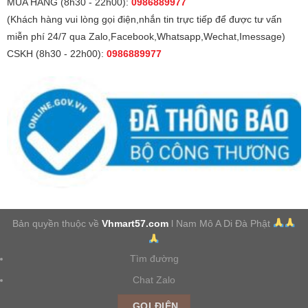
MUA HÀNG (8h30 - 22h00):
0986889977
(Khách hàng vui lòng gọi điện,nhắn tin trực tiếp để được tư vấn
miễn phí 24/7 qua Zalo,Facebook,Whatsapp,Wechat,Imessage)
CSKH (8h30 - 22h00):
0986889977
Bản quyền thuộc về
Vhmart57.com
l Nam Mô A Di Đà Phật
Tìm đường
Chat Zalo
GỌI ĐIỆN