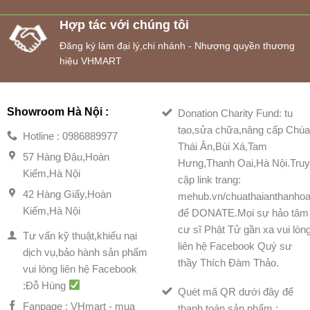
Hợp tác với chúng tôi
Đăng ký làm đại lý,chi nhánh - Nhượng quyền thương
hiệu VHMART
Showroom Hà Nội :
Donation Charity Fund: tu
tạo,sửa chữa,nâng cấp Chù
Hotline : 0986889977
Thái Ân,Bùi Xá,Tam
57 Hàng Đậu,Hoàn
Hưng,Thanh Oai,Hà Nội.Tru
Kiếm,Hà Nội
cập link trang:
42 Hàng Giấy,Hoàn
mehub.vn/chuathaianthanhoa
Kiếm,Hà Nội
để DONATE.Mọi sự hảo tâm
cư sĩ Phật Tử gần xa vui lòn
Tư vấn kỹ thuật,khiếu nại
liên hệ Facebook Quý sư
dịch vụ,bảo hành sản phẩm
thầy Thích Đàm Thảo.
vui lòng liên hệ Facebook
:Đỗ Hùng
Quét mã QR dưới đây để
Fanpage : VHmart - mua
thanh toán sản phẩm :