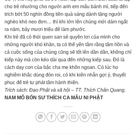
cho trẻ nhường cho người anh em mẩu bánh mì, tiếp đến
trích bớt 50 nghìn đồng tiền quà sáng dành tặng người
nghèo khó neo đơn… thì khi lớn lên chúng mới dám ngắt
ra năm, bảy mươi triệu để làm phước.
Khi trẻ đã có thói quen san sẻ quyền lợi của mình cho
những người khó khăn, ta có thể yên tâm rằng tâm hồn và
cả cuộc sống của chúng cũng sẽ tốt lên dần dần, không chỉ
kiếp này mà còn kéo dài qua đến những kiếp sau. Đó là
cách dạy con của bậc cha mẹ khôn ngoan. Có lúc họ
nghiêm khắc dùng đòn roi, có khi kiên nhẫn gợi ý, thuyết
phục để trẻ tự phát tâm hành thiện.
Trích sách: Đạo Phật và xã hội – TT. Thích Chân Quang.
NAM MÔ BỔN SƯ THÍCH CA MÂU NI PHẬT