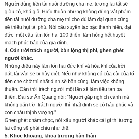
Người dùng tiền tài nuôi dưỡng cha mẹ, tương lai tất sẽ
giàu có, khá giả. Hiếu thuận nhưng không dùng vật phẩm
tiền tài nuôi dưỡng cha mẹ thì cho dù làm đại quan cũng
sẽ thiếu hụt tài phú. Nói xấu xuyên tạc bậc thánh hiền, đại
đức, một câu làm tổn hại 100 thiện, làm hỏng hết huyết
mạch phúc báo của gia đình.
4. Oán trời trách người, bàn lộng thị phi, ghen ghét
người khác.
Những điều này làm tổn hại đức khí và hòa khí của trời
đất, tài vận sẽ bị hủy diệt. Nếu như không có của cải của tổ
tiên che chở thì nhất định sẽ bần cùng, làm việc không
thuận. Oán trời trách người một lần sẽ làm tiêu tan ba
thiện. Đại sư Ấn Quang nói: “Người gặp nghịch cảnh mà
không oán trời trách người thì nhất định sẽ có hậu phúc và
con cháu thịnh vượng.”
Ghen ghét châm chọc, nói xấu người khác cái gì thì tương
lai cũng sẽ phải chịu như thế.
5. Khoe khoang, khoa trương bản thân