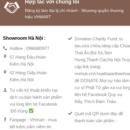
Hợp tác với chúng tôi
Đăng ký làm đại lý,chi nhánh - Nhượng quyền thương
hiệu VHMART
Showroom Hà Nội :
Donation Charity Fund: tu
tạo,sửa chữa,nâng cấp Chù
Hotline : 0986889977
Thái Ân,Bùi Xá,Tam
57 Hàng Đậu,Hoàn
Hưng,Thanh Oai,Hà Nội.Tru
Kiếm,Hà Nội
cập link trang:
42 Hàng Giấy,Hoàn
mehub.vn/chuathaianthanhoa
Kiếm,Hà Nội
để DONATE.Mọi sự hảo tâm
cư sĩ Phật Tử gần xa vui lòn
Tư vấn kỹ thuật,khiếu nại
liên hệ Facebook Quý sư
dịch vụ,bảo hành sản phẩm
thầy Thích Đàm Thảo.
vui lòng liên hệ Facebook
:Đỗ Hùng
Quét mã QR dưới đây để
Fanpage : VHmart - mua
thanh toán sản phẩm :
tiết kiệm,sắm niềm tin