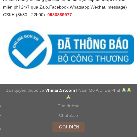
miễn phí 24/7 qua Zalo,Facebook,Whatsapp,Wechat,Imessage)
CSKH (8h30 - 22h00):
0986889977
Bản quyền thuộc về
Vhmart57.com
l Nam Mô A Di Đà Phật
Tìm đường
Chat Zalo
GỌI ĐIỆN