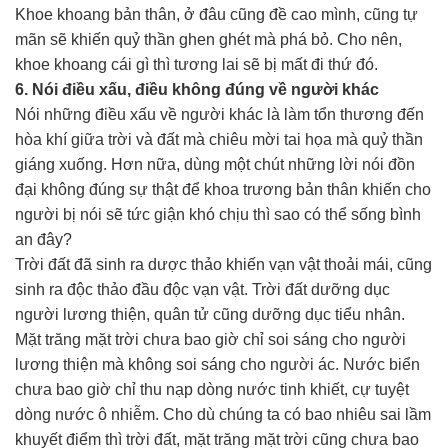
Khoe khoang bản thân, ở đâu cũng đề cao mình, cũng tự
mãn sẽ khiến quỷ thần ghen ghét mà phá bỏ. Cho nên,
khoe khoang cái gì thì tương lai sẽ bị mất đi thứ đó.
6. Nói điều xấu, điều không đúng về người khác
Nói những điều xấu về người khác là làm tổn thương đến
hòa khí giữa trời và đất mà chiêu mời tai họa mà quỷ thần
giáng xuống. Hơn nữa, dùng một chút những lời nói đồn
đại không đúng sự thật để khoa trương bản thân khiến cho
người bị nói sẽ tức giận khó chịu thì sao có thể sống bình
an đây?
Trời đất đã sinh ra dược thảo khiến vạn vật thoải mái, cũng
sinh ra độc thảo đầu độc vạn vật. Trời đất dưỡng dục
người lương thiện, quân tử cũng dưỡng dục tiểu nhân.
Mặt trăng mặt trời chưa bao giờ chỉ soi sáng cho người
lương thiện mà không soi sáng cho người ác. Nước biển
chưa bao giờ chỉ thu nạp dòng nước tinh khiết, cự tuyệt
dòng nước ô nhiễm. Cho dù chúng ta có bao nhiêu sai lầm
khuyết điểm thì trời đất, mặt trăng mặt trời cũng chưa bao