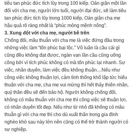
tiêu tan phúc đức tích lũy trong 100 kiếp. Oán giận một lần
đối với cha mẹ, người lớn tuổi, người đại đức, sẽ làm tiêu
tan phúc đức tích lũy trong 1000 kiếp. Oán giận cha mẹ
hậu quả rõ ràng nhất là “phúc mỏng mệnh nông”.
3. Xung đột với cha mẹ, người bề trên
Chống đối, mâu thuẫn với cha mẹ là việc đứng đầu trong
những việc làm “tổn phúc bại lộc.” Vô luận là cầu cái gì
cũng đều không đạt được, ngàn vạn lần cầu cũng uổng
công bởi vì tích phúc không có mà tổn phúc lại nhanh. Sự
việc, nhân duyên, làm việc đều không thuận…Nếu như
công việc không thuận lợi, cảm tình thống khổ lập tức hiếu
thuận với cha mẹ, cha mẹ vui mừng thì hết thảy thiên nhân,
quỷ thần đều sẽ đến bảo hộ. Người không chống đối,
không có mâu thuẫn với cha mẹ thì công việc sẽ thuận lợi,
có nhân duyên tốt đẹp. Nếu như từ nhỏ đã không có mâu
thuẫn gì với cha mẹ thì cho dù xuất thân trong gia đình
nghèo khó sau này lớn nên cũng có thể trờ thành người có
sự nghiệp.