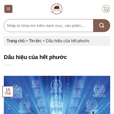
Skip
to
content
Search
for:
Trang chủ
>
Tin tức
>
Dấu hiệu của hết phước
Dấu hiệu của hết phước
15
Th8