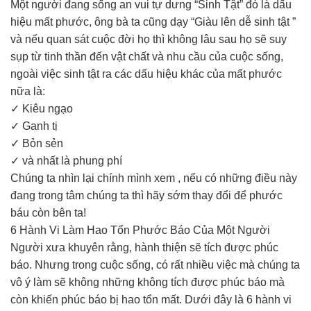
Một người đang sống an vui tự dưng “Sinh Tật” đó là dấu
hiệu mất phước, ông bà ta cũng dạy “Giàu lên dễ sinh tật ”
và nếu quan sát cuộc đời họ thì không lâu sau họ sẽ suy
sụp từ tinh thần đến vật chất và nhu cầu của cuộc sống,
ngoài việc sinh tật ra các dấu hiệu khác của mất phước
nữa là:
✓ Kiêu ngạo
✓ Ganh tị
✓ Bỏn sẻn
✓ và nhất là phung phí
Chúng ta nhìn lại chính mình xem , nếu có những điều này
đang trong tâm chúng ta thì hãy sớm thay đổi để phước
báu còn bên ta!
6 Hành Vi Làm Hao Tổn Phước Báo Của Một Người
Người xưa khuyên rằng, hành thiện sẽ tích được phúc
báo. Nhưng trong cuộc sống, có rất nhiều việc mà chúng ta
vô ý làm sẽ không những không tích được phúc báo mà
còn khiến phúc báo bị hao tổn mất. Dưới đây là 6 hành vi