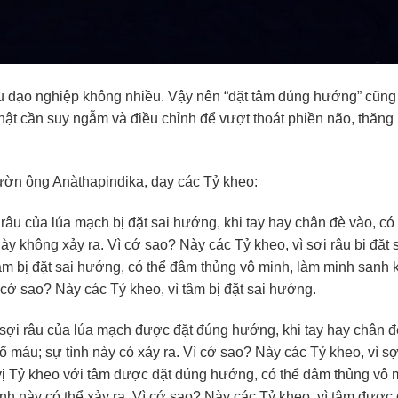
u đạo nghiệp không nhiều. Vậy nên “đặt tâm đúng hướng” cũng 
ật cần suy ngẫm và điều chỉnh để vượt thoát phiền não, thăng
 vườn ông Anàthapindika, dạy các Tỷ kheo:
 râu của lúa mạch bị đặt sai hướng, khi tay hay chân đè vào, c
ày không xảy ra. Vì cớ sao? Này các Tỷ kheo, vì sợi râu bị đặt 
âm bị đặt sai hướng, có thể đâm thủng vô minh, làm minh sanh k
 cớ sao? Này các Tỷ kheo, vì tâm bị đặt sai hướng.
y sợi râu của lúa mạch được đặt đúng hướng, khi tay hay chân đ
ổ máu; sự tình này có xảy ra. Vì cớ sao? Này các Tỷ kheo, vì sợ
ị Tỷ kheo với tâm được đặt đúng hướng, có thể đâm thủng vô 
ình này có thể xảy ra. Vì cớ sao? Này các Tỷ kheo, vì tâm được 