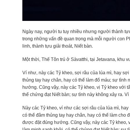
Ngày nay, người tu tuy nhiều nhưng người thành tự
trong những vấn đề quan trọng mà mỗi người con Ph
linh, thành tựu giải thoát, Niết bàn.
Một thời, Thế Tôn trú ở Sàvatthi, tại Jetavana, khu
Ví như, này các Tỷ kheo, sợi râu của lúa mì, hay sợi
thủng tay hay chân, hay có thể làm đổ máu; sự tình n
hướng. Cũng vậy, này các Tỷ kheo, vị Tỷ kheo với t
thể chứng đạt Niết bàn; sự tình này không xảy ra. Vì
Này các Tỷ kheo, ví như các sợi râu của lúa mì, ha
có thể đâm thủng tay hay chân, hay có thể làm cho đ
được đặt đúng hướng. Cũng vậy, này các Tỷ kheo, v
làm minh sanh khởi, có thể chứng đạt Niết bàn; sự t