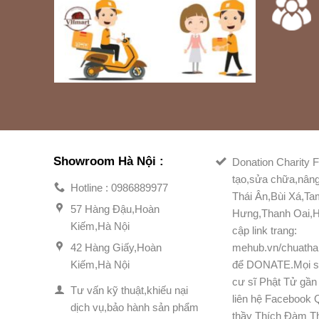
Showroom Hà Nội :
Donation Charity F
tạo,sửa chữa,nân
Hotline : 0986889977
Thái Ân,Bùi Xá,T
57 Hàng Đậu,Hoàn
Hưng,Thanh Oai,H
Kiếm,Hà Nội
cập link trang:
42 Hàng Giấy,Hoàn
mehub.vn/chuatha
Kiếm,Hà Nội
để DONATE.Mọi s
cư sĩ Phật Tử gần 
Tư vấn kỹ thuật,khiếu nại
liên hệ Facebook
dịch vụ,bảo hành sản phẩm
thầy Thích Đàm T