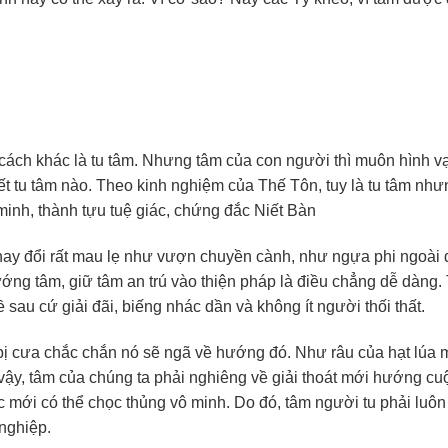
 cách khác là tu tâm. Nhưng tâm của con người thì muôn hình v
t tu tâm nào. Theo kinh nghiệm của Thế Tôn, tuy là tu tâm như
minh, thành tựu tuệ giác, chứng đắc Niết Bàn
thay đổi rất mau lẹ như vượn chuyền cành, như ngựa phi ngoài 
hướng tâm, giữ tâm an trú vào thiện pháp là điều chẳng dễ dàng
ề sau cứ giải đãi, biếng nhác dần và không ít người thối thất.
bị cưa chắc chắn nó sẽ ngã về hướng đó. Như râu của hạt lúa m
y, tâm của chúng ta phải nghiêng về giải thoát mới hướng cu
ác mới có thể chọc thủng vô minh. Do đó, tâm người tu phải luô
nghiệp.