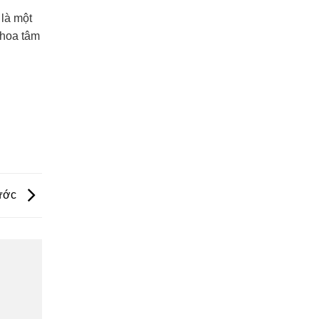
là một
 hoa tâm
hước