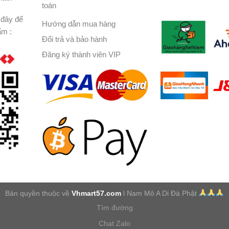
toán
đây để
Hướng dẫn mua hàng
ẩm :
Đổi trả và bảo hành
Đăng ký thành viên VIP
Bản quyền thuộc về
Vhmart57.com
l Nam Mô A Di Đà Phật
Tìm đường
Chat Zalo