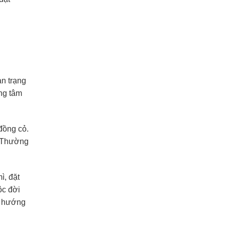
ạn trạng
ng tâm
đồng cỏ.
. Thường
ì, đặt
ộc đời
n hướng