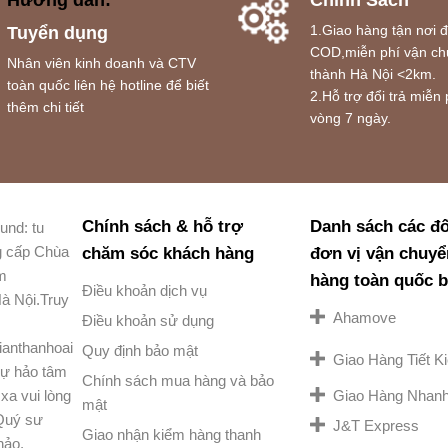
Hướng dẫn:
Chính Sách
1.Giao hàng tận nơi 
Tuyển dụng
COD,miễn phí vận ch
Nhân viên kinh doanh và CTV
thành Hà Nội <2km.
toàn quốc liên hệ hotline để biết
2.Hỗ trợ đổi trả miễn 
thêm chi tiết
vòng 7 ngày.
Chính sách & hỗ trợ
Danh sách các đố
und: tu
g cấp Chùa
chăm sóc khách hàng
đơn vị vận chuyể
am
hàng toàn quốc 
Điều khoản dịch vụ
à Nội.Truy
Ahamove
Điều khoản sử dụng
ianthanhoai
Quy định bảo mật
Giao Hàng Tiết 
ự hảo tâm
Chính sách mua hàng và bảo
Giao Hàng Nhan
xa vui lòng
mật
 Quý sư
J&T Express
Giao nhận kiểm hàng thanh
hảo.