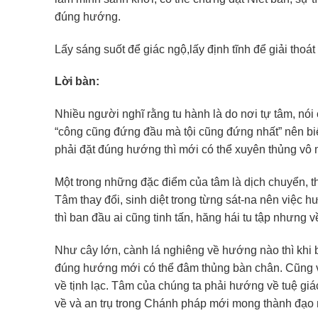
đúng hướng.
Lấy sáng suốt để giác ngộ,lấy định tĩnh để giải thoát
Lời bàn:
Nhiều người nghĩ rằng tu hành là do nơi tự tâm, nói
“công cũng đứng đầu mà tội cũng đứng nhất” nên biế
phải đặt đúng hướng thì mới có thể xuyên thủng vô 
Một trong những đặc điểm của tâm là dịch chuyển, 
Tâm thay đổi, sinh diệt trong từng sát-na nên việc 
thì ban đầu ai cũng tinh tấn, hăng hái tu tập nhưng v
Như cây lớn, cành lá nghiêng về hướng nào thì khi 
đúng hướng mới có thể đâm thủng bàn chân. Cũng vậ
về tịnh lạc. Tâm của chúng ta phải hướng về tuệ gi
về và an trụ trong Chánh pháp mới mong thành đạo 