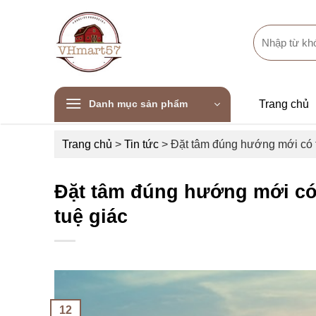
Skip
to
Search
content
for:
Danh mục sản phẩm
Trang chủ
Trang chủ
>
Tin tức
>
Đặt tâm đúng hướng mới có t
Đặt tâm đúng hướng mới có 
tuệ giác
12