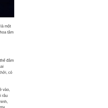
là một
 hoa tâm
ó thể đâm
sai
hởi, có
è vào,
i râu
minh,
đặt