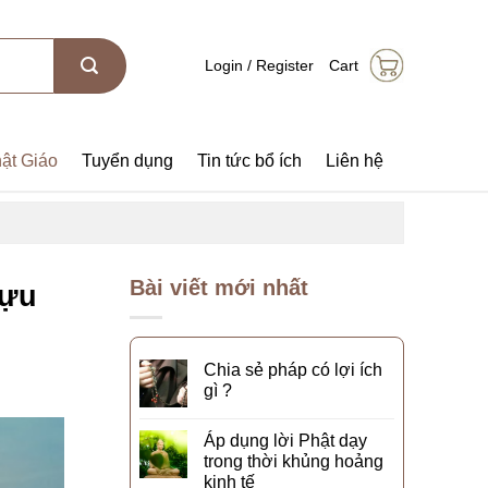
Login / Register
Cart
ật Giáo
Tuyển dụng
Tin tức bổ ích
Liên hệ
Bài viết mới nhất
tựu
Chia sẻ pháp có lợi ích
gì ?
Áp dụng lời Phật dạy
trong thời khủng hoảng
kinh tế