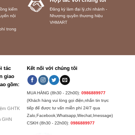
Hợp tác với chúng tôi
đồng kiểm
Đăng ký làm đại lý,chi nhánh -
uyển nội
Nhượng quyền thương hiệu
VHMART
phí trong
i tác
Kết nối với chúng tôi
n giao
bao gồm:
MUA HÀNG (8h30 - 22h00):
0986889977
(Khách hàng vui lòng gọi điện,nhắn tin trực
Kiệm GHTK
tiếp để được tư vấn miễn phí 24/7 qua
Zalo,Facebook,Whatsapp,Wechat,Imessage)
h GHN
CSKH (8h30 - 22h00):
0986889977