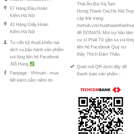
Thái Ân,Bùi Xá,Tam
57 Hàng Đậu,Hoàn
Hưng,Thanh Oai,Hà Nội.Tru
Kiếm,Hà Nội
cập link trang:
42 Hàng Giấy,Hoàn
mehub.vn/chuathaianthanhoa
Kiếm,Hà Nội
để DONATE.Mọi sự hảo tâm
cư sĩ Phật Tử gần xa vui lòn
Tư vấn kỹ thuật,khiếu nại
liên hệ Facebook Quý sư
dịch vụ,bảo hành sản phẩm
thầy Thích Đàm Thảo.
vui lòng liên hệ Facebook
:Đỗ Hùng
Quét mã QR dưới đây để
Fanpage : VHmart - mua
thanh toán sản phẩm :
tiết kiệm,sắm niềm tin