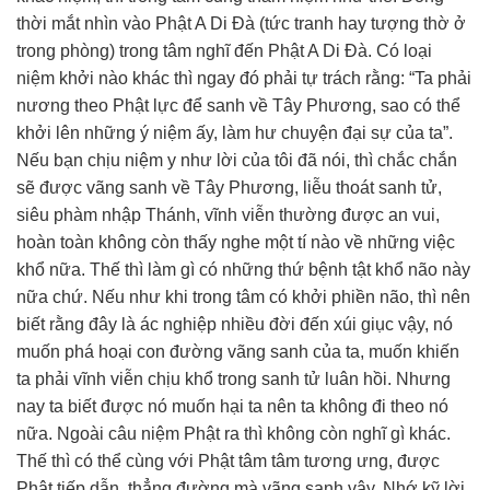
thời mắt nhìn vào Phật A Di Đà (tức tranh hay tượng thờ ở
trong phòng) trong tâm nghĩ đến Phật A Di Đà. Có loại
niệm khởi nào khác thì ngay đó phải tự trách rằng: “Ta phải
nương theo Phật lực để sanh về Tây Phương, sao có thể
khởi lên những ý niệm ấy, làm hư chuyện đại sự của ta”.
Nếu bạn chịu niệm y như lời của tôi đã nói, thì chắc chắn
sẽ được vãng sanh về Tây Phương, liễu thoát sanh tử,
siêu phàm nhập Thánh, vĩnh viễn thường được an vui,
hoàn toàn không còn thấy nghe một tí nào về những việc
khổ nữa. Thế thì làm gì có những thứ bệnh tật khổ não này
nữa chứ. Nếu như khi trong tâm có khởi phiền não, thì nên
biết rằng đây là ác nghiệp nhiều đời đến xúi giục vậy, nó
muốn phá hoại con đường vãng sanh của ta, muốn khiến
ta phải vĩnh viễn chịu khổ trong sanh tử luân hồi. Nhưng
nay ta biết được nó muốn hại ta nên ta không đi theo nó
nữa. Ngoài câu niệm Phật ra thì không còn nghĩ gì khác.
Thế thì có thể cùng với Phật tâm tâm tương ưng, được
Phật tiếp dẫn, thẳng đường mà vãng sanh vậy. Nhớ kỹ lời