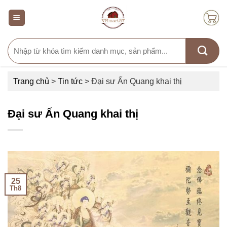
Skip
to
content
Search
for:
Trang chủ
>
Tin tức
>
Đại sư Ấn Quang khai thị
Đại sư Ấn Quang khai thị
25
Th8