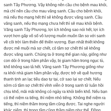
sanh Tây Phương. Vậy không nên cầu cho bệnh mau khỏi,
mà chỉ nên cầu cho mau vãng sanh. Cầu cho bệnh khỏi,
mà nếu thọ mạng hết thì sẽ không được vãng sanh. Cầu
vãng sanh, nếu thọ mạng chưa hết thì sẽ mau khỏi bệnh.
Vãng sanh Tây Phương, lợi ích không sao nói hết, lợi ích
vượt hơn gấp vô số vô lượng muôn muôn lần so với sanh
về cõi trời làm thiên đế thiên vương. Bạn nhất thiết không
được mê muội mà sợ chết, có tâm sợ chết thì sẽ không
được vãng sanh. Chúng ta ở trong thế gian này, giống như
con dòi ở trong hầm phân vậy, bị giam hãm trong ngục tù,
khổ không sao tả hết. Vãng sanh Tây Phương giống như
ra khỏi nhà giam hầm phân vậy, được trở về quê hương
thanh tịnh an lạc tiêu dao tự tại, cớ sao lại sợ chết. Nếu
sớm có tâm sợ chết thì vĩnh viễn ở trong sanh tử luân hồi
chịu khổ, mãi mãi không có ngày ra khỏi biển khổ. Nếu bạn
có thể niệm ra tiếng, thì niệm nhỏ tiếng. Không thể niệm ra
tiếng, thì niệm thầm trong tâm cũng được. Tai nghe người
khác niệm, thì trong tâm cũng thầm niệm như thế. Đồng