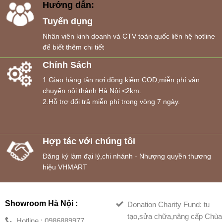
Hướng dẫn:
Tuyển dụng
Nhân viên kinh doanh và CTV toàn quốc liên hệ hotline
để biết thêm chi tiết
Chính Sách
1.Giao hàng tận nơi đồng kiểm COD,miễn phí vận
chuyển nội thành Hà Nội <2km.
2.Hỗ trợ đổi trả miễn phí trong vòng 7 ngày.
Hợp tác với chúng tôi
Đăng ký làm đại lý,chi nhánh - Nhượng quyền thương
hiệu VHMART
Showroom Hà Nội :
Donation Charity Fund: tu
tạo,sửa chữa,nâng cấp Chù
Hotline : 0986889977