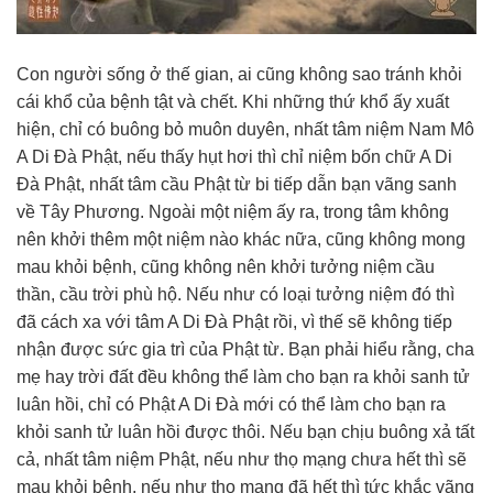
Con người sống ở thế gian, ai cũng không sao tránh khỏi
cái khổ của bệnh tật và chết. Khi những thứ khổ ấy xuất
hiện, chỉ có buông bỏ muôn duyên, nhất tâm niệm Nam Mô
A Di Đà Phật, nếu thấy hụt hơi thì chỉ niệm bốn chữ A Di
Đà Phật, nhất tâm cầu Phật từ bi tiếp dẫn bạn vãng sanh
về Tây Phương. Ngoài một niệm ấy ra, trong tâm không
nên khởi thêm một niệm nào khác nữa, cũng không mong
mau khỏi bệnh, cũng không nên khởi tưởng niệm cầu
thần, cầu trời phù hộ. Nếu như có loại tưởng niệm đó thì
đã cách xa với tâm A Di Đà Phật rồi, vì thế sẽ không tiếp
nhận được sức gia trì của Phật từ. Bạn phải hiểu rằng, cha
mẹ hay trời đất đều không thể làm cho bạn ra khỏi sanh tử
luân hồi, chỉ có Phật A Di Đà mới có thể làm cho bạn ra
khỏi sanh tử luân hồi được thôi. Nếu bạn chịu buông xả tất
cả, nhất tâm niệm Phật, nếu như thọ mạng chưa hết thì sẽ
mau khỏi bệnh, nếu như thọ mạng đã hết thì tức khắc vãng