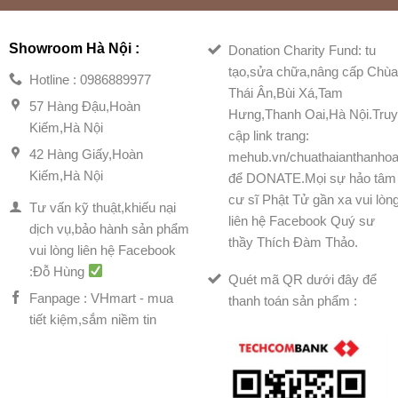
Showroom Hà Nội :
Donation Charity Fund: tu
tạo,sửa chữa,nâng cấp Chù
Hotline : 0986889977
Thái Ân,Bùi Xá,Tam
57 Hàng Đậu,Hoàn
Hưng,Thanh Oai,Hà Nội.Tru
Kiếm,Hà Nội
cập link trang:
42 Hàng Giấy,Hoàn
mehub.vn/chuathaianthanhoa
Kiếm,Hà Nội
để DONATE.Mọi sự hảo tâm
cư sĩ Phật Tử gần xa vui lòn
Tư vấn kỹ thuật,khiếu nại
liên hệ Facebook Quý sư
dịch vụ,bảo hành sản phẩm
thầy Thích Đàm Thảo.
vui lòng liên hệ Facebook
:Đỗ Hùng
Quét mã QR dưới đây để
Fanpage : VHmart - mua
thanh toán sản phẩm :
tiết kiệm,sắm niềm tin