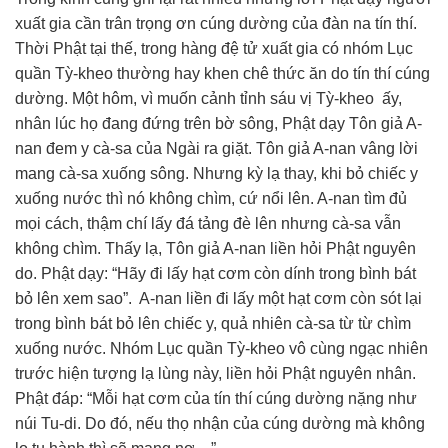
xuất gia cần trân trọng ơn cúng dường của đàn na tín thí.
Thời Phật tại thế, trong hàng đệ tử xuất gia có nhóm Lục
quần Tỳ-kheo thường hay khen chê thức ăn do tín thí cúng
dường. Một hôm, vì muốn cảnh tỉnh sáu vị Tỳ-kheo ấy,
nhân lúc họ đang đứng trên bờ sông, Phật dạy Tôn giả A-
nan đem y cà-sa của Ngài ra giặt. Tôn giả A-nan vâng lời
mang cà-sa xuống sông. Nhưng kỳ lạ thay, khi bỏ chiếc y
xuống nước thì nó không chìm, cứ nổi lên. A-nan tìm đủ
mọi cách, thậm chí lấy đá tảng đè lên nhưng cà-sa vẫn
không chìm. Thấy lạ, Tôn giả A-nan liền hỏi Phật nguyên
do. Phật dạy: “Hãy đi lấy hạt cơm còn dính trong bình bát
bỏ lên xem sao”. A-nan liền đi lấy một hạt cơm còn sót lại
trong bình bát bỏ lên chiếc y, quả nhiên cà-sa từ từ chìm
xuống nước. Nhóm Lục quần Tỳ-kheo vô cùng ngạc nhiên
trước hiện tượng lạ lùng này, liền hỏi Phật nguyên nhân.
Phật đáp: “Mỗi hạt cơm của tín thí cúng dường nặng như
núi Tu-di. Do đó, nếu thọ nhận của cúng dường mà không