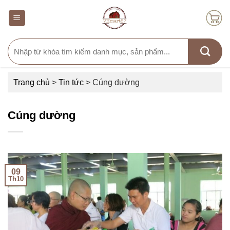
Skip
to
content
Search
for:
Trang chủ
>
Tin tức
>
Cúng dường
Cúng dường
09
Th10