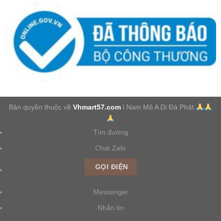
Bản quyền thuộc về
Vhmart57.com
l Nam Mô A Di Đà Phật
Tìm đường
Chat Zalo
GỌI ĐIỆN
Messenger
Nhắn tin