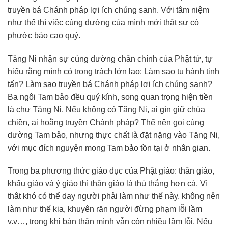
truyền bá Chánh pháp lợi ích chúng sanh. Với tâm niệm
như thế thì việc cúng dường của mình mới thật sự có
phước báo cao quý.
Tăng Ni nhận sự cúng dường chân chính của Phật tử, tự
hiểu rằng mình có trọng trách lớn lao: Làm sao tu hành tinh
tấn? Làm sao truyền bá Chánh pháp lợi ích chúng sanh?
Ba ngôi Tam bảo đều quý kính, song quan trọng hiện tiền
là chư Tăng Ni. Nếu không có Tăng Ni, ai gìn giữ chùa
chiền, ai hoằng truyền Chánh pháp? Thế nên gọi cúng
dường Tam bảo, nhưng thực chất là đặt nặng vào Tăng Ni,
với mục đích nguyện mong Tam bảo tồn tại ở nhân gian.
Trong ba phương thức giáo dục của Phật giáo: thân giáo,
khẩu giáo và ý giáo thì thân giáo là thù thắng hơn cả. Vì
thật khó có thể dạy người phải làm như thế này, không nên
làm như thế kia, khuyên răn người đừng phạm lỗi lầm
v.v…, trong khi bản thân mình vẫn còn nhiều lầm lỗi. Nếu