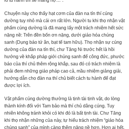
lo tu hành thì sẽ mang nợ…”.
Chuyện này cho thấy hạt cơm của đàn na tín thí cúng
dường tuy nhỏ mà cái ơn rất lớn. Người tu khi thọ nhận vật
phẩm cúng dường là đã mang lấy một trách nhiệm hết sức
nặng nề: Trên đền bốn ơn nặng, dưới giáo hóa chúng
sanh (Dụng báo tứ ân, bạt tế tam hữu). Thọ nhận sự cúng
dường của đàn na tín thí, chư Tăng Ni trước hết là hồi
hướng về khắp pháp giới chúng sanh để công đức, phước
báo của thí chủ thêm rộng khắp, sau đó có trách nhiệm là
phải đem những giáo pháp cao cả, mầu nhiệm giảng giải,
hướng dẫn cho đàn na thí chủ biết cách tu hành để đạt
được lợi ích.
Vật phẩm cúng dường thường là tịnh tài tịnh vật, do lòng
thành kính đối với Tam bảo mà thí chủ dâng cúng. Tuy
nhiên không tránh khỏi có khi đó là bất tịnh tài. Chư Tăng
khi thọ nhận những của này, tự hiểu trách nhiệm “giáo hóa
chúng sanh” của mình càng thêm nặng nề hơn. Hơn ai hết,