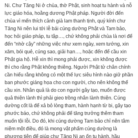
Ni. Chư Tăng Ni ở chùa, thờ Phật, sinh hoạt tu hành và nỗ
lực giáo hóa, hoằng dương Phật pháp. Người đời đến
chùa vì mến thích cảnh già lam thanh tịnh, quý kính chư
Tăng Ni nên lui tới lễ bái cúng dường Phật và Tam bảo,
học hỏi giáo pháp, tu tập…, chứ không phải chùa là nơi để
đến “nhờ cậy” những việc như xem ngày, xem tướng, xin
xăm, bói quẻ, cúng sao, giải hạn…, hoặc đến để cầu xin
Phật gia hộ. Hễ xin thì mong phải được, xin không được
thì cho rằng Phật không thiêng. Người Phật tử chân chính
cần hiểu rằng không có một thế lực siêu hình nào giữ phần
ban phước giáng họa cho con người, cho nên không thể
cầu xin. Nhân quả là do con người gây tạo, muốn được
quả thiện lành thì phải gieo trồng nhân lành thiện. Cúng
dường cốt là để xả bỏ lòng tham, hành hạnh từ bi, gây tạo
phước báo, chứ không phải để tăng trưởng thêm tham
muốn tội lỗi. Do đó, khi cúng dường Tam bảo chỉ nên tâm
niệm một điều, đó là mong vật phẩm cúng dường là
phương tiện để giúp chư Tăng Ni an ổn tu hành, hầu