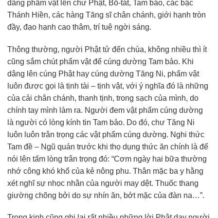
dâng phẩm vật lên chư Phật, Bồ-tát, Tam bảo, các bậc
Thánh Hiền, các hàng Tăng sĩ chân chánh, giới hạnh tròn
đầy, đạo hạnh cao thâm, trí tuệ ngời sáng.
Thông thường, người Phật tử đến chùa, không nhiều thì ít
cũng sắm chút phẩm vật để cúng dường Tam bảo. Khi
dâng lên cúng Phật hay cúng dường Tăng Ni, phẩm vật
luôn được gọi là tịnh tài – tịnh vật, với ý nghĩa đó là những
của cải chân chánh, thanh tịnh, trong sạch của mình, do
chính tay mình làm ra. Người đem vật phẩm cúng dường
là người có lòng kính tin Tam bảo. Do đó, chư Tăng Ni
luôn luôn trân trọng các vật phẩm cúng dường. Nghi thức
Tam đề – Ngũ quán trước khi thọ dụng thức ăn chính là để
nói lên tấm lòng trân trọng đó: “Cơm ngày hai bữa thường
nhớ công khó khổ của kẻ nông phu. Thân mặc ba y hằng
xét nghĩ sự nhọc nhằn của người may dệt. Thuốc thang
giường chõng bởi do sự nhín ăn, bớt mặc của đàn na…”.
Trong kinh cũng ghi lại rất nhiều những lời Phật dạy người