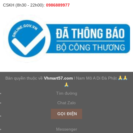
CSKH (8h30 - 22h00):
0986889977
Bản quyền thuộc về
Vhmart57.com
l Nam Mô A Di Đà Phật
Tìm đường
Chat Zalo
GỌI ĐIỆN
Messenger