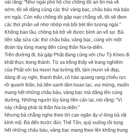
vái rằng: “Như ngài phò hộ cho chồng tôi an ổn mà về
sớm, tôi sẽ dâng cúng các thứ vàng bạc, châu báu mà báo
ơn ngài. Còn nếu chồng tôi gặp nạn chẳng về, tôi sẽ đem
các thứ phân uế nhơ nhớp mà bôi trét lên tượng ngài.”
Không bao lâu, chồng bà trở về được bình an vô sự. Bà
liền sắp sửa các thứ châu báu, vàng bạc, cùng với một
đoàn tùy tùng mang đến cúng thần Na-la-diên.
Trên đường đi, bà gặp Phật đang cùng với chư Tỳ Kheo đi
khất thực trong thành. Từ xa trông thấy vẻ trang nghiêm
của Phật với ba mươi hai tướng tốt, tám mươi vẻ đẹp,
dáng đi uy nghi, thanh thản, có hào quang rạng chiếu rực
rỡ quanh thân, bà liền sanh tâm hoan lạc, vui mừng, muốn
mang hết những châu báu, vàng bạc mà dâng lên cúng
dường. Những người tùy tùng liền cản lại, nói rằng: “Vị
này chẳng phải là thần Na-la-diên.”
Nhưng bà chẳng nghe theo lời can ngăn ấy vì lòng bà rất
kính mộ. Bà đến trước đức Thế Tôn, quỳ xuống rồi tung
hết những châu báu, vàng bạc mang theo lên không trung