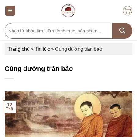
Skip
to
content
Search
for:
Trang chủ
>
Tin tức
>
Cúng dường trân bảo
Cúng dường trân bảo
12
Th8