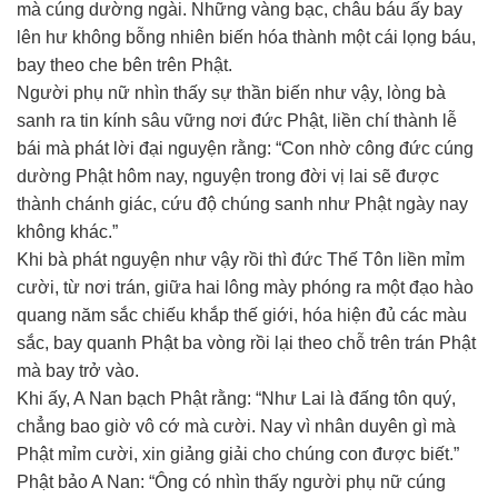
mà cúng dường ngài. Những vàng bạc, châu báu ấy bay
lên hư không bỗng nhiên biến hóa thành một cái lọng báu,
bay theo che bên trên Phật.
Người phụ nữ nhìn thấy sự thần biến như vậy, lòng bà
sanh ra tin kính sâu vững nơi đức Phật, liền chí thành lễ
bái mà phát lời đại nguyện rằng: “Con nhờ công đức cúng
dường Phật hôm nay, nguyện trong đời vị lai sẽ được
thành chánh giác, cứu độ chúng sanh như Phật ngày nay
không khác.”
Khi bà phát nguyện như vậy rồi thì đức Thế Tôn liền mỉm
cười, từ nơi trán, giữa hai lông mày phóng ra một đạo hào
quang năm sắc chiếu khắp thế giới, hóa hiện đủ các màu
sắc, bay quanh Phật ba vòng rồi lại theo chỗ trên trán Phật
mà bay trở vào.
Khi ấy, A Nan bạch Phật rằng: “Như Lai là đấng tôn quý,
chẳng bao giờ vô cớ mà cười. Nay vì nhân duyên gì mà
Phật mỉm cười, xin giảng giải cho chúng con được biết.”
Phật bảo A Nan: “Ông có nhìn thấy người phụ nữ cúng