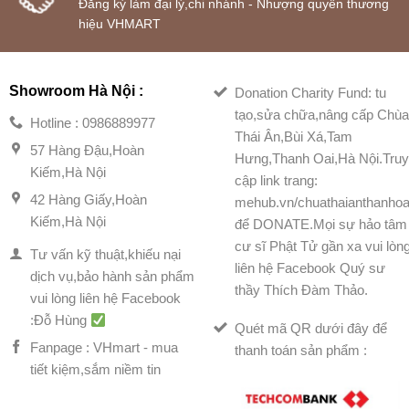
Đăng ký làm đại lý,chi nhánh - Nhượng quyền thương
hiệu VHMART
Showroom Hà Nội :
Donation Charity Fund: tu
tạo,sửa chữa,nâng cấp Chù
Hotline : 0986889977
Thái Ân,Bùi Xá,Tam
57 Hàng Đậu,Hoàn
Hưng,Thanh Oai,Hà Nội.Tru
Kiếm,Hà Nội
cập link trang:
42 Hàng Giấy,Hoàn
mehub.vn/chuathaianthanhoa
Kiếm,Hà Nội
để DONATE.Mọi sự hảo tâm
cư sĩ Phật Tử gần xa vui lòn
Tư vấn kỹ thuật,khiếu nại
liên hệ Facebook Quý sư
dịch vụ,bảo hành sản phẩm
thầy Thích Đàm Thảo.
vui lòng liên hệ Facebook
:Đỗ Hùng
Quét mã QR dưới đây để
Fanpage : VHmart - mua
thanh toán sản phẩm :
tiết kiệm,sắm niềm tin