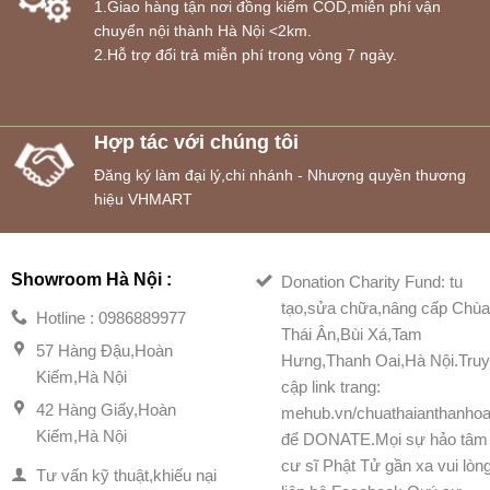
1.Giao hàng tận nơi đồng kiểm COD,miễn phí vận
chuyển nội thành Hà Nội <2km.
2.Hỗ trợ đổi trả miễn phí trong vòng 7 ngày.
Hợp tác với chúng tôi
Đăng ký làm đại lý,chi nhánh - Nhượng quyền thương
hiệu VHMART
Showroom Hà Nội :
Donation Charity Fund: tu
tạo,sửa chữa,nâng cấp Chù
Hotline : 0986889977
Thái Ân,Bùi Xá,Tam
57 Hàng Đậu,Hoàn
Hưng,Thanh Oai,Hà Nội.Tru
Kiếm,Hà Nội
cập link trang:
42 Hàng Giấy,Hoàn
mehub.vn/chuathaianthanhoa
Kiếm,Hà Nội
để DONATE.Mọi sự hảo tâm
cư sĩ Phật Tử gần xa vui lòn
Tư vấn kỹ thuật,khiếu nại