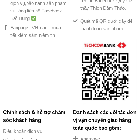
liên hệ Facebook Quý sư
dịch vụ,bảo hành sản phẩm
thầy Thích Đàm Thảo.
vui lòng liên hệ Facebook
:Đỗ Hùng
Quét mã QR dưới đây để
Fanpage : VHmart - mua
thanh toán sản phẩm :
tiết kiệm,sắm niềm tin
Chính sách & hỗ trợ chăm
Danh sách các đối tác đơn
sóc khách hàng
vị vận chuyển giao hàng
toàn quốc bao gồm:
Điều khoản dịch vụ
Ahamove