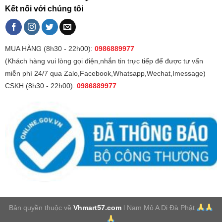
Kết nối với chúng tôi
MUA HÀNG (8h30 - 22h00):
0986889977
(Khách hàng vui lòng gọi điện,nhắn tin trực tiếp để được tư vấn
miễn phí 24/7 qua Zalo,Facebook,Whatsapp,Wechat,Imessage)
CSKH (8h30 - 22h00):
0986889977
Bản quyền thuộc về
Vhmart57.com
l Nam Mô A Di Đà Phật