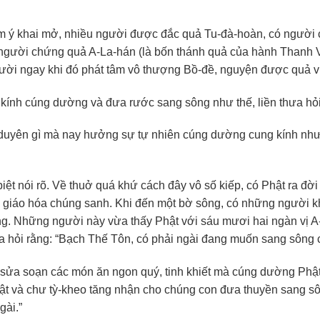
âm ý khai mở, nhiều người được đắc quả Tu-đà-hoàn, có người
gười chứng quả A-La-hán (là bốn thánh quả của hành Thanh V
gười ngay khi đó phát tâm vô thượng Bồ-đề, nguyện được quả vị
 kính cúng dường và đưa rước sang sông như thế, liền thưa hỏi
duyên gì mà nay hưởng sự tự nhiên cúng dường cung kính nh
ệt nói rõ. Về thuở quá khứ cách đây vô số kiếp, có Phật ra đời 
 giáo hóa chúng sanh. Khi đến một bờ sông, có những người 
. Những người này vừa thấy Phật với sáu mươi hai ngàn vị A
thưa hỏi rằng: “Bạch Thế Tôn, có phải ngài đang muốn sang sông
 sửa soạn các món ăn ngon quý, tinh khiết mà cúng dường Phật
Phật và chư tỳ-kheo tăng nhận cho chúng con đưa thuyền sang s
gài.”