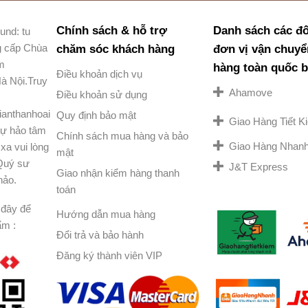
Chính sách & hỗ trợ
Danh sách các đố
und: tu
g cấp Chùa
chăm sóc khách hàng
đơn vị vận chuyể
am
hàng toàn quốc 
Điều khoản dịch vụ
à Nội.Truy
Ahamove
Điều khoản sử dụng
ianthanhoai
Quy định bảo mật
Giao Hàng Tiết 
ự hảo tâm
Chính sách mua hàng và bảo
Giao Hàng Nhan
xa vui lòng
mật
 Quý sư
J&T Express
Giao nhận kiểm hàng thanh
hảo.
toán
đây để
Hướng dẫn mua hàng
ẩm :
Đổi trả và bảo hành
Đăng ký thành viên VIP