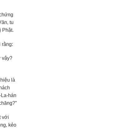
 chứng
ăn, tu
 Phật.
 rằng:
ư vậy?
hiệu là
khách
-La-hán
 chăng?”
 với
ông, kẻo