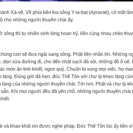
hành Xá-vệ. Về phía bên kia sông Y-la-bạt (Ajiravati), có một là
ộ cho những người thuyền chài ấy.
ờ sông thì tự nhiên sinh lòng hoan hỷ, liền cùng nhau chèo thu
chúng con sẽ đưa ngài sang sông. Phật liền nhận lời. Những n
è, dọn sửa đường đi, cho đến nhặt sạch đá sỏi, những đồ ô uế. 
 các món ăn tinh khiết, ngon quý. Chuẩn bị xong mọi việc, họ ma
 tăng. Đúng giờ đã hẹn, đức Thế Tôn với chư tỳ-kheo tăng cùn
 làng của những người thuyền chài. Tới nơi, Phật và chư tỳ-k
 sẵn. Khi mọi người đều đã yên chỗ, những người thuyền chài t
hiết.
ái và khao khát xin được nghe pháp. Đức Thế Tôn lúc ấy liền vì