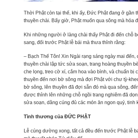
Thời Phật còn tại thế, khi ấy, Đức Phật đang ở gần t
thuyền chài. Bấy giờ, Phật muốn qua sông mà hóa đ
Khi những người ở làng chài thấy Phật đi đến chỗ b
sang, đối trước Phật lễ bái mà thưa thỉnh rằng:
– Bạch Thế Tôn! Xin Ngài rạng sáng ngày mai đến, 
thuyền chài lập tức sửa soạn, trang hoàng thuyền b
che lọng, treo cờ xí, cắm hoa vào bình, và chuẩn bị
thuyền đến nơi bờ sông mà đợi Phật với chư tỳ-kheo
bờ sông, lên thuyền đã đợi sẵn đó mà qua sông, đến
được thỉnh lên những chỗ ngồi trang nghiêm đã dọn
sửa soạn, dâng cúng đủ các món ăn ngon quý, tinh k
Tình thương của ĐỨC PHẬT
Lễ cúng dường xong, tất cả đều đến trước Phật lễ b