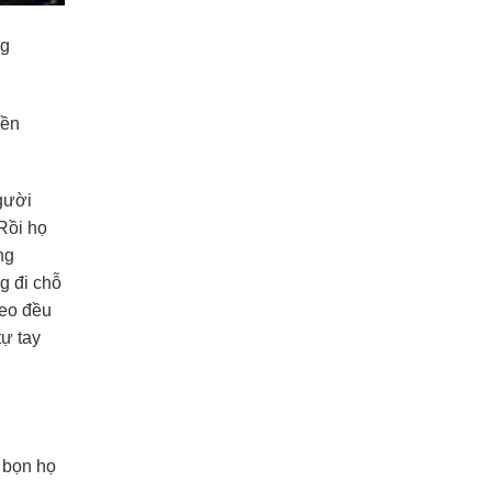
ng
yền
gười
Rồi họ
ng
g đi chỗ
heo đều
ự tay
 bọn họ