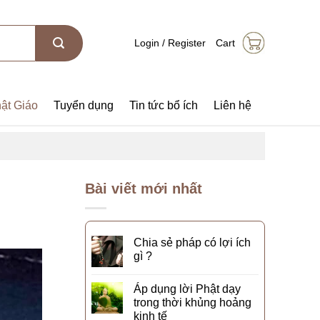
Login / Register
Cart
ật Giáo
Tuyển dụng
Tin tức bổ ích
Liên hệ
Bài viết mới nhất
Chia sẻ pháp có lợi ích
gì ?
Áp dụng lời Phật dạy
trong thời khủng hoảng
kinh tế