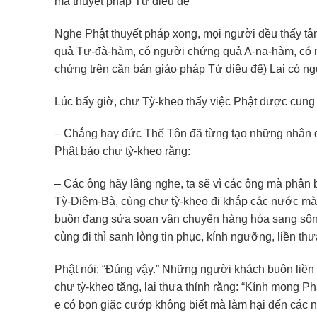
mà thuyết pháp Tứ diệu đế
Nghe Phật thuyết pháp xong, mọi người đều thấy t
quả Tư-đà-hàm, có người chứng quả A-na-hàm, có n
chứng trên căn bản giáo pháp Tứ diệu đế) Lại có n
Lúc bấy giờ, chư Tỳ-kheo thấy việc Phật được cung
– Chẳng hay đức Thế Tôn đã từng tạo những nhân 
Phật bảo chư tỳ-kheo rằng:
– Các ông hãy lắng nghe, ta sẽ vì các ông mà phân bi
Tỳ-Diêm-Bà, cùng chư tỳ-kheo đi khắp các nước mà
buôn đang sửa soạn vận chuyển hàng hóa sang sông
cùng đi thì sanh lòng tin phục, kính ngưỡng, liền 
Phật nói: “Đúng vậy.” Những người khách buôn liền
chư tỳ-kheo tăng, lại thưa thỉnh rằng: “Kính mong 
e có bọn giặc cướp không biết mà làm hại đến các n