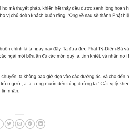
ì họ mà thuyết pháp, khiến hết thảy đều được sanh lòng hoan h
cho vị chủ đoàn khách buôn rằng: “Ông về sau sẽ thành Phật hiệ
buôn chính là ta ngày nay đây. Ta đưa đức Phật Tỳ-Diêm-Bà và
ác ngài một bữa ăn đủ các món quý lạ, tinh khiết, và nhân nơi
ưu chuyển, ta không bao giờ đọa vào các đường ác, và cho đến 
 trời người, ai ai cũng muốn đến cúng dường ta.” Các vị tỳ-khe
 tin nhận.