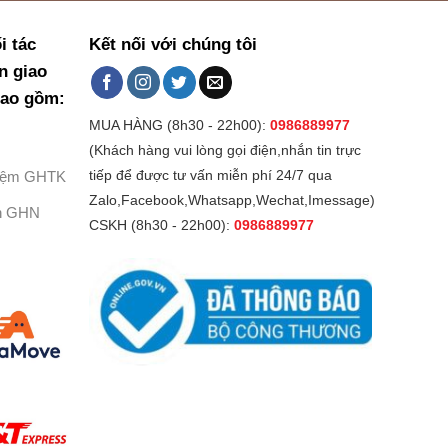
i tác
Kết nối với chúng tôi
n giao
bao gồm:
MUA HÀNG (8h30 - 22h00):
0986889977
(Khách hàng vui lòng gọi điện,nhắn tin trực
Kiệm GHTK
tiếp để được tư vấn miễn phí 24/7 qua
Zalo,Facebook,Whatsapp,Wechat,Imessage)
h GHN
CSKH (8h30 - 22h00):
0986889977