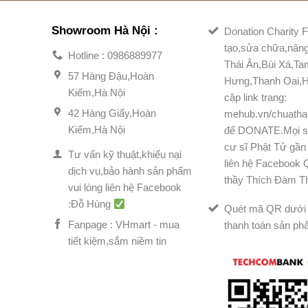
Showroom Hà Nội :
Donation Charity F
tạo,sửa chữa,nân
Hotline : 0986889977
Thái Ân,Bùi Xá,T
57 Hàng Đậu,Hoàn
Hưng,Thanh Oai,H
Kiếm,Hà Nội
cập link trang:
42 Hàng Giấy,Hoàn
mehub.vn/chuatha
Kiếm,Hà Nội
để DONATE.Mọi s
cư sĩ Phật Tử gần 
Tư vấn kỹ thuật,khiếu nại
liên hệ Facebook
dịch vụ,bảo hành sản phẩm
thầy Thích Đàm T
vui lòng liên hệ Facebook
:Đỗ Hùng
Quét mã QR dưới 
Fanpage : VHmart - mua
thanh toán sản ph
tiết kiệm,sắm niềm tin