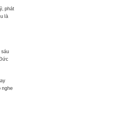
ỷ, phát
u là
 sáu
 Đức
nay
o nghe