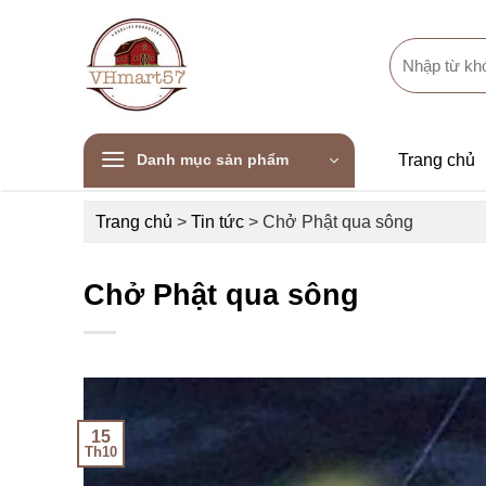
Skip
to
Search
content
for:
Danh mục sản phẩm
Trang chủ
Trang chủ
>
Tin tức
>
Chở Phật qua sông
Chở Phật qua sông
15
Th10