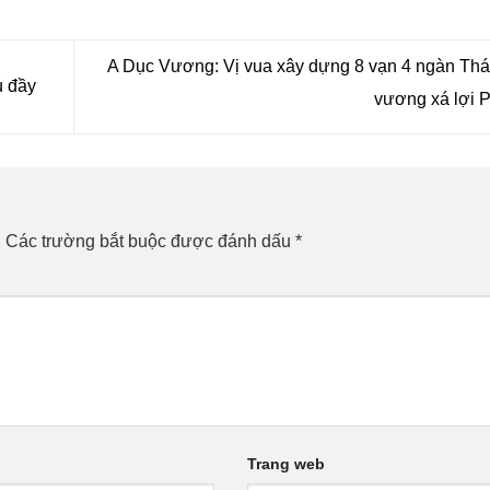
A Dục Vương: Vị vua xây dựng 8 vạn 4 ngàn Th
ủ đầy
vương xá lợi 
.
Các trường bắt buộc được đánh dấu
*
Trang web