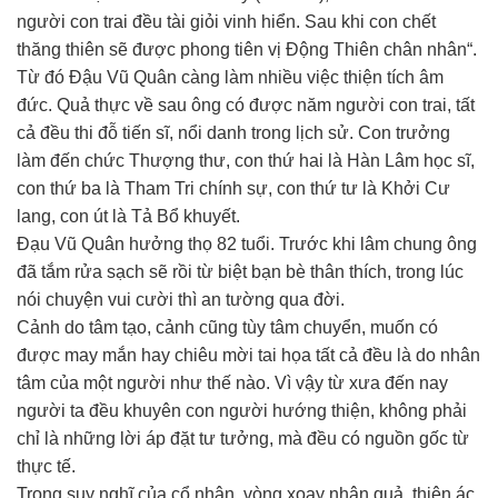
người con trai đều tài giỏi vinh hiển. Sau khi con chết
thăng thiên sẽ được phong tiên vị Động Thiên chân nhân“.
Từ đó Đậu Vũ Quân càng làm nhiều việc thiện tích âm
đức. Quả thực về sau ông có được năm người con trai, tất
cả đều thi đỗ tiến sĩ, nổi danh trong lịch sử. Con trưởng
làm đến chức Thượng thư, con thứ hai là Hàn Lâm học sĩ,
con thứ ba là Tham Tri chính sự, con thứ tư là Khởi Cư
lang, con út là Tả Bổ khuyết.
Đạu Vũ Quân hưởng thọ 82 tuổi. Trước khi lâm chung ông
đã tắm rửa sạch sẽ rồi từ biệt bạn bè thân thích, trong lúc
nói chuyện vui cười thì an tường qua đời.
Cảnh do tâm tạo, cảnh cũng tùy tâm chuyển, muốn có
được may mắn hay chiêu mời tai họa tất cả đều là do nhân
tâm của một người như thế nào. Vì vậy từ xưa đến nay
người ta đều khuyên con người hướng thiện, không phải
chỉ là những lời áp đặt tư tưởng, mà đều có nguồn gốc từ
thực tế.
Trong suy nghĩ của cổ nhân, vòng xoay nhân quả, thiện ác