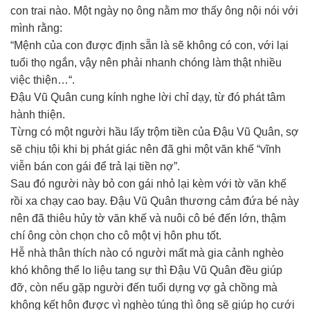
con trai nào. Một ngày nọ ông nằm mơ thấy ông nội nói với
mình rằng:
“Mệnh của con được định sẵn là sẽ không có con, với lại
tuổi thọ ngắn, vậy nên phải nhanh chóng làm thật nhiều
việc thiện…“.
Đậu Vũ Quân cung kính nghe lời chỉ dạy, từ đó phát tâm
hành thiện.
Từng có một người hầu lấy trộm tiền của Đậu Vũ Quân, sợ
sẽ chịu tội khi bị phát giác nên đã ghi một văn khế “vĩnh
viễn bán con gái để trả lại tiền nợ”.
Sau đó người này bỏ con gái nhỏ lại kèm với tờ văn khế
rồi xa chạy cao bay. Đậu Vũ Quân thương cảm đứa bé này
nên đã thiêu hủy tờ văn khế và nuôi cô bé đến lớn, thậm
chí ông còn chọn cho cô một vị hôn phu tốt.
Hễ nhà thân thích nào có người mất mà gia cảnh nghèo
khó không thể lo liệu tang sự thì Đậu Vũ Quân đều giúp
đỡ, còn nếu gặp người đến tuổi dựng vợ gả chồng mà
không kết hôn được vì nghèo túng thì ông sẽ giúp họ cưới