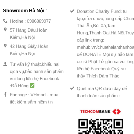
Showroom Hà Nội :
Donation Charity Fund: tu
tạo,sửa chữa,nâng cấp Chù
Hotline : 0986889977
Thái Ân,Bùi Xá,Tam
57 Hàng Đậu,Hoàn
Hưng,Thanh Oai,Hà Nội.Tru
Kiếm,Hà Nội
cập link trang:
42 Hàng Giấy,Hoàn
mehub.vn/chuathaianthanhoa
Kiếm,Hà Nội
để DONATE.Mọi sự hảo tâm
cư sĩ Phật Tử gần xa vui lòn
Tư vấn kỹ thuật,khiếu nại
liên hệ Facebook Quý sư
dịch vụ,bảo hành sản phẩm
thầy Thích Đàm Thảo.
vui lòng liên hệ Facebook
:Đỗ Hùng
Quét mã QR dưới đây để
Fanpage : VHmart - mua
thanh toán sản phẩm :
tiết kiệm,sắm niềm tin