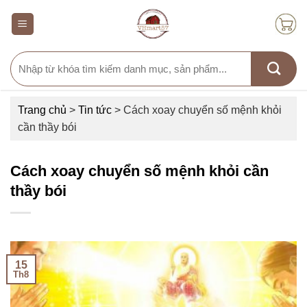
Skip
to
content
Search
for:
Trang chủ
>
Tin tức
>
Cách xoay chuyển số mệnh khỏi
cần thầy bói
Cách xoay chuyển số mệnh khỏi cần
thầy bói
15
Th8