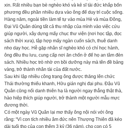
xin. Rất nhiều bạn bè nghèo khó và kẻ sĩ tài đức khắp bốn
phương đều phần nhiều dựa vào ông để duy trì cuộc sống.
Hàng năm, ngoài tiền làm tế tự vào mùa Hè và mùa Đông,
Đại Vũ Quân dùng tất cả thu nhập của mình vào việc cứu
giúp người, xây dựng mấy chục thư viện (nơi học tập, đọc
sách thời xưa), tập hợp mấy ngàn cuốn sách, thuê danh
nho dạy học. Hễ gặp nhân sĩ nghèo khó có chí học hành,
ông đều thu lưu, cung cấp nơi ăn chốn ở để họ an tâm đèn
sách. Nhiều học trò nhờ ơn bồi dưỡng này mà tên đề bảng
vàng, trở thành nhân tài của đất nước.
Sau khi lập nhiều công trạng ông được thăng lên chức
Thái thường thiểu khanh, Hữu gián nghị đại phu. Đậu Vũ
Quân cũng nổi danh thiên hạ là người ngay thẳng thật thà,
hào hiệp thích giúp người, trở thành một người mẫu mực
đương thời.
Có một ngày Vũ Quân lại mơ thấy ông nội nói với ông
rằng: “Vì con tích nhiều âm đức nên Thượng Thiên đã kéo
dài tuổi thọ của con thêm 3 kỷ (36 năm), cho con có 5