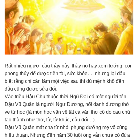
Rất nhiều người cầu thầy này, thầy nọ hay xem tướng, coi
phong thủy để được tiền tài, sức khỏe…, nhưng lại đâu
biết rằng chỉ cần làm một việc sau thì dù mệnh khổ đến
đâu cũng được sửa đổi.
Vào triều Hậu Chu thuộc thời Ngũ Đại có một người tên
Đậu Vũ Quân là người Ngư Dương, nổi danh đương thời
về từ học (là môn học vấn về tất cả văn thơ cổ do câu chữ
tạo thành như thơ, từ, từ khúc, câu đối…).
Đậu Vũ Quân mất cha từ nhỏ, phụng dưỡng mẹ vô cùng
hiếu thuận. Nhưng đến năm 30 tuổi ông vẫn chưa có đứa