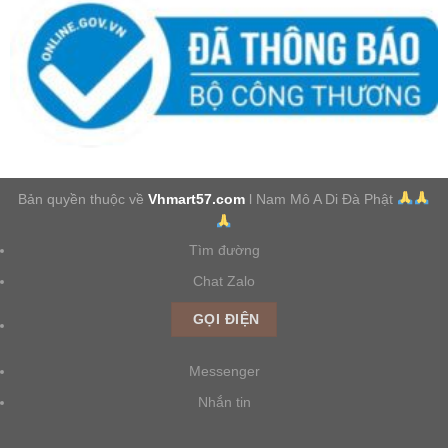
Bản quyền thuộc về
Vhmart57.com
l Nam Mô A Di Đà Phật
Tìm đường
Chat Zalo
GỌI ĐIỆN
Messenger
Nhắn tin