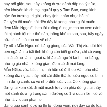
hay nổi giận, sau này không được đánh đập no tỳ nữa,
nên khuyễn khích mọi người quy y Tam Bảo, cung kinh
bậc tôn trưởng, trì giới, chay tịnh, nhẫn nhục bố thí.
Chuyện tôi muốn nói đến đây là xong, nhưng tôi muốn
đem Mẫn Ngọc đi theo tôi xuống đị ngục cho nó xem cảnh
tôi bị hành tội như thế nào, thống khổ ra sao, sau, bẩy ngày
nữa tôi sẽ thả cho nó về nhà.
Tỳ nữa Mẫn Ngọc nói bằng giọng của Vân Thị vừa dứt lời
bèn ngã lăn ra bất tỉnh không còn biết gì nữa , chỉ có vùng
tim là có hơi ấm, ngoài ra khắp cả người lạnh như băng,
nhưng gia nhân không giám đem cô đi mai táng.
Mẫn NGọc vừa bất tỉnh, linh hồn cô đi theo Vân phu nhân
xuống địa ngục, thấy một cái điện thật to, cửa ngục có binh
lính đứng canh, có vẻ như điện của vua. Cô không giám
đứng lại xem xét, đi một mạch tới viện phía đông , lại thấy
một sảnh đường trong sảnh đường có 1 vị quan lớn, có vẻ
như là vị quan phán tội.
Băng qua sảnh đường thì tới đông viện, nơi đây có đủ loại