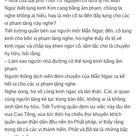
– Nhà của đại phu Thôi Tư Nguyên có đứa tỳ nữ Mẫn
Ngọc biết tụng kinh Kim cang bằng âm phạm, chúng ta
nghe không ai hiểu, hay là mời cô ta đến đây tụng cho các
vị phạm tăng này nghe?
Tiết tướng quân bèn sai người mời Mẫn Ngọc đến, cô tụng
kinh cho bốn vị phạm tăng nghe, họ nghe thấy rồi tỏ vẻ
kinh ngạc và chắp tay khen ngợi cô, tấm tắc cho là chuyện
hy hữu, hỏi rằng:
– Làm sao người nhà đường có thể tụng kinh bằng âm
phạm.
Người thông dịch viên đem chuyện của Mẫn Ngọc ra kể
hết ra cho các vị phạm tăng nghe.
Nghe xong, họ vô cùng kinh ngạc và tán thán. Các vị quan
cùng người tăng kẻ tục trong bàn tiệc, không ai là không
sinh tâm hy hữu. Tiết Tướng quân đem sự việc này tâu lên
vua Cao Tông, vua tức thời hạ chiếu thư khuyến khích
quân quan thần dân đều nên tin Phật pháp, vì thấy rằng
trong tất cả các vị thánh hiền, Phật và Bồ tát là những bậc