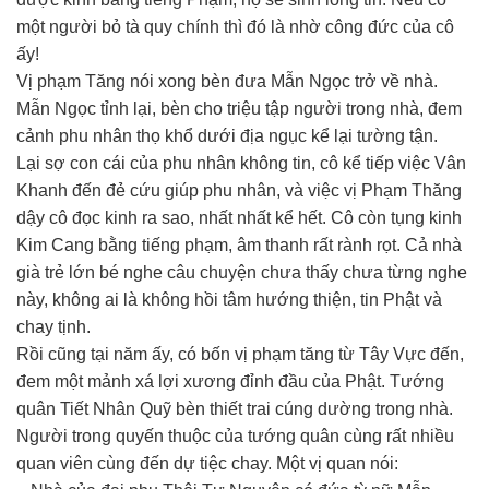
một người bỏ tà quy chính thì đó là nhờ công đức của cô
ấy!
Vị phạm Tăng nói xong bèn đưa Mẫn Ngọc trở về nhà.
Mẫn Ngọc tỉnh lại, bèn cho triệu tập người trong nhà, đem
cảnh phu nhân thọ khổ dưới địa ngục kể lại tường tận.
Lại sợ con cái của phu nhân không tin, cô kể tiếp việc Vân
Khanh đến đẻ cứu giúp phu nhân, và việc vị Phạm Thăng
dậy cô đọc kinh ra sao, nhất nhất kể hết. Cô còn tụng kinh
Kim Cang bằng tiếng phạm, âm thanh rất rành rọt. Cả nhà
già trẻ lớn bé nghe câu chuyện chưa thấy chưa từng nghe
này, không ai là không hồi tâm hướng thiện, tin Phật và
chay tịnh.
Rồi cũng tại năm ấy, có bốn vị phạm tăng từ Tây Vực đến,
đem một mảnh xá lợi xương đỉnh đầu của Phật. Tướng
quân Tiết Nhân Quỹ bèn thiết trai cúng dường trong nhà.
Người trong quyến thuộc của tướng quân cùng rất nhiều
quan viên cùng đến dự tiệc chay. Một vị quan nói: