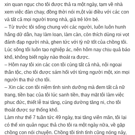
xin quan ngục cho tôi được thả ra một ngày, tạm về nhà
xem việc đàn chay, đồng thời nói m,ột vài điều với các con
và tất cả mọi người trong nhà, già trẻ lớn bé.
– Từ trước tôi sống chung với các người, luôn luôn hunh
hắng dữ dằn, hay làm loạn, làm càn, còn thích dùng roi vọt
đánh đạp người nhà, ghen tức với tỳ nữ tốt của chồng tôi.
Lúc sông tôi luôn tạo nghiệp ác, nên hôm nay chịu quả báo
khổ, không biết ngày nào thoát ra được.
– Hôm nay tôi xin các con tôi cùng tất cả nhà, nội ngoại
thân tộc, cho tôi được sám hối với từng người một, xin mọi
người tha thứ cho tôi.
– Xin các con tôi niệm tình sinh dưỡng mà đem tất cả nữ
trang, tiền bạc của tôi lúc sanh tiền, thay mặt tôi làm việc
phuc đức, thiết lễ trai tăng, cúng dường tăng ni, cho tôi
thoát được sự thống khổ.
Làm như thế 7 tuần tức 49 ngày, trai tăng viên mãn, tôi lại
có thể xin quản ngục thả cho tôi ra một ngày nữa, về gặp
chồng con nói chuyện. Chồng tôi tính tình cũng nóng nảy,