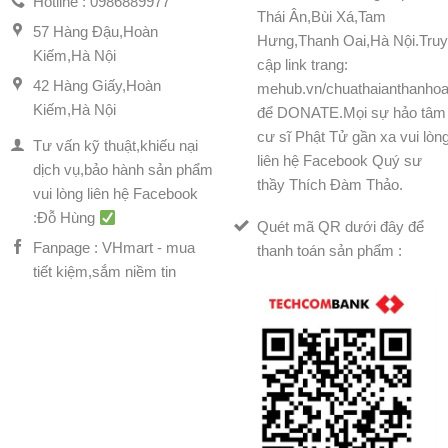
Hotline : 0986889977
Thái Ân,Bùi Xá,Tam
57 Hàng Đậu,Hoàn
Hưng,Thanh Oai,Hà Nội.Tru
Kiếm,Hà Nội
cập link trang:
42 Hàng Giấy,Hoàn
mehub.vn/chuathaianthanhoa
Kiếm,Hà Nội
để DONATE.Mọi sự hảo tâm
cư sĩ Phật Tử gần xa vui lòn
Tư vấn kỹ thuật,khiếu nại
liên hệ Facebook Quý sư
dịch vụ,bảo hành sản phẩm
thầy Thích Đàm Thảo.
vui lòng liên hệ Facebook
:Đỗ Hùng
Quét mã QR dưới đây để
Fanpage : VHmart - mua
thanh toán sản phẩm :
tiết kiệm,sắm niềm tin