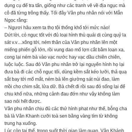
dụng cụ để tra tấn, giống như các tranh vẽ về địa ngục mà
cô đã từng trông thấy. Tối đây Vân phu nhân nói với Mẫn
Ngọc rằng:
– Ngươi hãu xem ta thọ tội thống khổ tới mức nào!
Dứt lời, có ngục tốt với đủ loại hình thù quái dị cùng quỷ la
sát v.v…xông tới, ném thân của Vân phu nhân lên một
miếng phiến gỗ lớn, rồi vung dao mổ lợn cắt bằm loạn xạ,
cong lại ném bà vào vạc nước hay vạc dầu chiên chiên,
luộc luộc. Sau đó Vân phu nhân trở lại nguyên hình họ lại
đưa bà đi các chỗ ngục tối, dùng kềm sắt kéo lưỡi, thả quạ
sắt bay tới mổ mắt, ném bà lên giường sát núi đao, làm
mồi cho chim sắt, lửa dữ. Bà chết đi rồi sau đó sống lại để
chịu khổ nữa, những cảnh đau đớn như vậy không làm
sao nói hết được.
Vân phu nhân chịu đủ các thứ hình phạt như thế, bỗng cha
bà là Vân Khanh cưỡi toà sen bằng vàng tím từ không
trung hạ xuống.
Lúc còn tại thế, trong suốt thời gian làm quan, Vân Khánh