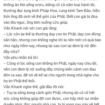
không ăn thịt uống rượu, kiêng cữ cả năm loại hành tỏi,
thường đọc tụng kinh Pháp Hoa, cung kính Tam Bảo, hiện
thời ông đã sinh về thế giới của Phật. Biết con gái bị đoạ
vào địa ngục, ông bèn xuống cứu giúp.
Vân Khanh nói với con gái rằng:
– Lúc còn tại thế ta thường dạy con tin Phật, dạy con đừng
sân hận, nhưng con không nghe lời ta nên mới có quả báo
như ngày hôm nay, nhuwg tại sao con lại đem tỳ nữ đến
đây nữa?
Vân phu nhân trả lời:
– Cũng vì lúc sống con không tin Phật, ngày nay chịu tội,
nên con đem tỳ nữ xuống đây chứng kiến cảnh con đau
đớn ra sao, để nó về kể lại cho người trong nhà nghe cho
họ tin Phật thế thôi.
Vân Khanh nghe thế, gật đầu rồi nói:
– Tuy ta sống trong cảnh giới Phật, nhưng dù có cố hết
sức cũng không giúp đỡ con được, con hãy nhờ sự nhân
duyên phúc đức người nhà con, ta hi vọng sau này sẽ hết