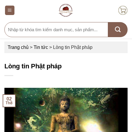
Skip
to
content
Search
for:
Trang chủ
>
Tin tức
>
Lòng tin Phật pháp
Lòng tin Phật pháp
02
Th8