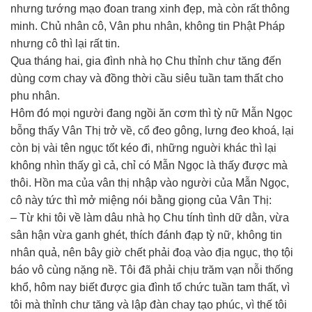
nhưng tướng mạo đoan trang xinh đẹp, mà còn rất thông
minh. Chủ nhân cô, Vân phu nhân, không tin Phật Pháp
nhưng cô thì lại rất tin.
Qua tháng hai, gia đình nhà họ Chu thỉnh chư tăng đến
dùng cơm chay và đồng thời cầu siêu tuần tam thất cho
phu nhân.
Hôm đó mọi người đang ngồi ăn cơm thì tỳ nữ Mẫn Ngọc
bỗng thấy Vân Thị trở về, cổ đeo gông, lưng đeo khoá, lại
còn bị vài tên ngục tốt kéo đi, những nguời khác thì lại
không nhìn thấy gì cả, chỉ có Mẫn Ngọc là thấy được mà
thôi. Hồn ma của vân thị nhập vào người của Mẫn Ngọc,
cô này tức thì mở miệng nói bằng giọng của Vân Thị:
– Từ khi tôi về làm dâu nhà họ Chu tính tình dữ dằn, vừa
sân hận vừa ganh ghét, thích đánh đạp tỳ nữ, không tin
nhân quả, nên bây giờ chết phải đoạ vào địa ngục, thọ tội
báo vô cùng nặng nề. Tôi đã phải chịu trăm vạn nỗi thống
khổ, hôm nay biết được gia đình tổ chức tuần tam thất, vì
tôi mà thỉnh chư tăng và lập đàn chay tạo phúc, vì thế tôi