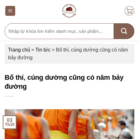
Skip
to
content
Search
for:
Trang chủ
>
Tin tức
>
Bố thí, cúng dường cũng có năm
bảy đường
Bố thí, cúng dường cũng có năm bảy
đường
03
Th10