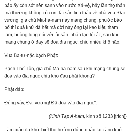
báo ấy còn sót nên sanh vào nước Xá-vệ, bảy lần thọ thân
mà thường không có con; tài sản tịch thâu về nhà vua. Đại
vương, gia chủ Ma-ha-nam nay mạng chung, phước báo
bố thí quá khứ đã hết mà đời này ông lại keo kiệt, tham
lam, buông lung đối với tài sản, nhân tạo tội ác, sau khi
mạng chung ở đây sẽ đọa địa ngục, chịu nhiều khổ não.
Vua Ba-tư-nặc bạch Phật:
Bạch Thế Tôn, gia chủ Ma-ha-nam sau khi mạng chung sẽ
đọa vào địa ngục chịu khổ đau phải không?
Phật đáp:
Đúng vậy, Đại vương! Đã đọa vào địa ngục”.
(Kinh Tạp A-hàm
, kinh số 1233 [trích])
Làm giàu đã khó, biết thọ hưởng đúng pháp lại càng khó