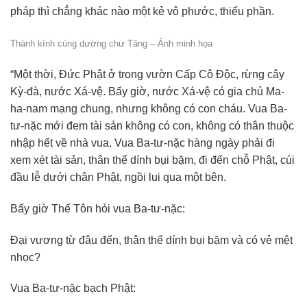
pháp thì chẳng khác nào một kẻ vô phước, thiểu phần.
Thành kính cúng dường chư Tăng – Ảnh minh họa
“Một thời, Đức Phật ở trong vườn Cấp Cô Độc, rừng cây
Kỳ-đà, nước Xá-vệ. Bấy giờ, nước Xá-vệ có gia chủ Ma-
ha-nam mạng chung, nhưng không có con cháu. Vua Ba-
tư-nặc mới đem tài sản không có con, không có thân thuộc
nhập hết về nhà vua. Vua Ba-tư-nặc hàng ngày phải đi
xem xét tài sản, thân thể dính bụi bặm, đi đến chỗ Phật, cúi
đầu lễ dưới chân Phật, ngồi lui qua một bên.
Bấy giờ Thế Tôn hỏi vua Ba-tư-nặc:
Đại vương từ đâu đến, thân thể dính bụi bặm và có vẻ mệt
nhọc?
Vua Ba-tư-nặc bạch Phật: