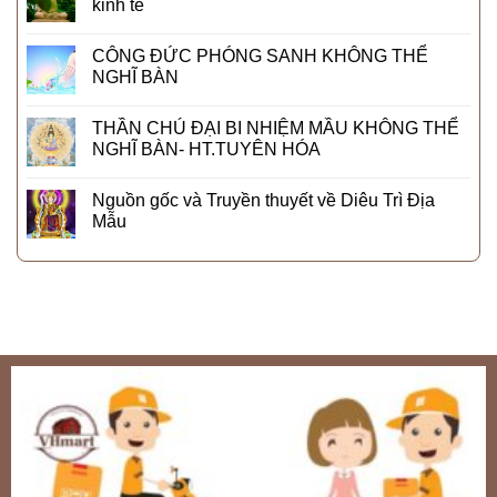
kinh tế
CÔNG ĐỨC PHÓNG SANH KHÔNG THỂ
NGHĨ BÀN
THẦN CHÚ ĐẠI BI NHIỆM MẦU KHÔNG THỂ
NGHĨ BÀN- HT.TUYÊN HÓA
Nguồn gốc và Truyền thuyết về Diêu Trì Địa
Mẫu