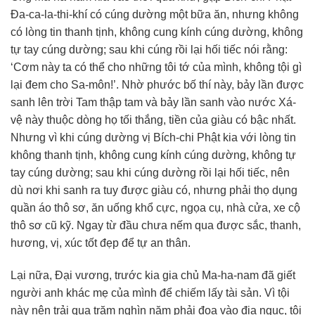
Đa-ca-la-thi-khí có cúng dường một bữa ăn, nhưng không
có lòng tin thanh tịnh, không cung kính cúng dường, không
tự tay cúng dường; sau khi cúng rồi lại hối tiếc nói rằng:
‘Cơm này ta có thể cho những tôi tớ của mình, không tội gì
lại đem cho Sa-môn!’. Nhờ phước bố thí này, bảy lần được
sanh lên trời Tam thập tam và bảy lần sanh vào nước Xá-
vệ này thuộc dòng họ tối thắng, tiền của giàu có bậc nhất.
Nhưng vì khi cúng dường vị Bích-chi Phật kia với lòng tin
không thanh tịnh, không cung kính cúng dường, không tự
tay cúng dường; sau khi cúng dường rồi lại hối tiếc, nên
dù nơi khi sanh ra tuy được giàu có, nhưng phải thọ dụng
quần áo thô sơ, ăn uống khổ cực, ngọa cụ, nhà cửa, xe cộ
thô sơ cũ kỹ. Ngay từ đầu chưa nếm qua được sắc, thanh,
hương, vị, xúc tốt đẹp để tự an thân.
Lại nữa, Đại vương, trước kia gia chủ Ma-ha-nam đã giết
người anh khác mẹ của mình để chiếm lấy tài sản. Vì tội
này nên trải qua trăm nghìn năm phải đọa vào địa ngục, tội