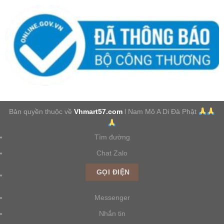
Bản quyền thuộc về
Vhmart57.com
l Nam Mô A Di Đà Phật
Tìm đường
Chat Zalo
GỌI ĐIỆN
Messenger
Nhắn tin