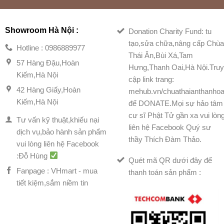
Showroom Hà Nội :
Donation Charity Fund: tu
tạo,sửa chữa,nâng cấp Chù
Hotline : 0986889977
Thái Ân,Bùi Xá,Tam
57 Hàng Đậu,Hoàn
Hưng,Thanh Oai,Hà Nội.Tru
Kiếm,Hà Nội
cập link trang:
42 Hàng Giấy,Hoàn
mehub.vn/chuathaianthanhoa
Kiếm,Hà Nội
để DONATE.Mọi sự hảo tâm
cư sĩ Phật Tử gần xa vui lòn
Tư vấn kỹ thuật,khiếu nại
liên hệ Facebook Quý sư
dịch vụ,bảo hành sản phẩm
thầy Thích Đàm Thảo.
vui lòng liên hệ Facebook
:Đỗ Hùng
Quét mã QR dưới đây để
Fanpage : VHmart - mua
thanh toán sản phẩm :
tiết kiệm,sắm niềm tin