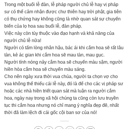
Trong một buổi lễ đàn, lễ pháp người chủ lễ hay vị pháp
sư có thể cảm nhận được chư thiên hay trời phật, gia tiên
có thụ chứng hay không cũng là nhờ quan sát sự chuyển
biến của lọ hoa sau buổi lễ, đàn pháp.
Việc này còn tùy thuộc vào đạo hạnh và khả năng của
người chủ lễ nữa!
Người có tấm lòng nhân hậu, bác ái khi cắm hoa sẽ rất lâu
tàn, kẻ ác gian khi cắm hoa sẽ mau tàn, mau gục.
Người tính nóng nảy cắm hoa sẽ chuyển màu sậm, người
hiền hòa cắm hoa sẽ chuyển màu sáng.
Cho nên ngày xưa thời vua chúa, người ta chọn vợ cho
vua không thể thiếu cái lễ này, đó là để cho các vị pháp sư
hoặc các nhà hiền triết quan sát mà luận ra người cắm
hoa, ngày nay trong xã hội chúng ta cũng còn lưu truyền
tục thi cắm hoa nhưng nó chỉ mang ý nghĩa đẹp đẽ, nhất
thời đã làm lệch đi cái gốc cội ban sơ của nó!