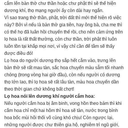
cắm lên bàn thờ chư thần hoặc chư phật thì sẽ thể hiện
dương khí, thọ mạng người ấy còn dài hay ngắn.
Vì sao trang thờ thần, phật, trời đất thì mới thể hiện rõ việc
này? Bởi vì nếu là bàn thờ gia tiên, hay ông bà, cha mẹ thì
có thể họ đã luân hồi chuyển thế rồi, cho nên cảm ứng trên
lọ hoa là rất thất thường, còn chư thần, trời phật thì luôn
luôn tồn tại khắp mọi nơi, vì vậy chỉ cần để tâm sẽ thấy
được điều đó!
Lọ hoa do người dương thọ sắp hết cắm vào, trưng lên
bàn thờ sẽ rất mau tàn, sắc hoa chuyển màu sẫm tối nhanh
chóng (trong vòng hai giờ đầu), còn nếu người có dương
thọ lớn lao, thì lọ hoa sẽ rất lâu tàn, màu hoa chuyển dần
theo thời gian chứ không bất chợt!
Lọ hoa nói lên dương khí người cắm hoa:
Nếu người cắm hoa bị âm binh, vong hồn theo bám thì khi
cắm hoa chỉ một hai hôm thì hoa sẽ tàn, nước trong bình
hoa bốc mùi hôi thối vô cùng khó chịu! Còn ngược lại,
những người được chư thiên gia hộ, nghiêm trì ngũ giới,