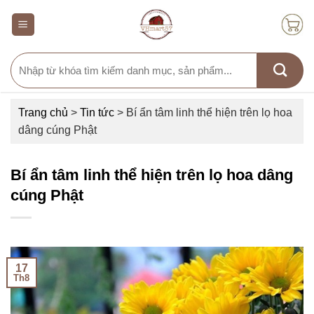
Skip
to
content
Search
for:
Trang chủ
>
Tin tức
>
Bí ẩn tâm linh thể hiện trên lọ hoa
dâng cúng Phật
Bí ẩn tâm linh thể hiện trên lọ hoa dâng
cúng Phật
17
Th8