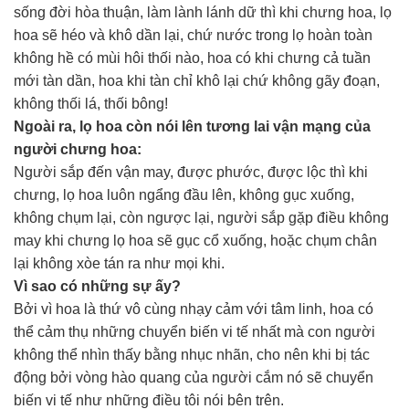
sống đời hòa thuận, làm lành lánh dữ thì khi chưng hoa, lọ
hoa sẽ héo và khô dần lại, chứ nước trong lọ hoàn toàn
không hề có mùi hôi thối nào, hoa có khi chưng cả tuần
mới tàn dần, hoa khi tàn chỉ khô lại chứ không gãy đoạn,
không thối lá, thối bông!
Ngoài ra, lọ hoa còn nói lên tương lai vận mạng của
người chưng hoa:
Người sắp đến vận may, được phước, được lộc thì khi
chưng, lọ hoa luôn ngẩng đầu lên, không gục xuống,
không chụm lại, còn ngược lại, người sắp gặp điều không
may khi chưng lọ hoa sẽ gục cổ xuống, hoặc chụm chân
lại không xòe tán ra như mọi khi.
Vì sao có những sự ấy?
Bởi vì hoa là thứ vô cùng nhạy cảm với tâm linh, hoa có
thể cảm thụ những chuyển biến vi tế nhất mà con người
không thể nhìn thấy bằng nhục nhãn, cho nên khi bị tác
động bởi vòng hào quang của người cắm nó sẽ chuyển
biến vi tế như những điều tôi nói bên trên.