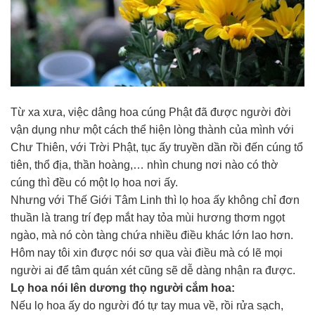
Từ xa xưa, việc dâng hoa cúng Phật đã được người đời
vận dụng như một cách thể hiện lòng thành của mình với
Chư Thiên, với Trời Phật, tục ấy truyền dần rồi đến cúng tổ
tiên, thổ địa, thần hoàng,… nhìn chung nơi nào có thờ
cúng thì đều có một lọ hoa nơi ấy.
Nhưng với Thế Giới Tâm Linh thì lọ hoa ấy không chỉ đơn
thuần là trang trí đẹp mắt hay tỏa mùi hương thơm ngọt
ngào, mà nó còn tàng chứa nhiều điều khác lớn lao hơn.
Hôm nay tôi xin được nói sơ qua vài điều mà có lẽ mọi
người ai để tâm quán xét cũng sẽ dễ dàng nhận ra được.
Lọ hoa nói lên dương thọ người cắm hoa:
Nếu lọ hoa ấy do người đó tự tay mua về, rồi rửa sạch,