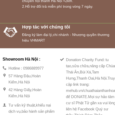
chuyển nội thành Hà Nội <2km.
2.Hỗ trợ đổi trả miễn phí trong vòng 7 ngày.
Hợp tác với chúng tôi
Đăng ký làm đại lý,chi nhánh - Nhượng quyền thương
hiệu VHMART
Showroom Hà Nội :
Donation Charity Fund: tu
tạo,sửa chữa,nâng cấp Chù
Hotline : 0986889977
Thái Ân,Bùi Xá,Tam
57 Hàng Đậu,Hoàn
Hưng,Thanh Oai,Hà Nội.Tru
Kiếm,Hà Nội
cập link trang:
42 Hàng Giấy,Hoàn
mehub.vn/chuathaianthanhoa
Kiếm,Hà Nội
để DONATE.Mọi sự hảo tâm
cư sĩ Phật Tử gần xa vui lòn
Tư vấn kỹ thuật,khiếu nại
liên hệ Facebook Quý sư
dịch vụ,bảo hành sản phẩm