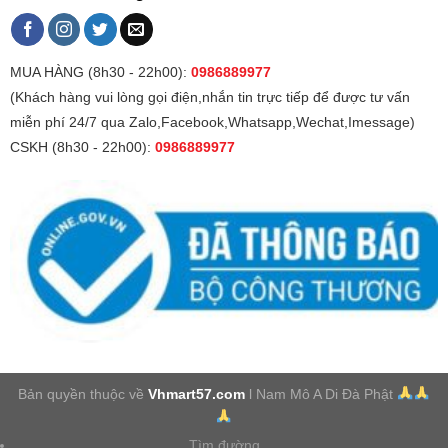
MUA HÀNG (8h30 - 22h00):
0986889977
(Khách hàng vui lòng gọi điện,nhắn tin trực tiếp để được tư vấn
miễn phí 24/7 qua Zalo,Facebook,Whatsapp,Wechat,Imessage)
CSKH (8h30 - 22h00):
0986889977
Bản quyền thuộc về
Vhmart57.com
l Nam Mô A Di Đà Phật
Tìm đường