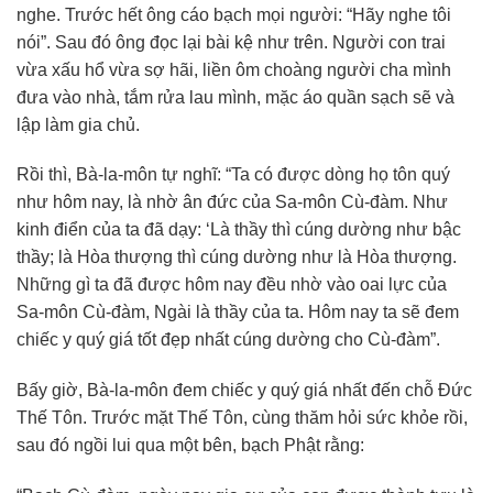
nghe. Trước hết ông cáo bạch mọi người: “Hãy nghe tôi
nói”. Sau đó ông đọc lại bài kệ như trên. Người con trai
vừa xấu hổ vừa sợ hãi, liền ôm choàng người cha mình
đưa vào nhà, tắm rửa lau mình, mặc áo quần sạch sẽ và
lập làm gia chủ.
Rồi thì, Bà-la-môn tự nghĩ: “Ta có được dòng họ tôn quý
như hôm nay, là nhờ ân đức của Sa-môn Cù-đàm. Như
kinh điển của ta đã dạy: ‘Là thầy thì cúng dường như bậc
thầy; là Hòa thượng thì cúng dường như là Hòa thượng.
Những gì ta đã được hôm nay đều nhờ vào oai lực của
Sa-môn Cù-đàm, Ngài là thầy của ta. Hôm nay ta sẽ đem
chiếc y quý giá tốt đẹp nhất cúng dường cho Cù-đàm”.
Bấy giờ, Bà-la-môn đem chiếc y quý giá nhất đến chỗ Đức
Thế Tôn. Trước mặt Thế Tôn, cùng thăm hỏi sức khỏe rồi,
sau đó ngồi lui qua một bên, bạch Phật rằng: