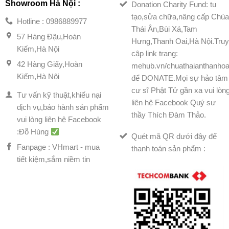
Showroom Hà Nội :
Donation Charity Fund: tu
tạo,sửa chữa,nâng cấp Chù
Hotline : 0986889977
Thái Ân,Bùi Xá,Tam
57 Hàng Đậu,Hoàn
Hưng,Thanh Oai,Hà Nội.Tru
Kiếm,Hà Nội
cập link trang:
42 Hàng Giấy,Hoàn
mehub.vn/chuathaianthanhoa
Kiếm,Hà Nội
để DONATE.Mọi sự hảo tâm
cư sĩ Phật Tử gần xa vui lòn
Tư vấn kỹ thuật,khiếu nại
liên hệ Facebook Quý sư
dịch vụ,bảo hành sản phẩm
thầy Thích Đàm Thảo.
vui lòng liên hệ Facebook
:Đỗ Hùng
Quét mã QR dưới đây để
Fanpage : VHmart - mua
thanh toán sản phẩm :
tiết kiệm,sắm niềm tin