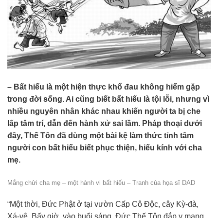
– Bất hiếu là một hiện thực khổ đau không hiếm gặp
trong đời sống. Ai cũng biết bất hiếu là tội lỗi, nhưng vì
nhiều nguyên nhân khác nhau khiến người ta bị che
lấp tâm trí, dẫn đến hành xử sai lầm. Pháp thoại dưới
đây, Thế Tôn đã dùng một bài kệ làm thức tỉnh tâm
người con bất hiếu biết phục thiện, hiếu kính với cha
mẹ.
Mắng chửi cha mẹ – một hành vi bất hiếu – Tranh của họa sĩ DAD
“Một thời, Đức Phật ở tại vườn Cấp Cô Độc, cây Kỳ-đà,
Xá-vệ. Bấy giờ, vào buổi sáng, Đức Thế Tôn đắp y mang