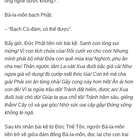
ông nghe được không?”.
Bà-la-môn bạch Phật:
– “Bạch Cù-đàm, có thể được”.
Bấy giờ, Đức Phật liền nói bài kệ:
Sanh con lòng vui
mừng/ Vì con tích chứa của/ Rồi cưới vợ cho con/ Nhưng
mình phải bỏ nhà/ Đứa con quê mùa kia/ Nghịch, phụ ân
cha mẹ/ Thân người, tâm La-sát/ Xua đuổi bậc già cả/ Như
ngựa già vô dụng/ Bị cướp mất thóc lúa/ Con trẻ mà cha
già/ Phải xin ăn từng nhà/ Gậy cong này hơn hết/ Ân ái hơn
con đẻ/ Vì ta ngừa trâu dữ/ Tránh đất hiểm, được an/ Xua
đuổi loài chó dữ/ Giúp ta qua chỗ tối/ Tránh hầm sâu, giếng
thẳm/ Cây cỏ và gai góc/ Nhờ sức oai cây gậy/ Đứng vững
không té ngã.
Sau khi nhận bài kệ từ Đức Thế Tôn, người Bà-la-môn
liền trở về giữa đám đông Bà-la-môn, đọc lại cho con trai