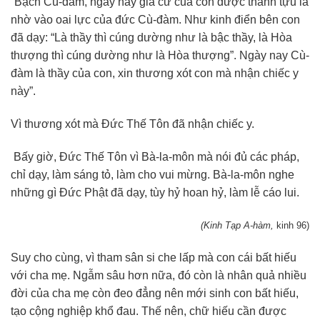
“Bạch Cù-đàm, ngày nay gia cư của con được thành tựu là
nhờ vào oai lực của đức Cù-đàm. Như kinh điển bên con
đã dạy: “Là thầy thì cúng dường như là bậc thầy, là Hòa
thượng thì cúng dường như là Hòa thượng”. Ngày nay Cù-
đàm là thầy của con, xin thương xót con mà nhận chiếc y
này”.
Vì thương xót mà Đức Thế Tôn đã nhận chiếc y.
Bấy giờ, Đức Thế Tôn vì Bà-la-môn mà nói đủ các pháp,
chỉ dạy, làm sáng tỏ, làm cho vui mừng. Bà-la-môn nghe
những gì Đức Phật đã dạy, tùy hỷ hoan hỷ, làm lễ cáo lui.
(Kinh Tạp A-hàm,
kinh 96)
Suy cho cùng, vì tham sân si che lấp mà con cái bất hiếu
với cha mẹ. Ngẫm sâu hơn nữa, đó còn là nhân quả nhiều
đời của cha mẹ còn đeo đẳng nên mới sinh con bất hiếu,
tạo cộng nghiệp khổ đau. Thế nên, chữ hiếu cần được