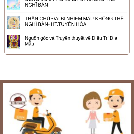
NGHĨ BÀN
THẦN CHÚ ĐẠI BI NHIỆM MẦU KHÔNG THỂ
NGHĨ BÀN- HT.TUYÊN HÓA
Nguồn gốc và Truyền thuyết về Diêu Trì Địa
Mẫu