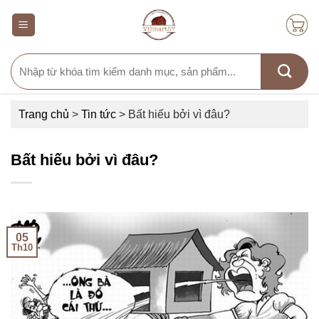
Skip
to
content
Search
for:
Trang chủ
>
Tin tức
>
Bất hiếu bởi vì đâu?
Bất hiếu bởi vì đâu?
05
Th10