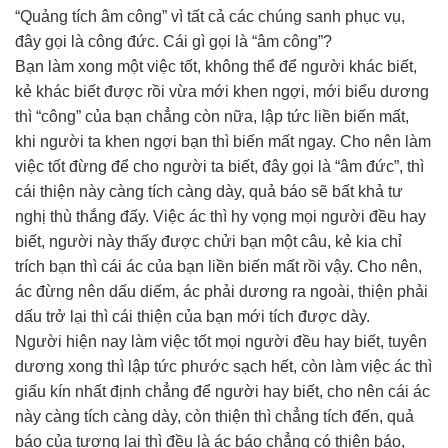
“Quảng tích âm công” vì tất cả các chúng sanh phục vụ,
đây gọi là công đức. Cái gì gọi là “âm công”?
Bạn làm xong một việc tốt, không thể để người khác biết,
kẻ khác biết được rồi vừa mới khen ngợi, mới biểu dương
thì “công” của bạn chẳng còn nữa, lập tức liền biến mất,
khi người ta khen ngợi bạn thì biến mất ngay. Cho nên làm
việc tốt đừng để cho người ta biết, đây gọi là “âm đức”, thì
cái thiện này càng tích càng dày, quả báo sẽ bất khả tư
nghị thù thắng đấy. Việc ác thì hy vọng mọi người đều hay
biết, người này thấy được chửi bạn một câu, kẻ kia chỉ
trích bạn thì cái ác của bạn liền biến mất rồi vậy. Cho nên,
ác đừng nên dấu diếm, ác phải dương ra ngoài, thiện phải
dấu trở lại thì cái thiện của bạn mới tích được dày.
Người hiện nay làm việc tốt mọi người đều hay biết, tuyên
dương xong thì lập tức phước sạch hết, còn làm việc ác thì
giấu kín nhất định chẳng để người hay biết, cho nên cái ác
này càng tích càng dày, còn thiện thì chẳng tích đến, quả
báo của tương lai thì đều là ác báo chẳng có thiện báo,