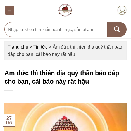
Skip
to
content
Search
for:
Trang chủ
>
Tin tức
>
Âm đức thì thiên địa quỷ thần báo
đáp cho bạn, cái báo này rất hậu
Âm đức thì thiên địa quỷ thần báo đáp
cho bạn, cái báo này rất hậu
27
Th8