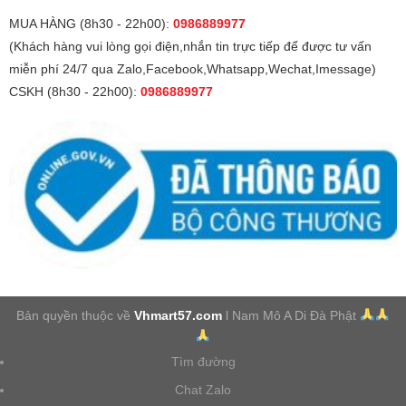
MUA HÀNG (8h30 - 22h00):
0986889977
(Khách hàng vui lòng gọi điện,nhắn tin trực tiếp để được tư vấn
miễn phí 24/7 qua Zalo,Facebook,Whatsapp,Wechat,Imessage)
CSKH (8h30 - 22h00):
0986889977
Bản quyền thuộc về
Vhmart57.com
l Nam Mô A Di Đà Phật
Tìm đường
Chat Zalo