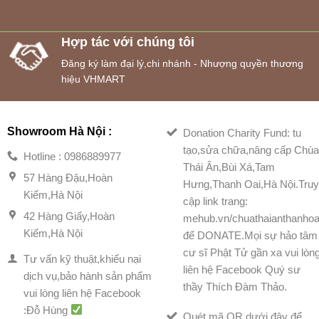
Hợp tác với chúng tôi
Đăng ký làm đại lý,chi nhánh - Nhượng quyền thương
hiệu VHMART
Showroom Hà Nội :
Donation Charity Fund: tu
tạo,sửa chữa,nâng cấp Chù
Hotline : 0986889977
Thái Ân,Bùi Xá,Tam
57 Hàng Đậu,Hoàn
Hưng,Thanh Oai,Hà Nội.Tru
Kiếm,Hà Nội
cập link trang:
42 Hàng Giấy,Hoàn
mehub.vn/chuathaianthanhoa
Kiếm,Hà Nội
để DONATE.Mọi sự hảo tâm
cư sĩ Phật Tử gần xa vui lòn
Tư vấn kỹ thuật,khiếu nại
liên hệ Facebook Quý sư
dịch vụ,bảo hành sản phẩm
thầy Thích Đàm Thảo.
vui lòng liên hệ Facebook
:Đỗ Hùng
Quét mã QR dưới đây để