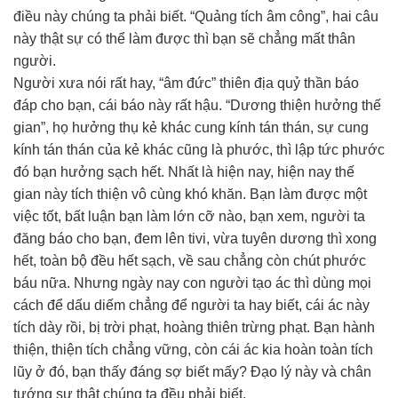
điều này chúng ta phải biết. “Quảng tích âm công”, hai câu
này thật sự có thể làm được thì bạn sẽ chẳng mất thân
người.
Người xưa nói rất hay, “âm đức” thiên địa quỷ thần báo
đáp cho bạn, cái báo này rất hậu. “Dương thiện hưởng thế
gian”, họ hưởng thụ kẻ khác cung kính tán thán, sự cung
kính tán thán của kẻ khác cũng là phước, thì lập tức phước
đó bạn hưởng sạch hết. Nhất là hiện nay, hiện nay thế
gian này tích thiện vô cùng khó khăn. Bạn làm được một
việc tốt, bất luận bạn làm lớn cỡ nào, bạn xem, người ta
đăng báo cho bạn, đem lên tivi, vừa tuyên dương thì xong
hết, toàn bộ đều hết sạch, về sau chẳng còn chút phước
báu nữa. Nhưng ngày nay con người tạo ác thì dùng mọi
cách để dấu diếm chẳng để người ta hay biết, cái ác này
tích dày rồi, bị trời phạt, hoàng thiên trừng phạt. Bạn hành
thiện, thiện tích chẳng vững, còn cái ác kia hoàn toàn tích
lũy ở đó, bạn thấy đáng sợ biết mấy? Đạo lý này và chân
tướng sự thật chúng ta đều phải biết.