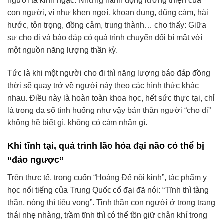
người ta kinh ngạc. Những hành động lương thiện của
con người, ví như khen ngợi, khoan dung, dũng cảm, hài
hước, tôn trọng, đồng cảm, trung thành… cho thấy: Giữa
sự cho đi và báo đáp có quá trình chuyển đổi bí mật với
một nguồn năng lượng thần kỳ.
Tức là khi một người cho đi thì năng lượng báo đáp đồng
thời sẽ quay trở về người này theo các hình thức khác
nhau. Điều này là hoàn toàn khoa học, hết sức thực tại, chỉ
là trong đa số tình huống như vậy bản thân người “cho đi”
không hề biết gì, không có cảm nhận gì.
Khi tĩnh tại, quá trình lão hóa đại não có thể bị
“đảo ngược”
Trên thực tế, trong cuốn “Hoàng Đế nội kinh”, tác phẩm y
học nổi tiếng của Trung Quốc cổ đại đã nói: “Tĩnh thì tàng
thần, nóng thì tiêu vong”. Tinh thần con người ở trong trạng
thái nhẹ nhàng, trầm tĩnh thì có thể tồn giữ chân khí trong