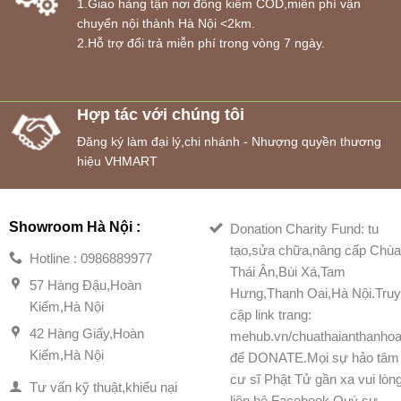
1.Giao hàng tận nơi đồng kiểm COD,miễn phí vận
chuyển nội thành Hà Nội <2km.
2.Hỗ trợ đổi trả miễn phí trong vòng 7 ngày.
Hợp tác với chúng tôi
Đăng ký làm đại lý,chi nhánh - Nhượng quyền thương
hiệu VHMART
Showroom Hà Nội :
Donation Charity Fund: tu
tạo,sửa chữa,nâng cấp Chù
Hotline : 0986889977
Thái Ân,Bùi Xá,Tam
57 Hàng Đậu,Hoàn
Hưng,Thanh Oai,Hà Nội.Tru
Kiếm,Hà Nội
cập link trang:
42 Hàng Giấy,Hoàn
mehub.vn/chuathaianthanhoa
Kiếm,Hà Nội
để DONATE.Mọi sự hảo tâm
cư sĩ Phật Tử gần xa vui lòn
Tư vấn kỹ thuật,khiếu nại
liên hệ Facebook Quý sư