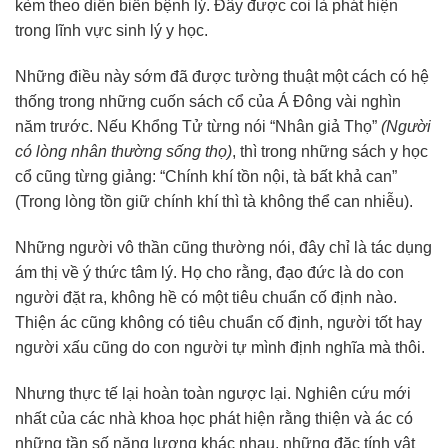
kèm theo diễn biến bệnh lý. Đây được coi là phát hiện
trong lĩnh vực sinh lý y học.
Những điều này sớm đã được tường thuật một cách có hệ
thống trong những cuốn sách cổ của Á Đông vài nghìn
năm trước. Nếu Khổng Tử từng nói “Nhân giả Thọ”
(Người
có lòng nhân thường sống thọ)
, thì trong những sách y học
cổ cũng từng giảng: “Chính khí tồn nội, tà bất khả can”
(Trong lòng tồn giữ chính khí thì tà không thể can nhiễu).
Những người vô thần cũng thường nói, đây chỉ là tác dụng
ám thị về ý thức tâm lý. Họ cho rằng, đạo đức là do con
người đặt ra, không hề có một tiêu chuẩn cố định nào.
Thiện ác cũng không có tiêu chuẩn cố định, người tốt hay
người xấu cũng do con người tự mình định nghĩa mà thôi.
Nhưng thực tế lại hoàn toàn ngược lại. Nghiên cứu mới
nhất của các nhà khoa học phát hiện rằng thiện và ác có
những tần số năng lượng khác nhau, những đặc tính vật