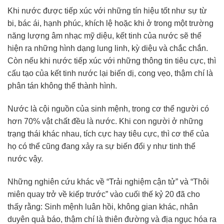
Khi nước được tiếp xúc với những tín hiệu tốt như sự từ
bi, bác ái, hạnh phúc, khích lệ hoặc khi ở trong một trường
năng lượng âm nhạc mỹ diệu, kết tinh của nước sẽ thể
hiện ra những hình dạng lung linh, kỳ diệu và chắc chắn.
Còn nếu khi nước tiếp xúc với những thông tin tiêu cực, thì
cấu tạo của kết tinh nước lại biến dị, cong vẹo, thậm chí là
phân tán không thể thành hình.
Nước là cội nguồn của sinh mệnh, trong cơ thể người có
hơn 70% vật chất đều là nước. Khi con người ở những
trạng thái khác nhau, tích cực hay tiêu cực, thì cơ thể của
họ có thể cũng đang xảy ra sự biến đổi y như tinh thể
nước vậy.
Những nghiên cứu khác về “Trải nghiệm cận tử” và “Thôi
miên quay trở về kiếp trước” vào cuối thế kỷ 20 đã cho
thấy rằng: Sinh mệnh luân hồi, không gian khác, nhân
duyên quả báo, thậm chí là thiên đường và địa ngục hóa ra