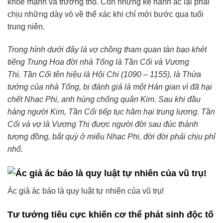
khỏe mạnh và trường thọ. Còn những kẻ hành ác lại phải
chịu những dày vò về thể xác khi chỉ mới bước qua tuổi
trung niên.
Trong hình dưới đây là vợ chồng tham quan tàn bạo khét
tiếng Trung Hoa đời nhà Tống là Tần Cối và Vương
Thị. Tần Cối tên hiệu là Hội Chi (1090 – 1155), là Thừa
tướng của nhà Tống, bị đánh giá là một Hán gian vì đã hại
chết Nhạc Phi, anh hùng chống quân Kim. Sau khi đầu
hàng người Kim, Tần Cối tiếp tục hãm hại trung lương. Tần
Cối và vợ là Vương Thị được người đời sau đúc thành
tượng đồng, bắt quỳ ở miếu Nhạc Phi, đời đời phải chịu phỉ
nhổ.
Ác giả ác báo là quy luật tự nhiên của vũ trụ!
Tư tưởng tiêu cực khiến cơ thể phát sinh độc tố