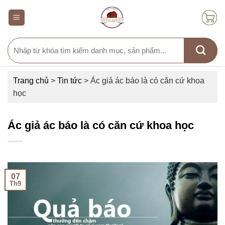
Skip
to
content
Search
for:
Trang chủ
>
Tin tức
>
Ác giả ác báo là có căn cứ khoa
học
Ác giả ác báo là có căn cứ khoa học
07
Th9