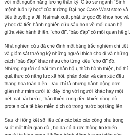
với một nguồn năng lượng thần kỳ. Giáo sư ngành “Sinh
mệnh luân lý học” của trường Đại học Case West store và
tiểu thuyết gia Jill Naimak xuất phát từ góc độ khoa học và
y học đã tiến hành nghiên cứu sâu hơn về mối quan hệ
giữa việc hành thiện, “cho đi”, “báo đáp” có mối quan hệ gì.
Nhà nghiên cứu đã chế định một bảng trắc nghiệm chi tiết
và giám sát trường kỳ những người thích cho đi và những
cách “báo đáp” khác nhau cho từng kiểu “cho đi” đó.
Những người có trái tim nhân hậu, thích hành thiện, bố thí
quả thực có năng lực xã hội, phán đoán và cảm xúc đều
thăng hoa toàn diện. Dẫu chỉ là những hành động đơn
giản như mỉm cười từ đáy lòng với người khác hay một
nét mặt hài hước, thân thiện cũng đều khiến nồng độ
protein của tế bào miễn dịch có trong nước bọt tăng lên.
Sau khi tổng kết số liệu của các báo cáo công phu trong
suốt một thời gian dài, họ đã có được thông tin khiến