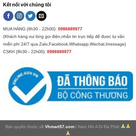
Kết nối với chúng tôi
MUA HÀNG (8h30 - 22h00):
0986889977
(Khách hàng vui lòng gọi điện,nhắn tin trực tiếp để được tư vấn
miễn phí 24/7 qua Zalo,Facebook,Whatsapp,Wechat,Imessage)
CSKH (8h30 - 22h00):
0986889977
Bản quyền thuộc về
Vhmart57.com
l Nam Mô A Di Đà Phật