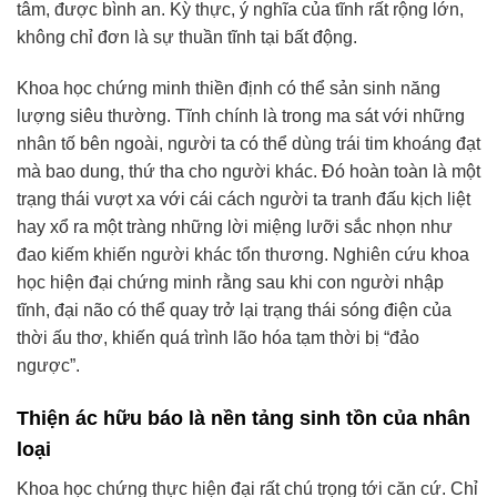
tâm, được bình an. Kỳ thực, ý nghĩa của tĩnh rất rộng lớn,
không chỉ đơn là sự thuần tĩnh tại bất động.
Khoa học chứng minh thiền định có thể sản sinh năng
lượng siêu thường. Tĩnh chính là trong ma sát với những
nhân tố bên ngoài, người ta có thể dùng trái tim khoáng đạt
mà bao dung, thứ tha cho người khác. Đó hoàn toàn là một
trạng thái vượt xa với cái cách người ta tranh đấu kịch liệt
hay xổ ra một tràng những lời miệng lưỡi sắc nhọn như
đao kiếm khiến người khác tổn thương. Nghiên cứu khoa
học hiện đại chứng minh rằng sau khi con người nhập
tĩnh, đại não có thể quay trở lại trạng thái sóng điện của
thời ấu thơ, khiến quá trình lão hóa tạm thời bị “đảo
ngược”.
Thiện ác hữu báo là nền tảng sinh tồn của nhân
loại
Khoa học chứng thực hiện đại rất chú trọng tới căn cứ. Chỉ