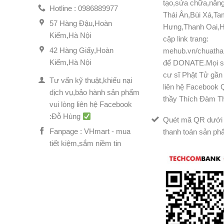
tạo,sửa chữa,nân
Hotline : 0986889977
Thái Ân,Bùi Xá,T
57 Hàng Đậu,Hoàn
Hưng,Thanh Oai,H
Kiếm,Hà Nội
cập link trang:
42 Hàng Giấy,Hoàn
mehub.vn/chuatha
Kiếm,Hà Nội
để DONATE.Mọi s
cư sĩ Phật Tử gần 
Tư vấn kỹ thuật,khiếu nại
liên hệ Facebook
dịch vụ,bảo hành sản phẩm
thầy Thích Đàm T
vui lòng liên hệ Facebook
:Đỗ Hùng
Quét mã QR dưới 
Fanpage : VHmart - mua
thanh toán sản ph
tiết kiệm,sắm niềm tin