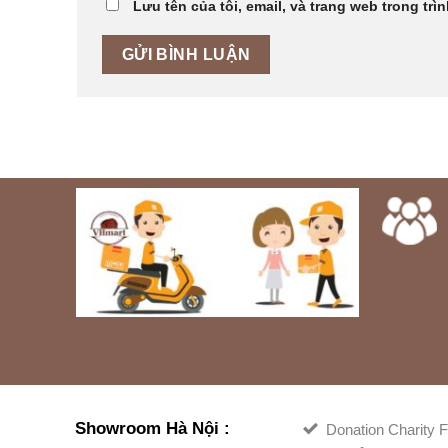
Lưu tên của tôi, email, và trang web trong trìn
Showroom Hà Nội :
Donation Charity F