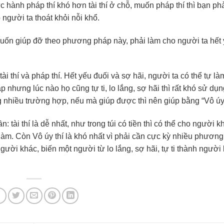
 hành pháp thí khó hơn tài thí ở chỗ, muốn pháp thí thì bạn ph
gười ta thoát khỏi nỗi khổ.
 Muốn giúp đỡ theo phương pháp này, phải làm cho người ta hết
i thí và pháp thí. Hết yếu đuối và sợ hãi, người ta có thể tự là
 nhưng lúc nào họ cũng tự ti, lo lắng, sợ hãi thì rất khó sử d
g nhiều trường hợp, nếu mà giúp được thì nên giúp bằng “Vô úy 
 tài thí là dễ nhất, như trong túi có tiền thì có thể cho người k
àm. Còn Vô úy thí là khó nhất vì phải cần cực kỳ nhiều phương 
gười khác, biến một người từ lo lắng, sợ hãi, tự ti thành người