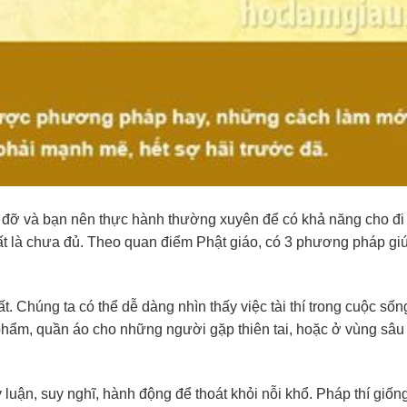
p đỡ và bạn nên thực hành thường xuyên để có khả năng cho đi
chất là chưa đủ. Theo quan điểm Phật giáo, có 3 phương pháp gi
hất. Chúng ta có thể dễ dàng nhìn thấy việc tài thí trong cuộc số
c phẩm, quần áo cho những người gặp thiên tai, hoặc ở vùng sâu
luận, suy nghĩ, hành động để thoát khỏi nỗi khổ. Pháp thí giốn