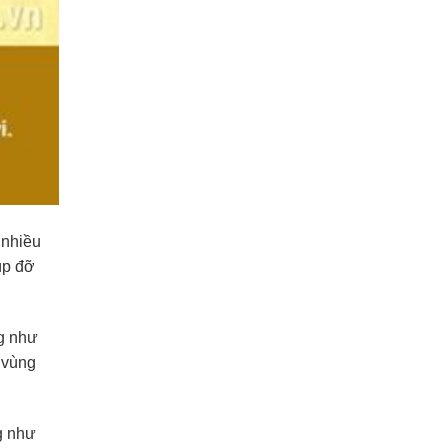
 nhiều
úp đỡ
ng như
 vùng
g như