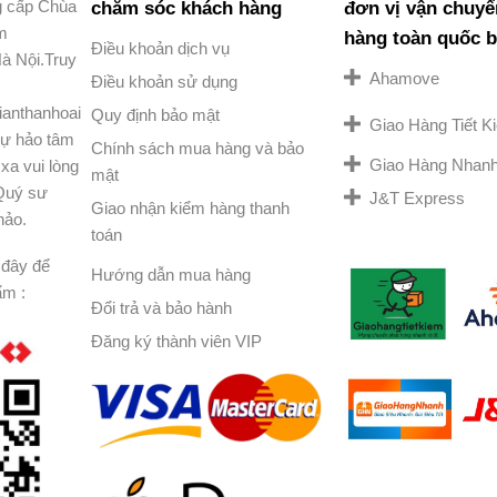
g cấp Chùa
chăm sóc khách hàng
đơn vị vận chuyể
am
hàng toàn quốc 
Điều khoản dịch vụ
à Nội.Truy
Ahamove
Điều khoản sử dụng
ianthanhoai
Quy định bảo mật
Giao Hàng Tiết 
ự hảo tâm
Chính sách mua hàng và bảo
Giao Hàng Nhan
xa vui lòng
mật
 Quý sư
J&T Express
Giao nhận kiểm hàng thanh
hảo.
toán
đây để
Hướng dẫn mua hàng
ẩm :
Đổi trả và bảo hành
Đăng ký thành viên VIP