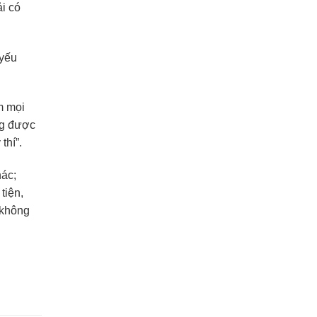
ải có
 yếu
m mọi
ụng được
thí”.
hác;
tiện,
 không