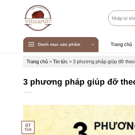
Skip
to
Search
content
for:
Danh mục sản phẩm
Trang chủ
Trang chủ
>
Tin tức
>
3 phương pháp giúp đỡ theo
3 phương pháp giúp đỡ the
07
Th9