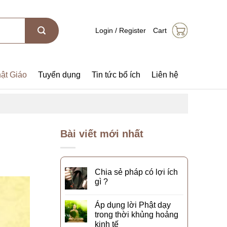
Login / Register
Cart
ật Giáo
Tuyển dụng
Tin tức bổ ích
Liên hệ
Bài viết mới nhất
Chia sẻ pháp có lợi ích
gì ?
Áp dụng lời Phật dạy
trong thời khủng hoảng
kinh tế