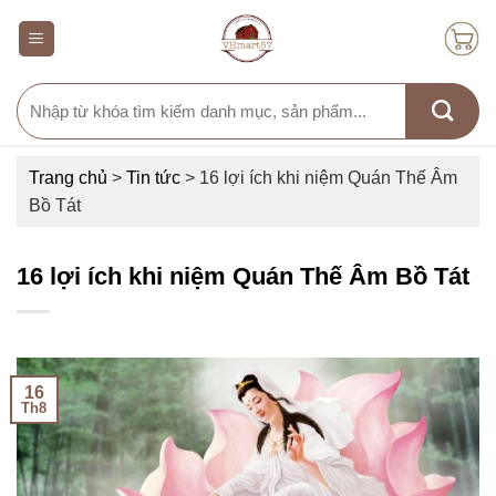
Skip
to
content
Search
for:
Trang chủ
>
Tin tức
>
16 lợi ích khi niệm Quán Thế Âm
Bồ Tát
16 lợi ích khi niệm Quán Thế Âm Bồ Tát
16
Th8