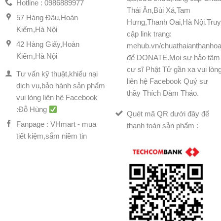
Hotline : 0986889977
Thái Ân,Bùi Xá,Tam
57 Hàng Đậu,Hoàn
Hưng,Thanh Oai,Hà Nội.Tru
Kiếm,Hà Nội
cập link trang:
42 Hàng Giấy,Hoàn
mehub.vn/chuathaianthanhoa
Kiếm,Hà Nội
để DONATE.Mọi sự hảo tâm
cư sĩ Phật Tử gần xa vui lòn
Tư vấn kỹ thuật,khiếu nại
liên hệ Facebook Quý sư
dịch vụ,bảo hành sản phẩm
thầy Thích Đàm Thảo.
vui lòng liên hệ Facebook
:Đỗ Hùng
Quét mã QR dưới đây để
Fanpage : VHmart - mua
thanh toán sản phẩm :
tiết kiệm,sắm niềm tin