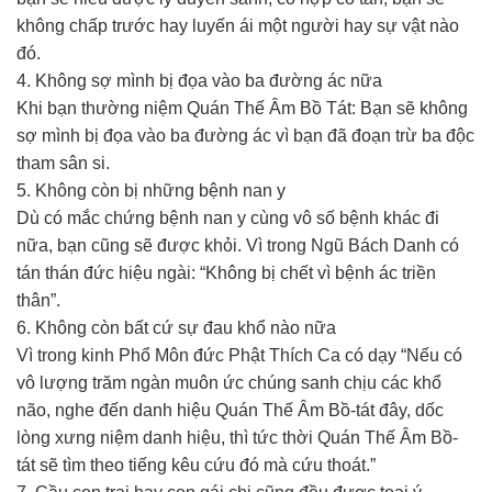
không chấp trước hay luyến ái một người hay sự vật nào
đó.
4. Không sợ mình bị đọa vào ba đường ác nữa
Khi bạn thường niệm Quán Thế Âm Bồ Tát: Bạn sẽ không
sợ mình bị đọa vào ba đường ác vì bạn đã đoạn trừ ba độc
tham sân si.
5. Không còn bị những bệnh nan y
Dù có mắc chứng bệnh nan y cùng vô số bệnh khác đi
nữa, bạn cũng sẽ được khỏi. Vì trong Ngũ Bách Danh có
tán thán đức hiệu ngài: “Không bị chết vì bệnh ác triền
thân”.
6. Không còn bất cứ sự đau khổ nào nữa
Vì trong kinh Phổ Môn đức Phật Thích Ca có dạy “Nếu có
vô lượng trăm ngàn muôn ức chúng sanh chịu các khổ
não, nghe đến danh hiệu Quán Thế Âm Bồ-tát đây, dốc
lòng xưng niệm danh hiệu, thì tức thời Quán Thế Âm Bồ-
tát sẽ tìm theo tiếng kêu cứu đó mà cứu thoát.”