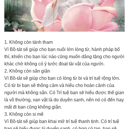
1. Không còn tánh tham
Vì Bồ-tát sẽ giúp cho bạn nuôi lớn lòng từ, hành pháp bố
thí, khiến cho bạn lúc nào cũng muốn dâng tặng cho người
khác chớ không có ý tước đoạt tài vật của người.
2. Không còn sân giận
Vì Bồ-tát sẽ giúp cho bạn có lòng từ bi và trí tuệ rộng lớn.
Có từ bi bạn sẽ thông cảm và hiểu cho hoàn cảnh của
người mà không sân. Có Trí tuệ bạn sẽ hiểu được thế gian
là vô thường, vạn vật là do duyên sanh, nên nó có đến hay
mất đi bạn cũng không giận.
3. Không còn si mê
Vì Bồ-tát sẽ giúp bạn khai mở trí tuệ thanh tịnh. Có trí tuệ
bạn sẽ hiểu được lý duyên sanh, có hợp có tan, bạn sẽ