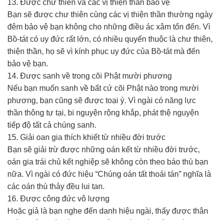
13. Được chư thiên và các vị thiện thần bảo vệ
Bạn sẽ được chư thiên cùng các vị thiện thần thường ngày
đêm bảo vệ bạn không cho những điều ác xâm tổn đến. Vì
Bồ-tát có uy đức rất lớn, có nhiều quyến thuộc là chư thiên,
thiện thần, họ sẽ vì kính phục uy đức của Bồ-tát mà đến
bảo vệ bạn.
14. Được sanh về trong cõi Phật mười phương
Nếu bạn muốn sanh về bất cứ cõi Phật nào trong mười
phương, bạn cũng sẽ được toại ý. Vì ngài có năng lực
thần thông tự tại, bi nguyện rộng khắp, phát thệ nguyện
tiếp độ tất cả chúng sanh.
15. Giải oan gia thích khiết từ nhiều đời trước
Bạn sẽ giải trừ được những oán kết từ nhiều đời trước,
oán gia trái chủ kết nghiệp sẽ không còn theo báo thù bạn
nữa. Vì ngài có đức hiệu “Chúng oán tất thoái tán” nghĩa là
các oán thù thảy đều lui tan.
16. Được công đức vô lượng
Hoặc giả là bạn nghe đến danh hiệu ngài, thấy được thân