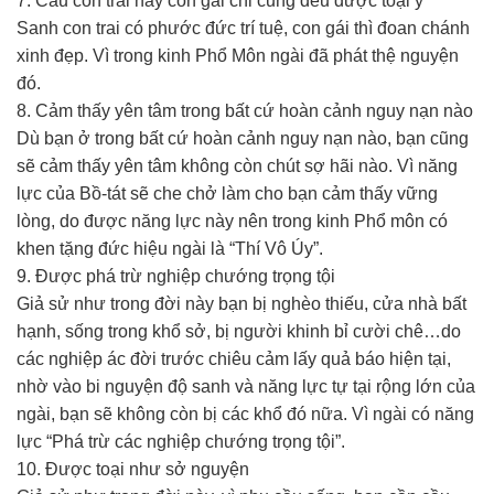
7. Cầu con trai hay con gái chi cũng đều được toại ý
Sanh con trai có phước đức trí tuệ, con gái thì đoan chánh
xinh đẹp. Vì trong kinh Phổ Môn ngài đã phát thệ nguyện
đó.
8. Cảm thấy yên tâm trong bất cứ hoàn cảnh nguy nạn nào
Dù bạn ở trong bất cứ hoàn cảnh nguy nạn nào, bạn cũng
sẽ cảm thấy yên tâm không còn chút sợ hãi nào. Vì năng
lực của Bồ-tát sẽ che chở làm cho bạn cảm thấy vững
lòng, do được năng lực này nên trong kinh Phổ môn có
khen tặng đức hiệu ngài là “Thí Vô Úy”.
9. Được phá trừ nghiệp chướng trọng tội
Giả sử như trong đời này bạn bị nghèo thiếu, cửa nhà bất
hạnh, sống trong khổ sở, bị người khinh bỉ cười chê…do
các nghiệp ác đời trước chiêu cảm lấy quả báo hiện tại,
nhờ vào bi nguyện độ sanh và năng lực tự tại rộng lớn của
ngài, bạn sẽ không còn bị các khổ đó nữa. Vì ngài có năng
lực “Phá trừ các nghiệp chướng trọng tội”.
10. Được toại như sở nguyện