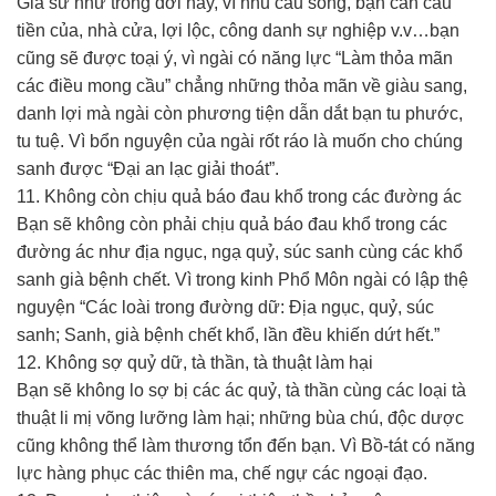
Giả sử như trong đời này, vì nhu cầu sống, bạn cần cầu
tiền của, nhà cửa, lợi lộc, công danh sự nghiệp v.v…bạn
cũng sẽ được toại ý, vì ngài có năng lực “Làm thỏa mãn
các điều mong cầu” chẳng những thỏa mãn về giàu sang,
danh lợi mà ngài còn phương tiện dẫn dắt bạn tu phước,
tu tuệ. Vì bổn nguyện của ngài rốt ráo là muốn cho chúng
sanh được “Đại an lạc giải thoát”.
11. Không còn chịu quả báo đau khổ trong các đường ác
Bạn sẽ không còn phải chịu quả báo đau khổ trong các
đường ác như địa ngục, ngạ quỷ, súc sanh cùng các khổ
sanh già bệnh chết. Vì trong kinh Phổ Môn ngài có lập thệ
nguyện “Các loài trong đường dữ: Địa ngục, quỷ, súc
sanh; Sanh, già bệnh chết khổ, lần đều khiến dứt hết.”
12. Không sợ quỷ dữ, tà thần, tà thuật làm hại
Bạn sẽ không lo sợ bị các ác quỷ, tà thần cùng các loại tà
thuật li mị võng lưỡng làm hại; những bùa chú, độc dược
cũng không thể làm thương tổn đến bạn. Vì Bồ-tát có năng
lực hàng phục các thiên ma, chế ngự các ngoại đạo.