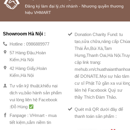
Đăng ký làm đại lý,chi nhánh - Nhượng quyền thương
hiệu VHMART
Showroom Hà Nội :
Donation Charity Fund: tu
tạo,sửa chữa,nâng cấp Chù
Hotline : 0986889977
Thái Ân,Bùi Xá,Tam
57 Hàng Đậu,Hoàn
Hưng,Thanh Oai,Hà Nội.Tru
Kiếm,Hà Nội
cập link trang:
42 Hàng Giấy,Hoàn
mehub.vn/chuathaianthanhoa
Kiếm,Hà Nội
để DONATE.Mọi sự hảo tâm
cư sĩ Phật Tử gần xa vui lòn
Tư vấn kỹ thuật,khiếu nại
liên hệ Facebook Quý sư
dịch vụ,bảo hành sản phẩm
thầy Thích Đàm Thảo.
vui lòng liên hệ Facebook
:Đỗ Hùng
Quét mã QR dưới đây để
Fanpage : VHmart - mua
thanh toán sản phẩm :
tiết kiệm,sắm niềm tin