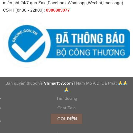
miễn phí 24/7 qua Zalo,Facebook,Whatsapp,Wechat,Imessage)
CSKH (8h30 - 22h00):
0986889977
Bản quyền thuộc về
Vhmart57.com
l Nam Mô A Di Đà Phật
Tìm đường
Chat Zalo
GỌI ĐIỆN