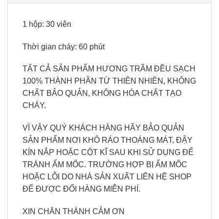
1 hộp: 30 viên
Thời gian cháy: 60 phút
TẤT CẢ SẢN PHẨM HƯƠNG TRẦM ĐỀU SẠCH
100% THÀNH PHẦN TỪ THIÊN NHIÊN, KHÔNG
CHẤT BẢO QUẢN, KHÔNG HÓA CHẤT TẠO
CHÁY.
VÌ VẬY QUÝ KHÁCH HÀNG HÃY BẢO QUẢN
SẢN PHẨM NƠI KHÔ RÁO THOÁNG MÁT, ĐẬY
KÍN NẮP HOẶC CỘT KĨ SAU KHI SỬ DỤNG ĐỂ
TRÁNH ẨM MỐC. TRƯỜNG HỢP BỊ ẨM MỐC
HOẶC LỖI DO NHÀ SẢN XUẤT LIÊN HỆ SHOP
ĐỂ ĐƯỢC ĐỔI HÀNG MIỄN PHÍ.
XIN CHÂN THÀNH CẢM ƠN