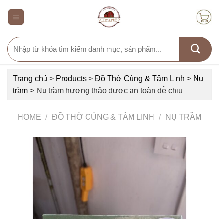
Skip
to
content
Search
for:
Trang chủ
>
Products
>
Đồ Thờ Cúng & Tâm Linh
>
Nụ
trầm
>
Nụ trầm hương thảo dược an toàn dễ chịu
HOME
/
ĐỒ THỜ CÚNG & TÂM LINH
/
NỤ TRẦM