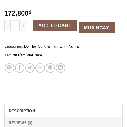
172,800
₫
Nụ trầm hương thảo dược an toàn dễ chịu quantity
ADD TO CART
MUA NGAY
Categories:
Đồ Thờ Cúng & Tâm Linh
,
Nụ trầm
Tag:
Nụ trầm Việt Nam
DESCRIPTION
REVIEWS (0)