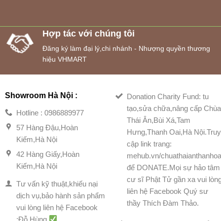
Hợp tác với chúng tôi
Đăng ký làm đại lý,chi nhánh - Nhượng quyền thương
hiệu VHMART
Showroom Hà Nội :
Donation Charity Fund: tu
tạo,sửa chữa,nâng cấp Chù
Hotline : 0986889977
Thái Ân,Bùi Xá,Tam
57 Hàng Đậu,Hoàn
Hưng,Thanh Oai,Hà Nội.Tru
Kiếm,Hà Nội
cập link trang:
42 Hàng Giấy,Hoàn
mehub.vn/chuathaianthanhoa
Kiếm,Hà Nội
để DONATE.Mọi sự hảo tâm
cư sĩ Phật Tử gần xa vui lòn
Tư vấn kỹ thuật,khiếu nại
liên hệ Facebook Quý sư
dịch vụ,bảo hành sản phẩm
thầy Thích Đàm Thảo.
vui lòng liên hệ Facebook
:Đỗ Hùng