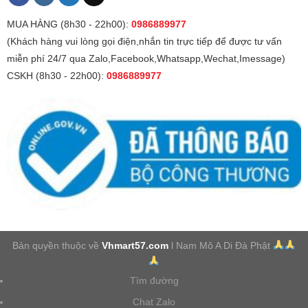
MUA HÀNG (8h30 - 22h00):
0986889977
(Khách hàng vui lòng gọi điện,nhắn tin trực tiếp để được tư vấn
miễn phí 24/7 qua Zalo,Facebook,Whatsapp,Wechat,Imessage)
CSKH (8h30 - 22h00):
0986889977
Bản quyền thuộc về
Vhmart57.com
l Nam Mô A Di Đà Phật
Tìm đường
Chat Zalo