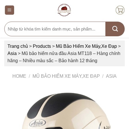
Skip
to
content
Search
for:
Trang chủ
>
Products
>
Mũ Bảo Hiểm Xe Máy,Xe Đạp
>
Asia
>
Mũ bảo hiểm nửa đầu Asia MT118 – Hàng chính
hãng – Nhiều màu sắc – Bảo hành 12 tháng
HOME
/
MŨ BẢO HIỂM XE MÁY,XE ĐẠP
/
ASIA