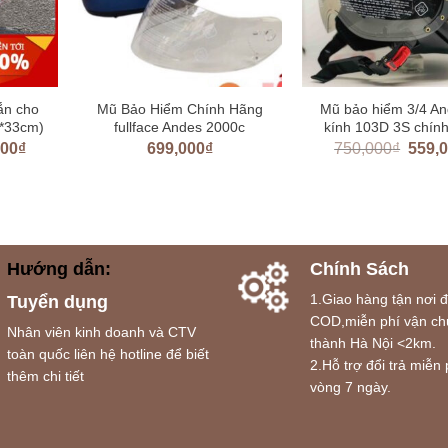
ắn cho
Mũ Bảo Hiểm Chính Hãng
Mũ bảo hiểm 3/4 An
*33cm)
fullface Andes 2000c
kính 103D 3S chín
000
₫
699,000
₫
750,000
₫
559,
Hướng dẫn:
Chính Sách
1.Giao hàng tận nơi 
Tuyển dụng
COD,miễn phí vận ch
Nhân viên kinh doanh và CTV
thành Hà Nội <2km.
toàn quốc liên hệ hotline để biết
2.Hỗ trợ đổi trả miễn 
thêm chi tiết
vòng 7 ngày.