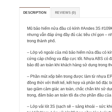
DESCRIPTION
REVIEWS (0)
Mũ bảo hiểm nửa đầu có kính #Andes 3S #109K 
nhưng vẫn đáp ứng đầy đủ các tiêu chí gọn – n
trong thành phố.
– Lớp vỏ ngoài của mũ bảo hiểm nửa đầu có k
cứng cáp chống va đập cực tốt. Nhựa ABS có đặc
bảo độ an toàn khi khách hàng sử dụng trong thờ
– Phần mút xốp bên trong được làm từ nhựa EPS
đồng thời với thiết kế, kết hợp và phân bố đặc
tạo giảm cảm giác an toàn, chắc chắn khi sử dụn
trong, đảm bảo an toàn tối đa cho phần đầu của 
– Lớp vải lót 3S (sạch sẽ – sảng khoái – sức k