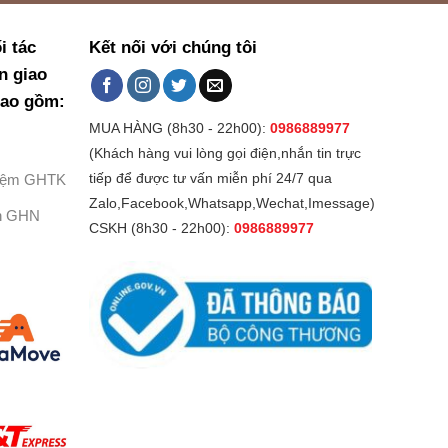
i tác
Kết nối với chúng tôi
n giao
bao gồm:
MUA HÀNG (8h30 - 22h00):
0986889977
(Khách hàng vui lòng gọi điện,nhắn tin trực
Kiệm GHTK
tiếp để được tư vấn miễn phí 24/7 qua
Zalo,Facebook,Whatsapp,Wechat,Imessage)
h GHN
CSKH (8h30 - 22h00):
0986889977