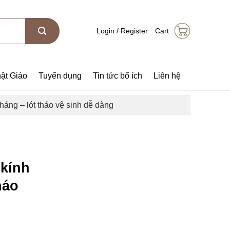
Login / Register
Cart
ật Giáo
Tuyển dụng
Tin tức bổ ích
Liên hệ
áng – lót tháo vệ sinh dễ dàng
 kính
háo