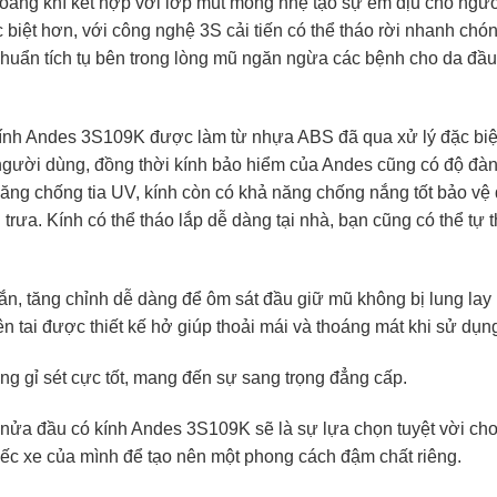
thoáng khí kết hợp với lớp mút mỏng nhẹ tạo sự êm dịu cho ngư
 biệt hơn, với công nghệ 3S cải tiến có thể tháo rời nhanh chó
khuẩn tích tụ bên trong lòng mũ ngăn ngừa các bệnh cho da đầu
ính Andes 3S109K được làm từ nhựa ABS đã qua xử lý đặc biệ
 người dùng, đồng thời kính bảo hiểm của Andes cũng có độ đàn
năng chống tia UV, kính còn có khả năng chống nắng tốt bảo vệ
rưa. Kính có thể tháo lắp dễ dàng tại nhà, bạn cũng có thể tự 
n, tăng chỉnh dễ dàng để ôm sát đầu giữ mũ không bị lung lay 
ên tai được thiết kế hở giúp thoải mái và thoáng mát khi sử dụn
g gỉ sét cực tốt, mang đến sự sang trọng đẳng cấp.
ểm nửa đầu có kính Andes 3S109K sẽ là sự lựa chọn tuyệt vời ch
iếc xe của mình để tạo nên một phong cách đậm chất riêng.