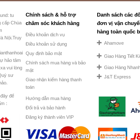
Chính sách & hỗ trợ
Danh sách các đố
und: tu
g cấp Chùa
chăm sóc khách hàng
đơn vị vận chuyể
am
hàng toàn quốc 
Điều khoản dịch vụ
à Nội.Truy
Ahamove
Điều khoản sử dụng
ianthanhoai
Quy định bảo mật
Giao Hàng Tiết 
ự hảo tâm
Chính sách mua hàng và bảo
Giao Hàng Nhan
xa vui lòng
mật
 Quý sư
J&T Express
Giao nhận kiểm hàng thanh
hảo.
toán
đây để
Hướng dẫn mua hàng
ẩm :
Đổi trả và bảo hành
Đăng ký thành viên VIP