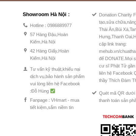
Showroom Hà Nội :
Donation Charity F
tạo,sửa chữa,nân
Hotline : 0986889977
Thái Ân,Bùi Xá,T
57 Hàng Đậu,Hoàn
Hưng,Thanh Oai,H
Kiếm,Hà Nội
cập link trang:
42 Hàng Giấy,Hoàn
mehub.vn/chuatha
Kiếm,Hà Nội
để DONATE.Mọi s
cư sĩ Phật Tử gần 
Tư vấn kỹ thuật,khiếu nại
liên hệ Facebook
dịch vụ,bảo hành sản phẩm
thầy Thích Đàm T
vui lòng liên hệ Facebook
:Đỗ Hùng
Quét mã QR dưới 
Fanpage : VHmart - mua
thanh toán sản ph
tiết kiệm,sắm niềm tin