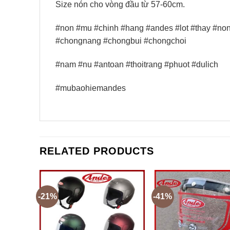
Size nón cho vòng đầu từ 57-60cm.
#non #mu #chinh #hang #andes #lot #thay #no
#chongnang #chongbui #chongchoi
#nam #nu #antoan #thoitrang #phuot #dulich
#mubaohiemandes
RELATED PRODUCTS
-21%
-41%