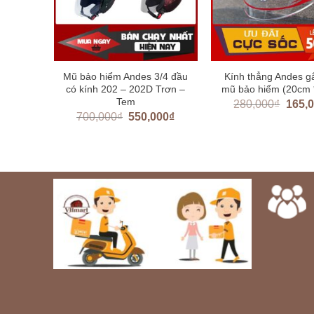
ầu có
Mũ bảo hiểm Andes 3/4 đầu
Kính thẳng Andes g
Tem
có kính 202 – 202D Trơn –
mũ bảo hiểm (20cm 
Tem
000
₫
280,000
₫
165,
700,000
₫
550,000
₫