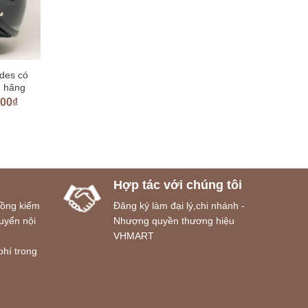
des có
h hãng
000
₫
Hợp tác với chúng tôi
đồng kiểm
Đăng ký làm đại lý,chi nhánh -
uyển nội
Nhượng quyền thương hiệu
VHMART
phí trong