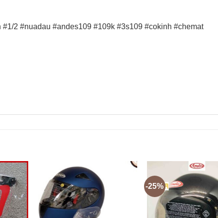
n #1/2 #nuadau #andes109 #109k #3s109 #cokinh #chemat
-25%