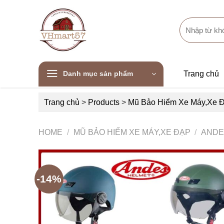
Skip
to
Search
content
for:
Danh mục sản phẩm
Trang chủ
Trang chủ
>
Products
>
Mũ Bảo Hiểm Xe Máy,Xe 
HOME
/
MŨ BẢO HIỂM XE MÁY,XE ĐẠP
/
ANDE
-14%