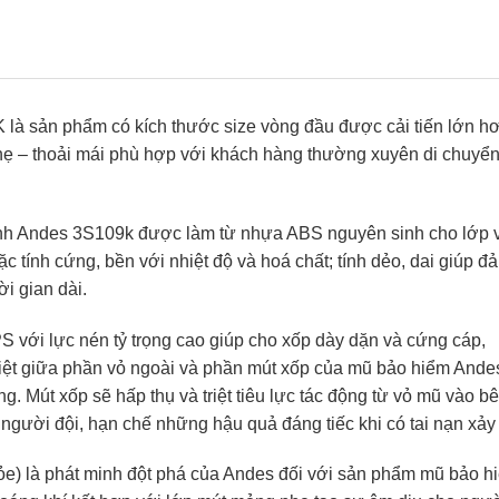
là sản phẩm có kích thước size vòng đầu được cải tiến lớn h
hẹ – thoải mái phù hợp với khách hàng thường xuyên di chuyể
ính Andes 3S109k được làm từ nhựa ABS nguyên sinh cho lớp 
 tính cứng, bền với nhiệt độ và hoá chất; tính dẻo, dai giúp đ
i gian dài.
 với lực nén tỷ trọng cao giúp cho xốp dày dặn và cứng cáp,
 biệt giữa phần vỏ ngoài và phần mút xốp của mũ bảo hiểm Ande
g. Mút xốp sẽ hấp thụ và triệt tiêu lực tác động từ vỏ mũ vào b
người đội, hạn chế những hậu quả đáng tiếc khi có tai nạn xảy 
hỏe) là phát minh đột phá của Andes đối với sản phẩm mũ bảo h