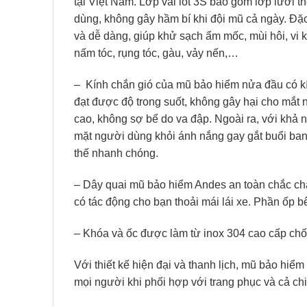
tại Việt Nam. Lớp vải lót 3S bao gồm lớp lưới 
dùng, không gây hầm bí khi đội mũ cả ngày. Đặc
và dễ dàng, giúp khử sạch ẩm mốc, mùi hôi, vi 
nấm tóc, rụng tóc, gàu, vảy nến,…
–
Kính chắn gió của mũ bảo hiểm nửa đầu có k
đạt được độ trong suốt, không gây hại cho mắt
cao, không sợ bể do va đập. Ngoài ra, với khả 
mặt người dùng khỏi ánh nắng gay gắt buổi ban t
thế nhanh chóng.
– Dây quai mũ bảo hiểm Andes an toàn chắc chắ
có tác động cho bạn thoải mái lái xe. Phần ốp b
– Khóa và ốc được làm từ inox 304 cao cấp chốn
Với thiết kế hiện đại và thanh lịch, mũ bảo hi
mọi người khi phối hợp với trang phục và cả ch