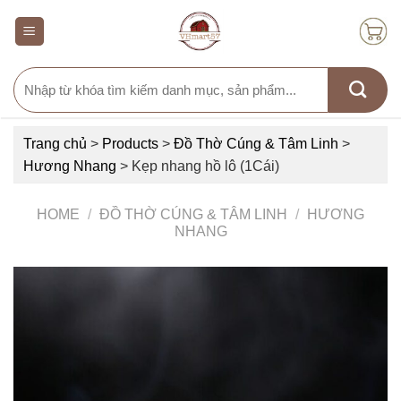
Skip
to
content
Search
for:
Trang chủ
>
Products
>
Đồ Thờ Cúng & Tâm Linh
>
Hương Nhang
>
Kẹp nhang hồ lô (1Cái)
HOME
/
ĐỒ THỜ CÚNG & TÂM LINH
/
HƯƠNG
NHANG