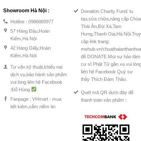
Showroom Hà Nội :
Donation Charity Fund: tu
tạo,sửa chữa,nâng cấp Chù
Hotline : 0986889977
Thái Ân,Bùi Xá,Tam
57 Hàng Đậu,Hoàn
Hưng,Thanh Oai,Hà Nội.Tru
Kiếm,Hà Nội
cập link trang:
42 Hàng Giấy,Hoàn
mehub.vn/chuathaianthanhoa
Kiếm,Hà Nội
để DONATE.Mọi sự hảo tâm
cư sĩ Phật Tử gần xa vui lòn
Tư vấn kỹ thuật,khiếu nại
liên hệ Facebook Quý sư
dịch vụ,bảo hành sản phẩm
thầy Thích Đàm Thảo.
vui lòng liên hệ Facebook
:Đỗ Hùng
Quét mã QR dưới đây để
Fanpage : VHmart - mua
thanh toán sản phẩm :
tiết kiệm,sắm niềm tin