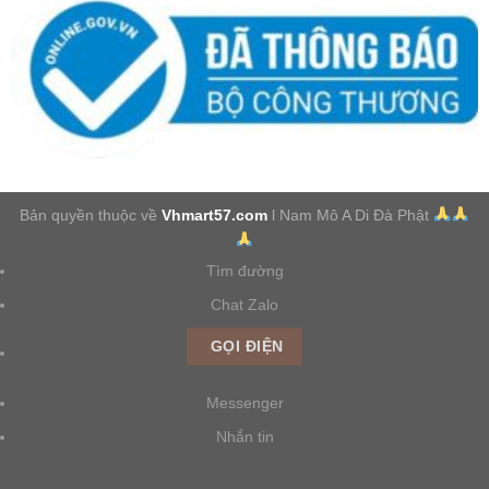
Bản quyền thuộc về
Vhmart57.com
l Nam Mô A Di Đà Phật
Tìm đường
Chat Zalo
GỌI ĐIỆN
Messenger
Nhắn tin