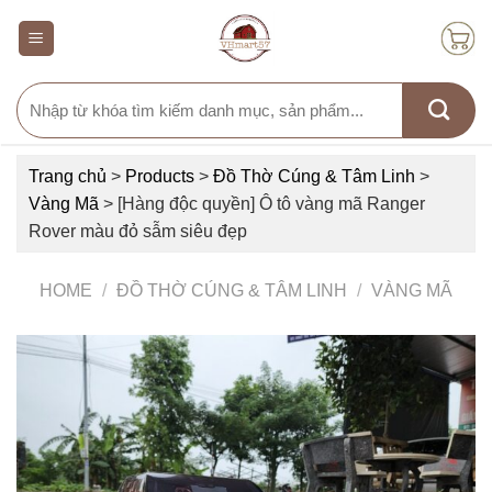
Skip
to
content
Search
for:
Trang chủ
>
Products
>
Đồ Thờ Cúng & Tâm Linh
>
Vàng Mã
>
[Hàng độc quyền] Ô tô vàng mã Ranger
Rover màu đỏ sẫm siêu đẹp
HOME
/
ĐỒ THỜ CÚNG & TÂM LINH
/
VÀNG MÃ