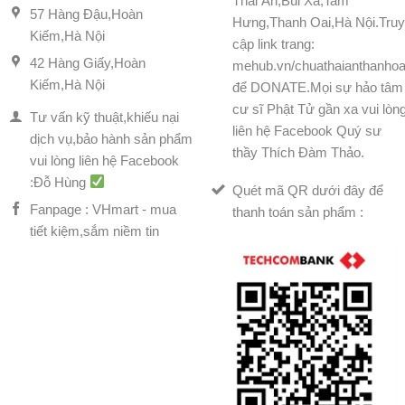
Thái Ân,Bùi Xá,Tam
57 Hàng Đậu,Hoàn
Hưng,Thanh Oai,Hà Nội.Tru
Kiếm,Hà Nội
cập link trang:
42 Hàng Giấy,Hoàn
mehub.vn/chuathaianthanhoa
Kiếm,Hà Nội
để DONATE.Mọi sự hảo tâm
cư sĩ Phật Tử gần xa vui lòn
Tư vấn kỹ thuật,khiếu nại
liên hệ Facebook Quý sư
dịch vụ,bảo hành sản phẩm
thầy Thích Đàm Thảo.
vui lòng liên hệ Facebook
:Đỗ Hùng
Quét mã QR dưới đây để
Fanpage : VHmart - mua
thanh toán sản phẩm :
tiết kiệm,sắm niềm tin