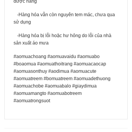
được hàng
-Hàng hóa vẫn còn nguyên tem mác, chưa qua
sử dụng
-Hàng hóa bị lỗi hoặc hư hỏng do lỗi của nhà
sản xuất áo mưa
#aomuachoang #aomuavaidu #aomuabo
#boaomua #aomuathoitrang #aomuacaocap
#aomuasonthuy #aodimua #aomuacute
#aomuatreem #bomuatreem #aomuadethuong
#aomuachobe #aomuabalo #giaydimua
#aomuamangto #aomuabotreem
#aomuatrongsuot