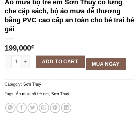
Áo mưa bộ trẻ em Sơn Thủy có lưng
che cặp sách, bộ áo mưa dễ thương
bằng PVC cao cấp an toàn cho bé trai bé
gái
199,000
₫
Áo mưa bộ trẻ em Sơn Thủy có lưng che cặp sách, bộ áo mưa d
ADD TO CART
MUA NGAY
Category:
Sơn Thuỷ
Tags:
Áo mưa bộ trẻ em
,
Sơn Thuỷ