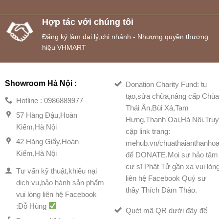
Hợp tác với chúng tôi
Đăng ký làm đại lý,chi nhánh - Nhượng quyền thương
hiệu VHMART
Showroom Hà Nội :
Donation Charity Fund: tu
tạo,sửa chữa,nâng cấp Chù
Hotline : 0986889977
Thái Ân,Bùi Xá,Tam
57 Hàng Đậu,Hoàn
Hưng,Thanh Oai,Hà Nội.Tru
Kiếm,Hà Nội
cập link trang:
42 Hàng Giấy,Hoàn
mehub.vn/chuathaianthanhoa
Kiếm,Hà Nội
để DONATE.Mọi sự hảo tâm
cư sĩ Phật Tử gần xa vui lòn
Tư vấn kỹ thuật,khiếu nại
liên hệ Facebook Quý sư
dịch vụ,bảo hành sản phẩm
thầy Thích Đàm Thảo.
vui lòng liên hệ Facebook
:Đỗ Hùng
Quét mã QR dưới đây để