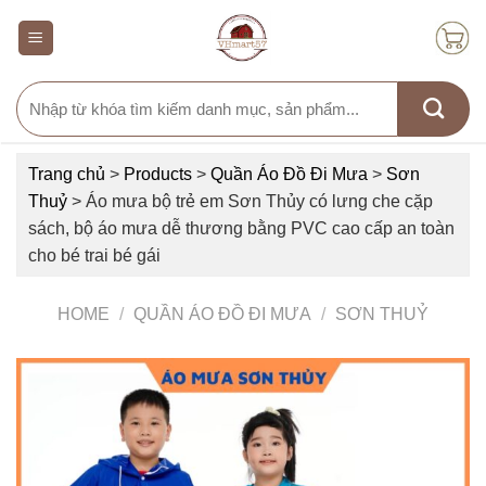
Skip
to
content
Search
for:
Trang chủ
>
Products
>
Quần Áo Đồ Đi Mưa
>
Sơn
Thuỷ
>
Áo mưa bộ trẻ em Sơn Thủy có lưng che cặp
sách, bộ áo mưa dễ thương bằng PVC cao cấp an toàn
cho bé trai bé gái
HOME
/
QUẦN ÁO ĐỒ ĐI MƯA
/
SƠN THUỶ