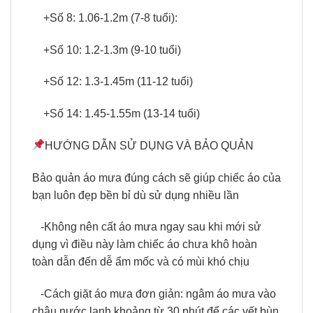
+Số 8: 1.06-1.2m (7-8 tuổi):
+Số 10: 1.2-1.3m (9-10 tuổi)
+Số 12: 1.3-1.45m (11-12 tuổi)
+Số 14: 1.45-1.55m (13-14 tuổi)
HƯỚNG DẪN SỬ DỤNG VÀ BẢO QUẢN
Bảo quản áo mưa đúng cách sẽ giúp chiếc áo của
bạn luôn đẹp bền bỉ dù sử dụng nhiều lần
-Không nên cất áo mưa ngay sau khi mới sử
dụng vì điều này làm chiếc áo chưa khô hoàn
toàn dẫn đến dễ ẩm mốc và có mùi khó chịu
-Cách giặt áo mưa đơn giản: ngâm áo mưa vào
chậu nước lạnh khoảng từ 30 phút để các vết bùn