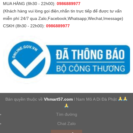
MUA HÀNG (8h30 - 22h00):
0986889977
(Khách hàng vui lòng gọi điện,nhắn tin trực tiếp để được tư vấn
miễn phí 24/7 qua Zalo,Facebook,Whatsapp,Wechat,Imessage)
CSKH (8h30 - 22h00):
0986889977
Bản quyền thuộc về
Vhmart57.com
l Nam Mô A Di Đà Phật
Tìm đường
Chat Zalo