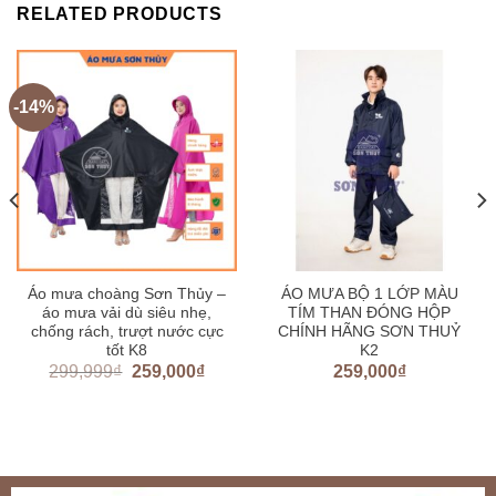
RELATED PRODUCTS
-14%
Áo mưa choàng Sơn Thủy –
ÁO MƯA BỘ 1 LỚP MÀU
áo mưa vải dù siêu nhẹ,
TÍM THAN ĐÓNG HỘP
chống rách, trượt nước cực
CHÍNH HÃNG SƠN THUỶ
tốt K8
K2
299,999
₫
259,000
₫
259,000
₫