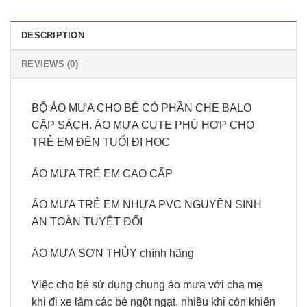
DESCRIPTION
REVIEWS (0)
BỘ ÁO MƯA CHO BÉ CÓ PHẦN CHE BALO
CẶP SÁCH. ÁO MƯA CUTE PHÙ HỢP CHO
TRẺ EM ĐẾN TUỔI ĐI HỌC
ÁO MƯA TRẺ EM CAO CẤP
ÁO MƯA TRẺ EM NHỰA PVC NGUYÊN SINH
AN TOÀN TUYỆT ĐỐI
ÁO MƯA SƠN THỦY chính hãng
Việc cho bé sử dụng chung áo mưa với cha mẹ
khi đi xe làm các bé ngột ngạt, nhiều khi còn khiến