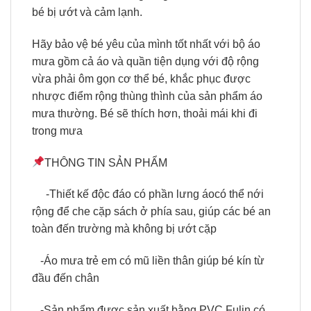
bé bị ướt và cảm lạnh.
Hãy bảo vệ bé yêu của mình tốt nhất với bộ áo
mưa gồm cả áo và quần tiện dụng với độ rộng
vừa phải ôm gọn cơ thể bé, khắc phục được
nhược điểm rộng thùng thình của sản phẩm áo
mưa thường. Bé sẽ thích hơn, thoải mái khi đi
trong mưa
THÔNG TIN SẢN PHẨM
-Thiết kế độc đáo có phần lưng áocó thể nới
rộng để che cặp sách ở phía sau, giúp các bé an
toàn đến trường mà không bị ướt cặp
-Áo mưa trẻ em có mũ liền thân giúp bé kín từ
đầu đến chân
-Sản phẩm được sản xuất bằng PVC Fulin có